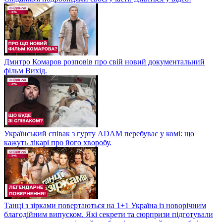
Дмитро Комаров розповів про свій новий документальний
фільм Вихід.
Український співак з гурту ADAM перебуває у комі: що
кажуть лікарі про його хворобу.
Танці з зірками повертаються на 1+1 Україна із новорічним
благодійним випуском. Які секрети та сюрпризи підготували