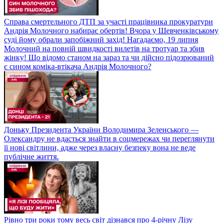
Справа смертельного ДТП за участі працівника прокуратури
Андрія Молочного набирає обертів! Вчора у Шевченківському
суді йому обрали запобіжний захід! Нагадаємо, 19 липня
Молочний на повній швидкості вилетів на тротуар та збив
жінку! Що відомо станом на зараз та чи дійсно підозрюваний
є сином коміка-втікача Андрія Молочного?
Доньку Президента України Володимира Зеленського —
Олександру не вдасться знайти в соцмережах чи переглянути
її нові світлини, адже через власну безпеку вона не веде
публічне життя.
Рівно три роки тому весь світ дізнався про 4-річну Лізу