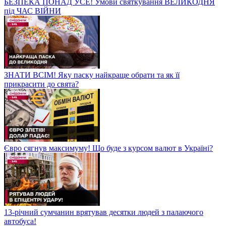
БЕЗПЕКА ПОНАД УСЕ! Умови святкування ВЕЛИКОДНЯ
під ЧАС ВІЙНИ
ЗНАТИ ВСІМ! Яку паску найкраще обрати та як її
прикрасити до свята?
Євро сягнув максимуму! Що буде з курсом валют в Україні?
13-річний сумчанин врятував десятки людей з палаючого
автобуса!