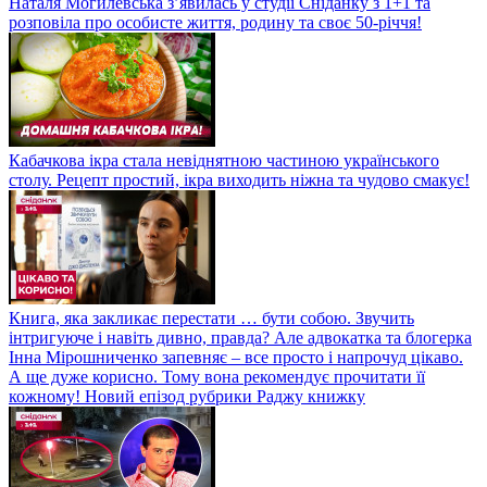
Наталя Могилевська з’явилась у студії Сніданку з 1+1 та
розповіла про особисте життя, родину та своє 50-річчя!
Кабачкова ікра стала невіднятною частиною українського
столу. Рецепт простий, ікра виходить ніжна та чудово смакує!
Книга, яка закликає перестати … бути собою. Звучить
інтригуюче і навіть дивно, правда? Але адвокатка та блогерка
Інна Мірошниченко запевняє – все просто і напрочуд цікаво.
А ще дуже корисно. Тому вона рекомендує прочитати її
кожному! Новий епізод рубрики Раджу книжку