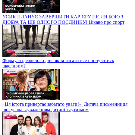
УСИК ПЛАНУЄ ЗАВЕРШИТИ КАР’ЄРУ ПІСЛЯ БОЮ З
ДЮБУА ТА ЩЕ ОДНОГО ПОЄДИНКУ! Цікаво про спорт
Формула ідеального дня: як встигати все і почуватись
щасливим?
«Ця істота привертає забагато уваги!»: Дитяча письменниця
шокувала зауваженням дитині з аутизмом