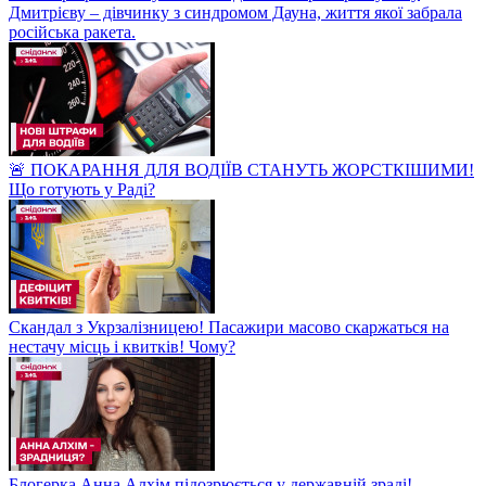
Дмитрієву – дівчинку з синдромом Дауна, життя якої забрала
російська ракета.
🚨 ПОКАРАННЯ ДЛЯ ВОДІЇВ СТАНУТЬ ЖОРСТКІШИМИ!
Що готують у Раді?
Скандал з Укрзалізницею! Пасажири масово скаржаться на
нестачу місць і квитків! Чому?
Блогерка Анна Алхім підозрюється у державній зраді!