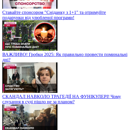
Ставайте спонсором "Сніданку з 1+1" та отримуйте
подарунки від улюбленої програми!
ВАЖЛИВО! Гробки 2025: Як правильно провести поминальні
дні?
СКАНДАЛ НАВКОЛО ТРАГЕДІЇ НА ФУНІКУЛЕРІ! Чому
слухання в суді пішло не за планом?