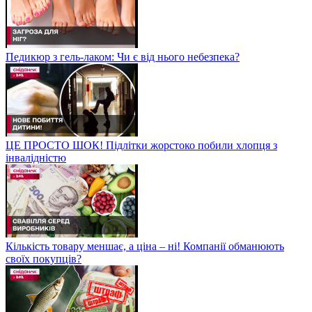
Педикюр з гель-лаком: Чи є від нього небезпека?
ЦЕ ПРОСТО ШОК! Підлітки жорстоко побили хлопця з
інвалідністю
Кількість товару меншає, а ціна – ні! Компанії обманюють
своїх покупців?