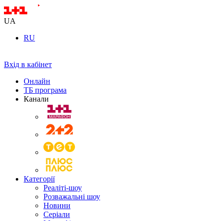
UA
RU
Вхід в кабінет
Онлайн
ТБ програма
Канали
Категорії
Реаліті-шоу
Розважальні шоу
Новини
Серіали