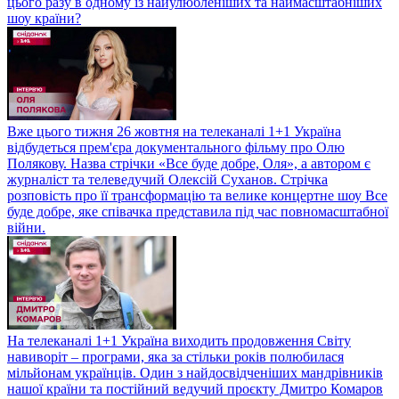
цього разу в одному із найулюбленіших та наймасштабніших
шоу країни?
Вже цього тижня 26 жовтня на телеканалі 1+1 Україна
відбудеться прем'єра документального фільму про Олю
Полякову. Назва стрічки «Все буде добре, Оля», а автором є
журналіст та телеведучий Олексій Суханов. Стрічка
розповість про її трансформацію та велике концертне шоу Все
буде добре, яке співачка представила під час повномасштабної
війни.
На телеканалі 1+1 Україна виходить продовження Світу
навиворіт – програми, яка за стільки років полюбилася
мільйонам українців. Один з найдосвідченіших мандрівників
нашої країни та постійний ведучий проєкту Дмитро Комаров