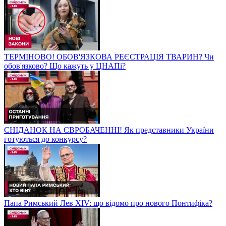
ТЕРМІНОВО! ОБОВ'ЯЗКОВА РЕЄСТРАЦІЯ ТВАРИН? Чи
обов'язково? Що кажуть у ЦНАПі?
СНІДАНОК НА ЄВРОБАЧЕННІ! Як представники України
готуються до конкурсу?
Папа Римський Лев XIV: що відомо про нового Понтифіка?