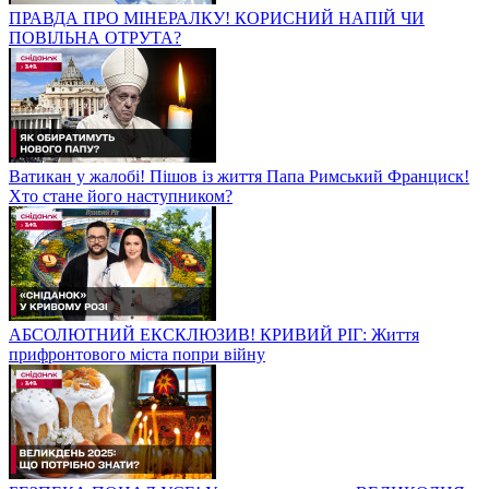
ПРАВДА ПРО МІНЕРАЛКУ! КОРИСНИЙ НАПІЙ ЧИ
ПОВІЛЬНА ОТРУТА?
Ватикан у жалобі! Пішов із життя Папа Римський Франциск!
Хто стане його наступником?
АБСОЛЮТНИЙ ЕКСКЛЮЗИВ! КРИВИЙ РІГ: Життя
прифронтового міста попри війну