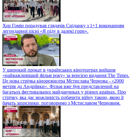
Хор Гомін порадував глядачів Сніданку з 1+1 виконанням
легендарної пісні «Я піду в далекі гори».
У широкий прокат в українських кінотеатрах вийшов
«найважливіший фільм року» за версією видання The Times.
Це нова стрічка кінорежисера Мстислава Чернова - «2000
метрів до Андріївки». Фільм вже був представлений на
багатьох фестивальних майданчиках у різних країнах. Про
стрічку, яка дає можливість побачити війну такою, якою її
бачать захисники, поговоримо з Мстиславом Черновим.