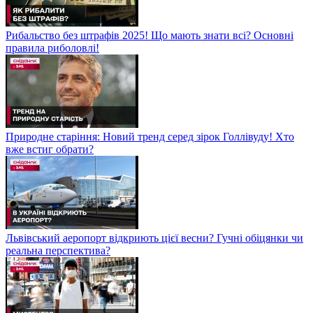
Рибальство без штрафів 2025! Що мають знати всі? Основні
правила риболовлі!
Природне старіння: Новий тренд серед зірок Голлівуду! Хто
вже встиг обрати?
Львівський аеропорт відкриють цієї весни? Гучні обіцянки чи
реальна перспектива?