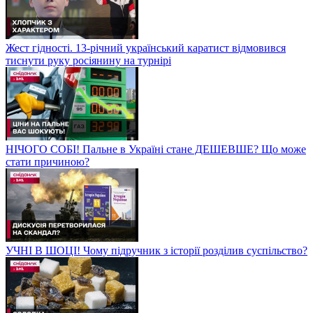
Жест гідності. 13-річний український каратист відмовився
тиснути руку росіянину на турнірі
НІЧОГО СОБІ! Пальне в Україні стане ДЕШЕВШЕ? Що може
стати причиною?
УЧНІ В ШОЦІ! Чому підручник з історії розділив суспільство?