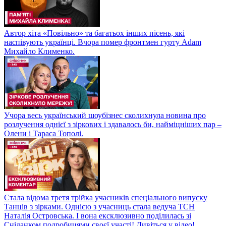
Автор хіта «Повільно» та багатьох інших пісень, які
наспівують українці. Вчора помер фронтмен гурту Adam
Михайло Клименко.
Учора весь український шоубізнес сколихнула новина про
розлучення однієї з зіркових і здавалось би, найміцніших пар –
Олени і Тараса Тополі.
Стала відома третя трійка учасників спеціального випуску
Танців з зірками. Однією з учасниць стала ведуча ТСН
Наталія Островська. І вона ексклюзивно поділилась зі
Сніданком подробицями своєї участі! Дивіться у відео!