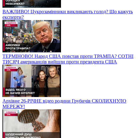
ВАЖЛИВО! Цукрозамінники викликають голод? Що кажуть
експерти?
ТЕРМІНОВО! Народ США повстав проти ТРАМПА? СОТНІ
ТИСЯЧ американців вийшли проти президента США
Архівне 26-РІЧНЕ відео родини Грубичів СКОЛИХНУЛО
МЕРЕЖУ!