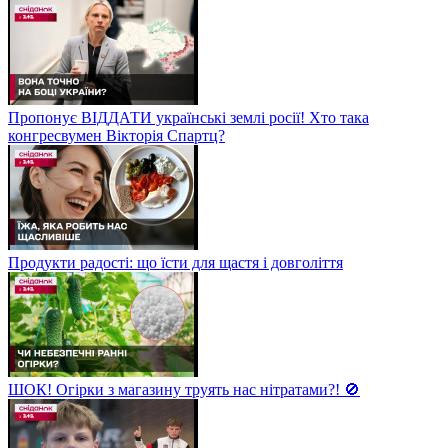
Пропонує ВІДДАТИ українські землі росії! Хто така
конгресвумен Вікторія Спартц?
Продукти радості: що їсти для щастя і довголіття
ШОК! Огірки з магазину труять нас нітратами?! 🚫