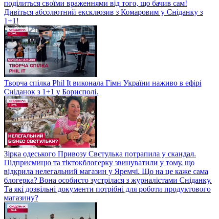
поділиться своїми враженнями від того, що бачив сам!
Дивіться абсолютний ексклюзив з Комаровим у Сніданку з
1+1!
Творча спілка Phil It виконала Гімн України наживо в ефірі
Сніданок з 1+1 у Борисполі.
Зірка одеського Привозу Свєтулька потрапила у скандал.
Підприємицю та тіктокблогерку звинуватили у тому, що
відкрила нелегальний магазин у Яремчі. Що на це каже сама
блогерка? Вона особисто зустрілася з журналістами Сніданку.
Та які дозвільні документи потрібні для роботи продуктового
магазину?