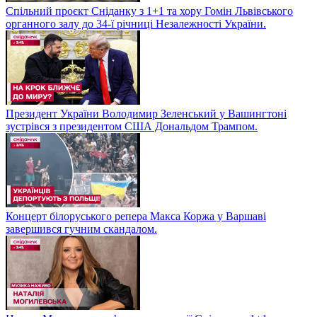
Спільний проєкт Сніданку з 1+1 та хору Гомін Львівського
органного залу до 34-ї річниці Незалежності України.
Президент України Володимир Зеленський у Вашингтоні
зустрівся з президентом США Дональдом Трампом.
Концерт білоруського репера Макса Коржа у Варшаві
завершився гучним скандалом.