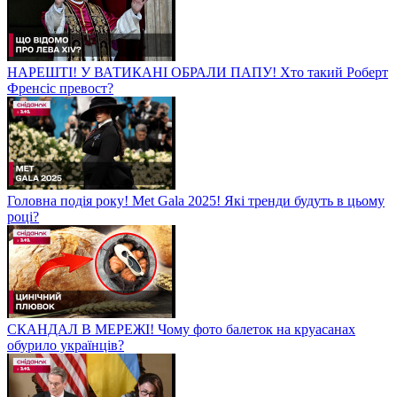
НАРЕШТІ! У ВАТИКАНІ ОБРАЛИ ПАПУ! Хто такий Роберт
Френсіс превост?
Головна подія року! Met Gala 2025! Які тренди будуть в цьому
році?
СКАНДАЛ В МЕРЕЖІ! Чому фото балеток на круасанах
обурило українців?