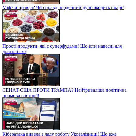
Міф чи правда? Чи справді щоденний душ шкодить шкірі?
Прості продукти, які є суперфудами! Що їсти навесні для
довголіття?
СЕНАТ США ПРОТИ ТРАМПА? Найтриваліша політична
промова в історії!
Кібератака вивела з ладу роботу Укрзалізниці! Що вже