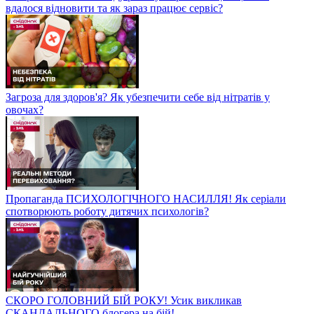
вдалося відновити та як зараз працює сервіс?
Загроза для здоров'я? Як убезпечити себе від нітратів у
овочах?
Пропаганда ПСИХОЛОГІЧНОГО НАСИЛЛЯ! Як серіали
спотворюють роботу дитячих психологів?
СКОРО ГОЛОВНИЙ БІЙ РОКУ! Усик викликав
СКАНДАЛЬНОГО блогера на бій!