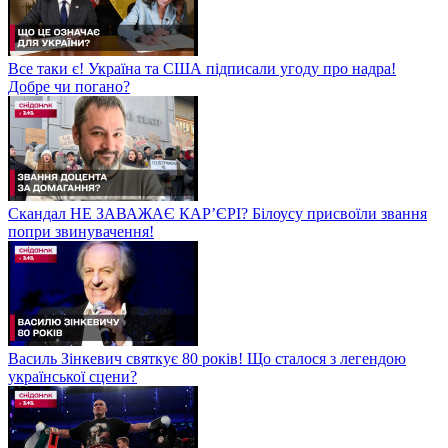
Все таки є! Україна та США підписали угоду про надра!
Добре чи погано?
Скандал НЕ ЗАВАЖАЄ КАР’ЄРІ? Білоусу присвоїли звання
попри звинувачення!
Василь Зінкевич святкує 80 років! Що сталося з легендою
української сцени?