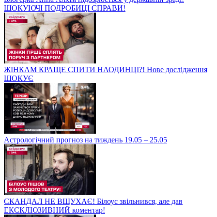
ШОКУЮЧІ ПОДРОБИЦІ СПРАВИ!
ЖІНКАМ КРАЩЕ СПИТИ НАОДИНЦІ?! Нове дослідження
ШОКУЄ
Астрологічний прогноз на тиждень 19.05 – 25.05
СКАНДАЛ НЕ ВЩУХАЄ! Білоус звільнився, але дав
ЕКСКЛЮЗИВНИЙ коментар!