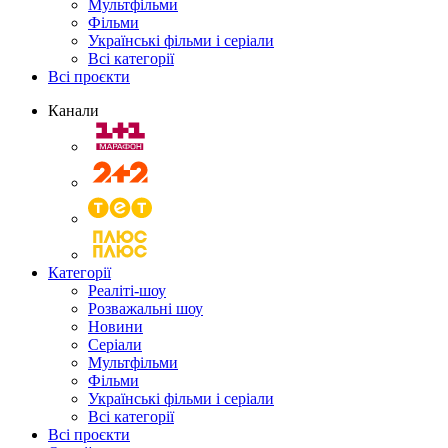
Мультфільми
Фільми
Українські фільми і серіали
Всі категорії
Всі проєкти
Канали
Категорії
Реаліті-шоу
Розважальні шоу
Новини
Серіали
Мультфільми
Фільми
Українські фільми і серіали
Всі категорії
Всі проєкти