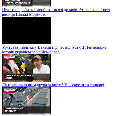
Нічого не робить і заробляє тисячі доларів! Унікальна історія
японця Шоджі Морімото
Урятував підлітка у Венеції під час відпустки! Неймовірна
історія українського військового
Як правильно висаджувати квіти? Усі секрети та тонкощі