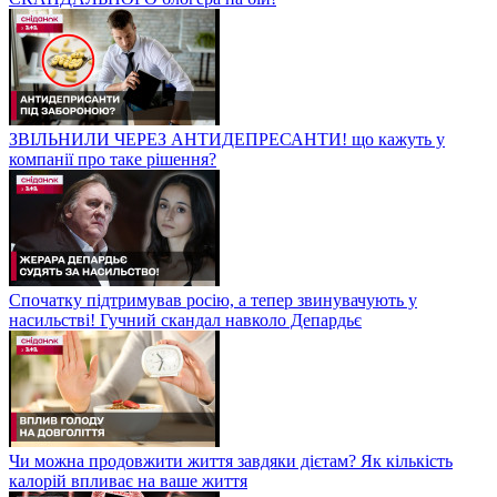
ЗВІЛЬНИЛИ ЧЕРЕЗ АНТИДЕПРЕСАНТИ! що кажуть у
компанії про таке рішення?
Спочатку підтримував росію, а тепер звинувачують у
насильстві! Гучний скандал навколо Депардьє
Чи можна продовжити життя завдяки дієтам? Як кількість
калорій впливає на ваше життя