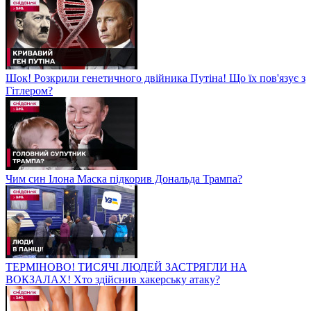
Шок! Розкрили генетичного двійника Путіна! Що їх пов'язує з
Гітлером?
Чим син Ілона Маска підкорив Дональда Трампа?
ТЕРМІНОВО! ТИСЯЧІ ЛЮДЕЙ ЗАСТРЯГЛИ НА
ВОКЗАЛАХ! Хто здійснив хакерську атаку?