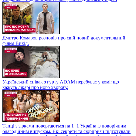
Дмитро Комаров розповів про свій новий документальний
фільм Вихід.
Український співак з гурту ADAM перебуває у комі: що
кажуть лікарі про його хворобу.
Танці з зірками повертаються на 1+1 Україна із новорічним
благодійним випуском. Які секрети та сюрпризи підготували