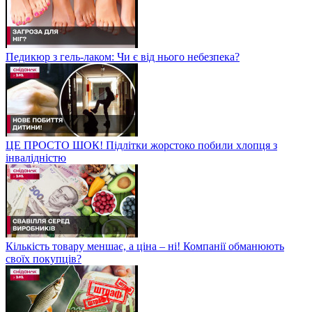
Педикюр з гель-лаком: Чи є від нього небезпека?
ЦЕ ПРОСТО ШОК! Підлітки жорстоко побили хлопця з
інвалідністю
Кількість товару меншає, а ціна – ні! Компанії обманюють
своїх покупців?