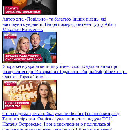
Автор хіта «Повільно» та багатьох інших пісень, які
наспівують українці. Вчора помер фронтмен гурту Adam
Михайло Клименко.
Учора весь український шоубізнес сколихнула новина про
розлучення однієї з зіркових і здавалось би, найміцніших пар –
Олени і Тараса Тополі.
Стала відома третя трійка учасників спеціального випуску
Танців з зірками. Однією з учасниць стала ведуча ТСН
Наталія Островська. І вона ексклюзивно поділилась зі
Сніданком подробицями своєї участі! Дивіться у відео!