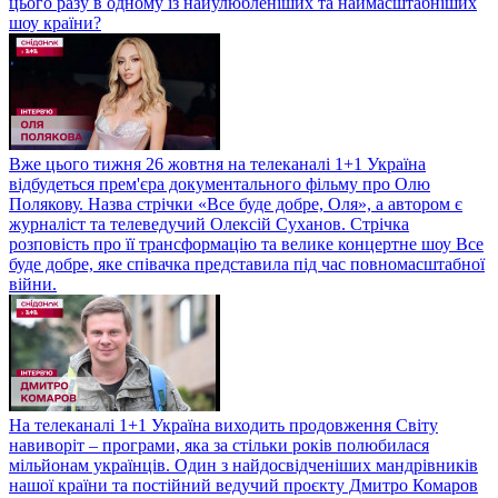
цього разу в одному із найулюбленіших та наймасштабніших
шоу країни?
Вже цього тижня 26 жовтня на телеканалі 1+1 Україна
відбудеться прем'єра документального фільму про Олю
Полякову. Назва стрічки «Все буде добре, Оля», а автором є
журналіст та телеведучий Олексій Суханов. Стрічка
розповість про її трансформацію та велике концертне шоу Все
буде добре, яке співачка представила під час повномасштабної
війни.
На телеканалі 1+1 Україна виходить продовження Світу
навиворіт – програми, яка за стільки років полюбилася
мільйонам українців. Один з найдосвідченіших мандрівників
нашої країни та постійний ведучий проєкту Дмитро Комаров