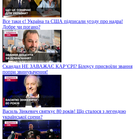
Все таки є! Україна та США підписали угоду про надра!
Добре чи погано?
Скандал НЕ ЗАВАЖАЄ КАР’ЄРІ? Білоусу присвоїли звання
попри звинувачення!
Василь Зінкевич святкує 80 років! Що сталося з легендою
української сцени?