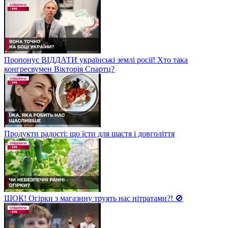
Пропонує ВІДДАТИ українські землі росії! Хто така
конгресвумен Вікторія Спартц?
Продукти радості: що їсти для щастя і довголіття
ШОК! Огірки з магазину труять нас нітратами?! 🚫