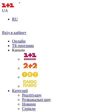
UA
RU
Вхід в кабінет
Онлайн
ТБ програма
Канали
Категорії
Реаліті-шоу
Розважальні шоу
Новини
Серіали