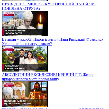
ПРАВДА ПРО МІНЕРАЛКУ! КОРИСНИЙ НАПІЙ ЧИ
ПОВІЛЬНА ОТРУТА?
Ватикан у жалобі! Пішов із життя Папа Римський Франциск!
Хто стане його наступником?
АБСОЛЮТНИЙ ЕКСКЛЮЗИВ! КРИВИЙ РІГ: Життя
прифронтового міста попри війну