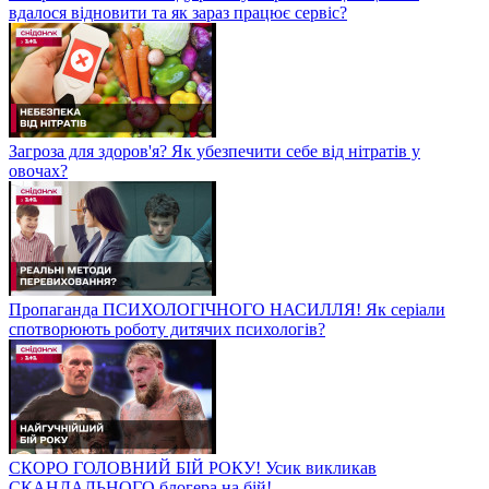
вдалося відновити та як зараз працює сервіс?
Загроза для здоров'я? Як убезпечити себе від нітратів у
овочах?
Пропаганда ПСИХОЛОГІЧНОГО НАСИЛЛЯ! Як серіали
спотворюють роботу дитячих психологів?
СКОРО ГОЛОВНИЙ БІЙ РОКУ! Усик викликав
СКАНДАЛЬНОГО блогера на бій!