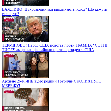
ВАЖЛИВО! Цукрозамінники викликають голод? Що кажуть
експерти?
ТЕРМІНОВО! Народ США повстав проти ТРАМПА? СОТНІ
ТИСЯЧ американців вийшли проти президента США
Архівне 26-РІЧНЕ відео родини Грубичів СКОЛИХНУЛО
МЕРЕЖУ!