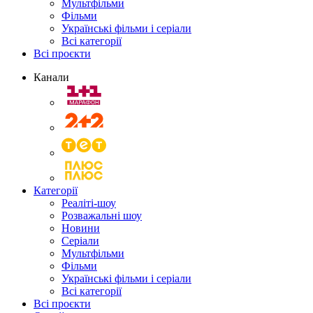
Мультфільми
Фільми
Українські фільми і серіали
Всі категорії
Всі проєкти
Канали
Категорії
Реаліті-шоу
Розважальні шоу
Новини
Серіали
Мультфільми
Фільми
Українські фільми і серіали
Всі категорії
Всі проєкти