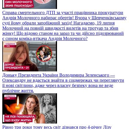
Справа смертельного ДТП за участі працівника прокуратури
Андрія Молочного набирає обертів! Вчора у Шевченківському
суді йому обрали запобіжний захід! Нагадаємо, 19 липня
Молочний на повній швидкості вилетів на тротуар та збив
жінку! Що відомо станом на зараз та чи дійсно підозрюваний
є сином коміка-втікача Андрія Молочного?
Доньку Президента України Володимира Зеленського —
Олександру не вдасться знайти в соцмережах чи переглянути
її нові світлини, адже через власну безпеку вона не веде
публічне життя.
Рівно три роки тому весь світ дізнався про 4-річну Лізу