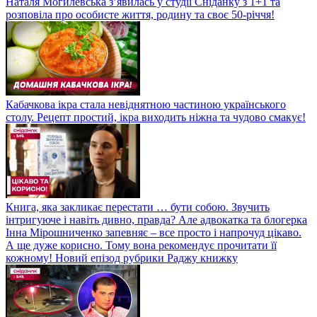
Наталя Могилевська з’явилась у студії Сніданку з 1+1 та
розповіла про особисте життя, родину та своє 50-річчя!
Кабачкова ікра стала невіднятною частиною українського
столу. Рецепт простий, ікра виходить ніжна та чудово смакує!
Книга, яка закликає перестати … бути собою. Звучить
інтригуюче і навіть дивно, правда? Але адвокатка та блогерка
Інна Мірошниченко запевняє – все просто і напрочуд цікаво.
А ще дуже корисно. Тому вона рекомендує прочитати її
кожному! Новий епізод рубрики Раджу книжку