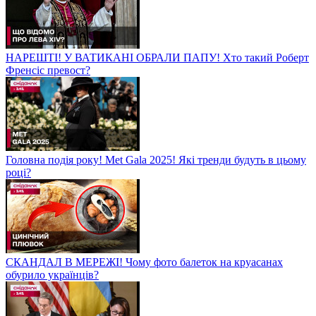
НАРЕШТІ! У ВАТИКАНІ ОБРАЛИ ПАПУ! Хто такий Роберт
Френсіс превост?
Головна подія року! Met Gala 2025! Які тренди будуть в цьому
році?
СКАНДАЛ В МЕРЕЖІ! Чому фото балеток на круасанах
обурило українців?