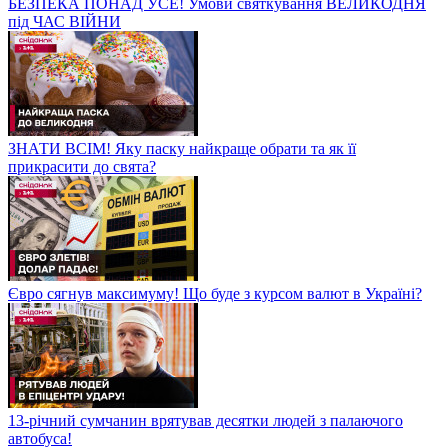
БЕЗПЕКА ПОНАД УСЕ! Умови святкування ВЕЛИКОДНЯ
під ЧАС ВІЙНИ
ЗНАТИ ВСІМ! Яку паску найкраще обрати та як її
прикрасити до свята?
Євро сягнув максимуму! Що буде з курсом валют в Україні?
13-річний сумчанин врятував десятки людей з палаючого
автобуса!