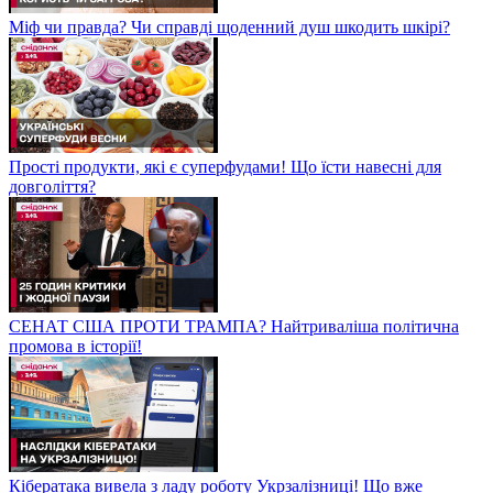
Міф чи правда? Чи справді щоденний душ шкодить шкірі?
Прості продукти, які є суперфудами! Що їсти навесні для
довголіття?
СЕНАТ США ПРОТИ ТРАМПА? Найтриваліша політична
промова в історії!
Кібератака вивела з ладу роботу Укрзалізниці! Що вже