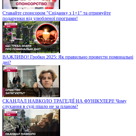
Ставайте спонсором "Сніданку з 1+1" та отримуйте
подарунки від улюбленої програми!
ВАЖЛИВО! Гробки 2025: Як правильно провести поминальні
дні?
СКАНДАЛ НАВКОЛО ТРАГЕДІЇ НА ФУНІКУЛЕРІ! Чому
слухання в суді пішло не за планом?