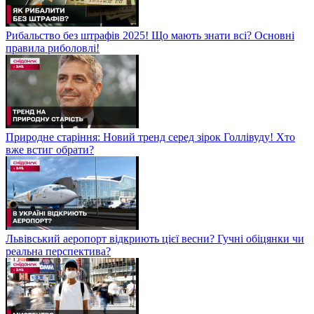
Рибальство без штрафів 2025! Що мають знати всі? Основні
правила риболовлі!
Природне старіння: Новий тренд серед зірок Голлівуду! Хто
вже встиг обрати?
Львівський аеропорт відкриють цієї весни? Гучні обіцянки чи
реальна перспектива?