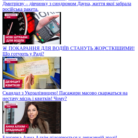
Дмитрієву – дівчинку з синдромом Дауна, життя якої забрала
російська ракета.
🚨 ПОКАРАННЯ ДЛЯ ВОДІЇВ СТАНУТЬ ЖОРСТКІШИМИ!
Що готують у Раді?
Скандал з Укрзалізницею! Пасажири масово скаржаться на
нестачу місць і квитків! Чому?
Блогерка Анна Алхім підозрюється у державній зраді!