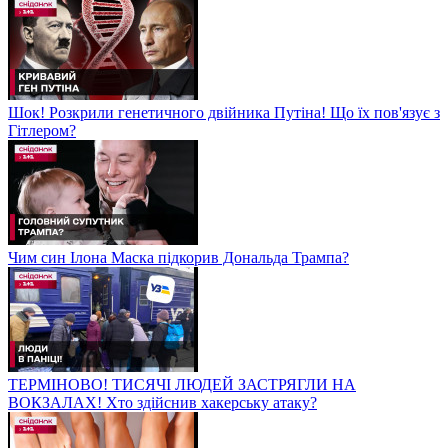
Шок! Розкрили генетичного двійника Путіна! Що їх пов'язує з
Гітлером?
Чим син Ілона Маска підкорив Дональда Трампа?
ТЕРМІНОВО! ТИСЯЧІ ЛЮДЕЙ ЗАСТРЯГЛИ НА
ВОКЗАЛАХ! Хто здійснив хакерську атаку?