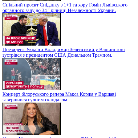
Спільний проєкт Сніданку з 1+1 та хору Гомін Львівського
органного залу до 34-ї річниці Незалежності України.
Президент України Володимир Зеленський у Вашингтоні
зустрівся з президентом США Дональдом Трампом.
Концерт білоруського репера Макса Коржа у Варшаві
завершився гучним скандалом.