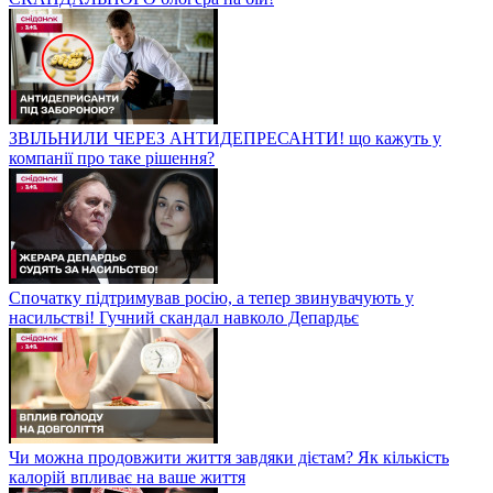
ЗВІЛЬНИЛИ ЧЕРЕЗ АНТИДЕПРЕСАНТИ! що кажуть у
компанії про таке рішення?
Спочатку підтримував росію, а тепер звинувачують у
насильстві! Гучний скандал навколо Депардьє
Чи можна продовжити життя завдяки дієтам? Як кількість
калорій впливає на ваше життя