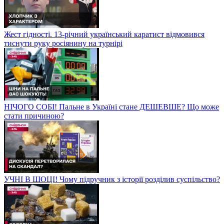
Жест гідності. 13-річний український каратист відмовився
тиснути руку росіянину на турнірі
НІЧОГО СОБІ! Пальне в Україні стане ДЕШЕВШЕ? Що може
стати причиною?
УЧНІ В ШОЦІ! Чому підручник з історії розділив суспільство?