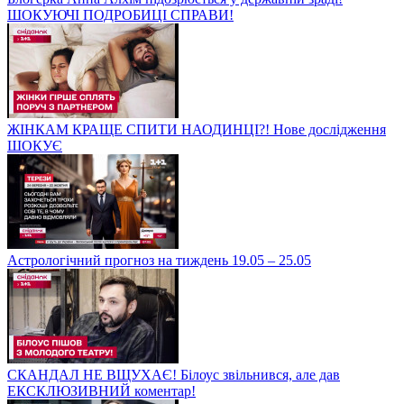
ШОКУЮЧІ ПОДРОБИЦІ СПРАВИ!
ЖІНКАМ КРАЩЕ СПИТИ НАОДИНЦІ?! Нове дослідження
ШОКУЄ
Астрологічний прогноз на тиждень 19.05 – 25.05
СКАНДАЛ НЕ ВЩУХАЄ! Білоус звільнився, але дав
ЕКСКЛЮЗИВНИЙ коментар!