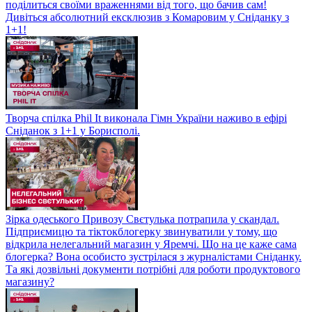
поділиться своїми враженнями від того, що бачив сам!
Дивіться абсолютний ексклюзив з Комаровим у Сніданку з
1+1!
Творча спілка Phil It виконала Гімн України наживо в ефірі
Сніданок з 1+1 у Борисполі.
Зірка одеського Привозу Свєтулька потрапила у скандал.
Підприємицю та тіктокблогерку звинуватили у тому, що
відкрила нелегальний магазин у Яремчі. Що на це каже сама
блогерка? Вона особисто зустрілася з журналістами Сніданку.
Та які дозвільні документи потрібні для роботи продуктового
магазину?