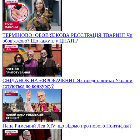
ТЕРМІНОВО! ОБОВ'ЯЗКОВА РЕЄСТРАЦІЯ ТВАРИН? Чи
обов'язково? Що кажуть у ЦНАПі?
СНІДАНОК НА ЄВРОБАЧЕННІ! Як представники України
готуються до конкурсу?
Папа Римський Лев XIV: що відомо про нового Понтифіка?