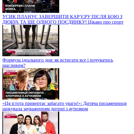
УСИК ПЛАНУЄ ЗАВЕРШИТИ КАР’ЄРУ ПІСЛЯ БОЮ З
ДЮБУА ТА ЩЕ ОДНОГО ПОЄДИНКУ! Цікаво про спорт
Формула ідеального дня: як встигати все і почуватись
щасливим?
«Ця істота привертає забагато уваги!»: Дитяча письменниця
шокувала зауваженням дитині з аутизмом