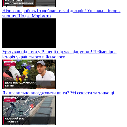
Нічого не робить і заробляє тисячі доларів! Унікальна історія
японця Шоджі Морімото
Урятував підлітка у Венеції під час відпустки! Неймовірна
історія українського військового
Як правильно висаджувати квіти? Усі секрети та тонкощі