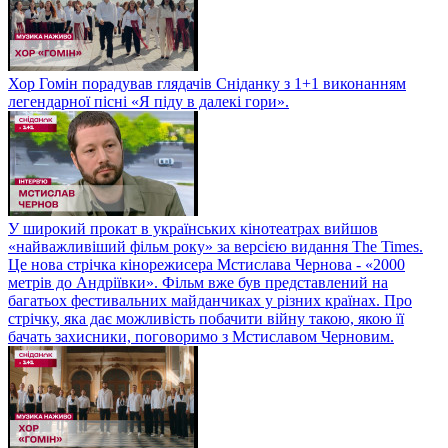
Хор Гомін порадував глядачів Сніданку з 1+1 виконанням
легендарної пісні «Я піду в далекі гори».
У широкий прокат в українських кінотеатрах вийшов
«найважливіший фільм року» за версією видання The Times.
Це нова стрічка кінорежисера Мстислава Чернова - «2000
метрів до Андріївки». Фільм вже був представлений на
багатьох фестивальних майданчиках у різних країнах. Про
стрічку, яка дає можливість побачити війну такою, якою її
бачать захисники, поговоримо з Мстиславом Черновим.