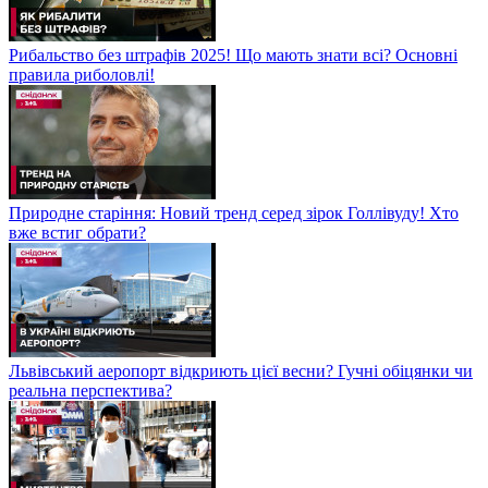
Рибальство без штрафів 2025! Що мають знати всі? Основні
правила риболовлі!
Природне старіння: Новий тренд серед зірок Голлівуду! Хто
вже встиг обрати?
Львівський аеропорт відкриють цієї весни? Гучні обіцянки чи
реальна перспектива?