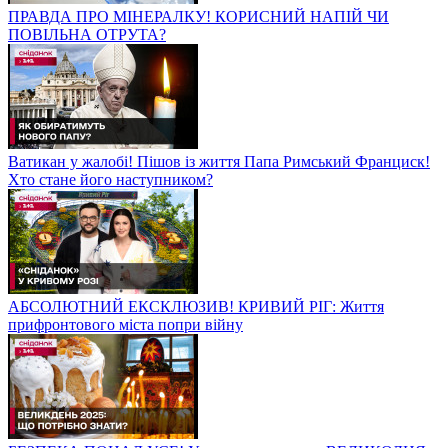
ПРАВДА ПРО МІНЕРАЛКУ! КОРИСНИЙ НАПІЙ ЧИ
ПОВІЛЬНА ОТРУТА?
Ватикан у жалобі! Пішов із життя Папа Римський Франциск!
Хто стане його наступником?
АБСОЛЮТНИЙ ЕКСКЛЮЗИВ! КРИВИЙ РІГ: Життя
прифронтового міста попри війну