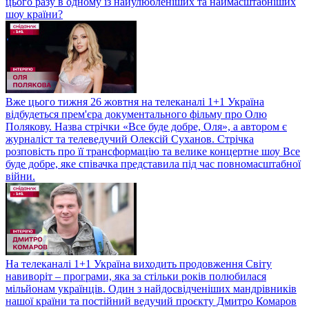
цього разу в одному із найулюбленіших та наймасштабніших
шоу країни?
Вже цього тижня 26 жовтня на телеканалі 1+1 Україна
відбудеться прем'єра документального фільму про Олю
Полякову. Назва стрічки «Все буде добре, Оля», а автором є
журналіст та телеведучий Олексій Суханов. Стрічка
розповість про її трансформацію та велике концертне шоу Все
буде добре, яке співачка представила під час повномасштабної
війни.
На телеканалі 1+1 Україна виходить продовження Світу
навиворіт – програми, яка за стільки років полюбилася
мільйонам українців. Один з найдосвідченіших мандрівників
нашої країни та постійний ведучий проєкту Дмитро Комаров