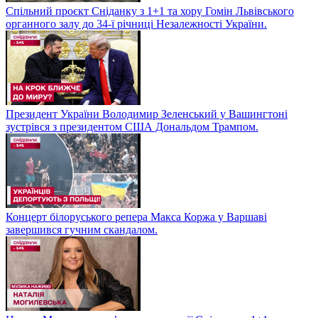
Спільний проєкт Сніданку з 1+1 та хору Гомін Львівського
органного залу до 34-ї річниці Незалежності України.
Президент України Володимир Зеленський у Вашингтоні
зустрівся з президентом США Дональдом Трампом.
Концерт білоруського репера Макса Коржа у Варшаві
завершився гучним скандалом.