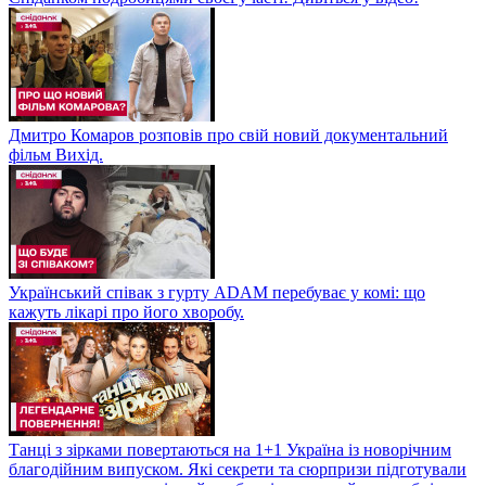
Дмитро Комаров розповів про свій новий документальний
фільм Вихід.
Український співак з гурту ADAM перебуває у комі: що
кажуть лікарі про його хворобу.
Танці з зірками повертаються на 1+1 Україна із новорічним
благодійним випуском. Які секрети та сюрпризи підготували