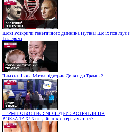
Шок! Розкрили генетичного двійника Путіна! Що їх пов'язує з
Гітлером?
Чим син Ілона Маска підкорив Дональда Трампа?
ТЕРМІНОВО! ТИСЯЧІ ЛЮДЕЙ ЗАСТРЯГЛИ НА
ВОКЗАЛАХ! Хто здійснив хакерську атаку?