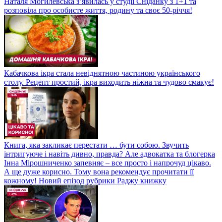
Наталя Могилевська з’явилась у студії Сніданку з 1+1 та
розповіла про особисте життя, родину та своє 50-річчя!
Кабачкова ікра стала невіднятною частиною українського
столу. Рецепт простий, ікра виходить ніжна та чудово смакує!
Книга, яка закликає перестати … бути собою. Звучить
інтригуюче і навіть дивно, правда? Але адвокатка та блогерка
Інна Мірошниченко запевняє – все просто і напрочуд цікаво.
А ще дуже корисно. Тому вона рекомендує прочитати її
кожному! Новий епізод рубрики Раджу книжку