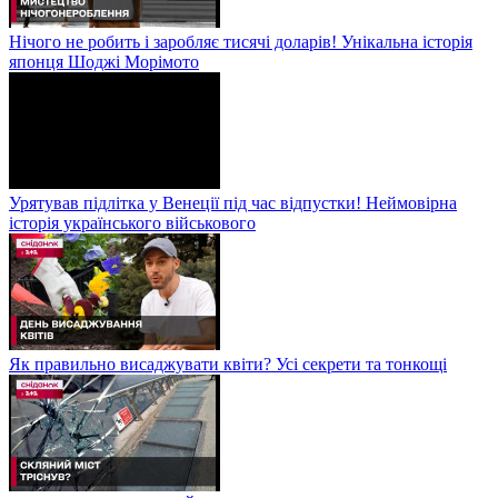
Нічого не робить і заробляє тисячі доларів! Унікальна історія
японця Шоджі Морімото
Урятував підлітка у Венеції під час відпустки! Неймовірна
історія українського військового
Як правильно висаджувати квіти? Усі секрети та тонкощі