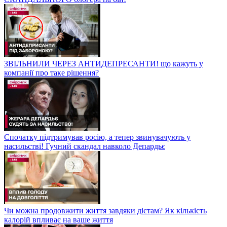
ЗВІЛЬНИЛИ ЧЕРЕЗ АНТИДЕПРЕСАНТИ! що кажуть у
компанії про таке рішення?
Спочатку підтримував росію, а тепер звинувачують у
насильстві! Гучний скандал навколо Депардьє
Чи можна продовжити життя завдяки дієтам? Як кількість
калорій впливає на ваше життя