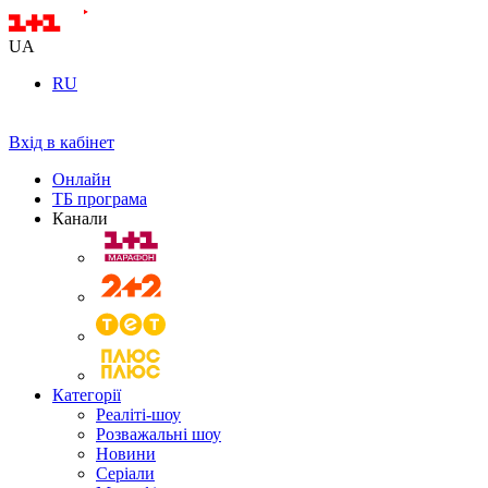
UA
RU
Вхід в кабінет
Онлайн
ТБ програма
Канали
Категорії
Реаліті-шоу
Розважальні шоу
Новини
Серіали