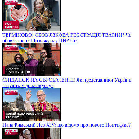
ТЕРМІНОВО! ОБОВ'ЯЗКОВА РЕЄСТРАЦІЯ ТВАРИН? Чи
обов'язково? Що кажуть у ЦНАПі?
СНІДАНОК НА ЄВРОБАЧЕННІ! Як представники України
готуються до конкурсу?
Папа Римський Лев XIV: що відомо про нового Понтифіка?