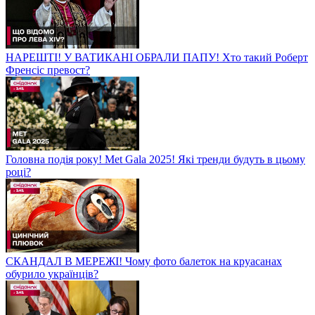
НАРЕШТІ! У ВАТИКАНІ ОБРАЛИ ПАПУ! Хто такий Роберт
Френсіс превост?
Головна подія року! Met Gala 2025! Які тренди будуть в цьому
році?
СКАНДАЛ В МЕРЕЖІ! Чому фото балеток на круасанах
обурило українців?