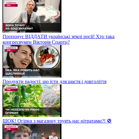
Пропонує ВІДДАТИ українські землі росії! Хто така
конгресвумен Вікторія Спартц?
Продукти радості: що їсти для щастя і довголіття
ШОК! Огірки з магазину труять нас нітратами?! 🚫