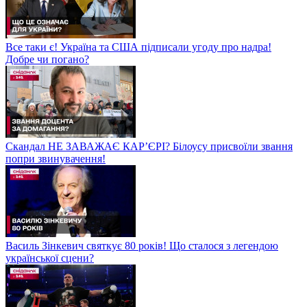
Все таки є! Україна та США підписали угоду про надра!
Добре чи погано?
Скандал НЕ ЗАВАЖАЄ КАР’ЄРІ? Білоусу присвоїли звання
попри звинувачення!
Василь Зінкевич святкує 80 років! Що сталося з легендою
української сцени?