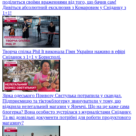
поділиться своїми враженнями від того, що бачив сам!
Дивіться абсолютний ексклюзив з Комаровим у Сніданку з
1+1!
Творча спілка Phil It виконала Гімн України наживо в ефірі
Сніданок з 1+1 у Борисполі.
Зірка одеського Привозу Свєтулька потрапила у скандал.
Підприємицю та тіктокблогерку звинуватили у тому, що
відкрила нелегальний магазин у Яремчі. Що на це каже сама
блогерка? Вона особисто зустрілася з журналістами Сніданку.
Та які дозвільні документи потрібні для роботи продуктового
магазину?