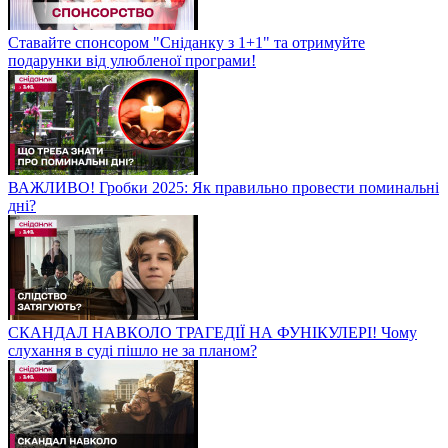
Ставайте спонсором "Сніданку з 1+1" та отримуйте
подарунки від улюбленої програми!
ВАЖЛИВО! Гробки 2025: Як правильно провести поминальні
дні?
СКАНДАЛ НАВКОЛО ТРАГЕДІЇ НА ФУНІКУЛЕРІ! Чому
слухання в суді пішло не за планом?