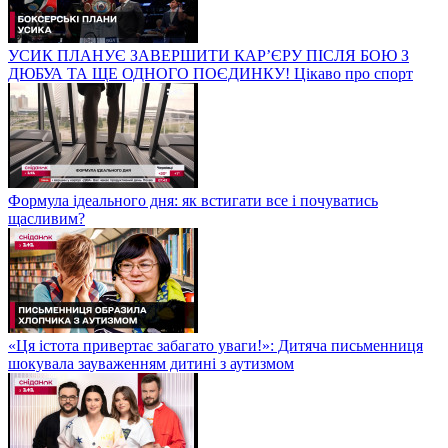
УСИК ПЛАНУЄ ЗАВЕРШИТИ КАР’ЄРУ ПІСЛЯ БОЮ З
ДЮБУА ТА ЩЕ ОДНОГО ПОЄДИНКУ! Цікаво про спорт
Формула ідеального дня: як встигати все і почуватись
щасливим?
«Ця істота привертає забагато уваги!»: Дитяча письменниця
шокувала зауваженням дитині з аутизмом