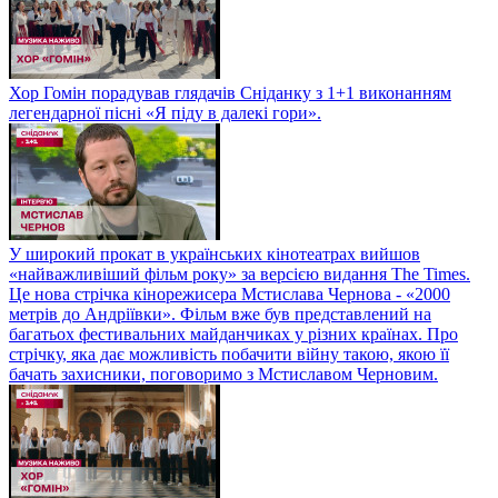
Хор Гомін порадував глядачів Сніданку з 1+1 виконанням
легендарної пісні «Я піду в далекі гори».
У широкий прокат в українських кінотеатрах вийшов
«найважливіший фільм року» за версією видання The Times.
Це нова стрічка кінорежисера Мстислава Чернова - «2000
метрів до Андріївки». Фільм вже був представлений на
багатьох фестивальних майданчиках у різних країнах. Про
стрічку, яка дає можливість побачити війну такою, якою її
бачать захисники, поговоримо з Мстиславом Черновим.