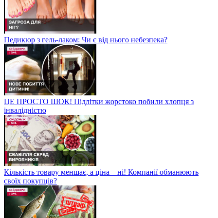
Педикюр з гель-лаком: Чи є від нього небезпека?
ЦЕ ПРОСТО ШОК! Підлітки жорстоко побили хлопця з
інвалідністю
Кількість товару меншає, а ціна – ні! Компанії обманюють
своїх покупців?