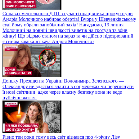
Справа смертельного ДТП за участі працівника прокуратури
Андрія Молочного набирає обертів! Вчора у Шевченківському
суді йому обрали запобіжний захід! Нагадаємо, 19 липня
Молочний на повній швидкості вилетів на тротуар та збив
жінку! Що відомо станом на зараз та чи дійсно підозрюваний
є сином коміка-втікача Андрія Молочного?
Доньку Президента України Володимира Зеленського —
Олександру не вдасться знайти в соцмережах чи переглянути
її нові світлини, адже через власну безпеку вона не веде
публічне життя.
Рівно три роки тому весь світ дізнався про 4-річну Лізу