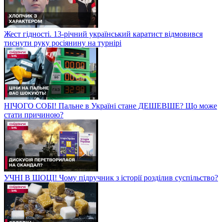
Жест гідності. 13-річний український каратист відмовився
тиснути руку росіянину на турнірі
НІЧОГО СОБІ! Пальне в Україні стане ДЕШЕВШЕ? Що може
стати причиною?
УЧНІ В ШОЦІ! Чому підручник з історії розділив суспільство?