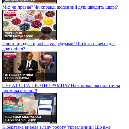
Міф чи правда? Чи справді щоденний душ шкодить шкірі?
Прості продукти, які є суперфудами! Що їсти навесні для
довголіття?
СЕНАТ США ПРОТИ ТРАМПА? Найтриваліша політична
промова в історії!
Кібератака вивела з ладу роботу Укрзалізниці! Що вже