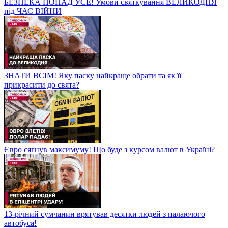
БЕЗПЕКА ПОНАД УСЕ! Умови святкування ВЕЛИКОДНЯ
під ЧАС ВІЙНИ
ЗНАТИ ВСІМ! Яку паску найкраще обрати та як її
прикрасити до свята?
Євро сягнув максимуму! Що буде з курсом валют в Україні?
13-річний сумчанин врятував десятки людей з палаючого
автобуса!