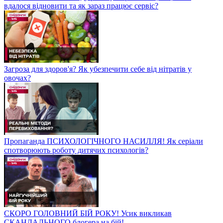
вдалося відновити та як зараз працює сервіс?
Загроза для здоров'я? Як убезпечити себе від нітратів у
овочах?
Пропаганда ПСИХОЛОГІЧНОГО НАСИЛЛЯ! Як серіали
спотворюють роботу дитячих психологів?
СКОРО ГОЛОВНИЙ БІЙ РОКУ! Усик викликав
СКАНДАЛЬНОГО блогера на бій!