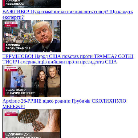
ВАЖЛИВО! Цукрозамінники викликають голод? Що кажуть
експерти?
ТЕРМІНОВО! Народ США повстав проти ТРАМПА? СОТНІ
ТИСЯЧ американців вийшли проти президента США
Архівне 26-РІЧНЕ відео родини Грубичів СКОЛИХНУЛО
МЕРЕЖУ!