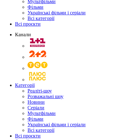
Мультфільми
Фільми
Українські фільми і серіали
Всі категорії
Всі проєкти
Канали
Категорії
Реаліті-шоу
Розважальні шоу
Новини
Серіали
Мультфільми
Фільми
Українські фільми і серіали
Всі категорії
Всі проєкти