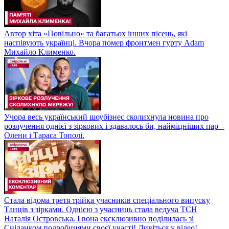
Автор хіта «Повільно» та багатьох інших пісень, які
наспівують українці. Вчора помер фронтмен гурту Adam
Михайло Клименко.
Учора весь український шоубізнес сколихнула новина про
розлучення однієї з зіркових і здавалось би, найміцніших пар –
Олени і Тараса Тополі.
Стала відома третя трійка учасників спеціального випуску
Танців з зірками. Однією з учасниць стала ведуча ТСН
Наталія Островська. І вона ексклюзивно поділилась зі
Сніданком подробицями своєї участі! Дивіться у відео!