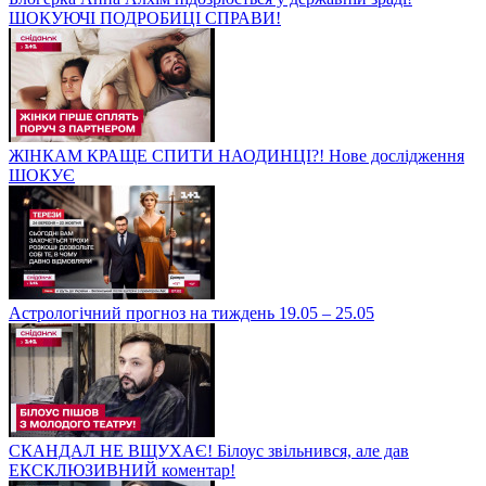
ШОКУЮЧІ ПОДРОБИЦІ СПРАВИ!
ЖІНКАМ КРАЩЕ СПИТИ НАОДИНЦІ?! Нове дослідження
ШОКУЄ
Астрологічний прогноз на тиждень 19.05 – 25.05
СКАНДАЛ НЕ ВЩУХАЄ! Білоус звільнився, але дав
ЕКСКЛЮЗИВНИЙ коментар!