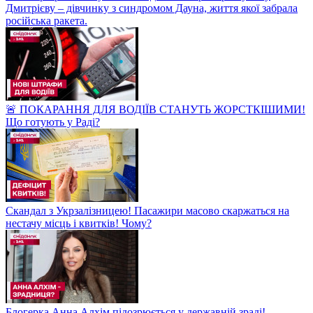
Дмитрієву – дівчинку з синдромом Дауна, життя якої забрала
російська ракета.
🚨 ПОКАРАННЯ ДЛЯ ВОДІЇВ СТАНУТЬ ЖОРСТКІШИМИ!
Що готують у Раді?
Скандал з Укрзалізницею! Пасажири масово скаржаться на
нестачу місць і квитків! Чому?
Блогерка Анна Алхім підозрюється у державній зраді!