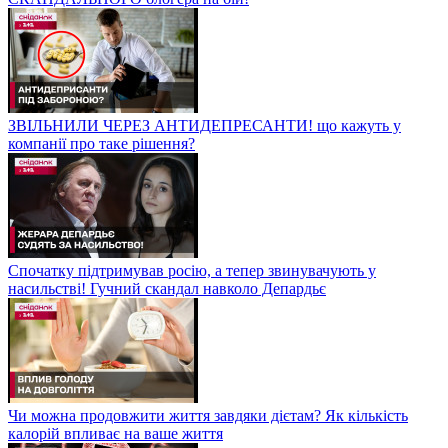
ЗВІЛЬНИЛИ ЧЕРЕЗ АНТИДЕПРЕСАНТИ! що кажуть у
компанії про таке рішення?
Спочатку підтримував росію, а тепер звинувачують у
насильстві! Гучний скандал навколо Депардьє
Чи можна продовжити життя завдяки дієтам? Як кількість
калорій впливає на ваше життя