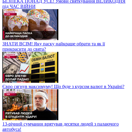
БЕЗПЕКА ПОНАД УСЕ! Умови святкування ВЕЛИКОДНЯ
під ЧАС ВІЙНИ
ЗНАТИ ВСІМ! Яку паску найкраще обрати та як її
прикрасити до свята?
Євро сягнув максимуму! Що буде з курсом валют в Україні?
13-річний сумчанин врятував десятки людей з палаючого
автобуса!