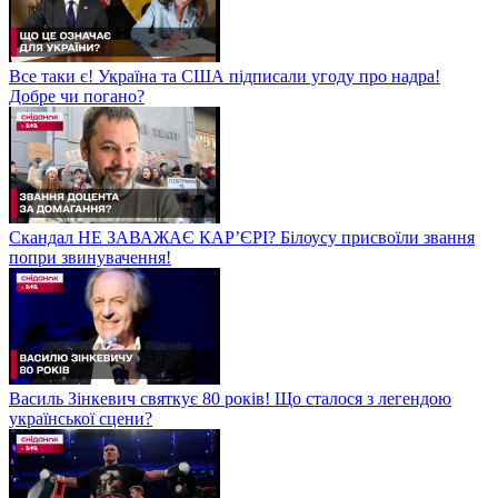
Все таки є! Україна та США підписали угоду про надра!
Добре чи погано?
Скандал НЕ ЗАВАЖАЄ КАР’ЄРІ? Білоусу присвоїли звання
попри звинувачення!
Василь Зінкевич святкує 80 років! Що сталося з легендою
української сцени?