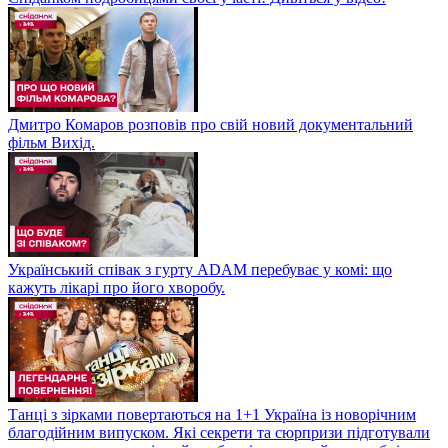
Дмитро Комаров розповів про свій новий документальний
фільм Вихід.
Український співак з гурту ADAM перебуває у комі: що
кажуть лікарі про його хворобу.
Танці з зірками повертаються на 1+1 Україна із новорічним
благодійним випуском. Які секрети та сюрпризи підготували