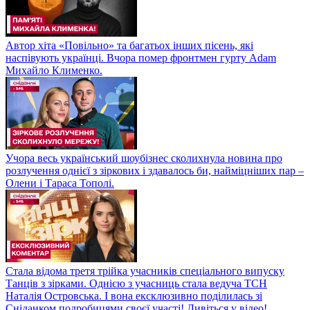
Автор хіта «Повільно» та багатьох інших пісень, які
наспівують українці. Вчора помер фронтмен гурту Adam
Михайло Клименко.
Учора весь український шоубізнес сколихнула новина про
розлучення однієї з зіркових і здавалось би, найміцніших пар –
Олени і Тараса Тополі.
Стала відома третя трійка учасників спеціального випуску
Танців з зірками. Однією з учасниць стала ведуча ТСН
Наталія Островська. І вона ексклюзивно поділилась зі
Сніданком подробицями своєї участі! Дивіться у відео!