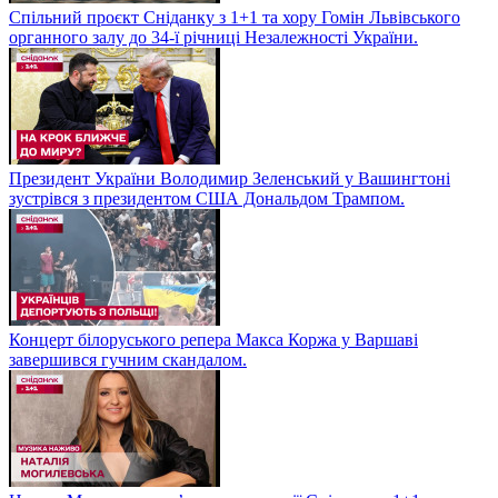
Спільний проєкт Сніданку з 1+1 та хору Гомін Львівського
органного залу до 34-ї річниці Незалежності України.
Президент України Володимир Зеленський у Вашингтоні
зустрівся з президентом США Дональдом Трампом.
Концерт білоруського репера Макса Коржа у Варшаві
завершився гучним скандалом.