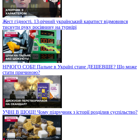
Жест гідності. 13-річний український каратист відмовився
тиснути руку росіянину на турнірі
НІЧОГО СОБІ! Пальне в Україні стане ДЕШЕВШЕ? Що може
стати причиною?
УЧНІ В ШОЦІ! Чому підручник з історії розділив суспільство?