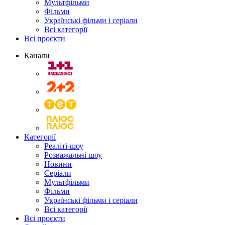
Мультфільми
Фільми
Українські фільми і серіали
Всі категорії
Всі проєкти
Канали
Категорії
Реаліті-шоу
Розважальні шоу
Новини
Серіали
Мультфільми
Фільми
Українські фільми і серіали
Всі категорії
Всі проєкти