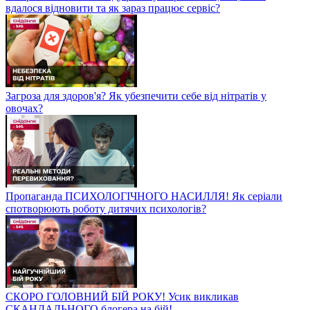
вдалося відновити та як зараз працює сервіс?
Загроза для здоров'я? Як убезпечити себе від нітратів у
овочах?
Пропаганда ПСИХОЛОГІЧНОГО НАСИЛЛЯ! Як серіали
спотворюють роботу дитячих психологів?
СКОРО ГОЛОВНИЙ БІЙ РОКУ! Усик викликав
СКАНДАЛЬНОГО блогера на бій!