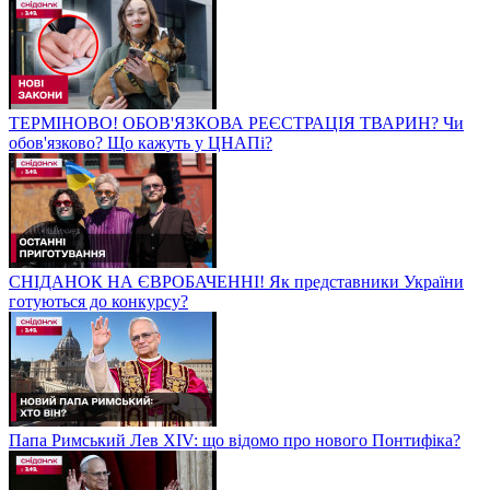
ТЕРМІНОВО! ОБОВ'ЯЗКОВА РЕЄСТРАЦІЯ ТВАРИН? Чи
обов'язково? Що кажуть у ЦНАПі?
СНІДАНОК НА ЄВРОБАЧЕННІ! Як представники України
готуються до конкурсу?
Папа Римський Лев XIV: що відомо про нового Понтифіка?