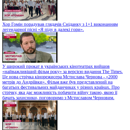
Хор Гомін порадував глядачів Сніданку з 1+1 виконанням
легендарної пісні «Я піду в далекі гори».
У широкий прокат в українських кінотеатрах вийшов
«найважливіший фільм року» за версією видання The Times.
Це нова стрічка кінорежисера Мстислава Чернова - «2000
метрів до Андріївки». Фільм вже був представлений на
багатьох фестивальних майданчиках у різних країнах. Про
стрічку, яка дає можливість побачити війну такою, якою її
бачать захисники, поговоримо з Мстиславом Черновим.