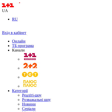
UA
RU
Вхід в кабінет
Онлайн
ТБ програма
Канали
Категорії
Реаліті-шоу
Розважальні шоу
Новини
Серіали