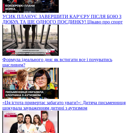
УСИК ПЛАНУЄ ЗАВЕРШИТИ КАР’ЄРУ ПІСЛЯ БОЮ З
ДЮБУА ТА ЩЕ ОДНОГО ПОЄДИНКУ! Цікаво про спорт
Формула ідеального дня: як встигати все і почуватись
щасливим?
«Ця істота привертає забагато уваги!»: Дитяча письменниця
шокувала зауваженням дитині з аутизмом