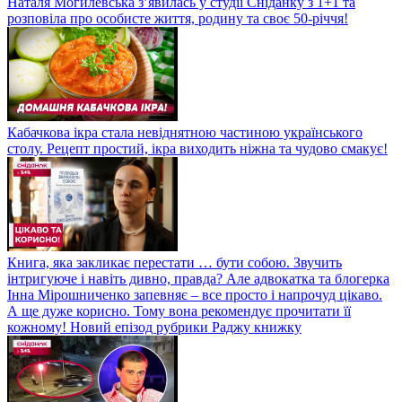
Наталя Могилевська з’явилась у студії Сніданку з 1+1 та
розповіла про особисте життя, родину та своє 50-річчя!
Кабачкова ікра стала невіднятною частиною українського
столу. Рецепт простий, ікра виходить ніжна та чудово смакує!
Книга, яка закликає перестати … бути собою. Звучить
інтригуюче і навіть дивно, правда? Але адвокатка та блогерка
Інна Мірошниченко запевняє – все просто і напрочуд цікаво.
А ще дуже корисно. Тому вона рекомендує прочитати її
кожному! Новий епізод рубрики Раджу книжку