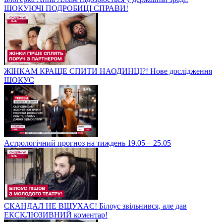
ШОКУЮЧІ ПОДРОБИЦІ СПРАВИ!
ЖІНКАМ КРАЩЕ СПИТИ НАОДИНЦІ?! Нове дослідження
ШОКУЄ
Астрологічний прогноз на тиждень 19.05 – 25.05
СКАНДАЛ НЕ ВЩУХАЄ! Білоус звільнився, але дав
ЕКСКЛЮЗИВНИЙ коментар!