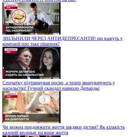
ЗВІЛЬНИЛИ ЧЕРЕЗ АНТИДЕПРЕСАНТИ! що кажуть у
компанії про таке рішення?
Спочатку підтримував росію, а тепер звинувачують у
насильстві! Гучний скандал навколо Депардьє
Чи можна продовжити життя завдяки дієтам? Як кількість
калорій впливає на ваше життя