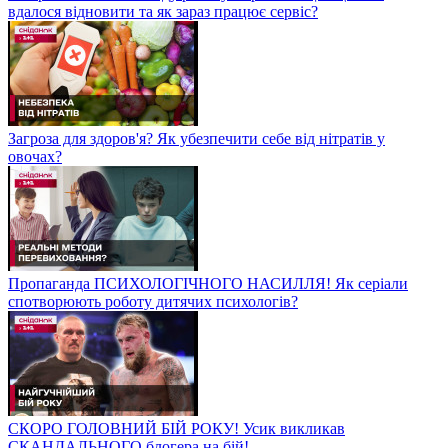
вдалося відновити та як зараз працює сервіс?
Загроза для здоров'я? Як убезпечити себе від нітратів у
овочах?
Пропаганда ПСИХОЛОГІЧНОГО НАСИЛЛЯ! Як серіали
спотворюють роботу дитячих психологів?
СКОРО ГОЛОВНИЙ БІЙ РОКУ! Усик викликав
СКАНДАЛЬНОГО блогера на бій!