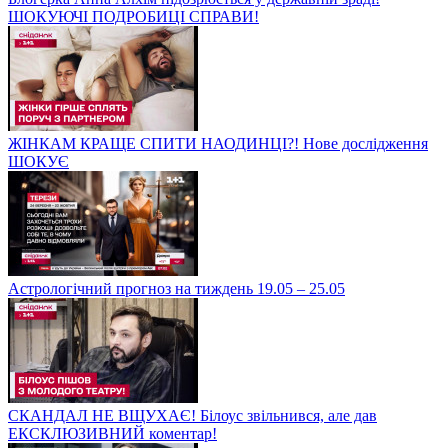
ШОКУЮЧІ ПОДРОБИЦІ СПРАВИ!
ЖІНКАМ КРАЩЕ СПИТИ НАОДИНЦІ?! Нове дослідження
ШОКУЄ
Астрологічний прогноз на тиждень 19.05 – 25.05
СКАНДАЛ НЕ ВЩУХАЄ! Білоус звільнився, але дав
ЕКСКЛЮЗИВНИЙ коментар!