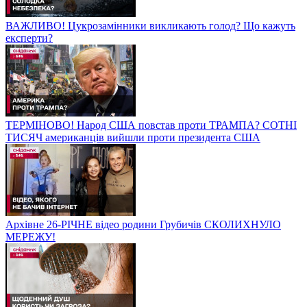
ВАЖЛИВО! Цукрозамінники викликають голод? Що кажуть
експерти?
ТЕРМІНОВО! Народ США повстав проти ТРАМПА? СОТНІ
ТИСЯЧ американців вийшли проти президента США
Архівне 26-РІЧНЕ відео родини Грубичів СКОЛИХНУЛО
МЕРЕЖУ!