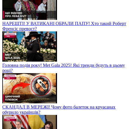
НАРЕШТІ! У ВАТИКАНІ ОБРАЛИ ПАПУ! Хто такий Роберт
Френсіс превост?
Головна подія року! Met Gala 2025! Які тренди будуть в цьому
році?
СКАНДАЛ В МЕРЕЖІ! Чому фото балеток на круасанах
обурило українців?