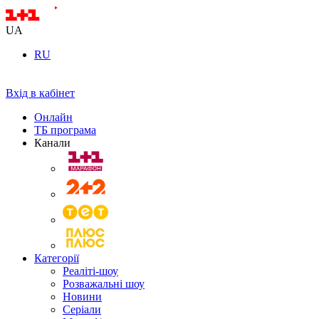
UA
RU
Вхід в кабінет
Онлайн
ТБ програма
Канали
Категорії
Реаліті-шоу
Розважальні шоу
Новини
Серіали