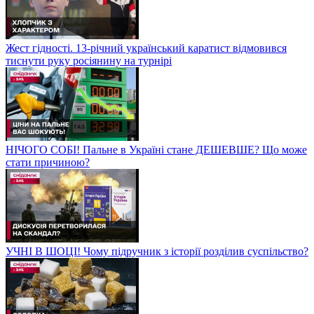
Жест гідності. 13-річний український каратист відмовився
тиснути руку росіянину на турнірі
НІЧОГО СОБІ! Пальне в Україні стане ДЕШЕВШЕ? Що може
стати причиною?
УЧНІ В ШОЦІ! Чому підручник з історії розділив суспільство?