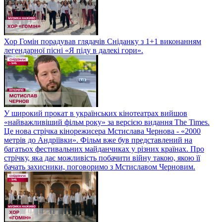
Хор Гомін порадував глядачів Сніданку з 1+1 виконанням
легендарної пісні «Я піду в далекі гори».
У широкий прокат в українських кінотеатрах вийшов
«найважливіший фільм року» за версією видання The Times.
Це нова стрічка кінорежисера Мстислава Чернова - «2000
метрів до Андріївки». Фільм вже був представлений на
багатьох фестивальних майданчиках у різних країнах. Про
стрічку, яка дає можливість побачити війну такою, якою її
бачать захисники, поговоримо з Мстиславом Черновим.