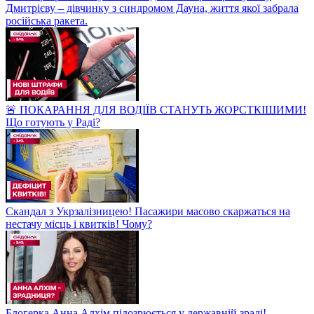
Дмитрієву – дівчинку з синдромом Дауна, життя якої забрала
російська ракета.
🚨 ПОКАРАННЯ ДЛЯ ВОДІЇВ СТАНУТЬ ЖОРСТКІШИМИ!
Що готують у Раді?
Скандал з Укрзалізницею! Пасажири масово скаржаться на
нестачу місць і квитків! Чому?
Блогерка Анна Алхім підозрюється у державній зраді!