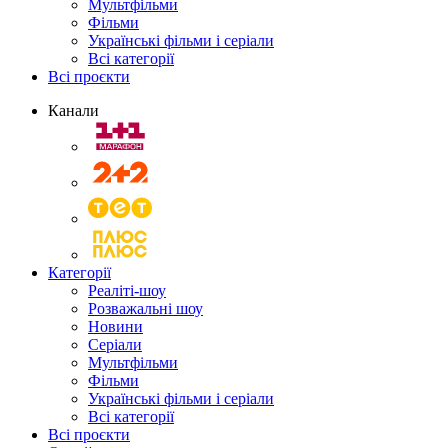
Мультфільми
Фільми
Українські фільми і серіали
Всі категорії
Всі проєкти
Канали
Категорії
Реаліті-шоу
Розважальні шоу
Новини
Серіали
Мультфільми
Фільми
Українські фільми і серіали
Всі категорії
Всі проєкти