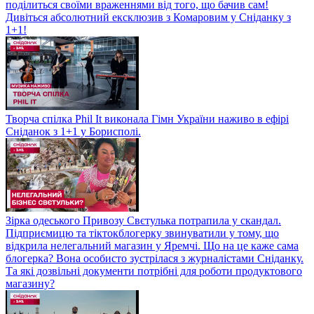
поділиться своїми враженнями від того, що бачив сам!
Дивіться абсолютний ексклюзив з Комаровим у Сніданку з
1+1!
Творча спілка Phil It виконала Гімн України наживо в ефірі
Сніданок з 1+1 у Борисполі.
Зірка одеського Привозу Свєтулька потрапила у скандал.
Підприємицю та тіктокблогерку звинуватили у тому, що
відкрила нелегальний магазин у Яремчі. Що на це каже сама
блогерка? Вона особисто зустрілася з журналістами Сніданку.
Та які дозвільні документи потрібні для роботи продуктового
магазину?