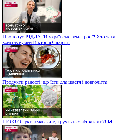
Пропонує ВІДДАТИ українські землі росії! Хто така
конгресвумен Вікторія Спартц?
Продукти радості: що їсти для щастя і довголіття
ШОК! Огірки з магазину труять нас нітратами?! 🚫