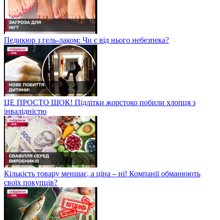
Педикюр з гель-лаком: Чи є від нього небезпека?
ЦЕ ПРОСТО ШОК! Підлітки жорстоко побили хлопця з
інвалідністю
Кількість товару меншає, а ціна – ні! Компанії обманюють
своїх покупців?