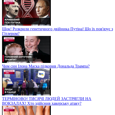
Шок! Розкрили генетичного двійника Путіна! Що їх пов'язує з
Гітлером?
Чим син Ілона Маска підкорив Дональда Трампа?
ТЕРМІНОВО! ТИСЯЧІ ЛЮДЕЙ ЗАСТРЯГЛИ НА
ВОКЗАЛАХ! Хто здійснив хакерську атаку?