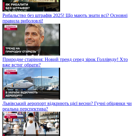
Рибальство без штрафів 2025! Що мають знати всі? Основні
правила риболовлі!
Природне старіння: Новий тренд серед зірок Голлівуду! Хто
вже встиг обрати?
Львівський аеропорт відкриють цієї весни? Гучні обіцянки чи
реальна перспектива?