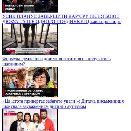
УСИК ПЛАНУЄ ЗАВЕРШИТИ КАР’ЄРУ ПІСЛЯ БОЮ З
ДЮБУА ТА ЩЕ ОДНОГО ПОЄДИНКУ! Цікаво про спорт
Формула ідеального дня: як встигати все і почуватись
щасливим?
«Ця істота привертає забагато уваги!»: Дитяча письменниця
шокувала зауваженням дитині з аутизмом