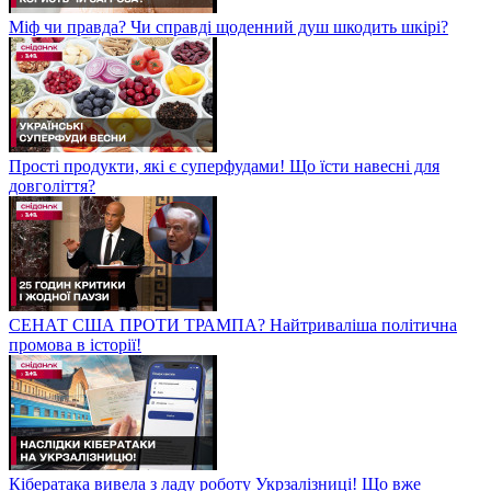
Міф чи правда? Чи справді щоденний душ шкодить шкірі?
Прості продукти, які є суперфудами! Що їсти навесні для
довголіття?
СЕНАТ США ПРОТИ ТРАМПА? Найтриваліша політична
промова в історії!
Кібератака вивела з ладу роботу Укрзалізниці! Що вже