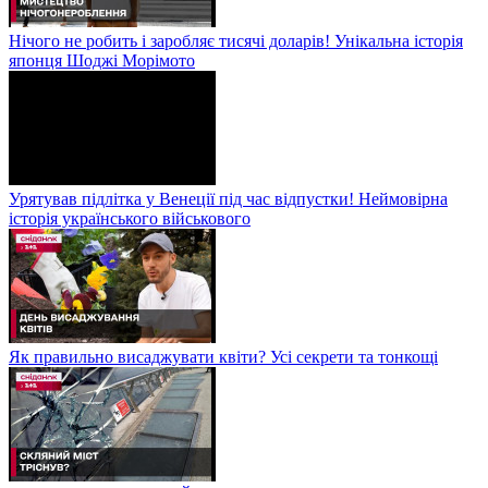
Нічого не робить і заробляє тисячі доларів! Унікальна історія
японця Шоджі Морімото
Урятував підлітка у Венеції під час відпустки! Неймовірна
історія українського військового
Як правильно висаджувати квіти? Усі секрети та тонкощі