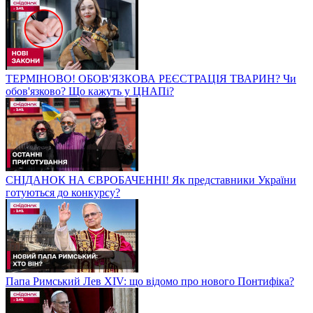
ТЕРМІНОВО! ОБОВ'ЯЗКОВА РЕЄСТРАЦІЯ ТВАРИН? Чи
обов'язково? Що кажуть у ЦНАПі?
СНІДАНОК НА ЄВРОБАЧЕННІ! Як представники України
готуються до конкурсу?
Папа Римський Лев XIV: що відомо про нового Понтифіка?