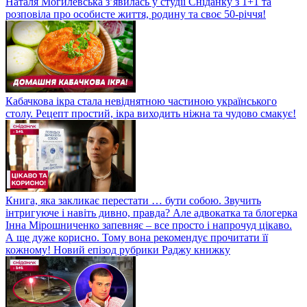
Наталя Могилевська з’явилась у студії Сніданку з 1+1 та
розповіла про особисте життя, родину та своє 50-річчя!
Кабачкова ікра стала невіднятною частиною українського
столу. Рецепт простий, ікра виходить ніжна та чудово смакує!
Книга, яка закликає перестати … бути собою. Звучить
інтригуюче і навіть дивно, правда? Але адвокатка та блогерка
Інна Мірошниченко запевняє – все просто і напрочуд цікаво.
А ще дуже корисно. Тому вона рекомендує прочитати її
кожному! Новий епізод рубрики Раджу книжку