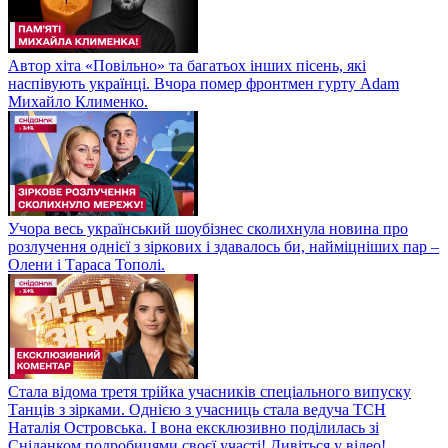
Автор хіта «Повільно» та багатьох інших пісень, які
наспівують українці. Вчора помер фронтмен гурту Adam
Михайло Клименко.
Учора весь український шоубізнес сколихнула новина про
розлучення однієї з зіркових і здавалось би, найміцніших пар –
Олени і Тараса Тополі.
Стала відома третя трійка учасників спеціального випуску
Танців з зірками. Однією з учасниць стала ведуча ТСН
Наталія Островська. І вона ексклюзивно поділилась зі
Сніданком подробицями своєї участі! Дивіться у відео!