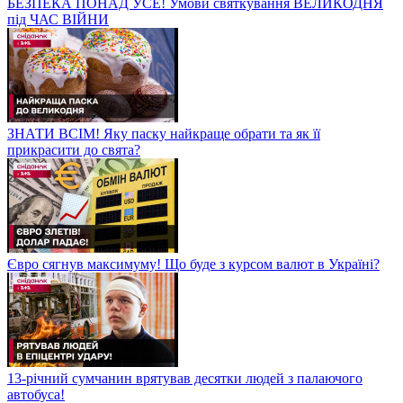
БЕЗПЕКА ПОНАД УСЕ! Умови святкування ВЕЛИКОДНЯ
під ЧАС ВІЙНИ
ЗНАТИ ВСІМ! Яку паску найкраще обрати та як її
прикрасити до свята?
Євро сягнув максимуму! Що буде з курсом валют в Україні?
13-річний сумчанин врятував десятки людей з палаючого
автобуса!