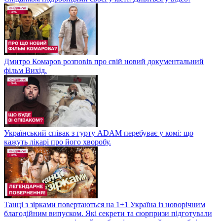
Дмитро Комаров розповів про свій новий документальний
фільм Вихід.
Український співак з гурту ADAM перебуває у комі: що
кажуть лікарі про його хворобу.
Танці з зірками повертаються на 1+1 Україна із новорічним
благодійним випуском. Які секрети та сюрпризи підготували