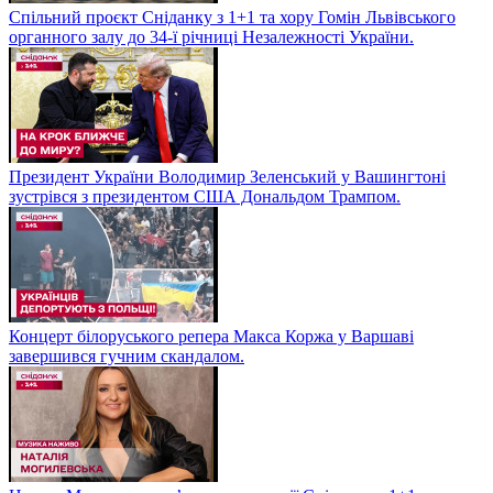
Спільний проєкт Сніданку з 1+1 та хору Гомін Львівського
органного залу до 34-ї річниці Незалежності України.
Президент України Володимир Зеленський у Вашингтоні
зустрівся з президентом США Дональдом Трампом.
Концерт білоруського репера Макса Коржа у Варшаві
завершився гучним скандалом.