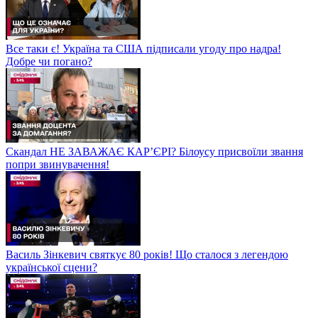
Все таки є! Україна та США підписали угоду про надра!
Добре чи погано?
Скандал НЕ ЗАВАЖАЄ КАР’ЄРІ? Білоусу присвоїли звання
попри звинувачення!
Василь Зінкевич святкує 80 років! Що сталося з легендою
української сцени?