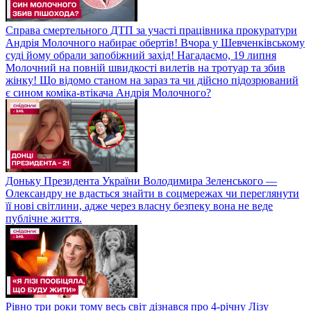
Справа смертельного ДТП за участі працівника прокуратури
Андрія Молочного набирає обертів! Вчора у Шевченківському
суді йому обрали запобіжний захід! Нагадаємо, 19 липня
Молочний на повній швидкості вилетів на тротуар та збив
жінку! Що відомо станом на зараз та чи дійсно підозрюваний
є сином коміка-втікача Андрія Молочного?
Доньку Президента України Володимира Зеленського —
Олександру не вдасться знайти в соцмережах чи переглянути
її нові світлини, адже через власну безпеку вона не веде
публічне життя.
Рівно три роки тому весь світ дізнався про 4-річну Лізу