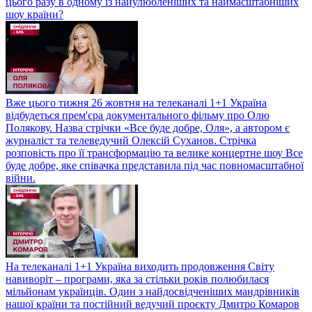
цього разу в одному із найулюбленіших та наймасштабніших
шоу країни?
Вже цього тижня 26 жовтня на телеканалі 1+1 Україна
відбудеться прем'єра документального фільму про Олю
Полякову. Назва стрічки «Все буде добре, Оля», а автором є
журналіст та телеведучий Олексій Суханов. Стрічка
розповість про її трансформацію та велике концертне шоу Все
буде добре, яке співачка представила під час повномасштабної
війни.
На телеканалі 1+1 Україна виходить продовження Світу
навиворіт – програми, яка за стільки років полюбилася
мільйонам українців. Один з найдосвідченіших мандрівників
нашої країни та постійний ведучий проєкту Дмитро Комаров