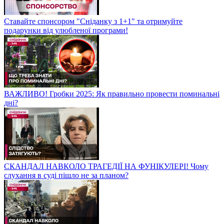
Ставайте спонсором "Сніданку з 1+1" та отримуйте
подарунки від улюбленої програми!
ВАЖЛИВО! Гробки 2025: Як правильно провести поминальні
дні?
СКАНДАЛ НАВКОЛО ТРАГЕДІЇ НА ФУНІКУЛЕРІ! Чому
слухання в суді пішло не за планом?