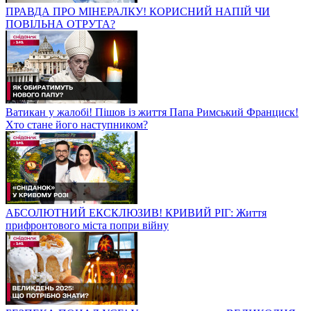
ПРАВДА ПРО МІНЕРАЛКУ! КОРИСНИЙ НАПІЙ ЧИ
ПОВІЛЬНА ОТРУТА?
Ватикан у жалобі! Пішов із життя Папа Римський Франциск!
Хто стане його наступником?
АБСОЛЮТНИЙ ЕКСКЛЮЗИВ! КРИВИЙ РІГ: Життя
прифронтового міста попри війну