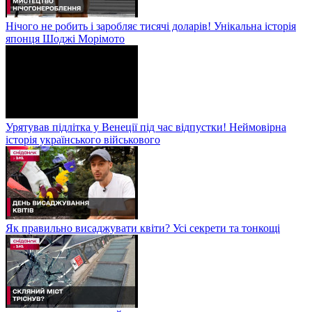
Нічого не робить і заробляє тисячі доларів! Унікальна історія
японця Шоджі Морімото
Урятував підлітка у Венеції під час відпустки! Неймовірна
історія українського військового
Як правильно висаджувати квіти? Усі секрети та тонкощі