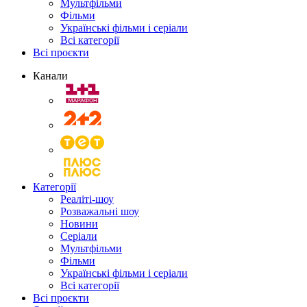
Мультфільми
Фільми
Українські фільми і серіали
Всі категорії
Всі проєкти
Канали
Категорії
Реаліті-шоу
Розважальні шоу
Новини
Серіали
Мультфільми
Фільми
Українські фільми і серіали
Всі категорії
Всі проєкти