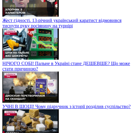
Жест гідності. 13-річний український каратист відмовився
тиснути руку росіянину на турнірі
НІЧОГО СОБІ! Пальне в Україні стане ДЕШЕВШЕ? Що може
стати причиною?
УЧНІ В ШОЦІ! Чому підручник з історії розділив суспільство?