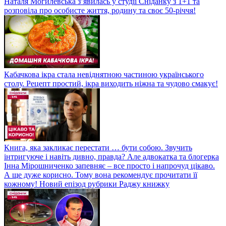
Наталя Могилевська з’явилась у студії Сніданку з 1+1 та
розповіла про особисте життя, родину та своє 50-річчя!
Кабачкова ікра стала невіднятною частиною українського
столу. Рецепт простий, ікра виходить ніжна та чудово смакує!
Книга, яка закликає перестати … бути собою. Звучить
інтригуюче і навіть дивно, правда? Але адвокатка та блогерка
Інна Мірошниченко запевняє – все просто і напрочуд цікаво.
А ще дуже корисно. Тому вона рекомендує прочитати її
кожному! Новий епізод рубрики Раджу книжку