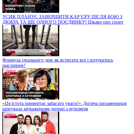
УСИК ПЛАНУЄ ЗАВЕРШИТИ КАР’ЄРУ ПІСЛЯ БОЮ З
ДЮБУА ТА ЩЕ ОДНОГО ПОЄДИНКУ! Цікаво про спорт
Формула ідеального дня: як встигати все і почуватись
щасливим?
«Ця істота привертає забагато уваги!»: Дитяча письменниця
шокувала зауваженням дитині з аутизмом