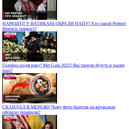
НАРЕШТІ! У ВАТИКАНІ ОБРАЛИ ПАПУ! Хто такий Роберт
Френсіс превост?
Головна подія року! Met Gala 2025! Які тренди будуть в цьому
році?
СКАНДАЛ В МЕРЕЖІ! Чому фото балеток на круасанах
обурило українців?