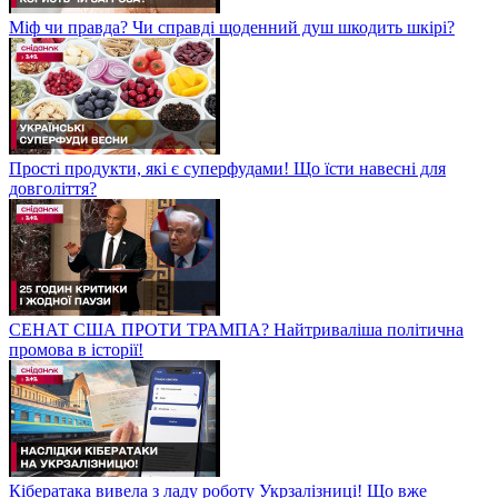
Міф чи правда? Чи справді щоденний душ шкодить шкірі?
Прості продукти, які є суперфудами! Що їсти навесні для
довголіття?
СЕНАТ США ПРОТИ ТРАМПА? Найтриваліша політична
промова в історії!
Кібератака вивела з ладу роботу Укрзалізниці! Що вже