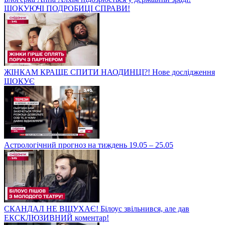
ШОКУЮЧІ ПОДРОБИЦІ СПРАВИ!
ЖІНКАМ КРАЩЕ СПИТИ НАОДИНЦІ?! Нове дослідження
ШОКУЄ
Астрологічний прогноз на тиждень 19.05 – 25.05
СКАНДАЛ НЕ ВЩУХАЄ! Білоус звільнився, але дав
ЕКСКЛЮЗИВНИЙ коментар!