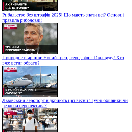
Рибальство без штрафів 2025! Що мають знати всі? Основні
правила риболовлі!
Природне старіння: Новий тренд серед зірок Голлівуду! Хто
вже встиг обрати?
Львівський аеропорт відкриють цієї весни? Гучні обіцянки чи
реальна перспектива?