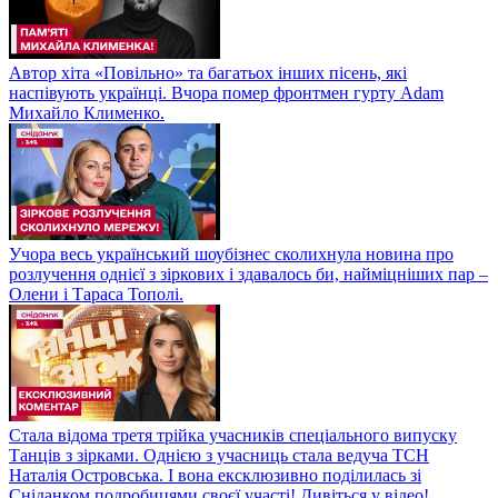
Автор хіта «Повільно» та багатьох інших пісень, які
наспівують українці. Вчора помер фронтмен гурту Adam
Михайло Клименко.
Учора весь український шоубізнес сколихнула новина про
розлучення однієї з зіркових і здавалось би, найміцніших пар –
Олени і Тараса Тополі.
Стала відома третя трійка учасників спеціального випуску
Танців з зірками. Однією з учасниць стала ведуча ТСН
Наталія Островська. І вона ексклюзивно поділилась зі
Сніданком подробицями своєї участі! Дивіться у відео!