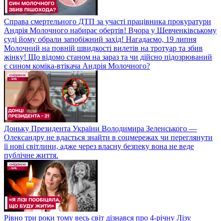
Справа смертельного ДТП за участі працівника прокуратури
Андрія Молочного набирає обертів! Вчора у Шевченківському
суді йому обрали запобіжний захід! Нагадаємо, 19 липня
Молочний на повній швидкості вилетів на тротуар та збив
жінку! Що відомо станом на зараз та чи дійсно підозрюваний
є сином коміка-втікача Андрія Молочного?
Доньку Президента України Володимира Зеленського —
Олександру не вдасться знайти в соцмережах чи переглянути
її нові світлини, адже через власну безпеку вона не веде
публічне життя.
Рівно три роки тому весь світ дізнався про 4-річну Лізу