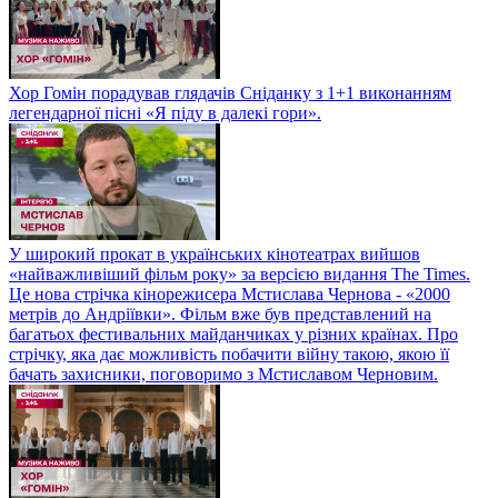
Хор Гомін порадував глядачів Сніданку з 1+1 виконанням
легендарної пісні «Я піду в далекі гори».
У широкий прокат в українських кінотеатрах вийшов
«найважливіший фільм року» за версією видання The Times.
Це нова стрічка кінорежисера Мстислава Чернова - «2000
метрів до Андріївки». Фільм вже був представлений на
багатьох фестивальних майданчиках у різних країнах. Про
стрічку, яка дає можливість побачити війну такою, якою її
бачать захисники, поговоримо з Мстиславом Черновим.