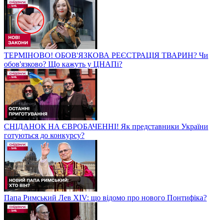
ТЕРМІНОВО! ОБОВ'ЯЗКОВА РЕЄСТРАЦІЯ ТВАРИН? Чи
обов'язково? Що кажуть у ЦНАПі?
СНІДАНОК НА ЄВРОБАЧЕННІ! Як представники України
готуються до конкурсу?
Папа Римський Лев XIV: що відомо про нового Понтифіка?