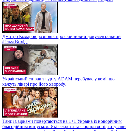
Дмитро Комаров розповів про свій новий документальний
фільм Вихід.
Український співак з гурту ADAM перебуває у комі: що
кажуть лікарі про його хворобу.
Танці з зірками повертаються на 1+1 Україна із новорічним
благодійним випуском. Які секрети та сюрпризи підготували