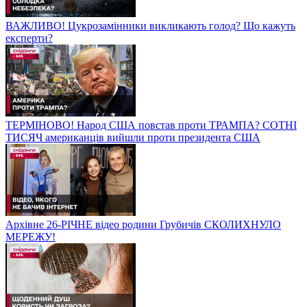
ВАЖЛИВО! Цукрозамінники викликають голод? Що кажуть
експерти?
ТЕРМІНОВО! Народ США повстав проти ТРАМПА? СОТНІ
ТИСЯЧ американців вийшли проти президента США
Архівне 26-РІЧНЕ відео родини Грубичів СКОЛИХНУЛО
МЕРЕЖУ!