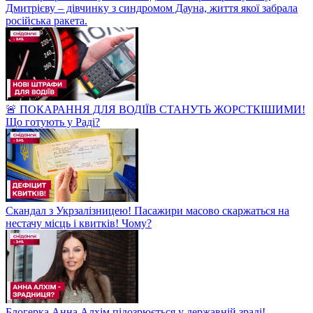
Дмитрієву – дівчинку з синдромом Дауна, життя якої забрала
російська ракета.
🚨 ПОКАРАННЯ ДЛЯ ВОДІЇВ СТАНУТЬ ЖОРСТКІШИМИ!
Що готують у Раді?
Скандал з Укрзалізницею! Пасажири масово скаржаться на
нестачу місць і квитків! Чому?
Блогерка Анна Алхім підозрюється у державній зраді!