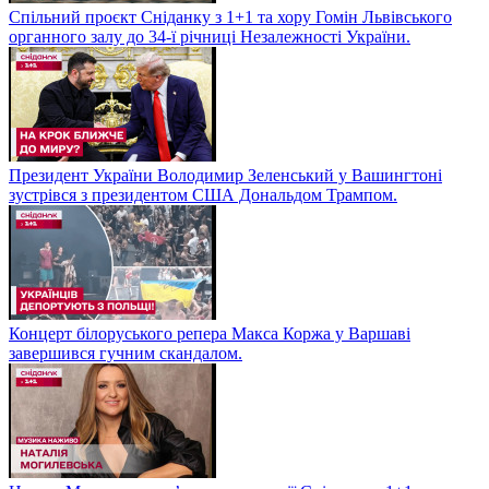
Спільний проєкт Сніданку з 1+1 та хору Гомін Львівського
органного залу до 34-ї річниці Незалежності України.
Президент України Володимир Зеленський у Вашингтоні
зустрівся з президентом США Дональдом Трампом.
Концерт білоруського репера Макса Коржа у Варшаві
завершився гучним скандалом.