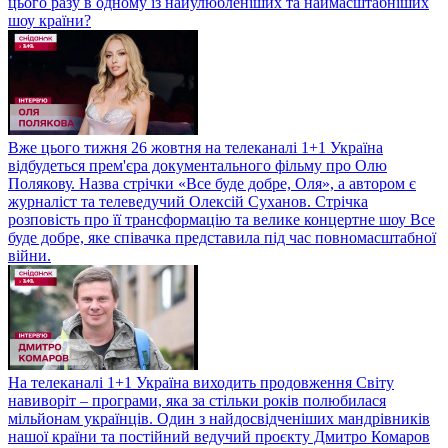
цього разу в одному із найулюбленіших та наймасштабніших
шоу країни?
Вже цього тижня 26 жовтня на телеканалі 1+1 Україна
відбудеться прем'єра документального фільму про Олю
Полякову. Назва стрічки «Все буде добре, Оля», а автором є
журналіст та телеведучий Олексій Суханов. Стрічка
розповість про її трансформацію та велике концертне шоу Все
буде добре, яке співачка представила під час повномасштабної
війни.
На телеканалі 1+1 Україна виходить продовження Світу
навиворіт – програми, яка за стільки років полюбилася
мільйонам українців. Один з найдосвідченіших мандрівників
нашої країни та постійний ведучий проєкту Дмитро Комаров