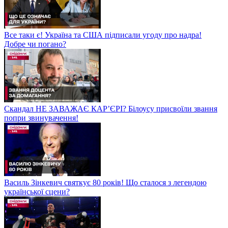
Все таки є! Україна та США підписали угоду про надра!
Добре чи погано?
Скандал НЕ ЗАВАЖАЄ КАР’ЄРІ? Білоусу присвоїли звання
попри звинувачення!
Василь Зінкевич святкує 80 років! Що сталося з легендою
української сцени?