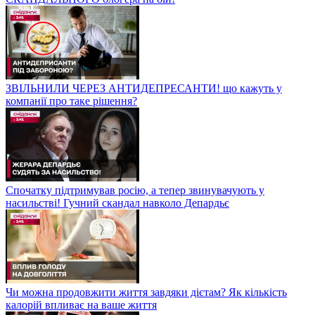
ЗВІЛЬНИЛИ ЧЕРЕЗ АНТИДЕПРЕСАНТИ! що кажуть у
компанії про таке рішення?
Спочатку підтримував росію, а тепер звинувачують у
насильстві! Гучний скандал навколо Депардьє
Чи можна продовжити життя завдяки дієтам? Як кількість
калорій впливає на ваше життя