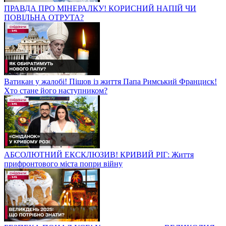
ПРАВДА ПРО МІНЕРАЛКУ! КОРИСНИЙ НАПІЙ ЧИ
ПОВІЛЬНА ОТРУТА?
Ватикан у жалобі! Пішов із життя Папа Римський Франциск!
Хто стане його наступником?
АБСОЛЮТНИЙ ЕКСКЛЮЗИВ! КРИВИЙ РІГ: Життя
прифронтового міста попри війну