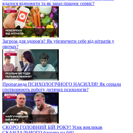
вдалося відновити та як зараз працює сервіс?
Загроза для здоров'я? Як убезпечити себе від нітратів у
овочах?
Пропаганда ПСИХОЛОГІЧНОГО НАСИЛЛЯ! Як серіали
спотворюють роботу дитячих психологів?
СКОРО ГОЛОВНИЙ БІЙ РОКУ! Усик викликав
СКАНДАЛЬНОГО блогера на бій!