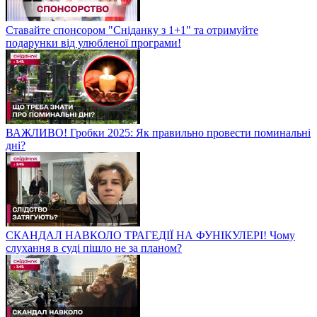
Ставайте спонсором "Сніданку з 1+1" та отримуйте
подарунки від улюбленої програми!
ВАЖЛИВО! Гробки 2025: Як правильно провести поминальні
дні?
СКАНДАЛ НАВКОЛО ТРАГЕДІЇ НА ФУНІКУЛЕРІ! Чому
слухання в суді пішло не за планом?