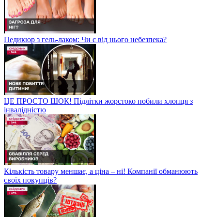
Педикюр з гель-лаком: Чи є від нього небезпека?
ЦЕ ПРОСТО ШОК! Підлітки жорстоко побили хлопця з
інвалідністю
Кількість товару меншає, а ціна – ні! Компанії обманюють
своїх покупців?