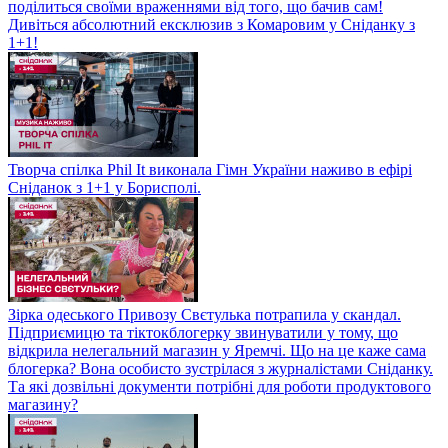
поділиться своїми враженнями від того, що бачив сам!
Дивіться абсолютний ексклюзив з Комаровим у Сніданку з
1+1!
Творча спілка Phil It виконала Гімн України наживо в ефірі
Сніданок з 1+1 у Борисполі.
Зірка одеського Привозу Свєтулька потрапила у скандал.
Підприємицю та тіктокблогерку звинуватили у тому, що
відкрила нелегальний магазин у Яремчі. Що на це каже сама
блогерка? Вона особисто зустрілася з журналістами Сніданку.
Та які дозвільні документи потрібні для роботи продуктового
магазину?