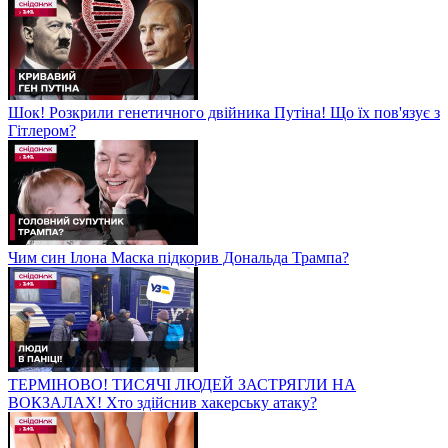
Шок! Розкрили генетичного двійника Путіна! Що їх пов'язує з
Гітлером?
Чим син Ілона Маска підкорив Дональда Трампа?
ТЕРМІНОВО! ТИСЯЧІ ЛЮДЕЙ ЗАСТРЯГЛИ НА
ВОКЗАЛАХ! Хто здійснив хакерську атаку?