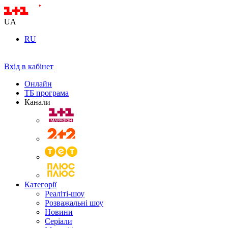
UA
RU
Вхід в кабінет
Онлайн
ТБ програма
Канали
Категорії
Реаліті-шоу
Розважальні шоу
Новини
Серіали