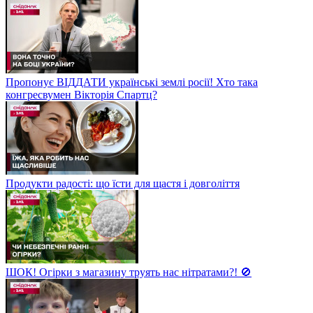
Пропонує ВІДДАТИ українські землі росії! Хто така
конгресвумен Вікторія Спартц?
Продукти радості: що їсти для щастя і довголіття
ШОК! Огірки з магазину труять нас нітратами?! 🚫