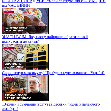
БЕЗПЕКА ПОНАД УСЕ! Умови святкування ВЕЛИКОДНЯ
під ЧАС ВІЙНИ
ЗНАТИ ВСІМ! Яку паску найкраще обрати та як її
прикрасити до свята?
Євро сягнув максимуму! Що буде з курсом валют в Україні?
13-річний сумчанин врятував десятки людей з палаючого
автобуса!