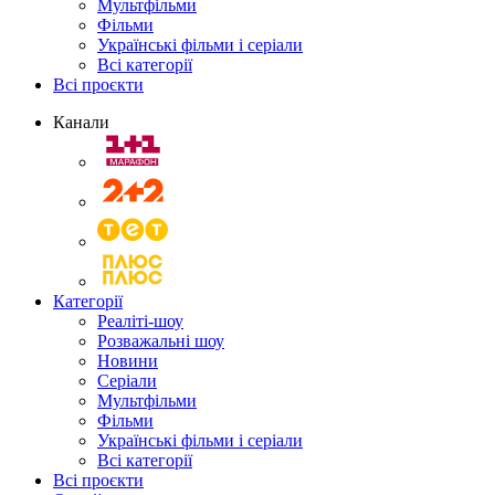
Мультфільми
Фільми
Українські фільми і серіали
Всі категорії
Всі проєкти
Канали
Категорії
Реаліті-шоу
Розважальні шоу
Новини
Серіали
Мультфільми
Фільми
Українські фільми і серіали
Всі категорії
Всі проєкти