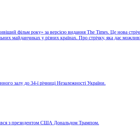
віший фільм року» за версією видання The Times. Це нова стріч
них майданчиках у різних країнах. Про стрічку, яка дає можливі
нного залу до 34-ї річниці Незалежності України.
рівся з президентом США Дональдом Трампом.