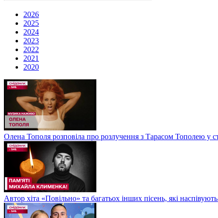
2026
2025
2024
2023
2022
2021
2020
Олена Тополя розповіла про розлучення з Тарасом Тополею у ст
Автор хіта «Повільно» та багатьох інших пісень, які наспіву