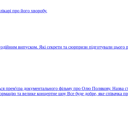
ікарі про його хворобу.
агодійним випуском. Які секрети та сюрпризи підготували цього
ся прем'єра документального фільму про Олю Полякову. Назва стр
ормацію та велике концертне шоу Все буде добре, яке співачка п