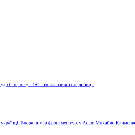
удії Сніданку з 1+1 - ексклюзивні подробиці.
ють українці. Вчора помер фронтмен гурту Adam Михайло Клименк