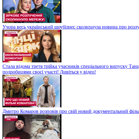
Учора весь український шоубізнес сколихнула новина про розлуч
Стала відома третя трійка учасників спеціального випуску Танц
подробицями своєї участі! Дивіться у відео!
Дмитро Комаров розповів про свій новий документальний філь