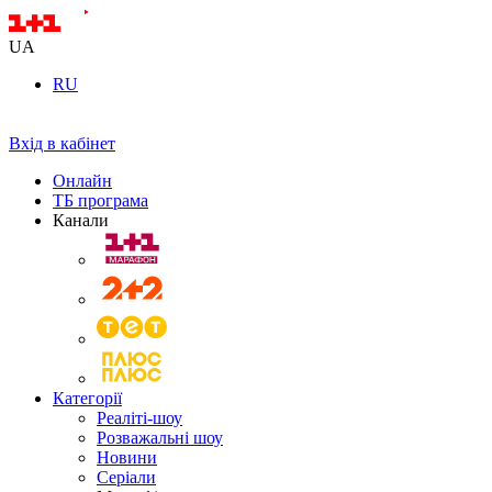
UA
RU
Вхід в кабінет
Онлайн
ТБ програма
Канали
Категорії
Реаліті-шоу
Розважальні шоу
Новини
Серіали