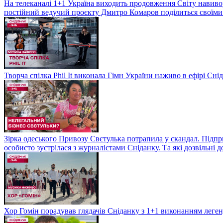
На телеканалі 1+1 Україна виходить продовження Світу навивор
постійний ведучий проєкту Дмитро Комаров поділиться своїми 
Творча спілка Phil It виконала Гімн України наживо в ефірі Сні
Зірка одеського Привозу Свєтулька потрапила у скандал. Підпр
особисто зустрілася з журналістами Сніданку. Та які дозвільні
Хор Гомін порадував глядачів Сніданку з 1+1 виконанням легенд