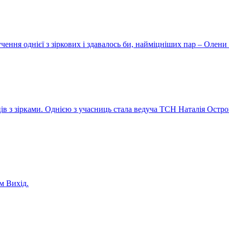
ення однієї з зіркових і здавалось би, найміцніших пар – Олени 
ів з зірками. Однією з учасниць стала ведуча ТСН Наталія Остро
м Вихід.