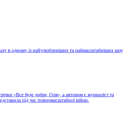
 разу в одному із найулюбленіших та наймасштабніших шоу
ічки «Все буде добре, Оля», а автором є журналіст та
редставила під час повномасштабної війни.