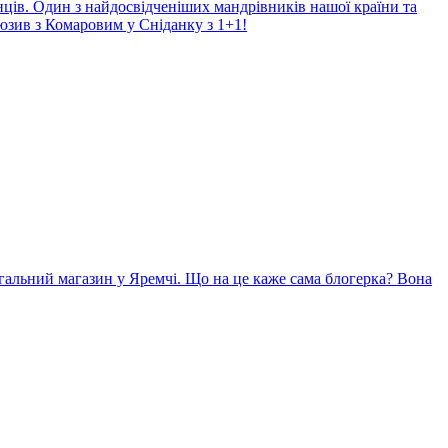
нців. Один з найдосвідченіших мандрівників нашої країни та
юзив з Комаровим у Сніданку з 1+1!
гальний магазин у Яремчі. Що на це каже сама блогерка? Вона