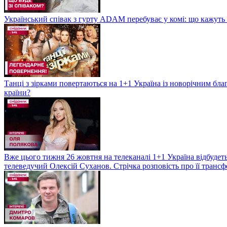
Український співак з гурту ADAM перебуває у комі: що кажуть л
Танці з зірками повертаються на 1+1 Україна із новорічним бл
країни?
Вже цього тижня 26 жовтня на телеканалі 1+1 Україна відбудеть
телеведучий Олексій Суханов. Стрічка розповість про її трансф