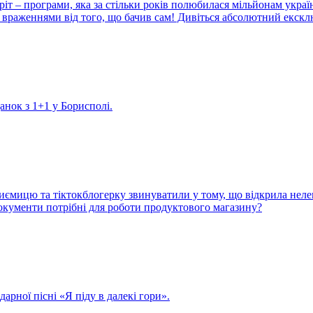
іт – програми, яка за стільки років полюбилася мільйонам украї
враженнями від того, що бачив сам! Дивіться абсолютний екскл
данок з 1+1 у Борисполі.
иємицю та тіктокблогерку звинуватили у тому, що відкрила неле
 документи потрібні для роботи продуктового магазину?
арної пісні «Я піду в далекі гори».