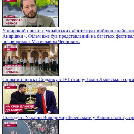
У широкий прокат в українських кінотеатрах вийшов «найважли
Андріївки». Фільм вже був представлений на багатьох фестиваль
поговоримо з Мстиславом Черновим.
Спільний проєкт Сніданку з 1+1 та хору Гомін Львівського орга
Президент України Володимир Зеленський у Вашингтоні зуст