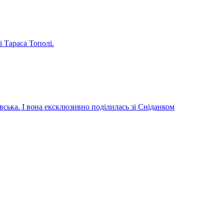
і Тараса Тополі.
вська. І вона ексклюзивно поділилась зі Сніданком