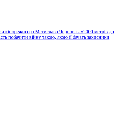
ка кінорежисера Мстислава Чернова - «2000 метрів до
сть побачити війну такою, якою її бачать захисники,