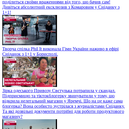
поділиться своїми враженнями від того, що бачив сам!
Дивіться абсолютний ексклюзив з Комаровим у Сніданку з
1+1!
Творча спілка Phil It виконала Гімн України наживо в ефірі
Сніданок з 1+1 у Борисполі.
Зірка одеського Привозу Свєтулька потрапила у скандал.
Підприємицю та тіктокблогерку звинуватили у тому, що
відкрила нелегальний магазин у Яремчі. Що на це каже сама
блогерка? Вона особисто зустрілася з журналістами Сніданку.
Та які дозвільні документи потрібні для роботи продуктового
магазину?