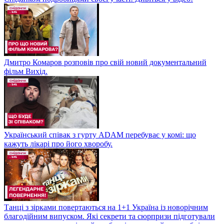
Дмитро Комаров розповів про свій новий документальний
фільм Вихід.
Український співак з гурту ADAM перебуває у комі: що
кажуть лікарі про його хворобу.
Танці з зірками повертаються на 1+1 Україна із новорічним
благодійним випуском. Які секрети та сюрпризи підготували