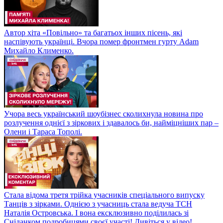
Автор хіта «Повільно» та багатьох інших пісень, які
наспівують українці. Вчора помер фронтмен гурту Adam
Михайло Клименко.
Учора весь український шоубізнес сколихнула новина про
розлучення однієї з зіркових і здавалось би, найміцніших пар –
Олени і Тараса Тополі.
Стала відома третя трійка учасників спеціального випуску
Танців з зірками. Однією з учасниць стала ведуча ТСН
Наталія Островська. І вона ексклюзивно поділилась зі
Сніданком подробицями своєї участі! Дивіться у відео!