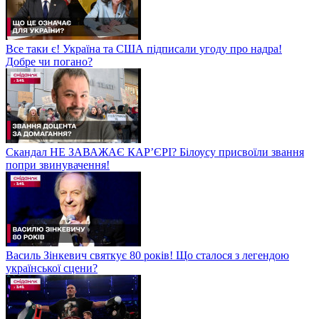
Все таки є! Україна та США підписали угоду про надра!
Добре чи погано?
Скандал НЕ ЗАВАЖАЄ КАР’ЄРІ? Білоусу присвоїли звання
попри звинувачення!
Василь Зінкевич святкує 80 років! Що сталося з легендою
української сцени?