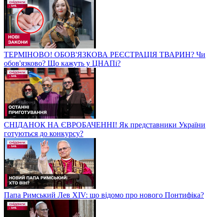
ТЕРМІНОВО! ОБОВ'ЯЗКОВА РЕЄСТРАЦІЯ ТВАРИН? Чи
обов'язково? Що кажуть у ЦНАПі?
СНІДАНОК НА ЄВРОБАЧЕННІ! Як представники України
готуються до конкурсу?
Папа Римський Лев XIV: що відомо про нового Понтифіка?