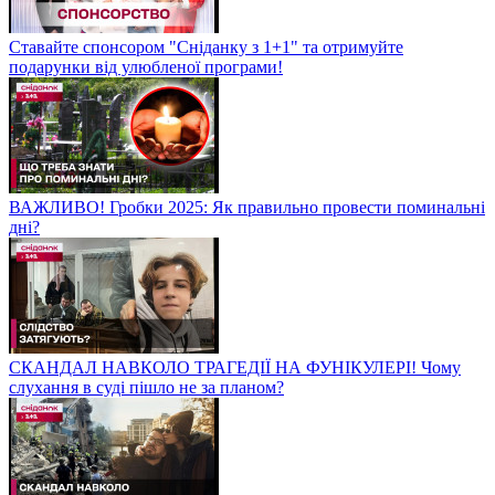
Ставайте спонсором "Сніданку з 1+1" та отримуйте
подарунки від улюбленої програми!
ВАЖЛИВО! Гробки 2025: Як правильно провести поминальні
дні?
СКАНДАЛ НАВКОЛО ТРАГЕДІЇ НА ФУНІКУЛЕРІ! Чому
слухання в суді пішло не за планом?