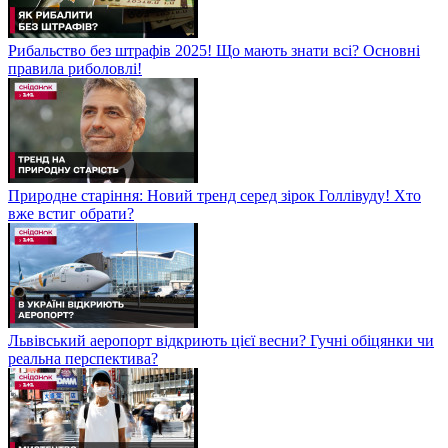
Рибальство без штрафів 2025! Що мають знати всі? Основні
правила риболовлі!
Природне старіння: Новий тренд серед зірок Голлівуду! Хто
вже встиг обрати?
Львівський аеропорт відкриють цієї весни? Гучні обіцянки чи
реальна перспектива?