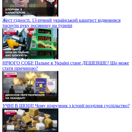
Жест гідності. 13-річний український каратист відмовився
тиснути руку росіянину на турнірі
НІЧОГО СОБІ! Пальне в Україні стане ДЕШЕВШЕ? Що може
стати причиною?
УЧНІ В ШОЦІ! Чому підручник з історії розділив суспільство?