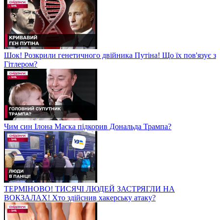
Шок! Розкрили генетичного двійника Путіна! Що їх пов'язує з
Гітлером?
Чим син Ілона Маска підкорив Дональда Трампа?
ТЕРМІНОВО! ТИСЯЧІ ЛЮДЕЙ ЗАСТРЯГЛИ НА
ВОКЗАЛАХ! Хто здійснив хакерську атаку?