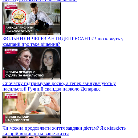
ЗВІЛЬНИЛИ ЧЕРЕЗ АНТИДЕПРЕСАНТИ! що кажуть у
компанії про таке рішення?
Спочатку підтримував росію, а тепер звинувачують у
насильстві! Гучний скандал навколо Депардьє
Чи можна продовжити життя завдяки дієтам? Як кількість
калорій впливає на ваше життя