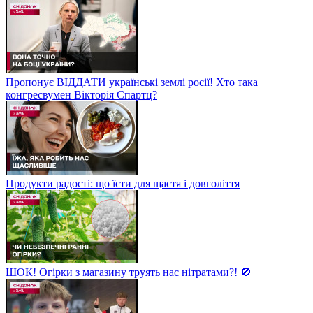
Пропонує ВІДДАТИ українські землі росії! Хто така
конгресвумен Вікторія Спартц?
Продукти радості: що їсти для щастя і довголіття
ШОК! Огірки з магазину труять нас нітратами?! 🚫