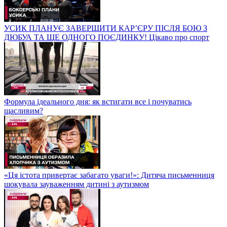
УСИК ПЛАНУЄ ЗАВЕРШИТИ КАР’ЄРУ ПІСЛЯ БОЮ З
ДЮБУА ТА ЩЕ ОДНОГО ПОЄДИНКУ! Цікаво про спорт
Формула ідеального дня: як встигати все і почуватись
щасливим?
«Ця істота привертає забагато уваги!»: Дитяча письменниця
шокувала зауваженням дитині з аутизмом