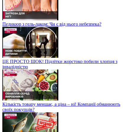
Педикюр з гель-лаком: Чи є від нього небезпека?
ЦЕ ПРОСТО ШОК! Підлітки жорстоко побили хлопця з
інвалідністю
Кількість товару меншає, а ціна – ні! Компанії обманюють
своїх покупців?