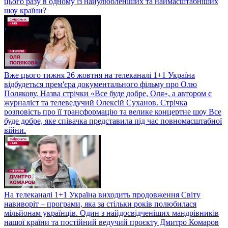
цього разу в одному із найулюбленіших та наймасштабніших
шоу країни?
Вже цього тижня 26 жовтня на телеканалі 1+1 Україна
відбудеться прем'єра документального фільму про Олю
Полякову. Назва стрічки «Все буде добре, Оля», а автором є
журналіст та телеведучий Олексій Суханов. Стрічка
розповість про її трансформацію та велике концертне шоу Все
буде добре, яке співачка представила під час повномасштабної
війни.
На телеканалі 1+1 Україна виходить продовження Світу
навиворіт – програми, яка за стільки років полюбилася
мільйонам українців. Один з найдосвідченіших мандрівників
нашої країни та постійний ведучий проєкту Дмитро Комаров