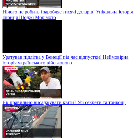
Нічого не робить і заробляє тисячі доларів! Унікальна історія
японця Шоджі Морімото
Урятував підлітка у Венеції під час відпустки! Неймовірна
історія українського військового
Як правильно висаджувати квіти? Усі секрети та тонкощі