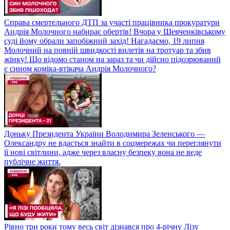
Справа смертельного ДТП за участі працівника прокуратури
Андрія Молочного набирає обертів! Вчора у Шевченківському
суді йому обрали запобіжний захід! Нагадаємо, 19 липня
Молочний на повній швидкості вилетів на тротуар та збив
жінку! Що відомо станом на зараз та чи дійсно підозрюваний
є сином коміка-втікача Андрія Молочного?
Доньку Президента України Володимира Зеленського —
Олександру не вдасться знайти в соцмережах чи переглянути
її нові світлини, адже через власну безпеку вона не веде
публічне життя.
Рівно три роки тому весь світ дізнався про 4-річну Лізу