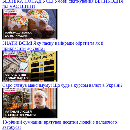
БЕЗПЕКА ПОНАД УСЕ! Умови святкування ВЕЛИКОДНЯ
під ЧАС ВІЙНИ
ЗНАТИ ВСІМ! Яку паску найкраще обрати та як її
прикрасити до свята?
Євро сягнув максимуму! Що буде з курсом валют в Україні?
13-річний сумчанин врятував десятки людей з палаючого
автобуса!