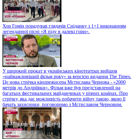
Хор Гомін порадував глядачів Сніданку з 1+1 виконанням
легендарної пісні «Я піду в далекі гори».
У широкий прокат в українських кінотеатрах вийшов
«найважливіший фільм року» за версією видання The Times.
Це нова стрічка кінорежисера Мстислава Чернова - «2000
метрів до Андріївки». Фільм вже був представлений на
багатьох фестивальних майданчиках у різних країнах. Про
стрічку, яка дає можливість побачити війну такою, якою її
бачать захисники, поговоримо з Мстиславом Черновим.