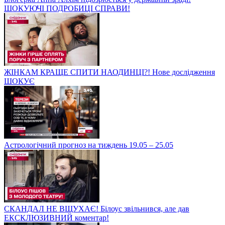
ШОКУЮЧІ ПОДРОБИЦІ СПРАВИ!
ЖІНКАМ КРАЩЕ СПИТИ НАОДИНЦІ?! Нове дослідження
ШОКУЄ
Астрологічний прогноз на тиждень 19.05 – 25.05
СКАНДАЛ НЕ ВЩУХАЄ! Білоус звільнився, але дав
ЕКСКЛЮЗИВНИЙ коментар!