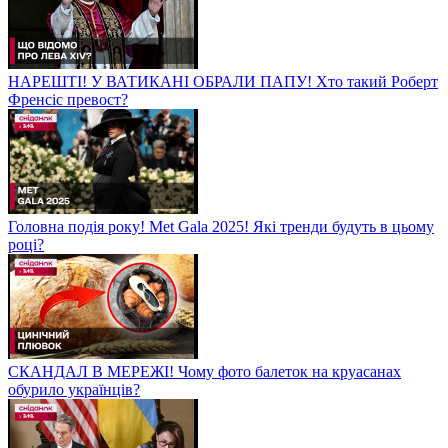
НАРЕШТІ! У ВАТИКАНІ ОБРАЛИ ПАПУ! Хто такий Роберт
Френсіс превост?
Головна подія року! Met Gala 2025! Які тренди будуть в цьому
році?
СКАНДАЛ В МЕРЕЖІ! Чому фото балеток на круасанах
обурило українців?