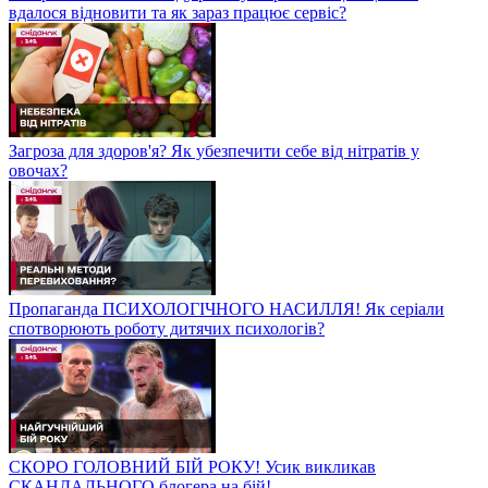
вдалося відновити та як зараз працює сервіс?
Загроза для здоров'я? Як убезпечити себе від нітратів у
овочах?
Пропаганда ПСИХОЛОГІЧНОГО НАСИЛЛЯ! Як серіали
спотворюють роботу дитячих психологів?
СКОРО ГОЛОВНИЙ БІЙ РОКУ! Усик викликав
СКАНДАЛЬНОГО блогера на бій!