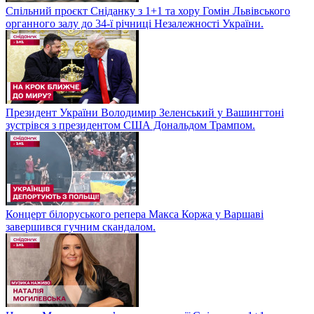
Спільний проєкт Сніданку з 1+1 та хору Гомін Львівського
органного залу до 34-ї річниці Незалежності України.
Президент України Володимир Зеленський у Вашингтоні
зустрівся з президентом США Дональдом Трампом.
Концерт білоруського репера Макса Коржа у Варшаві
завершився гучним скандалом.