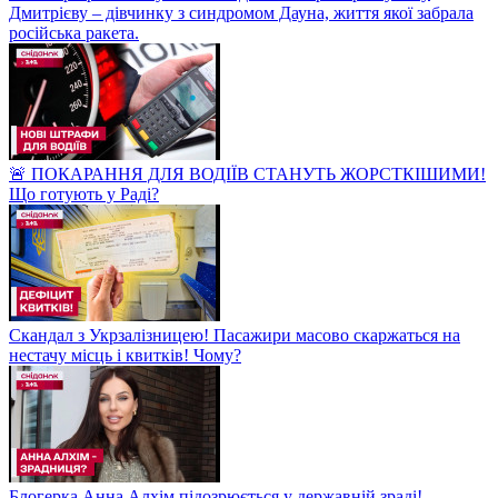
Дмитрієву – дівчинку з синдромом Дауна, життя якої забрала
російська ракета.
🚨 ПОКАРАННЯ ДЛЯ ВОДІЇВ СТАНУТЬ ЖОРСТКІШИМИ!
Що готують у Раді?
Скандал з Укрзалізницею! Пасажири масово скаржаться на
нестачу місць і квитків! Чому?
Блогерка Анна Алхім підозрюється у державній зраді!