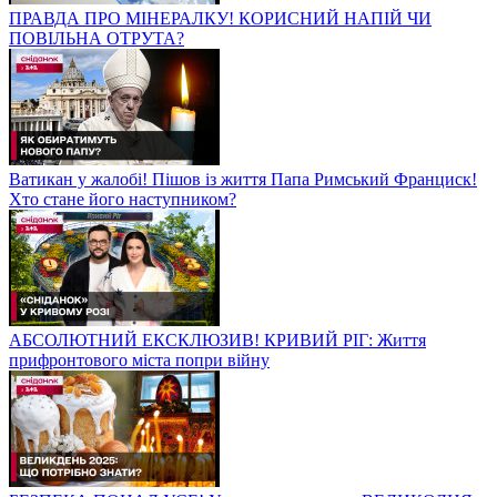
ПРАВДА ПРО МІНЕРАЛКУ! КОРИСНИЙ НАПІЙ ЧИ
ПОВІЛЬНА ОТРУТА?
Ватикан у жалобі! Пішов із життя Папа Римський Франциск!
Хто стане його наступником?
АБСОЛЮТНИЙ ЕКСКЛЮЗИВ! КРИВИЙ РІГ: Життя
прифронтового міста попри війну