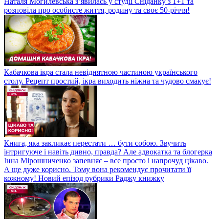
Наталя Могилевська з’явилась у студії Сніданку з 1+1 та
розповіла про особисте життя, родину та своє 50-річчя!
Кабачкова ікра стала невіднятною частиною українського
столу. Рецепт простий, ікра виходить ніжна та чудово смакує!
Книга, яка закликає перестати … бути собою. Звучить
інтригуюче і навіть дивно, правда? Але адвокатка та блогерка
Інна Мірошниченко запевняє – все просто і напрочуд цікаво.
А ще дуже корисно. Тому вона рекомендує прочитати її
кожному! Новий епізод рубрики Раджу книжку