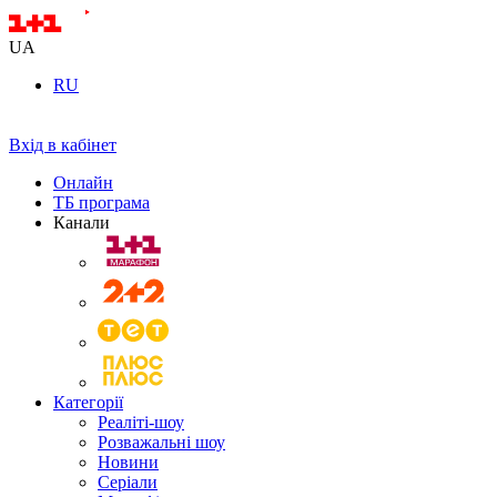
UA
RU
Вхід в кабінет
Онлайн
ТБ програма
Канали
Категорії
Реаліті-шоу
Розважальні шоу
Новини
Серіали