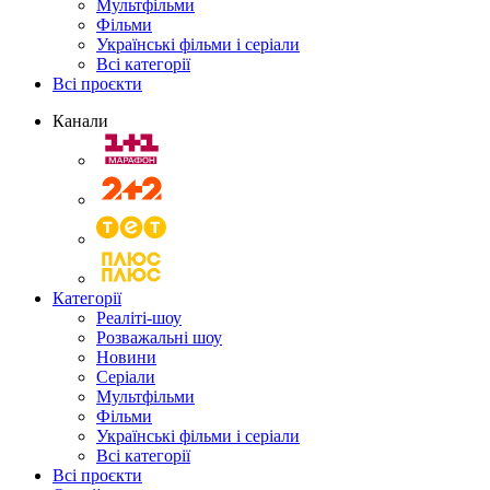
Мультфільми
Фільми
Українські фільми і серіали
Всі категорії
Всі проєкти
Канали
Категорії
Реаліті-шоу
Розважальні шоу
Новини
Серіали
Мультфільми
Фільми
Українські фільми і серіали
Всі категорії
Всі проєкти