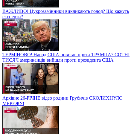
ВАЖЛИВО! Цукрозамінники викликають голод? Що кажуть
експерти?
ТЕРМІНОВО! Народ США повстав проти ТРАМПА? СОТНІ
ТИСЯЧ американців вийшли проти президента США
Архівне 26-РІЧНЕ відео родини Грубичів СКОЛИХНУЛО
МЕРЕЖУ!