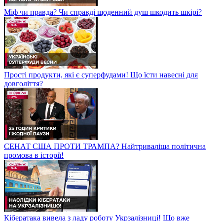
Міф чи правда? Чи справді щоденний душ шкодить шкірі?
Прості продукти, які є суперфудами! Що їсти навесні для
довголіття?
СЕНАТ США ПРОТИ ТРАМПА? Найтриваліша політична
промова в історії!
Кібератака вивела з ладу роботу Укрзалізниці! Що вже