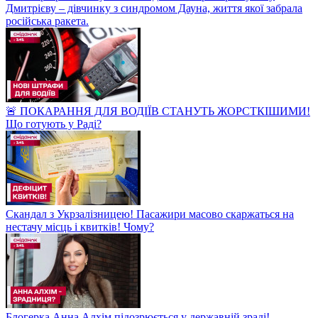
Дмитрієву – дівчинку з синдромом Дауна, життя якої забрала
російська ракета.
🚨 ПОКАРАННЯ ДЛЯ ВОДІЇВ СТАНУТЬ ЖОРСТКІШИМИ!
Що готують у Раді?
Скандал з Укрзалізницею! Пасажири масово скаржаться на
нестачу місць і квитків! Чому?
Блогерка Анна Алхім підозрюється у державній зраді!