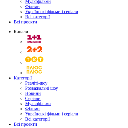
Мультфільми
Фільми
Українські фільми і серіали
Всі категорії
Всі проєкти
Канали
Категорії
Реаліті-шоу
Розважальні шоу
Новини
Серіали
Мультфільми
Фільми
Українські фільми і серіали
Всі категорії
Всі проєкти