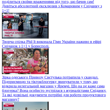
поділиться своїми враженнями від того, що бачив сам!
Дивіться абсолютний ексклюзив з Комаровим у Сніданку з
1+1!
Творча спілка Phil It виконала Гімн України наживо в ефірі
Сніданок з 1+1 у Борисполі.
Зірка одеського Привозу Свєтулька потрапила у скандал.
Підприємицю та тіктокблогерку звинуватили у тому, що
відкрила нелегальний магазин у Яремчі. Що на це каже сама
блогерка? Вона особисто зустрілася з журналістами Сніданку.
Та які дозвільні документи потрібні для роботи продуктового
магазину?