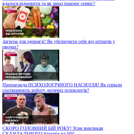
вдалося відновити та як зараз працює сервіс?
Загроза для здоров'я? Як убезпечити себе від нітратів у
овочах?
Пропаганда ПСИХОЛОГІЧНОГО НАСИЛЛЯ! Як серіали
спотворюють роботу дитячих психологів?
СКОРО ГОЛОВНИЙ БІЙ РОКУ! Усик викликав
СКАНДАЛЬНОГО блогера на бій!