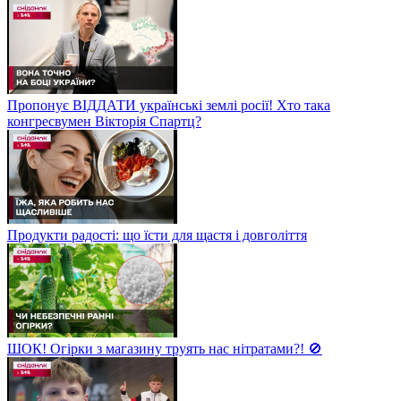
Пропонує ВІДДАТИ українські землі росії! Хто така
конгресвумен Вікторія Спартц?
Продукти радості: що їсти для щастя і довголіття
ШОК! Огірки з магазину труять нас нітратами?! 🚫