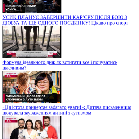
УСИК ПЛАНУЄ ЗАВЕРШИТИ КАР’ЄРУ ПІСЛЯ БОЮ З
ДЮБУА ТА ЩЕ ОДНОГО ПОЄДИНКУ! Цікаво про спорт
Формула ідеального дня: як встигати все і почуватись
щасливим?
«Ця істота привертає забагато уваги!»: Дитяча письменниця
шокувала зауваженням дитині з аутизмом