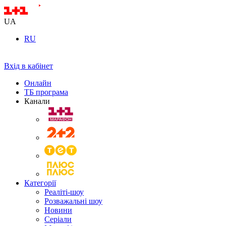
UA
RU
Вхід в кабінет
Онлайн
ТБ програма
Канали
Категорії
Реаліті-шоу
Розважальні шоу
Новини
Серіали