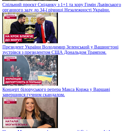
Спільний проєкт Сніданку з 1+1 та хору Гомін Львівського
органного залу до 34-ї річниці Незалежності України.
Президент України Володимир Зеленський у Вашингтоні
зустрівся з президентом США Дональдом Трампом.
Концерт білоруського репера Макса Коржа у Варшаві
завершився гучним скандалом.