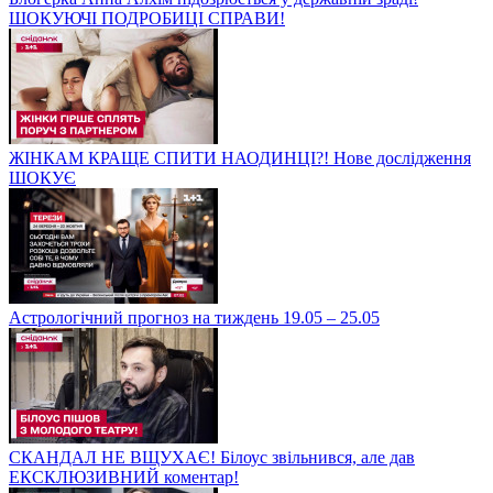
ШОКУЮЧІ ПОДРОБИЦІ СПРАВИ!
ЖІНКАМ КРАЩЕ СПИТИ НАОДИНЦІ?! Нове дослідження
ШОКУЄ
Астрологічний прогноз на тиждень 19.05 – 25.05
СКАНДАЛ НЕ ВЩУХАЄ! Білоус звільнився, але дав
ЕКСКЛЮЗИВНИЙ коментар!