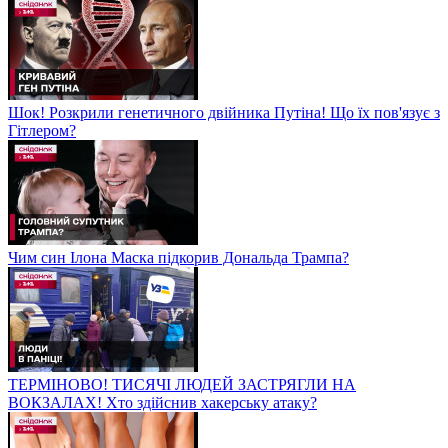
Шок! Розкрили генетичного двійника Путіна! Що їх пов'язує з
Гітлером?
Чим син Ілона Маска підкорив Дональда Трампа?
ТЕРМІНОВО! ТИСЯЧІ ЛЮДЕЙ ЗАСТРЯГЛИ НА
ВОКЗАЛАХ! Хто здійснив хакерську атаку?