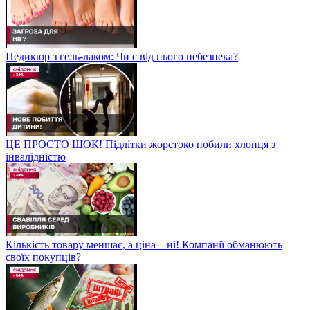
Педикюр з гель-лаком: Чи є від нього небезпека?
ЦЕ ПРОСТО ШОК! Підлітки жорстоко побили хлопця з
інвалідністю
Кількість товару меншає, а ціна – ні! Компанії обманюють
своїх покупців?