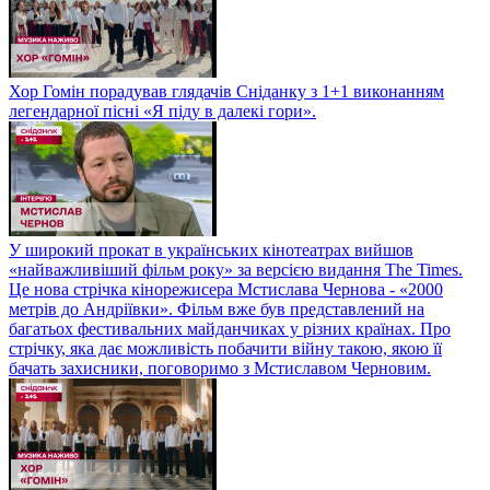
Хор Гомін порадував глядачів Сніданку з 1+1 виконанням
легендарної пісні «Я піду в далекі гори».
У широкий прокат в українських кінотеатрах вийшов
«найважливіший фільм року» за версією видання The Times.
Це нова стрічка кінорежисера Мстислава Чернова - «2000
метрів до Андріївки». Фільм вже був представлений на
багатьох фестивальних майданчиках у різних країнах. Про
стрічку, яка дає можливість побачити війну такою, якою її
бачать захисники, поговоримо з Мстиславом Черновим.