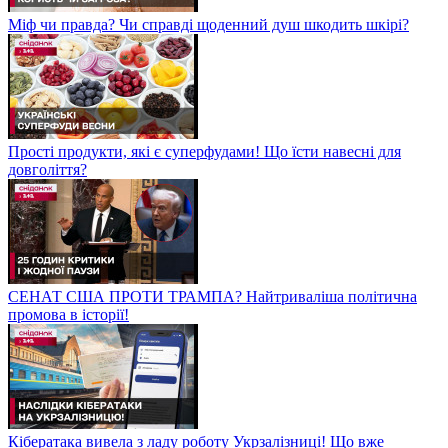
Міф чи правда? Чи справді щоденний душ шкодить шкірі?
Прості продукти, які є суперфудами! Що їсти навесні для
довголіття?
СЕНАТ США ПРОТИ ТРАМПА? Найтриваліша політична
промова в історії!
Кібератака вивела з ладу роботу Укрзалізниці! Що вже