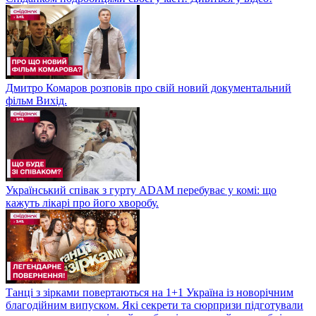
Дмитро Комаров розповів про свій новий документальний
фільм Вихід.
Український співак з гурту ADAM перебуває у комі: що
кажуть лікарі про його хворобу.
Танці з зірками повертаються на 1+1 Україна із новорічним
благодійним випуском. Які секрети та сюрпризи підготували