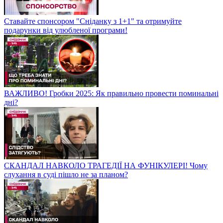
Ставайте спонсором "Сніданку з 1+1" та отримуйте
подарунки від улюбленої програми!
ВАЖЛИВО! Гробки 2025: Як правильно провести поминальні
дні?
СКАНДАЛ НАВКОЛО ТРАГЕДІЇ НА ФУНІКУЛЕРІ! Чому
слухання в суді пішло не за планом?