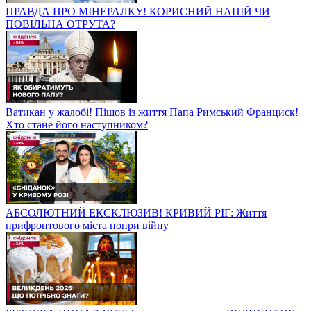
ПРАВДА ПРО МІНЕРАЛКУ! КОРИСНИЙ НАПІЙ ЧИ
ПОВІЛЬНА ОТРУТА?
Ватикан у жалобі! Пішов із життя Папа Римський Франциск!
Хто стане його наступником?
АБСОЛЮТНИЙ ЕКСКЛЮЗИВ! КРИВИЙ РІГ: Життя
прифронтового міста попри війну