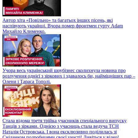
Автор хіта «Повільно» та багатьох інших пісень, які
наспівують українці. Вчора помер фронтмен гурту Adam
Михайло Клименко.
Учора весь український шоубізнес сколихнула новина про
розлучення однієї з зіркових і здавалось би, найміцніших пар –
Олени і Тараса Тополі.
Стала відома третя трійка учасників спеціального випуску
Танців з зірками. Однією з учасниць стала ведуча ТСН
Наталія Островська. І вона ексклюзивно поділилась зі
Сніданком подробицями своєї участі! Дивіться у відео!