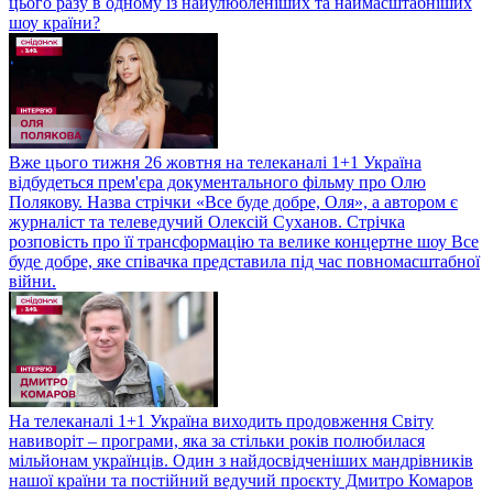
цього разу в одному із найулюбленіших та наймасштабніших
шоу країни?
Вже цього тижня 26 жовтня на телеканалі 1+1 Україна
відбудеться прем'єра документального фільму про Олю
Полякову. Назва стрічки «Все буде добре, Оля», а автором є
журналіст та телеведучий Олексій Суханов. Стрічка
розповість про її трансформацію та велике концертне шоу Все
буде добре, яке співачка представила під час повномасштабної
війни.
На телеканалі 1+1 Україна виходить продовження Світу
навиворіт – програми, яка за стільки років полюбилася
мільйонам українців. Один з найдосвідченіших мандрівників
нашої країни та постійний ведучий проєкту Дмитро Комаров