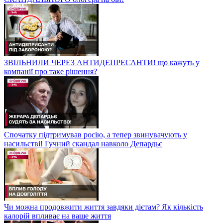
ЗВІЛЬНИЛИ ЧЕРЕЗ АНТИДЕПРЕСАНТИ! що кажуть у
компанії про таке рішення?
Спочатку підтримував росію, а тепер звинувачують у
насильстві! Гучний скандал навколо Депардьє
Чи можна продовжити життя завдяки дієтам? Як кількість
калорій впливає на ваше життя