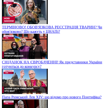
ТЕРМІНОВО! ОБОВ'ЯЗКОВА РЕЄСТРАЦІЯ ТВАРИН? Чи
обов'язково? Що кажуть у ЦНАПі?
СНІДАНОК НА ЄВРОБАЧЕННІ! Як представники України
готуються до конкурсу?
Папа Римський Лев XIV: що відомо про нового Понтифіка?