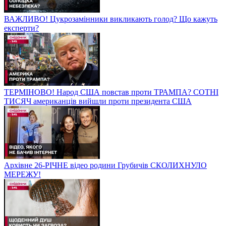
ВАЖЛИВО! Цукрозамінники викликають голод? Що кажуть
експерти?
ТЕРМІНОВО! Народ США повстав проти ТРАМПА? СОТНІ
ТИСЯЧ американців вийшли проти президента США
Архівне 26-РІЧНЕ відео родини Грубичів СКОЛИХНУЛО
МЕРЕЖУ!