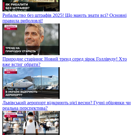
Рибальство без штрафів 2025! Що мають знати всі? Основні
правила риболовлі!
Природне старіння: Новий тренд серед зірок Голлівуду! Хто
вже встиг обрати?
Львівський аеропорт відкриють цієї весни? Гучні обіцянки чи
реальна перспектива?