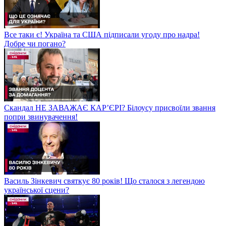
Все таки є! Україна та США підписали угоду про надра!
Добре чи погано?
Скандал НЕ ЗАВАЖАЄ КАР’ЄРІ? Білоусу присвоїли звання
попри звинувачення!
Василь Зінкевич святкує 80 років! Що сталося з легендою
української сцени?