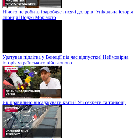
Нічого не робить і заробляє тисячі доларів! Унікальна історія
японця Шоджі Морімото
Урятував підлітка у Венеції під час відпустки! Неймовірна
історія українського військового
Як правильно висаджувати квіти? Усі секрети та тонкощі