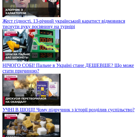
Жест гідності. 13-річний український каратист відмовився
тиснути руку росіянину на турнірі
НІЧОГО СОБІ! Пальне в Україні стане ДЕШЕВШЕ? Що може
стати причиною?
УЧНІ В ШОЦІ! Чому підручник з історії розділив суспільство?