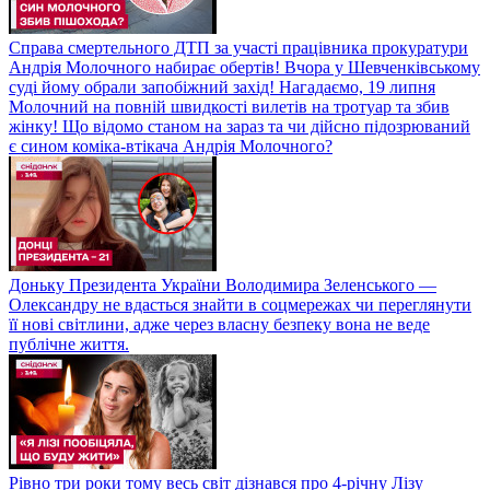
Справа смертельного ДТП за участі працівника прокуратури
Андрія Молочного набирає обертів! Вчора у Шевченківському
суді йому обрали запобіжний захід! Нагадаємо, 19 липня
Молочний на повній швидкості вилетів на тротуар та збив
жінку! Що відомо станом на зараз та чи дійсно підозрюваний
є сином коміка-втікача Андрія Молочного?
Доньку Президента України Володимира Зеленського —
Олександру не вдасться знайти в соцмережах чи переглянути
її нові світлини, адже через власну безпеку вона не веде
публічне життя.
Рівно три роки тому весь світ дізнався про 4-річну Лізу