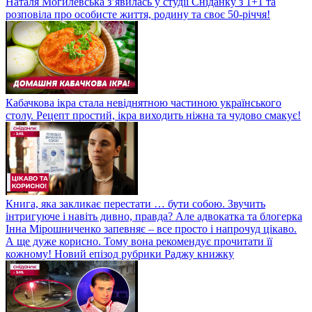
Наталя Могилевська з’явилась у студії Сніданку з 1+1 та
розповіла про особисте життя, родину та своє 50-річчя!
Кабачкова ікра стала невіднятною частиною українського
столу. Рецепт простий, ікра виходить ніжна та чудово смакує!
Книга, яка закликає перестати … бути собою. Звучить
інтригуюче і навіть дивно, правда? Але адвокатка та блогерка
Інна Мірошниченко запевняє – все просто і напрочуд цікаво.
А ще дуже корисно. Тому вона рекомендує прочитати її
кожному! Новий епізод рубрики Раджу книжку