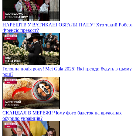
НАРЕШТІ! У ВАТИКАНІ ОБРАЛИ ПАПУ! Хто такий Роберт
Френсіс превост?
Головна подія року! Met Gala 2025! Які тренди будуть в цьому
році?
СКАНДАЛ В МЕРЕЖІ! Чому фото балеток на круасанах
обурило українців?