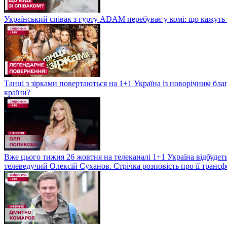
Український співак з гурту ADAM перебуває у комі: що кажуть л
Танці з зірками повертаються на 1+1 Україна із новорічним бл
країни?
Вже цього тижня 26 жовтня на телеканалі 1+1 Україна відбудеть
телеведучий Олексій Суханов. Стрічка розповість про її трансф