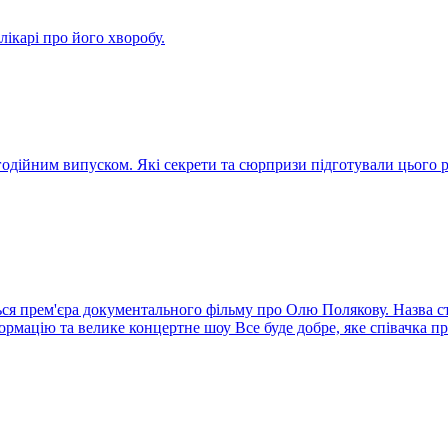
ікарі про його хворобу.
агодійним випуском. Які секрети та сюрпризи підготували цього
ся прем'єра документального фільму про Олю Полякову. Назва стр
ормацію та велике концертне шоу Все буде добре, яке співачка п