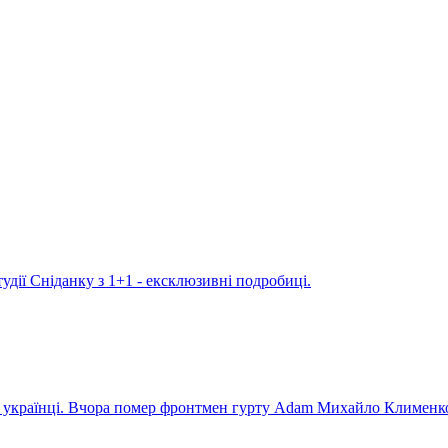
удії Сніданку з 1+1 - ексклюзивні подробиці.
ють українці. Вчора помер фронтмен гурту Adam Михайло Клименк