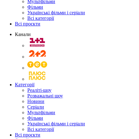
Мультфільми
Фільми
Українські фільми і серіали
Всі категорії
Всі проєкти
Канали
Категорії
Реаліті-шоу
Розважальні шоу
Новини
Серіали
Мультфільми
Фільми
Українські фільми і серіали
Всі категорії
Всі проєкти