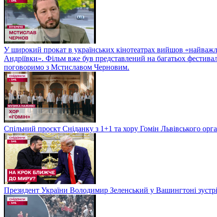
У широкий прокат в українських кінотеатрах вийшов «найважли
Андріївки». Фільм вже був представлений на багатьох фестиваль
поговоримо з Мстиславом Черновим.
Спільний проєкт Сніданку з 1+1 та хору Гомін Львівського орга
Президент України Володимир Зеленський у Вашингтоні зуст