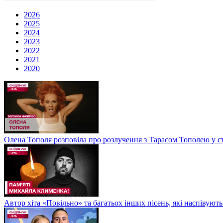
2026
2025
2024
2023
2022
2021
2020
Олена Тополя розповіла про розлучення з Тарасом Тополею у ст
Автор хіта «Повільно» та багатьох інших пісень, які наспіву