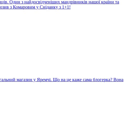
нців. Один з найдосвідченіших мандрівників нашої країни та
юзив з Комаровим у Сніданку з 1+1!
гальний магазин у Яремчі. Що на це каже сама блогерка? Вона