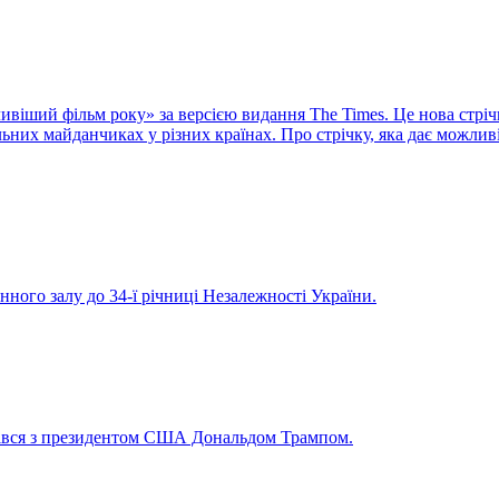
віший фільм року» за версією видання The Times. Це нова стріч
них майданчиках у різних країнах. Про стрічку, яка дає можливі
нного залу до 34-ї річниці Незалежності України.
рівся з президентом США Дональдом Трампом.