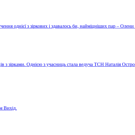
ення однієї з зіркових і здавалось би, найміцніших пар – Олени 
ів з зірками. Однією з учасниць стала ведуча ТСН Наталія Остро
м Вихід.