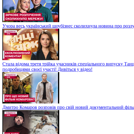
Учора весь український шоубізнес сколихнула новина про розлуч
Стала відома третя трійка учасників спеціального випуску Танц
подробицями своєї участі! Дивіться у відео!
Дмитро Комаров розповів про свій новий документальний філь