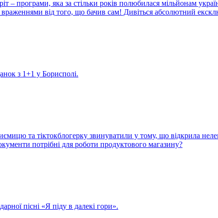
іт – програми, яка за стільки років полюбилася мільйонам украї
враженнями від того, що бачив сам! Дивіться абсолютний екскл
данок з 1+1 у Борисполі.
иємицю та тіктокблогерку звинуватили у тому, що відкрила неле
 документи потрібні для роботи продуктового магазину?
арної пісні «Я піду в далекі гори».