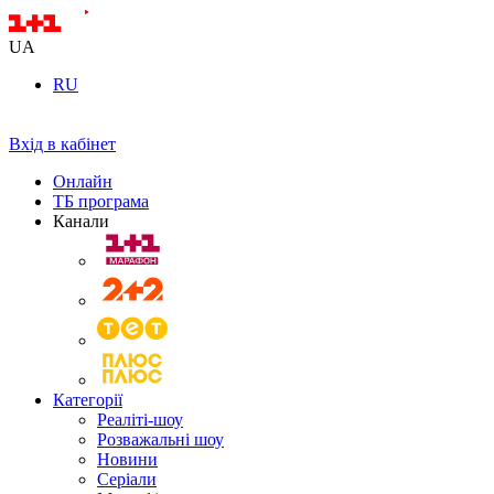
UA
RU
Вхід в кабінет
Онлайн
ТБ програма
Канали
Категорії
Реаліті-шоу
Розважальні шоу
Новини
Серіали