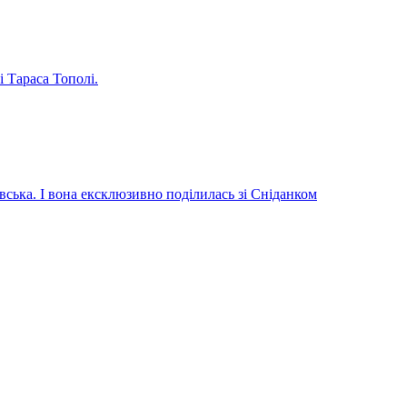
і Тараса Тополі.
вська. І вона ексклюзивно поділилась зі Сніданком