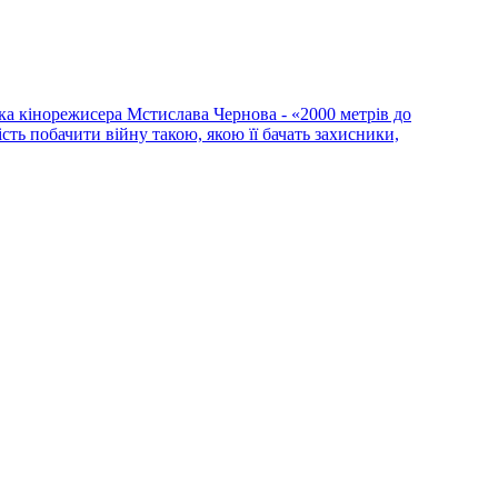
ка кінорежисера Мстислава Чернова - «2000 метрів до
сть побачити війну такою, якою її бачать захисники,