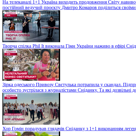
На телеканалі 1+1 Україна виходить продовження Світу навивор
постійний ведучий проєкту Дмитро Комаров поділиться своїми 
Творча спілка Phil It виконала Гімн України наживо в ефірі Сні
Зірка одеського Привозу Свєтулька потрапила у скандал. Підпр
особисто зустрілася з журналістами Сніданку. Та які дозвільні
Хор Гомін порадував глядачів Сніданку з 1+1 виконанням легенд