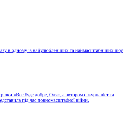
 разу в одному із найулюбленіших та наймасштабніших шоу
ічки «Все буде добре, Оля», а автором є журналіст та
редставила під час повномасштабної війни.