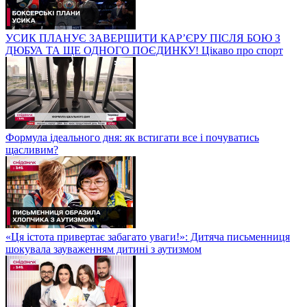
УСИК ПЛАНУЄ ЗАВЕРШИТИ КАР’ЄРУ ПІСЛЯ БОЮ З
ДЮБУА ТА ЩЕ ОДНОГО ПОЄДИНКУ! Цікаво про спорт
Формула ідеального дня: як встигати все і почуватись
щасливим?
«Ця істота привертає забагато уваги!»: Дитяча письменниця
шокувала зауваженням дитині з аутизмом