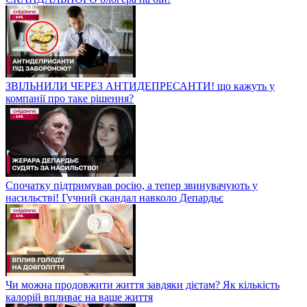
ЗВІЛЬНИЛИ ЧЕРЕЗ АНТИДЕПРЕСАНТИ! що кажуть у
компанії про таке рішення?
Спочатку підтримував росію, а тепер звинувачують у
насильстві! Гучний скандал навколо Депардьє
Чи можна продовжити життя завдяки дієтам? Як кількість
калорій впливає на ваше життя