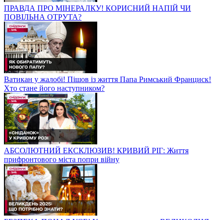
ПРАВДА ПРО МІНЕРАЛКУ! КОРИСНИЙ НАПІЙ ЧИ
ПОВІЛЬНА ОТРУТА?
Ватикан у жалобі! Пішов із життя Папа Римський Франциск!
Хто стане його наступником?
АБСОЛЮТНИЙ ЕКСКЛЮЗИВ! КРИВИЙ РІГ: Життя
прифронтового міста попри війну