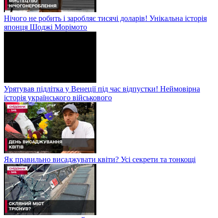
Нічого не робить і заробляє тисячі доларів! Унікальна історія
японця Шоджі Морімото
Урятував підлітка у Венеції під час відпустки! Неймовірна
історія українського військового
Як правильно висаджувати квіти? Усі секрети та тонкощі