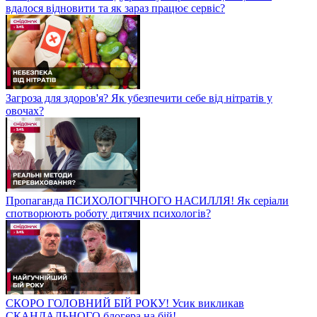
вдалося відновити та як зараз працює сервіс?
Загроза для здоров'я? Як убезпечити себе від нітратів у
овочах?
Пропаганда ПСИХОЛОГІЧНОГО НАСИЛЛЯ! Як серіали
спотворюють роботу дитячих психологів?
СКОРО ГОЛОВНИЙ БІЙ РОКУ! Усик викликав
СКАНДАЛЬНОГО блогера на бій!