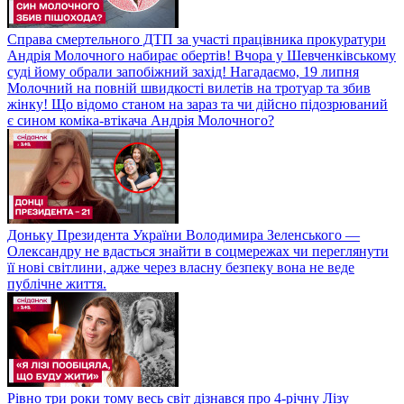
Справа смертельного ДТП за участі працівника прокуратури
Андрія Молочного набирає обертів! Вчора у Шевченківському
суді йому обрали запобіжний захід! Нагадаємо, 19 липня
Молочний на повній швидкості вилетів на тротуар та збив
жінку! Що відомо станом на зараз та чи дійсно підозрюваний
є сином коміка-втікача Андрія Молочного?
Доньку Президента України Володимира Зеленського —
Олександру не вдасться знайти в соцмережах чи переглянути
її нові світлини, адже через власну безпеку вона не веде
публічне життя.
Рівно три роки тому весь світ дізнався про 4-річну Лізу