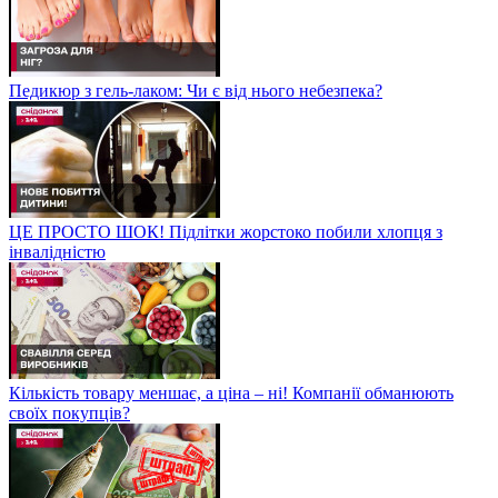
Педикюр з гель-лаком: Чи є від нього небезпека?
ЦЕ ПРОСТО ШОК! Підлітки жорстоко побили хлопця з
інвалідністю
Кількість товару меншає, а ціна – ні! Компанії обманюють
своїх покупців?