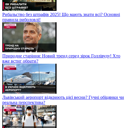
Рибальство без штрафів 2025! Що мають знати всі? Основні
правила риболовлі!
Природне старіння: Новий тренд серед зірок Голлівуду! Хто
вже встиг обрати?
Львівський аеропорт відкриють цієї весни? Гучні обіцянки чи
реальна перспектива?