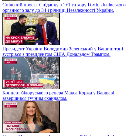
Спільний проєкт Сніданку з 1+1 та хору Гомін Львівського
органного залу до 34-ї річниці Незалежності України.
Президент України Володимир Зеленський у Вашингтоні
зустрівся з президентом США Дональдом Трампом.
Концерт білоруського репера Макса Коржа у Варшаві
завершився гучним скандалом.