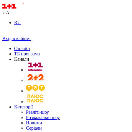
UA
RU
Вхід в кабінет
Онлайн
ТБ програма
Канали
Категорії
Реаліті-шоу
Розважальні шоу
Новини
Серіали