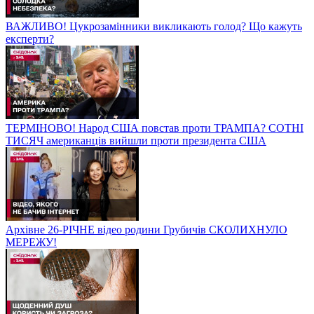
ВАЖЛИВО! Цукрозамінники викликають голод? Що кажуть
експерти?
ТЕРМІНОВО! Народ США повстав проти ТРАМПА? СОТНІ
ТИСЯЧ американців вийшли проти президента США
Архівне 26-РІЧНЕ відео родини Грубичів СКОЛИХНУЛО
МЕРЕЖУ!