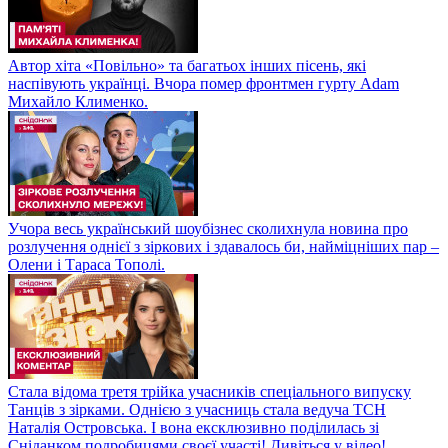
Автор хіта «Повільно» та багатьох інших пісень, які
наспівують українці. Вчора помер фронтмен гурту Adam
Михайло Клименко.
Учора весь український шоубізнес сколихнула новина про
розлучення однієї з зіркових і здавалось би, найміцніших пар –
Олени і Тараса Тополі.
Стала відома третя трійка учасників спеціального випуску
Танців з зірками. Однією з учасниць стала ведуча ТСН
Наталія Островська. І вона ексклюзивно поділилась зі
Сніданком подробицями своєї участі! Дивіться у відео!