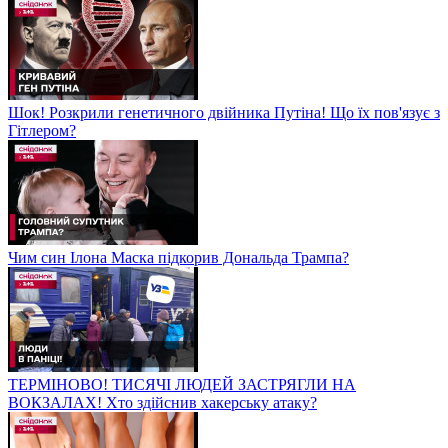
Шок! Розкрили генетичного двійника Путіна! Що їх пов'язує з
Гітлером?
Чим син Ілона Маска підкорив Дональда Трампа?
ТЕРМІНОВО! ТИСЯЧІ ЛЮДЕЙ ЗАСТРЯГЛИ НА
ВОКЗАЛАХ! Хто здійснив хакерську атаку?