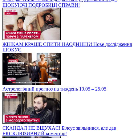
ШОКУЮЧІ ПОДРОБИЦІ СПРАВИ!
ЖІНКАМ КРАЩЕ СПИТИ НАОДИНЦІ?! Нове дослідження
ШОКУЄ
Астрологічний прогноз на тиждень 19.05 – 25.05
СКАНДАЛ НЕ ВЩУХАЄ! Білоус звільнився, але дав
ЕКСКЛЮЗИВНИЙ коментар!