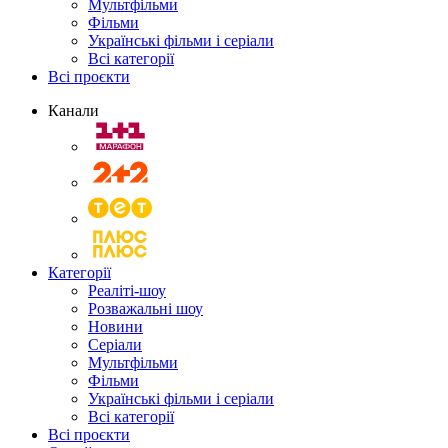
Мультфільми
Фільми
Українські фільми і серіали
Всі категорії
Всі проєкти
Канали
Категорії
Реаліті-шоу
Розважальні шоу
Новини
Серіали
Мультфільми
Фільми
Українські фільми і серіали
Всі категорії
Всі проєкти