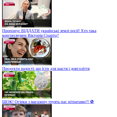
Пропонує ВІДДАТИ українські землі росії! Хто така
конгресвумен Вікторія Спартц?
Продукти радості: що їсти для щастя і довголіття
ШОК! Огірки з магазину труять нас нітратами?! 🚫