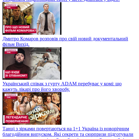
Дмитро Комаров розповів про свій новий документальний
фільм Вихід.
Український співак з гурту ADAM перебуває у комі: що
кажуть лікарі про його хворобу.
Танці з зірками повертаються на 1+1 Україна із новорічним
благодійним випуском. Які секрети та сюрпризи підготували