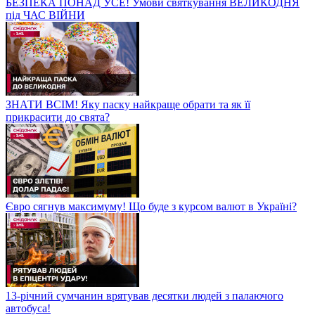
БЕЗПЕКА ПОНАД УСЕ! Умови святкування ВЕЛИКОДНЯ
під ЧАС ВІЙНИ
ЗНАТИ ВСІМ! Яку паску найкраще обрати та як її
прикрасити до свята?
Євро сягнув максимуму! Що буде з курсом валют в Україні?
13-річний сумчанин врятував десятки людей з палаючого
автобуса!