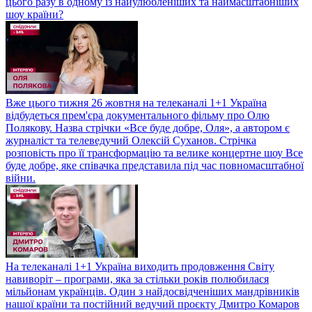
цього разу в одному із найулюбленіших та наймасштабніших
шоу країни?
Вже цього тижня 26 жовтня на телеканалі 1+1 Україна
відбудеться прем'єра документального фільму про Олю
Полякову. Назва стрічки «Все буде добре, Оля», а автором є
журналіст та телеведучий Олексій Суханов. Стрічка
розповість про її трансформацію та велике концертне шоу Все
буде добре, яке співачка представила під час повномасштабної
війни.
На телеканалі 1+1 Україна виходить продовження Світу
навиворіт – програми, яка за стільки років полюбилася
мільйонам українців. Один з найдосвідченіших мандрівників
нашої країни та постійний ведучий проєкту Дмитро Комаров