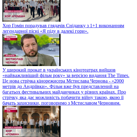
Хор Гомін порадував глядачів Сніданку з 1+1 виконанням
легендарної пісні «Я піду в далекі гори».
У широкий прокат в українських кінотеатрах вийшов
«найважливіший фільм року» за версією видання The Times.
Це нова стрічка кінорежисера Мстислава Чернова - «2000
метрів до Андріївки». Фільм вже був представлений на
багатьох фестивальних майданчиках у різних країнах. Про
стрічку, яка дає можливість побачити війну такою, якою її
бачать захисники, поговоримо з Мстиславом Черновим.