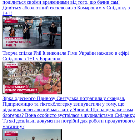
поділиться своїми враженнями від того, що бачив сам!
Дивіться абсолютний ексклюзив з Комаровим у Сніданку з
1+1!
Творча спілка Phil It виконала Гімн України наживо в ефірі
Сніданок з 1+1 у Борисполі.
Зірка одеського Привозу Свєтулька потрапила у скандал.
Підприємицю та тіктокблогерку звинуватили у тому, що
відкрила нелегальний магазин у Яремчі. Що на це каже сама
блогерка? Вона особисто зустрілася з журналістами Сніданку.
Та які дозвільні документи потрібні для роботи продуктового
магазину?