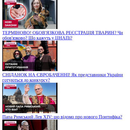
ТЕРМІНОВО! ОБОВ'ЯЗКОВА РЕЄСТРАЦІЯ ТВАРИН? Чи
обов'язково? Що кажуть у ЦНАПі?
СНІДАНОК НА ЄВРОБАЧЕННІ! Як представники України
готуються до конкурсу?
Папа Римський Лев XIV: що відомо про нового Понтифіка?