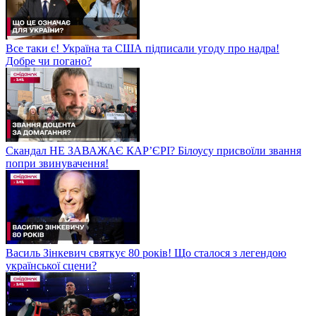
Все таки є! Україна та США підписали угоду про надра!
Добре чи погано?
Скандал НЕ ЗАВАЖАЄ КАР’ЄРІ? Білоусу присвоїли звання
попри звинувачення!
Василь Зінкевич святкує 80 років! Що сталося з легендою
української сцени?