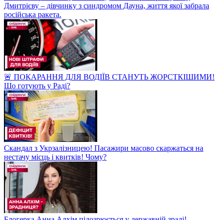
Дмитрієву – дівчинку з синдромом Дауна, життя якої забрала
російська ракета.
🚨 ПОКАРАННЯ ДЛЯ ВОДІЇВ СТАНУТЬ ЖОРСТКІШИМИ!
Що готують у Раді?
Скандал з Укрзалізницею! Пасажири масово скаржаться на
нестачу місць і квитків! Чому?
Блогерка Анна Алхім підозрюється у державній зраді!