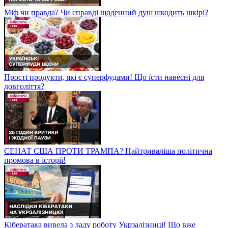
Міф чи правда? Чи справді щоденний душ шкодить шкірі?
Прості продукти, які є суперфудами! Що їсти навесні для
довголіття?
СЕНАТ США ПРОТИ ТРАМПА? Найтриваліша політична
промова в історії!
Кібератака вивела з ладу роботу Укрзалізниці! Що вже