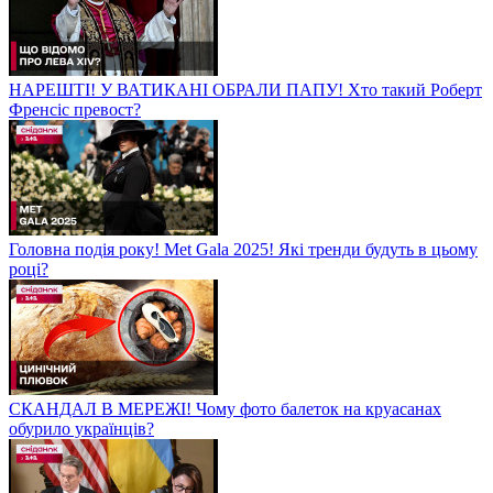
НАРЕШТІ! У ВАТИКАНІ ОБРАЛИ ПАПУ! Хто такий Роберт
Френсіс превост?
Головна подія року! Met Gala 2025! Які тренди будуть в цьому
році?
СКАНДАЛ В МЕРЕЖІ! Чому фото балеток на круасанах
обурило українців?