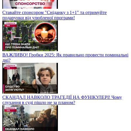
Ставайте спонсором "Сніданку з 1+1" та отримуйте
подарунки від улюбленої програми!
ВАЖЛИВО! Гробки 2025: Як правильно провести поминальні
дні?
СКАНДАЛ НАВКОЛО ТРАГЕДІЇ НА ФУНІКУЛЕРІ! Чому
слухання в суді пішло не за планом?