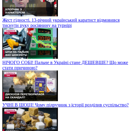
Жест гідності. 13-річний український каратист відмовився
тиснути руку росіянину на турнірі
НІЧОГО СОБІ! Пальне в Україні стане ДЕШЕВШЕ? Що може
стати причиною?
УЧНІ В ШОЦІ! Чому підручник з історії розділив суспільство?