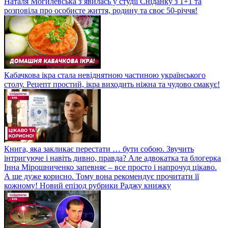
Наталя Могилевська з’явилась у студії Сніданку з 1+1 та
розповіла про особисте життя, родину та своє 50-річчя!
Кабачкова ікра стала невіднятною частиною українського
столу. Рецепт простий, ікра виходить ніжна та чудово смакує!
Книга, яка закликає перестати … бути собою. Звучить
інтригуюче і навіть дивно, правда? Але адвокатка та блогерка
Інна Мірошниченко запевняє – все просто і напрочуд цікаво.
А ще дуже корисно. Тому вона рекомендує прочитати її
кожному! Новий епізод рубрики Раджу книжку