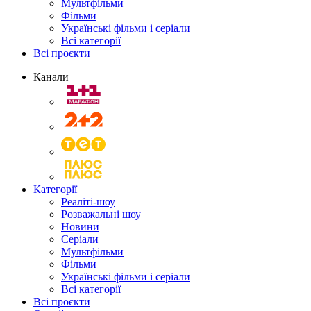
Мультфільми
Фільми
Українські фільми і серіали
Всі категорії
Всі проєкти
Канали
Категорії
Реаліті-шоу
Розважальні шоу
Новини
Серіали
Мультфільми
Фільми
Українські фільми і серіали
Всі категорії
Всі проєкти