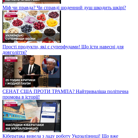
Міф чи правда? Чи справді щоденний душ шкодить шкірі?
Прості продукти, які є суперфудами! Що їсти навесні для
довголіття?
СЕНАТ США ПРОТИ ТРАМПА? Найтриваліша політична
промова в історії!
Кібератака вивела з ладу роботу Укрзалізниці! Що вже