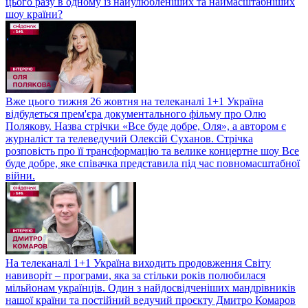
цього разу в одному із найулюбленіших та наймасштабніших
шоу країни?
Вже цього тижня 26 жовтня на телеканалі 1+1 Україна
відбудеться прем'єра документального фільму про Олю
Полякову. Назва стрічки «Все буде добре, Оля», а автором є
журналіст та телеведучий Олексій Суханов. Стрічка
розповість про її трансформацію та велике концертне шоу Все
буде добре, яке співачка представила під час повномасштабної
війни.
На телеканалі 1+1 Україна виходить продовження Світу
навиворіт – програми, яка за стільки років полюбилася
мільйонам українців. Один з найдосвідченіших мандрівників
нашої країни та постійний ведучий проєкту Дмитро Комаров