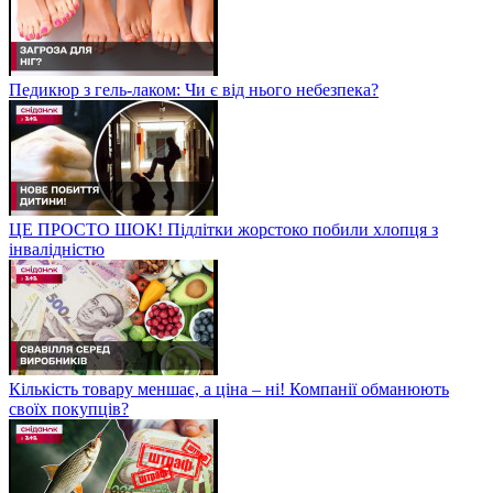
Педикюр з гель-лаком: Чи є від нього небезпека?
ЦЕ ПРОСТО ШОК! Підлітки жорстоко побили хлопця з
інвалідністю
Кількість товару меншає, а ціна – ні! Компанії обманюють
своїх покупців?