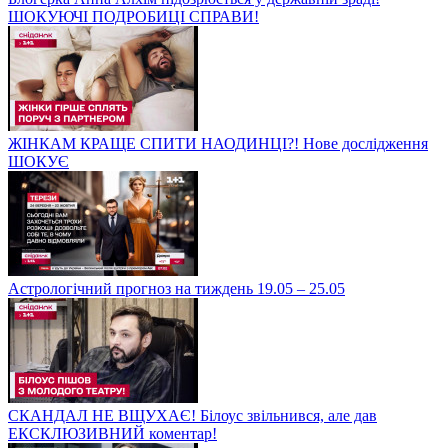
ШОКУЮЧІ ПОДРОБИЦІ СПРАВИ!
ЖІНКАМ КРАЩЕ СПИТИ НАОДИНЦІ?! Нове дослідження
ШОКУЄ
Астрологічний прогноз на тиждень 19.05 – 25.05
СКАНДАЛ НЕ ВЩУХАЄ! Білоус звільнився, але дав
ЕКСКЛЮЗИВНИЙ коментар!