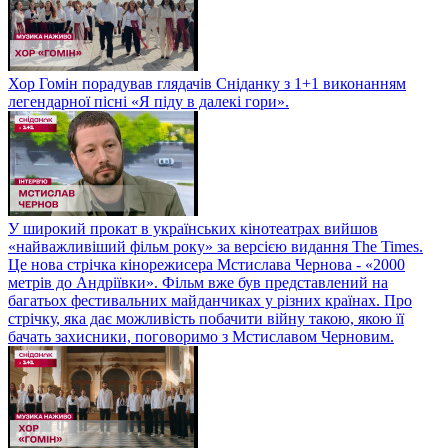
Хор Гомін порадував глядачів Сніданку з 1+1 виконанням
легендарної пісні «Я піду в далекі гори».
У широкий прокат в українських кінотеатрах вийшов
«найважливіший фільм року» за версією видання The Times.
Це нова стрічка кінорежисера Мстислава Чернова - «2000
метрів до Андріївки». Фільм вже був представлений на
багатьох фестивальних майданчиках у різних країнах. Про
стрічку, яка дає можливість побачити війну такою, якою її
бачать захисники, поговоримо з Мстиславом Черновим.