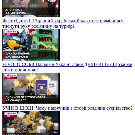
Жест гідності. 13-річний український каратист відмовився
тиснути руку росіянину на турнірі
НІЧОГО СОБІ! Пальне в Україні стане ДЕШЕВШЕ? Що може
стати причиною?
УЧНІ В ШОЦІ! Чому підручник з історії розділив суспільство?