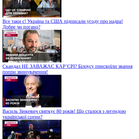
Все таки є! Україна та США підписали угоду про надра!
Добре чи погано?
Скандал НЕ ЗАВАЖАЄ КАР’ЄРІ? Білоусу присвоїли звання
попри звинувачення!
Василь Зінкевич святкує 80 років! Що сталося з легендою
української сцени?