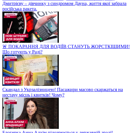
Дмитрієву – дівчинку з синдромом Дауна, життя якої забрала
російська ракета.
🚨 ПОКАРАННЯ ДЛЯ ВОДІЇВ СТАНУТЬ ЖОРСТКІШИМИ!
Що готують у Раді?
Скандал з Укрзалізницею! Пасажири масово скаржаться на
нестачу місць і квитків! Чому?
Блогерка Анна Алхім підозрюється у державній зраді!