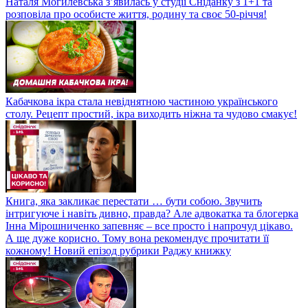
Наталя Могилевська з’явилась у студії Сніданку з 1+1 та
розповіла про особисте життя, родину та своє 50-річчя!
Кабачкова ікра стала невіднятною частиною українського
столу. Рецепт простий, ікра виходить ніжна та чудово смакує!
Книга, яка закликає перестати … бути собою. Звучить
інтригуюче і навіть дивно, правда? Але адвокатка та блогерка
Інна Мірошниченко запевняє – все просто і напрочуд цікаво.
А ще дуже корисно. Тому вона рекомендує прочитати її
кожному! Новий епізод рубрики Раджу книжку