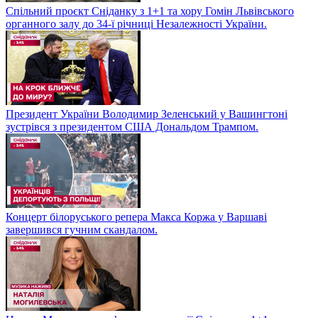
Спільний проєкт Сніданку з 1+1 та хору Гомін Львівського
органного залу до 34-ї річниці Незалежності України.
Президент України Володимир Зеленський у Вашингтоні
зустрівся з президентом США Дональдом Трампом.
Концерт білоруського репера Макса Коржа у Варшаві
завершився гучним скандалом.