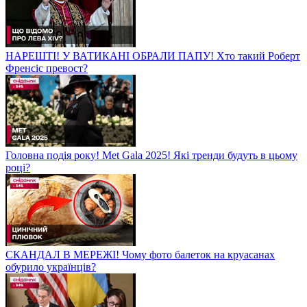
НАРЕШТІ! У ВАТИКАНІ ОБРАЛИ ПАПУ! Хто такий Роберт
Френсіс превост?
Головна подія року! Met Gala 2025! Які тренди будуть в цьому
році?
СКАНДАЛ В МЕРЕЖІ! Чому фото балеток на круасанах
обурило українців?