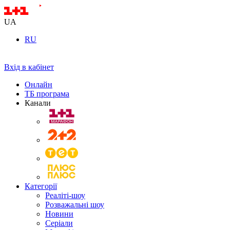
UA
RU
Вхід в кабінет
Онлайн
ТБ програма
Канали
Категорії
Реаліті-шоу
Розважальні шоу
Новини
Серіали