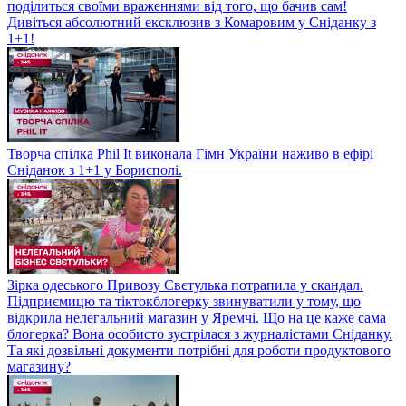
поділиться своїми враженнями від того, що бачив сам!
Дивіться абсолютний ексклюзив з Комаровим у Сніданку з
1+1!
Творча спілка Phil It виконала Гімн України наживо в ефірі
Сніданок з 1+1 у Борисполі.
Зірка одеського Привозу Свєтулька потрапила у скандал.
Підприємицю та тіктокблогерку звинуватили у тому, що
відкрила нелегальний магазин у Яремчі. Що на це каже сама
блогерка? Вона особисто зустрілася з журналістами Сніданку.
Та які дозвільні документи потрібні для роботи продуктового
магазину?