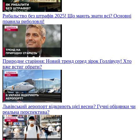
Рибальство без штрафів 2025! Що мають знати всі? Основні
правила риболовлі!
Природне старіння: Новий тренд серед зірок Голлівуду! Хто
вже встиг обрати?
Львівський аеропорт відкриють цієї весни? Гучні обіцянки чи
реальна перспектива?