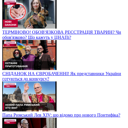
ТЕРМІНОВО! ОБОВ'ЯЗКОВА РЕЄСТРАЦІЯ ТВАРИН? Чи
обов'язково? Що кажуть у ЦНАПі?
СНІДАНОК НА ЄВРОБАЧЕННІ! Як представники України
готуються до конкурсу?
Папа Римський Лев XIV: що відомо про нового Понтифіка?