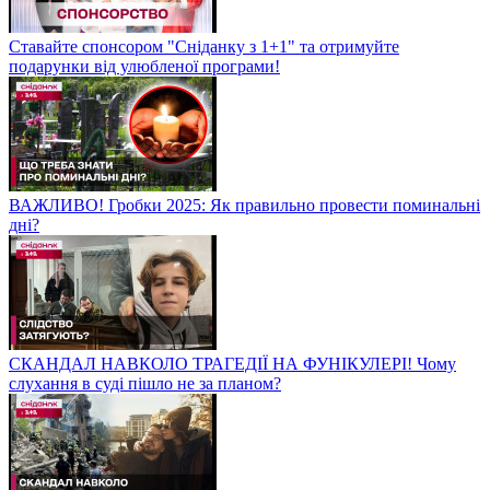
Ставайте спонсором "Сніданку з 1+1" та отримуйте
подарунки від улюбленої програми!
ВАЖЛИВО! Гробки 2025: Як правильно провести поминальні
дні?
СКАНДАЛ НАВКОЛО ТРАГЕДІЇ НА ФУНІКУЛЕРІ! Чому
слухання в суді пішло не за планом?