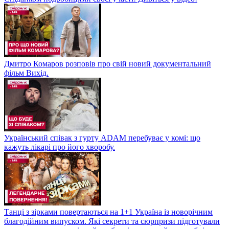
Дмитро Комаров розповів про свій новий документальний
фільм Вихід.
Український співак з гурту ADAM перебуває у комі: що
кажуть лікарі про його хворобу.
Танці з зірками повертаються на 1+1 Україна із новорічним
благодійним випуском. Які секрети та сюрпризи підготували