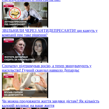
ЗВІЛЬНИЛИ ЧЕРЕЗ АНТИДЕПРЕСАНТИ! що кажуть у
компанії про таке рішення?
Спочатку підтримував росію, а тепер звинувачують у
насильстві! Гучний скандал навколо Депардьє
Чи можна продовжити життя завдяки дієтам? Як кількість
калорій впливає на ваше життя