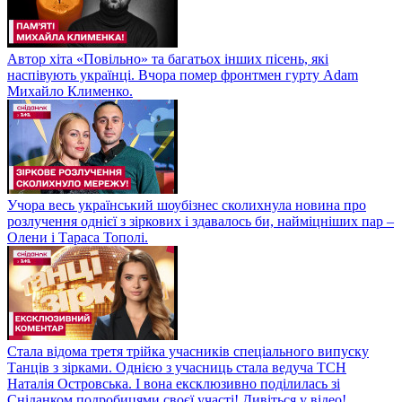
Автор хіта «Повільно» та багатьох інших пісень, які
наспівують українці. Вчора помер фронтмен гурту Adam
Михайло Клименко.
Учора весь український шоубізнес сколихнула новина про
розлучення однієї з зіркових і здавалось би, найміцніших пар –
Олени і Тараса Тополі.
Стала відома третя трійка учасників спеціального випуску
Танців з зірками. Однією з учасниць стала ведуча ТСН
Наталія Островська. І вона ексклюзивно поділилась зі
Сніданком подробицями своєї участі! Дивіться у відео!