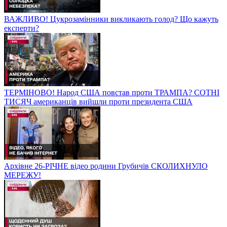
ВАЖЛИВО! Цукрозамінники викликають голод? Що кажуть
експерти?
ТЕРМІНОВО! Народ США повстав проти ТРАМПА? СОТНІ
ТИСЯЧ американців вийшли проти президента США
Архівне 26-РІЧНЕ відео родини Грубичів СКОЛИХНУЛО
МЕРЕЖУ!