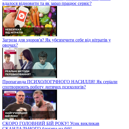
вдалося відновити та як зараз працює сервіс?
Загроза для здоров'я? Як убезпечити себе від нітратів у
овочах?
Пропаганда ПСИХОЛОГІЧНОГО НАСИЛЛЯ! Як серіали
спотворюють роботу дитячих психологів?
СКОРО ГОЛОВНИЙ БІЙ РОКУ! Усик викликав
СКАНДАЛЬНОГО блогера на бій!