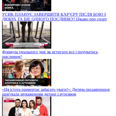
УСИК ПЛАНУЄ ЗАВЕРШИТИ КАР’ЄРУ ПІСЛЯ БОЮ З
ДЮБУА ТА ЩЕ ОДНОГО ПОЄДИНКУ! Цікаво про спорт
Формула ідеального дня: як встигати все і почуватись
щасливим?
«Ця істота привертає забагато уваги!»: Дитяча письменниця
шокувала зауваженням дитині з аутизмом