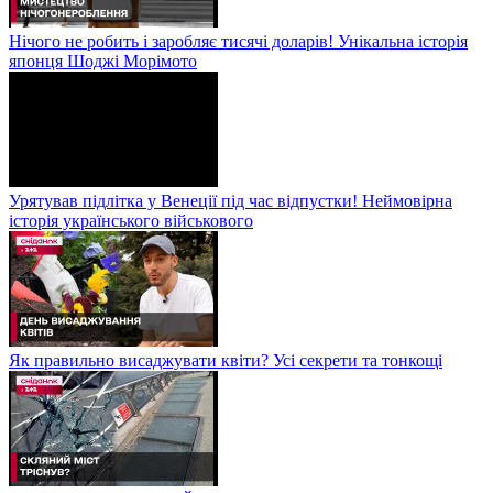
Нічого не робить і заробляє тисячі доларів! Унікальна історія
японця Шоджі Морімото
Урятував підлітка у Венеції під час відпустки! Неймовірна
історія українського військового
Як правильно висаджувати квіти? Усі секрети та тонкощі