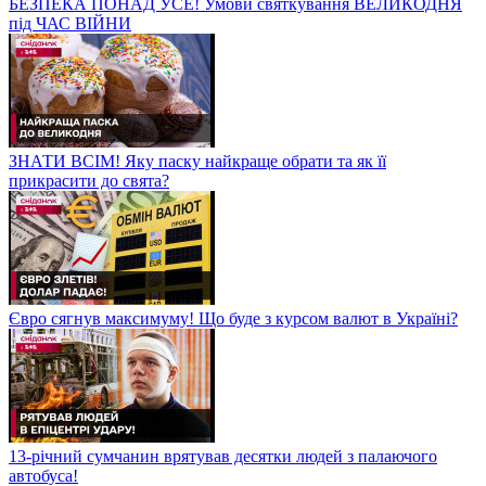
БЕЗПЕКА ПОНАД УСЕ! Умови святкування ВЕЛИКОДНЯ
під ЧАС ВІЙНИ
ЗНАТИ ВСІМ! Яку паску найкраще обрати та як її
прикрасити до свята?
Євро сягнув максимуму! Що буде з курсом валют в Україні?
13-річний сумчанин врятував десятки людей з палаючого
автобуса!