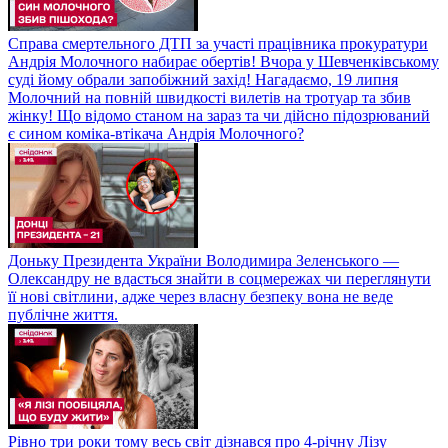
Справа смертельного ДТП за участі працівника прокуратури
Андрія Молочного набирає обертів! Вчора у Шевченківському
суді йому обрали запобіжний захід! Нагадаємо, 19 липня
Молочний на повній швидкості вилетів на тротуар та збив
жінку! Що відомо станом на зараз та чи дійсно підозрюваний
є сином коміка-втікача Андрія Молочного?
Доньку Президента України Володимира Зеленського —
Олександру не вдасться знайти в соцмережах чи переглянути
її нові світлини, адже через власну безпеку вона не веде
публічне життя.
Рівно три роки тому весь світ дізнався про 4-річну Лізу