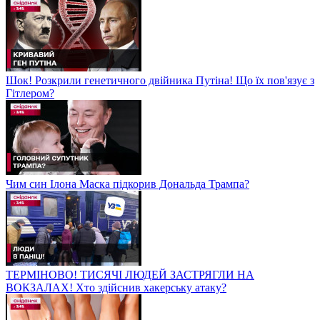
Шок! Розкрили генетичного двійника Путіна! Що їх пов'язує з
Гітлером?
Чим син Ілона Маска підкорив Дональда Трампа?
ТЕРМІНОВО! ТИСЯЧІ ЛЮДЕЙ ЗАСТРЯГЛИ НА
ВОКЗАЛАХ! Хто здійснив хакерську атаку?