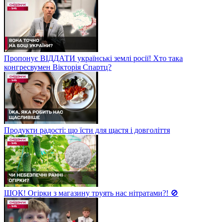
Пропонує ВІДДАТИ українські землі росії! Хто така
конгресвумен Вікторія Спартц?
Продукти радості: що їсти для щастя і довголіття
ШОК! Огірки з магазину труять нас нітратами?! 🚫