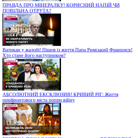
ПРАВДА ПРО МІНЕРАЛКУ! КОРИСНИЙ НАПІЙ ЧИ
ПОВІЛЬНА ОТРУТА?
Ватикан у жалобі! Пішов із життя Папа Римський Франциск!
Хто стане його наступником?
АБСОЛЮТНИЙ ЕКСКЛЮЗИВ! КРИВИЙ РІГ: Життя
прифронтового міста попри війну