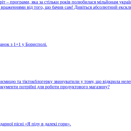
іт – програми, яка за стільки років полюбилася мільйонам украї
враженнями від того, що бачив сам! Дивіться абсолютний екскл
данок з 1+1 у Борисполі.
иємицю та тіктокблогерку звинуватили у тому, що відкрила неле
 документи потрібні для роботи продуктового магазину?
арної пісні «Я піду в далекі гори».