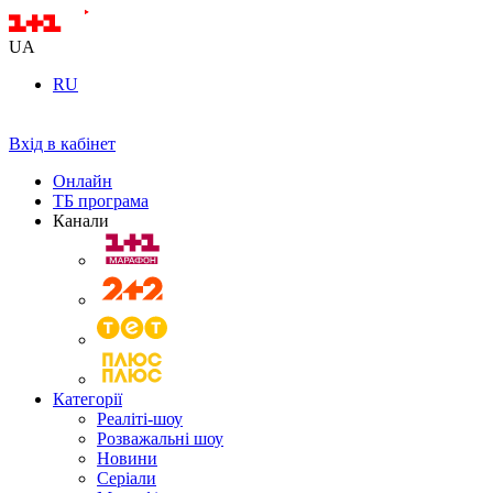
UA
RU
Вхід в кабінет
Онлайн
ТБ програма
Канали
Категорії
Реаліті-шоу
Розважальні шоу
Новини
Серіали