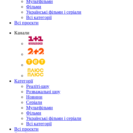
Мультфільми
Фільми
Українські фільми і серіали
Всі категорії
Всі проєкти
Канали
Категорії
Реаліті-шоу
Розважальні шоу
Новини
Серіали
Мультфільми
Фільми
Українські фільми і серіали
Всі категорії
Всі проєкти