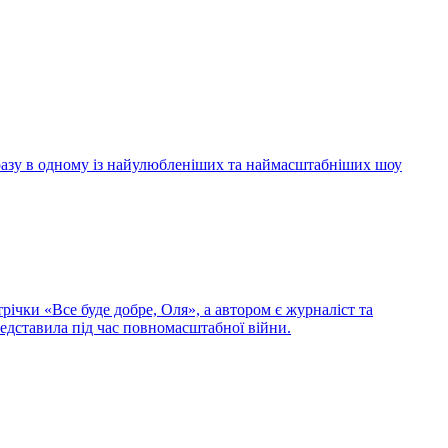
 разу в одному із найулюбленіших та наймасштабніших шоу
ічки «Все буде добре, Оля», а автором є журналіст та
редставила під час повномасштабної війни.