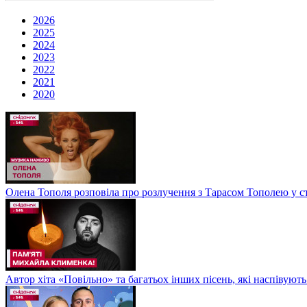
2026
2025
2024
2023
2022
2021
2020
Олена Тополя розповіла про розлучення з Тарасом Тополею у ст
Автор хіта «Повільно» та багатьох інших пісень, які наспіву