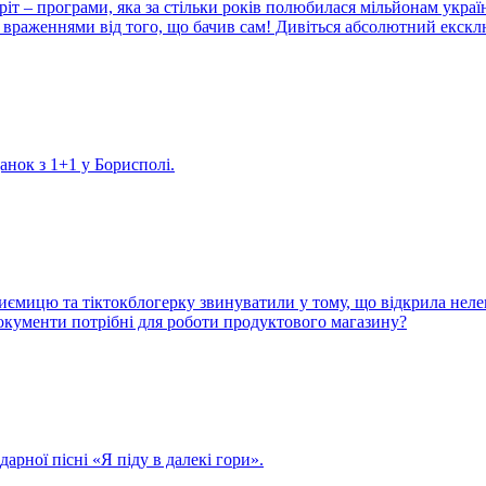
іт – програми, яка за стільки років полюбилася мільйонам украї
враженнями від того, що бачив сам! Дивіться абсолютний екскл
данок з 1+1 у Борисполі.
иємицю та тіктокблогерку звинуватили у тому, що відкрила неле
 документи потрібні для роботи продуктового магазину?
арної пісні «Я піду в далекі гори».