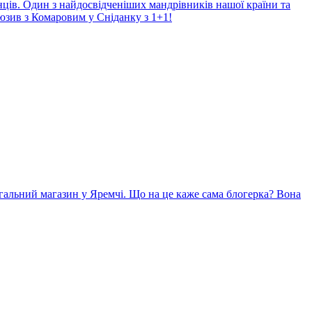
нців. Один з найдосвідченіших мандрівників нашої країни та
юзив з Комаровим у Сніданку з 1+1!
гальний магазин у Яремчі. Що на це каже сама блогерка? Вона