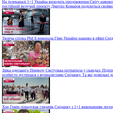
На телеканалі 1+1 Україна виходить продовження Світу навивор
постійний ведучий проєкту Дмитро Комаров поділиться своїми 
Творча спілка Phil It виконала Гімн України наживо в ефірі Сні
Зірка одеського Привозу Свєтулька потрапила у скандал. Підпр
особисто зустрілася з журналістами Сніданку. Та які дозвільні
Хор Гомін порадував глядачів Сніданку з 1+1 виконанням легенд