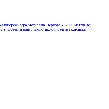
ка кінорежисера Мстислава Чернова - «2000 метрів до
сть побачити війну такою, якою її бачать захисники,