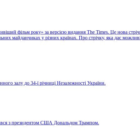
віший фільм року» за версією видання The Times. Це нова стріч
них майданчиках у різних країнах. Про стрічку, яка дає можливі
нного залу до 34-ї річниці Незалежності України.
рівся з президентом США Дональдом Трампом.