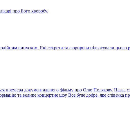
ікарі про його хворобу.
агодійним випуском. Які секрети та сюрпризи підготували цього
ся прем'єра документального фільму про Олю Полякову. Назва стр
ормацію та велике концертне шоу Все буде добре, яке співачка п