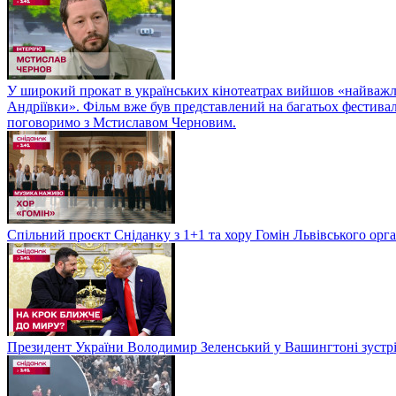
У широкий прокат в українських кінотеатрах вийшов «найважли
Андріївки». Фільм вже був представлений на багатьох фестиваль
поговоримо з Мстиславом Черновим.
Спільний проєкт Сніданку з 1+1 та хору Гомін Львівського орга
Президент України Володимир Зеленський у Вашингтоні зуст