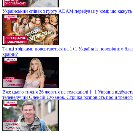
Український співак з гурту ADAM перебуває у комі: що кажуть л
Танці з зірками повертаються на 1+1 Україна із новорічним бл
країни?
Вже цього тижня 26 жовтня на телеканалі 1+1 Україна відбудеть
телеведучий Олексій Суханов. Стрічка розповість про її трансф