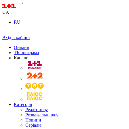
UA
RU
Вхід в кабінет
Онлайн
ТБ програма
Канали
Категорії
Реаліті-шоу
Розважальні шоу
Новини
Серіали