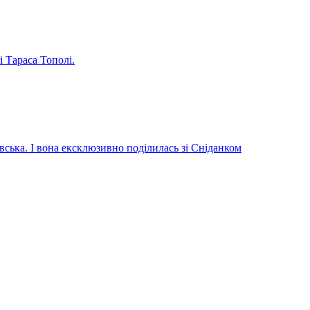
і Тараса Тополі.
вська. І вона ексклюзивно поділилась зі Сніданком