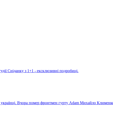
удії Сніданку з 1+1 - ексклюзивні подробиці.
ють українці. Вчора помер фронтмен гурту Adam Михайло Клименк