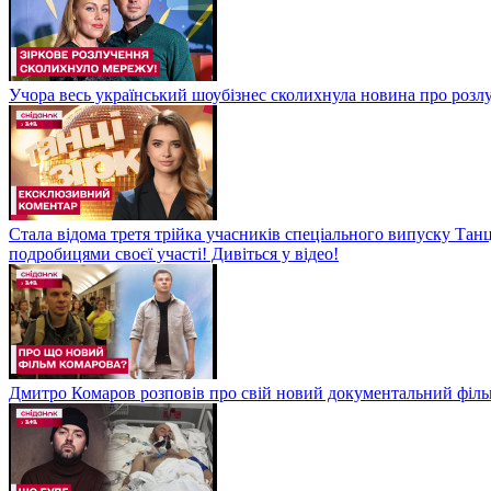
Учора весь український шоубізнес сколихнула новина про розлуч
Стала відома третя трійка учасників спеціального випуску Танц
подробицями своєї участі! Дивіться у відео!
Дмитро Комаров розповів про свій новий документальний філь