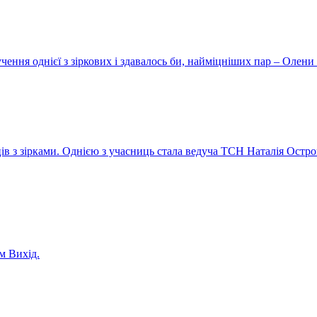
ення однієї з зіркових і здавалось би, найміцніших пар – Олени 
ів з зірками. Однією з учасниць стала ведуча ТСН Наталія Остро
м Вихід.