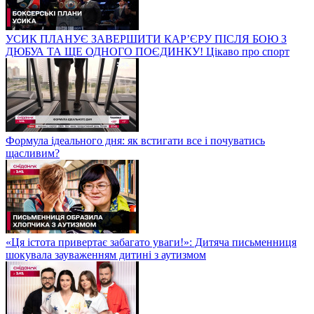
УСИК ПЛАНУЄ ЗАВЕРШИТИ КАР’ЄРУ ПІСЛЯ БОЮ З
ДЮБУА ТА ЩЕ ОДНОГО ПОЄДИНКУ! Цікаво про спорт
Формула ідеального дня: як встигати все і почуватись
щасливим?
«Ця істота привертає забагато уваги!»: Дитяча письменниця
шокувала зауваженням дитині з аутизмом