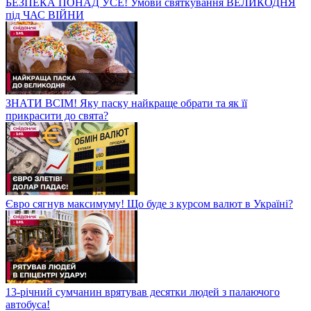
БЕЗПЕКА ПОНАД УСЕ! Умови святкування ВЕЛИКОДНЯ
під ЧАС ВІЙНИ
ЗНАТИ ВСІМ! Яку паску найкраще обрати та як її
прикрасити до свята?
Євро сягнув максимуму! Що буде з курсом валют в Україні?
13-річний сумчанин врятував десятки людей з палаючого
автобуса!