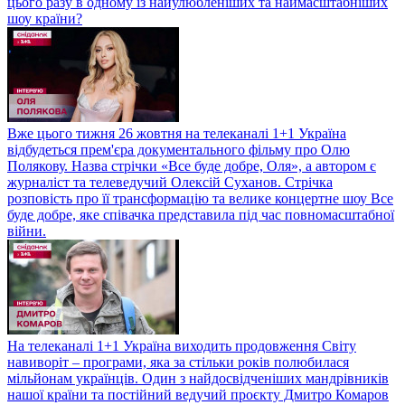
цього разу в одному із найулюбленіших та наймасштабніших
шоу країни?
Вже цього тижня 26 жовтня на телеканалі 1+1 Україна
відбудеться прем'єра документального фільму про Олю
Полякову. Назва стрічки «Все буде добре, Оля», а автором є
журналіст та телеведучий Олексій Суханов. Стрічка
розповість про її трансформацію та велике концертне шоу Все
буде добре, яке співачка представила під час повномасштабної
війни.
На телеканалі 1+1 Україна виходить продовження Світу
навиворіт – програми, яка за стільки років полюбилася
мільйонам українців. Один з найдосвідченіших мандрівників
нашої країни та постійний ведучий проєкту Дмитро Комаров