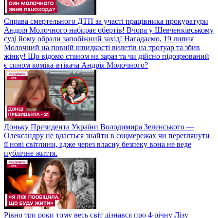
Справа смертельного ДТП за участі працівника прокуратури
Андрія Молочного набирає обертів! Вчора у Шевченківському
суді йому обрали запобіжний захід! Нагадаємо, 19 липня
Молочний на повній швидкості вилетів на тротуар та збив
жінку! Що відомо станом на зараз та чи дійсно підозрюваний
є сином коміка-втікача Андрія Молочного?
Доньку Президента України Володимира Зеленського —
Олександру не вдасться знайти в соцмережах чи переглянути
її нові світлини, адже через власну безпеку вона не веде
публічне життя.
Рівно три роки тому весь світ дізнався про 4-річну Лізу