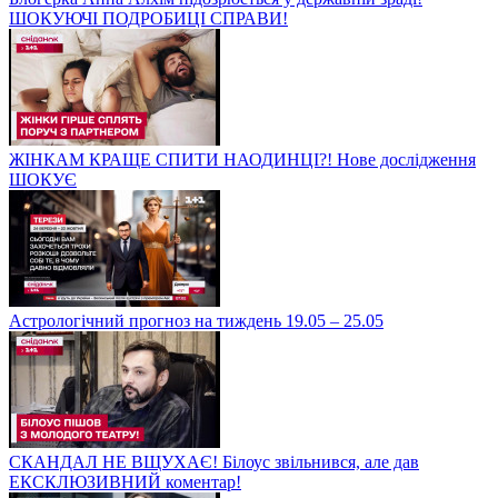
ШОКУЮЧІ ПОДРОБИЦІ СПРАВИ!
ЖІНКАМ КРАЩЕ СПИТИ НАОДИНЦІ?! Нове дослідження
ШОКУЄ
Астрологічний прогноз на тиждень 19.05 – 25.05
СКАНДАЛ НЕ ВЩУХАЄ! Білоус звільнився, але дав
ЕКСКЛЮЗИВНИЙ коментар!