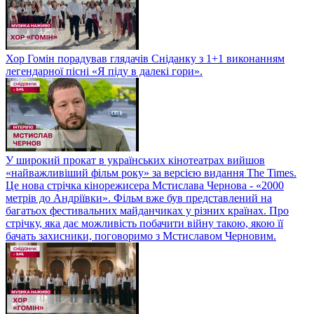
Хор Гомін порадував глядачів Сніданку з 1+1 виконанням
легендарної пісні «Я піду в далекі гори».
У широкий прокат в українських кінотеатрах вийшов
«найважливіший фільм року» за версією видання The Times.
Це нова стрічка кінорежисера Мстислава Чернова - «2000
метрів до Андріївки». Фільм вже був представлений на
багатьох фестивальних майданчиках у різних країнах. Про
стрічку, яка дає можливість побачити війну такою, якою її
бачать захисники, поговоримо з Мстиславом Черновим.