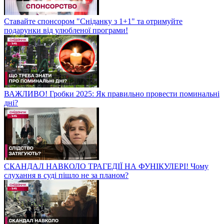
Ставайте спонсором "Сніданку з 1+1" та отримуйте
подарунки від улюбленої програми!
ВАЖЛИВО! Гробки 2025: Як правильно провести поминальні
дні?
СКАНДАЛ НАВКОЛО ТРАГЕДІЇ НА ФУНІКУЛЕРІ! Чому
слухання в суді пішло не за планом?