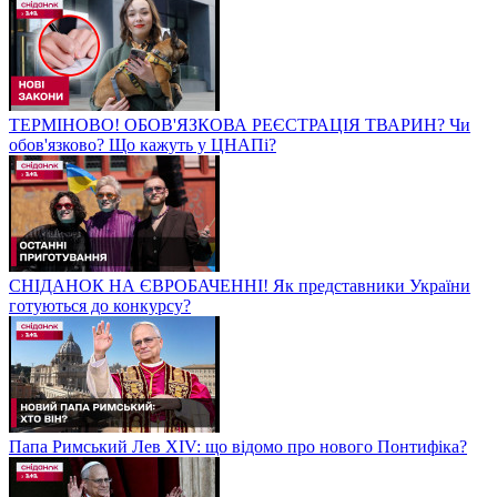
ТЕРМІНОВО! ОБОВ'ЯЗКОВА РЕЄСТРАЦІЯ ТВАРИН? Чи
обов'язково? Що кажуть у ЦНАПі?
СНІДАНОК НА ЄВРОБАЧЕННІ! Як представники України
готуються до конкурсу?
Папа Римський Лев XIV: що відомо про нового Понтифіка?