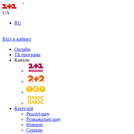
UA
RU
Вхід в кабінет
Онлайн
ТБ програма
Канали
Категорії
Реаліті-шоу
Розважальні шоу
Новини
Серіали