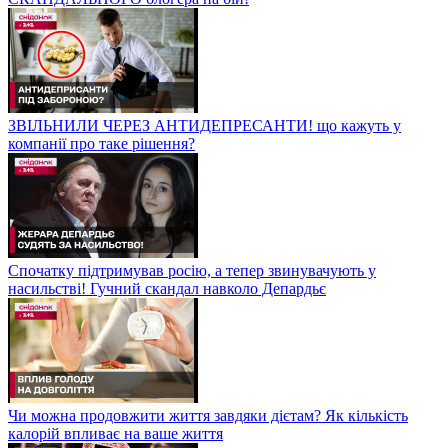
ЗВІЛЬНИЛИ ЧЕРЕЗ АНТИДЕПРЕСАНТИ! що кажуть у
компанії про таке рішення?
Спочатку підтримував росію, а тепер звинувачують у
насильстві! Гучний скандал навколо Депардьє
Чи можна продовжити життя завдяки дієтам? Як кількість
калорій впливає на ваше життя