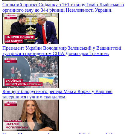
Спільний проєкт Сніданку з 1+1 та хору Гомін Львівського
органного залу до 34-ї річниці Незалежності України.
Президент України Володимир Зеленський у Вашингтоні
зустрівся з президентом США Дональдом Трампом.
Концерт білоруського репера Макса Коржа у Варшаві
завершився гучним скандалом.