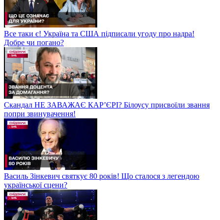
Все таки є! Україна та США підписали угоду про надра!
Добре чи погано?
Скандал НЕ ЗАВАЖАЄ КАР’ЄРІ? Білоусу присвоїли звання
попри звинувачення!
Василь Зінкевич святкує 80 років! Що сталося з легендою
української сцени?