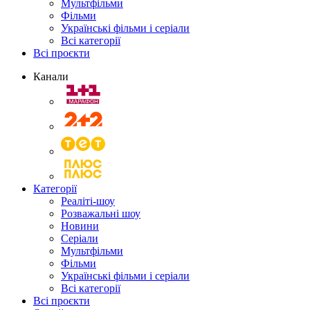
Мультфільми
Фільми
Українські фільми і серіали
Всі категорії
Всі проєкти
Канали
Категорії
Реаліті-шоу
Розважальні шоу
Новини
Серіали
Мультфільми
Фільми
Українські фільми і серіали
Всі категорії
Всі проєкти