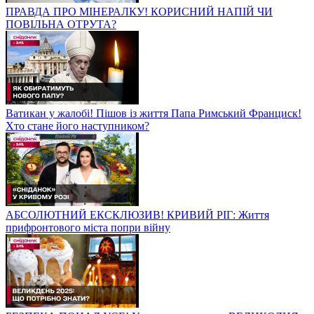
ПРАВДА ПРО МІНЕРАЛКУ! КОРИСНИЙ НАПІЙ ЧИ
ПОВІЛЬНА ОТРУТА?
Ватикан у жалобі! Пішов із життя Папа Римський Франциск!
Хто стане його наступником?
АБСОЛЮТНИЙ ЕКСКЛЮЗИВ! КРИВИЙ РІГ: Життя
прифронтового міста попри війну