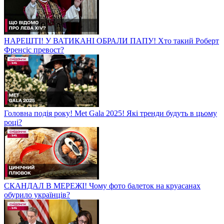
НАРЕШТІ! У ВАТИКАНІ ОБРАЛИ ПАПУ! Хто такий Роберт
Френсіс превост?
Головна подія року! Met Gala 2025! Які тренди будуть в цьому
році?
СКАНДАЛ В МЕРЕЖІ! Чому фото балеток на круасанах
обурило українців?