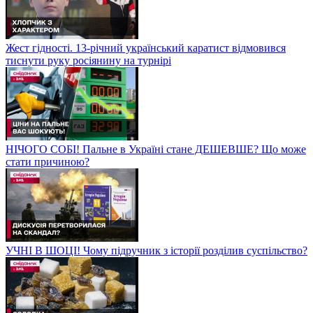
Жест гідності. 13-річний український каратист відмовився
тиснути руку росіянину на турнірі
НІЧОГО СОБІ! Пальне в Україні стане ДЕШЕВШЕ? Що може
стати причиною?
УЧНІ В ШОЦІ! Чому підручник з історії розділив суспільство?