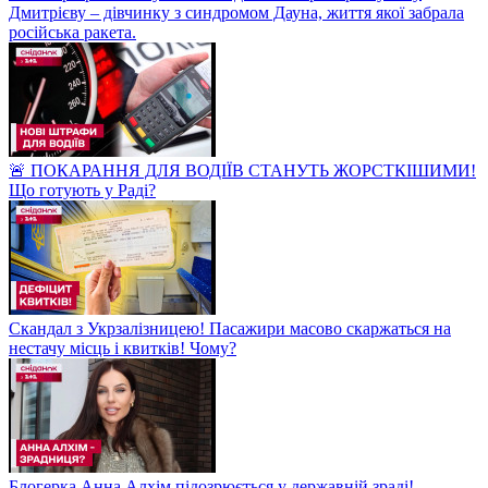
Дмитрієву – дівчинку з синдромом Дауна, життя якої забрала
російська ракета.
🚨 ПОКАРАННЯ ДЛЯ ВОДІЇВ СТАНУТЬ ЖОРСТКІШИМИ!
Що готують у Раді?
Скандал з Укрзалізницею! Пасажири масово скаржаться на
нестачу місць і квитків! Чому?
Блогерка Анна Алхім підозрюється у державній зраді!