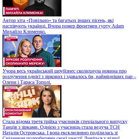
Автор хіта «Повільно» та багатьох інших пісень, які
наспівують українці. Вчора помер фронтмен гурту Adam
Михайло Клименко.
Учора весь український шоубізнес сколихнула новина про
розлучення однієї з зіркових і здавалось би, найміцніших пар –
Олени і Тараса Тополі.
Стала відома третя трійка учасників спеціального випуску
Танців з зірками. Однією з учасниць стала ведуча ТСН
Наталія Островська. І вона ексклюзивно поділилась зі
Сніданком подробицями своєї участі! Дивіться у відео!