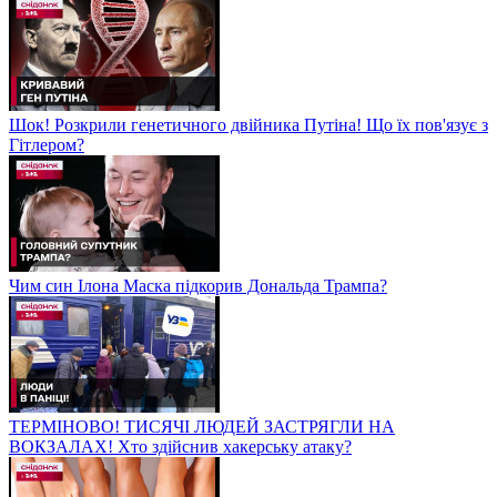
Шок! Розкрили генетичного двійника Путіна! Що їх пов'язує з
Гітлером?
Чим син Ілона Маска підкорив Дональда Трампа?
ТЕРМІНОВО! ТИСЯЧІ ЛЮДЕЙ ЗАСТРЯГЛИ НА
ВОКЗАЛАХ! Хто здійснив хакерську атаку?