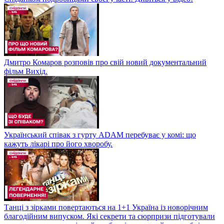
Дмитро Комаров розповів про свій новий документальний
фільм Вихід.
Український співак з гурту ADAM перебуває у комі: що
кажуть лікарі про його хворобу.
Танці з зірками повертаються на 1+1 Україна із новорічним
благодійним випуском. Які секрети та сюрпризи підготували