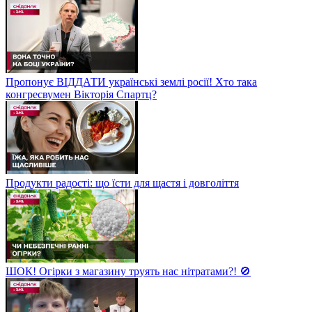
Пропонує ВІДДАТИ українські землі росії! Хто така
конгресвумен Вікторія Спартц?
Продукти радості: що їсти для щастя і довголіття
ШОК! Огірки з магазину труять нас нітратами?! 🚫