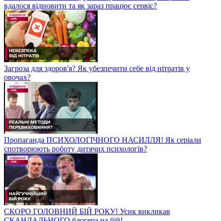
вдалося відновити та як зараз працює сервіс?
Загроза для здоров'я? Як убезпечити себе від нітратів у
овочах?
Пропаганда ПСИХОЛОГІЧНОГО НАСИЛЛЯ! Як серіали
спотворюють роботу дитячих психологів?
СКОРО ГОЛОВНИЙ БІЙ РОКУ! Усик викликав
СКАНДАЛЬНОГО блогера на бій!