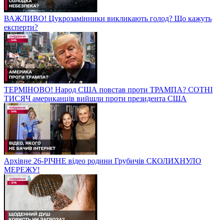
ВАЖЛИВО! Цукрозамінники викликають голод? Що кажуть
експерти?
ТЕРМІНОВО! Народ США повстав проти ТРАМПА? СОТНІ
ТИСЯЧ американців вийшли проти президента США
Архівне 26-РІЧНЕ відео родини Грубичів СКОЛИХНУЛО
МЕРЕЖУ!