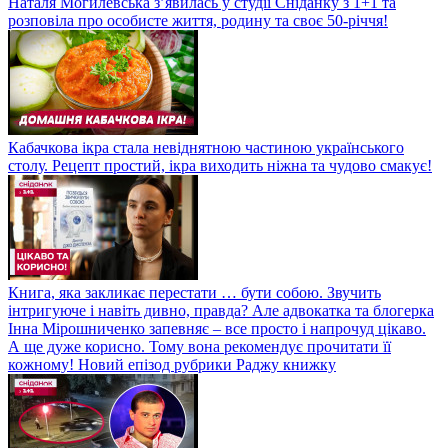
Наталя Могилевська з’явилась у студії Сніданку з 1+1 та
розповіла про особисте життя, родину та своє 50-річчя!
Кабачкова ікра стала невіднятною частиною українського
столу. Рецепт простий, ікра виходить ніжна та чудово смакує!
Книга, яка закликає перестати … бути собою. Звучить
інтригуюче і навіть дивно, правда? Але адвокатка та блогерка
Інна Мірошниченко запевняє – все просто і напрочуд цікаво.
А ще дуже корисно. Тому вона рекомендує прочитати її
кожному! Новий епізод рубрики Раджу книжку