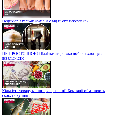
Педикюр з гель-лаком: Чи є від нього небезпека?
ЦЕ ПРОСТО ШОК! Підлітки жорстоко побили хлопця з
інвалідністю
Кількість товару меншає, а ціна – ні! Компанії обманюють
своїх покупців?