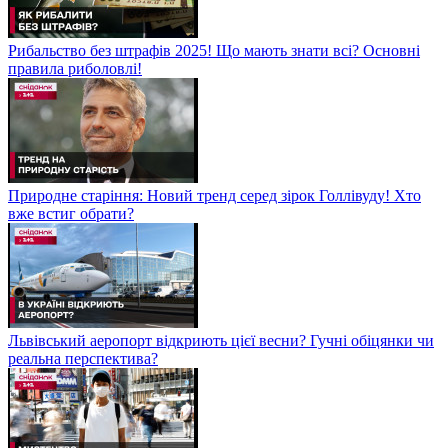
Рибальство без штрафів 2025! Що мають знати всі? Основні
правила риболовлі!
Природне старіння: Новий тренд серед зірок Голлівуду! Хто
вже встиг обрати?
Львівський аеропорт відкриють цієї весни? Гучні обіцянки чи
реальна перспектива?