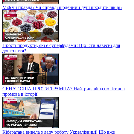
Міф чи правда? Чи справді щоденний душ шкодить шкірі?
Прості продукти, які є суперфудами! Що їсти навесні для
довголіття?
СЕНАТ США ПРОТИ ТРАМПА? Найтриваліша політична
промова в історії!
Кібератака вивела з ладу роботу Укрзалізниці! Що вже