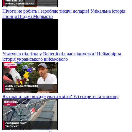
Нічого не робить і заробляє тисячі доларів! Унікальна історія
японця Шоджі Морімото
Урятував підлітка у Венеції під час відпустки! Неймовірна
історія українського військового
Як правильно висаджувати квіти? Усі секрети та тонкощі