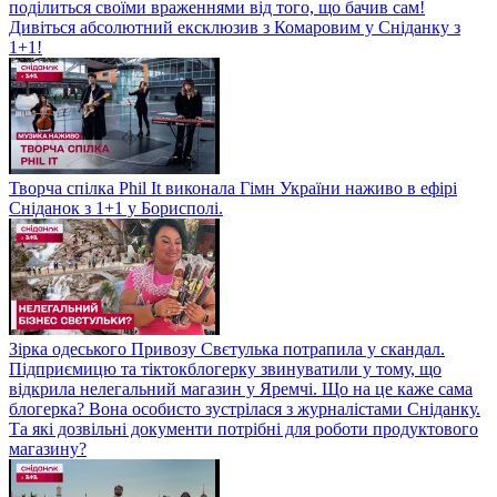
поділиться своїми враженнями від того, що бачив сам!
Дивіться абсолютний ексклюзив з Комаровим у Сніданку з
1+1!
Творча спілка Phil It виконала Гімн України наживо в ефірі
Сніданок з 1+1 у Борисполі.
Зірка одеського Привозу Свєтулька потрапила у скандал.
Підприємицю та тіктокблогерку звинуватили у тому, що
відкрила нелегальний магазин у Яремчі. Що на це каже сама
блогерка? Вона особисто зустрілася з журналістами Сніданку.
Та які дозвільні документи потрібні для роботи продуктового
магазину?