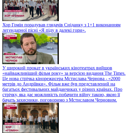
Хор Гомін порадував глядачів Сніданку з 1+1 виконанням
легендарної пісні «Я піду в далекі гори».
У широкий прокат в українських кінотеатрах вийшов
«найважливіший фільм року» за версією видання The Times.
Це нова стрічка кінорежисера Мстислава Чернова - «2000
метрів до Андріївки». Фільм вже був представлений на
багатьох фестивальних майданчиках у різних країнах. Про
стрічку, яка дає можливість побачити війну такою, якою її
бачать захисники, поговоримо з Мстиславом Черновим.