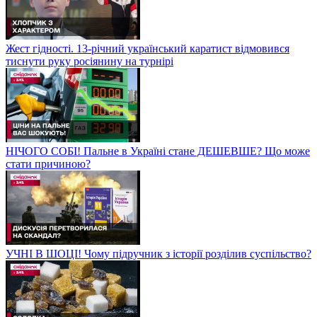
Жест гідності. 13-річний український каратист відмовився
тиснути руку росіянину на турнірі
НІЧОГО СОБІ! Пальне в Україні стане ДЕШЕВШЕ? Що може
стати причиною?
УЧНІ В ШОЦІ! Чому підручник з історії розділив суспільство?