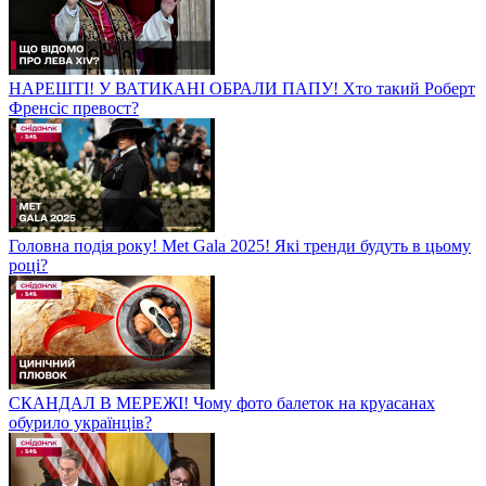
НАРЕШТІ! У ВАТИКАНІ ОБРАЛИ ПАПУ! Хто такий Роберт
Френсіс превост?
Головна подія року! Met Gala 2025! Які тренди будуть в цьому
році?
СКАНДАЛ В МЕРЕЖІ! Чому фото балеток на круасанах
обурило українців?