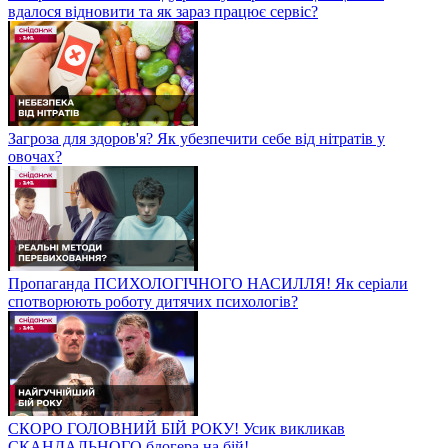
вдалося відновити та як зараз працює сервіс?
Загроза для здоров'я? Як убезпечити себе від нітратів у
овочах?
Пропаганда ПСИХОЛОГІЧНОГО НАСИЛЛЯ! Як серіали
спотворюють роботу дитячих психологів?
СКОРО ГОЛОВНИЙ БІЙ РОКУ! Усик викликав
СКАНДАЛЬНОГО блогера на бій!