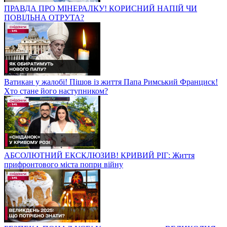
ПРАВДА ПРО МІНЕРАЛКУ! КОРИСНИЙ НАПІЙ ЧИ
ПОВІЛЬНА ОТРУТА?
Ватикан у жалобі! Пішов із життя Папа Римський Франциск!
Хто стане його наступником?
АБСОЛЮТНИЙ ЕКСКЛЮЗИВ! КРИВИЙ РІГ: Життя
прифронтового міста попри війну