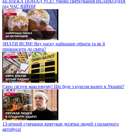
БЕЗПЕКА ПОНАД УСЕ! Умови святкування ВЕЛИКОДНЯ
під ЧАС ВІЙНИ
ЗНАТИ ВСІМ! Яку паску найкраще обрати та як її
прикрасити до свята?
Євро сягнув максимуму! Що буде з курсом валют в Україні?
13-річний сумчанин врятував десятки людей з палаючого
автобуса!