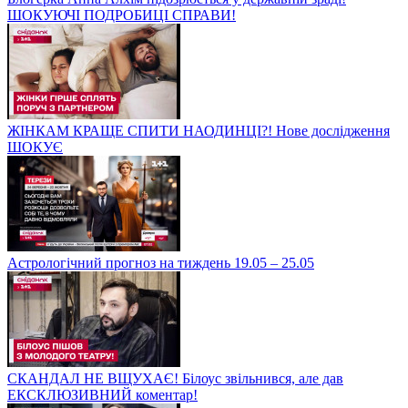
ШОКУЮЧІ ПОДРОБИЦІ СПРАВИ!
ЖІНКАМ КРАЩЕ СПИТИ НАОДИНЦІ?! Нове дослідження
ШОКУЄ
Астрологічний прогноз на тиждень 19.05 – 25.05
СКАНДАЛ НЕ ВЩУХАЄ! Білоус звільнився, але дав
ЕКСКЛЮЗИВНИЙ коментар!