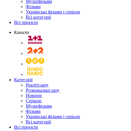
Мультфільми
Фільми
Українські фільми і серіали
Всі категорії
Всі проєкти
Канали
Категорії
Реаліті-шоу
Розважальні шоу
Новини
Серіали
Мультфільми
Фільми
Українські фільми і серіали
Всі категорії
Всі проєкти