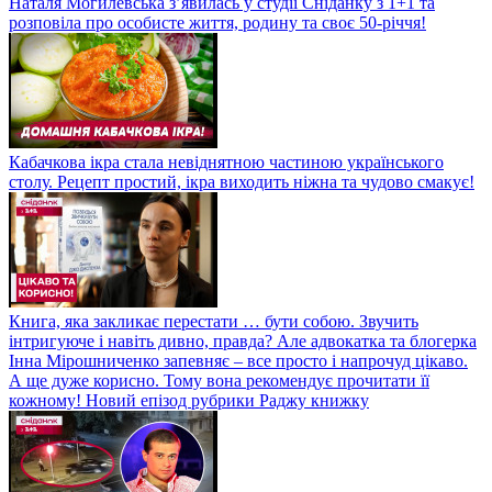
Наталя Могилевська з’явилась у студії Сніданку з 1+1 та
розповіла про особисте життя, родину та своє 50-річчя!
Кабачкова ікра стала невіднятною частиною українського
столу. Рецепт простий, ікра виходить ніжна та чудово смакує!
Книга, яка закликає перестати … бути собою. Звучить
інтригуюче і навіть дивно, правда? Але адвокатка та блогерка
Інна Мірошниченко запевняє – все просто і напрочуд цікаво.
А ще дуже корисно. Тому вона рекомендує прочитати її
кожному! Новий епізод рубрики Раджу книжку