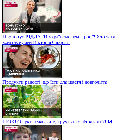
Пропонує ВІДДАТИ українські землі росії! Хто така
конгресвумен Вікторія Спартц?
Продукти радості: що їсти для щастя і довголіття
ШОК! Огірки з магазину труять нас нітратами?! 🚫