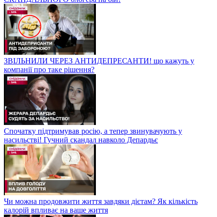
ЗВІЛЬНИЛИ ЧЕРЕЗ АНТИДЕПРЕСАНТИ! що кажуть у
компанії про таке рішення?
Спочатку підтримував росію, а тепер звинувачують у
насильстві! Гучний скандал навколо Депардьє
Чи можна продовжити життя завдяки дієтам? Як кількість
калорій впливає на ваше життя