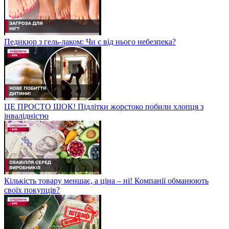
Педикюр з гель-лаком: Чи є від нього небезпека?
ЦЕ ПРОСТО ШОК! Підлітки жорстоко побили хлопця з
інвалідністю
Кількість товару меншає, а ціна – ні! Компанії обманюють
своїх покупців?