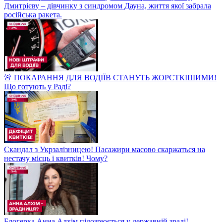
Дмитрієву – дівчинку з синдромом Дауна, життя якої забрала
російська ракета.
🚨 ПОКАРАННЯ ДЛЯ ВОДІЇВ СТАНУТЬ ЖОРСТКІШИМИ!
Що готують у Раді?
Скандал з Укрзалізницею! Пасажири масово скаржаться на
нестачу місць і квитків! Чому?
Блогерка Анна Алхім підозрюється у державній зраді!