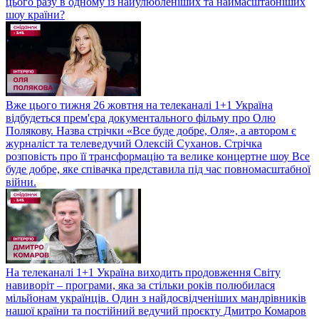
цього разу в одному із найулюбленіших та наймасштабніших
шоу країни?
Вже цього тижня 26 жовтня на телеканалі 1+1 Україна
відбудеться прем'єра документального фільму про Олю
Полякову. Назва стрічки «Все буде добре, Оля», а автором є
журналіст та телеведучий Олексій Суханов. Стрічка
розповість про її трансформацію та велике концертне шоу Все
буде добре, яке співачка представила під час повномасштабної
війни.
На телеканалі 1+1 Україна виходить продовження Світу
навиворіт – програми, яка за стільки років полюбилася
мільйонам українців. Один з найдосвідченіших мандрівників
нашої країни та постійний ведучий проєкту Дмитро Комаров