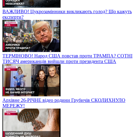
ВАЖЛИВО! Цукрозамінники викликають голод? Що кажуть
експерти?
ТЕРМІНОВО! Народ США повстав проти ТРАМПА? СОТНІ
ТИСЯЧ американців вийшли проти президента США
Архівне 26-РІЧНЕ відео родини Грубичів СКОЛИХНУЛО
МЕРЕЖУ!