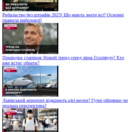
Рибальство без штрафів 2025! Що мають знати всі? Основні
правила риболовлі!
Природне старіння: Новий тренд серед зірок Голлівуду! Хто
вже встиг обрати?
Львівський аеропорт відкриють цієї весни? Гучні обіцянки чи
реальна перспектива?