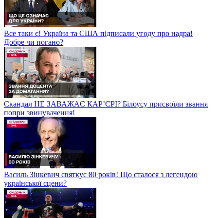
Все таки є! Україна та США підписали угоду про надра!
Добре чи погано?
Скандал НЕ ЗАВАЖАЄ КАР’ЄРІ? Білоусу присвоїли звання
попри звинувачення!
Василь Зінкевич святкує 80 років! Що сталося з легендою
української сцени?