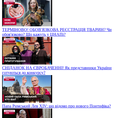
ТЕРМІНОВО! ОБОВ'ЯЗКОВА РЕЄСТРАЦІЯ ТВАРИН? Чи
обов'язково? Що кажуть у ЦНАПі?
СНІДАНОК НА ЄВРОБАЧЕННІ! Як представники України
готуються до конкурсу?
Папа Римський Лев XIV: що відомо про нового Понтифіка?