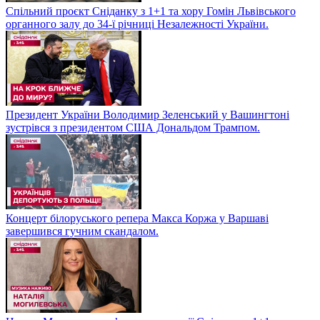
Спільний проєкт Сніданку з 1+1 та хору Гомін Львівського
органного залу до 34-ї річниці Незалежності України.
Президент України Володимир Зеленський у Вашингтоні
зустрівся з президентом США Дональдом Трампом.
Концерт білоруського репера Макса Коржа у Варшаві
завершився гучним скандалом.