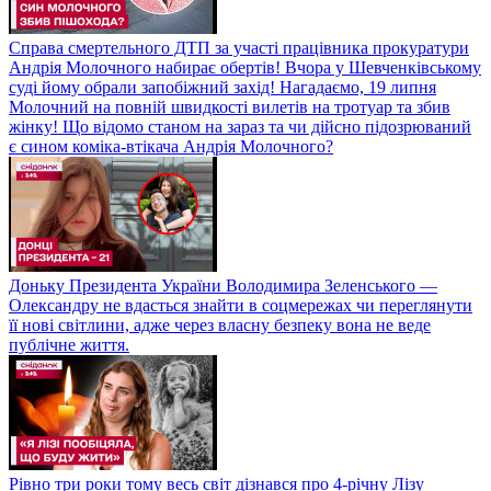
Справа смертельного ДТП за участі працівника прокуратури
Андрія Молочного набирає обертів! Вчора у Шевченківському
суді йому обрали запобіжний захід! Нагадаємо, 19 липня
Молочний на повній швидкості вилетів на тротуар та збив
жінку! Що відомо станом на зараз та чи дійсно підозрюваний
є сином коміка-втікача Андрія Молочного?
Доньку Президента України Володимира Зеленського —
Олександру не вдасться знайти в соцмережах чи переглянути
її нові світлини, адже через власну безпеку вона не веде
публічне життя.
Рівно три роки тому весь світ дізнався про 4-річну Лізу