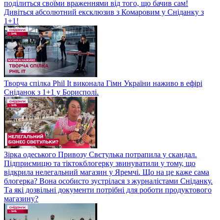
поділиться своїми враженнями від того, що бачив сам!
Дивіться абсолютний ексклюзив з Комаровим у Сніданку з
1+1!
Творча спілка Phil It виконала Гімн України наживо в ефірі
Сніданок з 1+1 у Борисполі.
Зірка одеського Привозу Свєтулька потрапила у скандал.
Підприємицю та тіктокблогерку звинуватили у тому, що
відкрила нелегальний магазин у Яремчі. Що на це каже сама
блогерка? Вона особисто зустрілася з журналістами Сніданку.
Та які дозвільні документи потрібні для роботи продуктового
магазину?