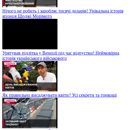
Нічого не робить і заробляє тисячі доларів! Унікальна історія
японця Шоджі Морімото
Урятував підлітка у Венеції під час відпустки! Неймовірна
історія українського військового
Як правильно висаджувати квіти? Усі секрети та тонкощі