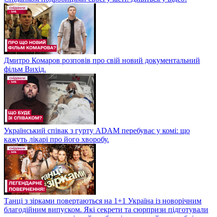
Дмитро Комаров розповів про свій новий документальний
фільм Вихід.
Український співак з гурту ADAM перебуває у комі: що
кажуть лікарі про його хворобу.
Танці з зірками повертаються на 1+1 Україна із новорічним
благодійним випуском. Які секрети та сюрпризи підготували