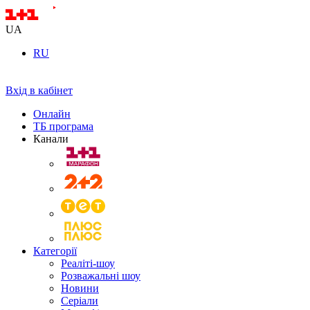
UA
RU
Вхід в кабінет
Онлайн
ТБ програма
Канали
Категорії
Реаліті-шоу
Розважальні шоу
Новини
Серіали