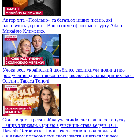
Автор хіта «Повільно» та багатьох інших пісень, які
наспівують українці. Вчора помер фронтмен гурту Adam
Михайло Клименко.
Учора весь український шоубізнес сколихнула новина про
розлучення однієї з зіркових і здавалось би, найміцніших пар –
Олени і Тараса Тополі.
Стала відома третя трійка учасників спеціального випуску
Танців з зірками. Однією з учасниць стала ведуча ТСН
Наталія Островська. І вона ексклюзивно поділилась зі
Сніданком подробицями своєї участі! Дивіться у відео!