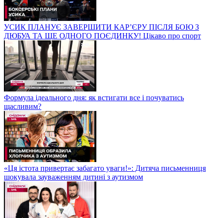
УСИК ПЛАНУЄ ЗАВЕРШИТИ КАР’ЄРУ ПІСЛЯ БОЮ З
ДЮБУА ТА ЩЕ ОДНОГО ПОЄДИНКУ! Цікаво про спорт
Формула ідеального дня: як встигати все і почуватись
щасливим?
«Ця істота привертає забагато уваги!»: Дитяча письменниця
шокувала зауваженням дитині з аутизмом