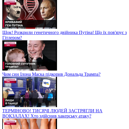
Шок! Розкрили генетичного двійника Путіна! Що їх пов'язує з
Гітлером?
Чим син Ілона Маска підкорив Дональда Трампа?
ТЕРМІНОВО! ТИСЯЧІ ЛЮДЕЙ ЗАСТРЯГЛИ НА
ВОКЗАЛАХ! Хто здійснив хакерську атаку?