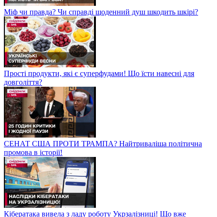
Міф чи правда? Чи справді щоденний душ шкодить шкірі?
Прості продукти, які є суперфудами! Що їсти навесні для
довголіття?
СЕНАТ США ПРОТИ ТРАМПА? Найтриваліша політична
промова в історії!
Кібератака вивела з ладу роботу Укрзалізниці! Що вже