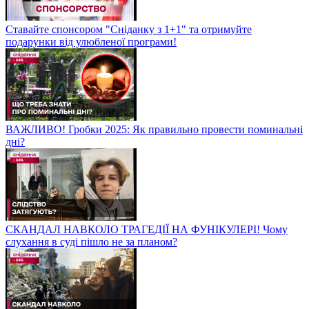
Ставайте спонсором "Сніданку з 1+1" та отримуйте
подарунки від улюбленої програми!
ВАЖЛИВО! Гробки 2025: Як правильно провести поминальні
дні?
СКАНДАЛ НАВКОЛО ТРАГЕДІЇ НА ФУНІКУЛЕРІ! Чому
слухання в суді пішло не за планом?