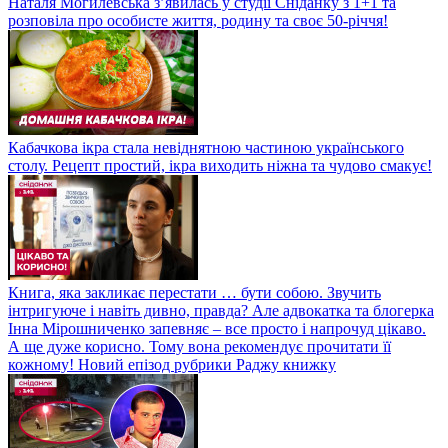
Наталя Могилевська з’явилась у студії Сніданку з 1+1 та
розповіла про особисте життя, родину та своє 50-річчя!
Кабачкова ікра стала невіднятною частиною українського
столу. Рецепт простий, ікра виходить ніжна та чудово смакує!
Книга, яка закликає перестати … бути собою. Звучить
інтригуюче і навіть дивно, правда? Але адвокатка та блогерка
Інна Мірошниченко запевняє – все просто і напрочуд цікаво.
А ще дуже корисно. Тому вона рекомендує прочитати її
кожному! Новий епізод рубрики Раджу книжку