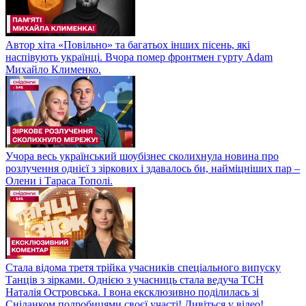
Автор хіта «Повільно» та багатьох інших пісень, які
наспівують українці. Вчора помер фронтмен гурту Adam
Михайло Клименко.
Учора весь український шоубізнес сколихнула новина про
розлучення однієї з зіркових і здавалось би, найміцніших пар –
Олени і Тараса Тополі.
Стала відома третя трійка учасників спеціального випуску
Танців з зірками. Однією з учасниць стала ведуча ТСН
Наталія Островська. І вона ексклюзивно поділилась зі
Сніданком подробицями своєї участі! Дивіться у відео!