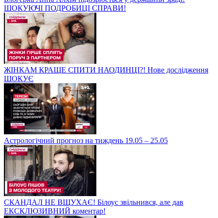
ШОКУЮЧІ ПОДРОБИЦІ СПРАВИ!
ЖІНКАМ КРАЩЕ СПИТИ НАОДИНЦІ?! Нове дослідження
ШОКУЄ
Астрологічний прогноз на тиждень 19.05 – 25.05
СКАНДАЛ НЕ ВЩУХАЄ! Білоус звільнився, але дав
ЕКСКЛЮЗИВНИЙ коментар!