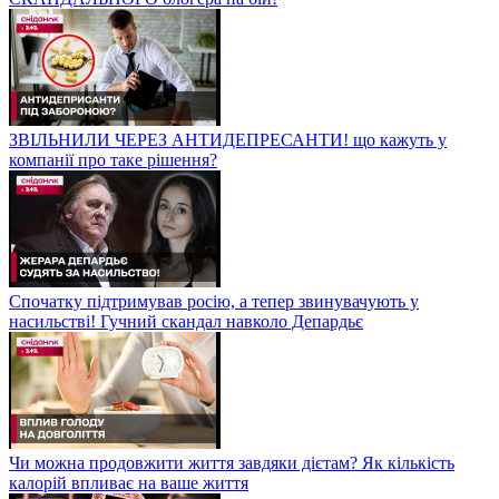
ЗВІЛЬНИЛИ ЧЕРЕЗ АНТИДЕПРЕСАНТИ! що кажуть у
компанії про таке рішення?
Спочатку підтримував росію, а тепер звинувачують у
насильстві! Гучний скандал навколо Депардьє
Чи можна продовжити життя завдяки дієтам? Як кількість
калорій впливає на ваше життя