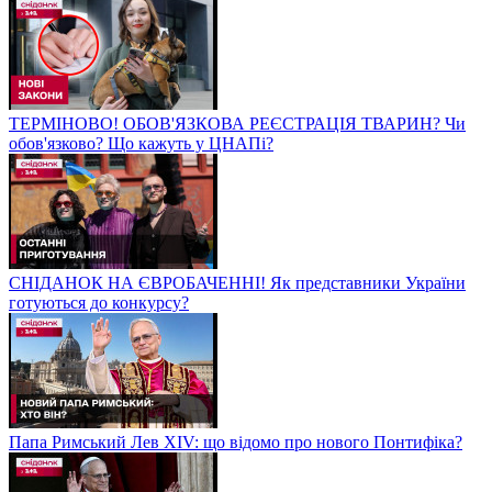
ТЕРМІНОВО! ОБОВ'ЯЗКОВА РЕЄСТРАЦІЯ ТВАРИН? Чи
обов'язково? Що кажуть у ЦНАПі?
СНІДАНОК НА ЄВРОБАЧЕННІ! Як представники України
готуються до конкурсу?
Папа Римський Лев XIV: що відомо про нового Понтифіка?