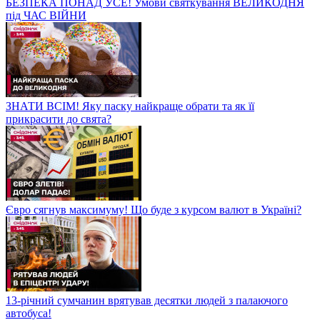
БЕЗПЕКА ПОНАД УСЕ! Умови святкування ВЕЛИКОДНЯ
під ЧАС ВІЙНИ
ЗНАТИ ВСІМ! Яку паску найкраще обрати та як її
прикрасити до свята?
Євро сягнув максимуму! Що буде з курсом валют в Україні?
13-річний сумчанин врятував десятки людей з палаючого
автобуса!