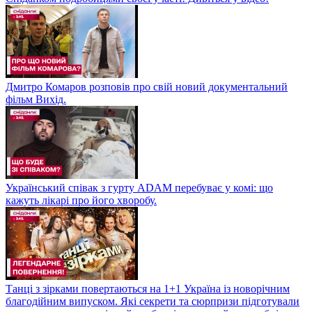
Дмитро Комаров розповів про свій новий документальний
фільм Вихід.
Український співак з гурту ADAM перебуває у комі: що
кажуть лікарі про його хворобу.
Танці з зірками повертаються на 1+1 Україна із новорічним
благодійним випуском. Які секрети та сюрпризи підготували