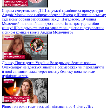
Справа смертельного ДТП за участі працівника прокуратури
Андрія Молочного набирає обертів! Вчора у Шевченківському
суді йому обрали запобіжний захід! Нагадаємо, 19 липня
Молочний на повній швидкості вилетів на тротуар та збив
жінку! Що відомо станом на зараз та чи дійсно підозрюваний
є сином коміка-втікача Андрія Молочного?
Доньку Президента України Володимира Зеленського —
Олександру не вдасться знайти в соцмережах чи переглянути
її нові світлини, адже через власну безпеку вона не веде
публічне життя.
Рівно три роки тому весь світ дізнався про 4-річну Лізу