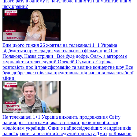
цього разу в одному із найулюбленіших та наймасштабніших
шоу країни?
Вже цього тижня 26 жовтня на телеканалі 1+1 Україна
відбудеться прем'єра документального фільму про Олю
Полякову. Назва стрічки «Все буде добре, Оля», а автором є
журналіст та телеведучий Олексій Суханов. Стрічка
розповість про її трансформацію та велике концертне шоу Все
буде добре, яке співачка представила під час повномасштабної
війни.
На телеканалі 1+1 Україна виходить продовження Світу
навиворіт – програми, яка за стільки років полюбилася
мільйонам українців. Один з найдосвідченіших мандрівників
нашої країни та постійний ведучий проєкту Дмитро Комаров