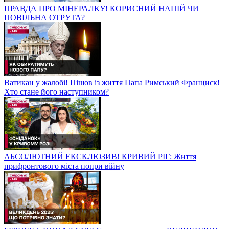
ПРАВДА ПРО МІНЕРАЛКУ! КОРИСНИЙ НАПІЙ ЧИ
ПОВІЛЬНА ОТРУТА?
Ватикан у жалобі! Пішов із життя Папа Римський Франциск!
Хто стане його наступником?
АБСОЛЮТНИЙ ЕКСКЛЮЗИВ! КРИВИЙ РІГ: Життя
прифронтового міста попри війну