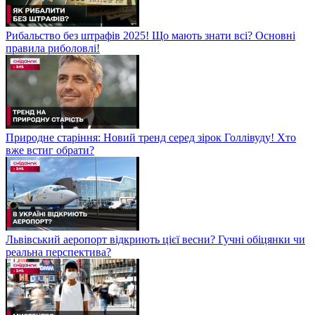
Рибальство без штрафів 2025! Що мають знати всі? Основні
правила риболовлі!
Природне старіння: Новий тренд серед зірок Голлівуду! Хто
вже встиг обрати?
Львівський аеропорт відкриють цієї весни? Гучні обіцянки чи
реальна перспектива?