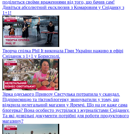
поділиться своїми враженнями від того, що бачив сам!
Дивіться абсолютний ексклюзив з Комаровим у Сніданку з
1+1!
Творча спілка Phil It виконала Гімн України наживо в ефірі
Сніданок з 1+1 у Борисполі.
Зірка одеського Привозу Свєтулька потрапила у скандал.
Підприємицю та тіктокблогерку звинуватили у тому, що
відкрила нелегальний магазин у Яремчі. Що на це каже сама
блогерка? Вона особисто зустрілася з журналістами Сніданку.
Та які дозвільні документи потрібні для роботи продуктового
магазину?