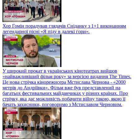
Хор Гомін порадував глядачів Сніданку з 1+1 виконанням
легендарної пісні «Я піду в далекі гори».
У широкий прокат в українських кінотеатрах вийшов
«найважливіший фільм року» за версією видання The Times.
Це нова стрічка кінорежисера Мстислава Чернова - «2000
метрів до Андріївки». Фільм вже був представлений на
багатьох фестивальних майданчиках у різних країнах. Про
стрічку, яка дає можливість побачити війну такою, якою її
бачать захисники, поговоримо з Мстиславом Черновим.