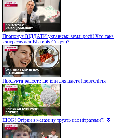
Пропонує ВІДДАТИ українські землі росії! Хто така
конгресвумен Вікторія Спартц?
Продукти радості: що їсти для щастя і довголіття
ШОК! Огірки з магазину труять нас нітратами?! 🚫