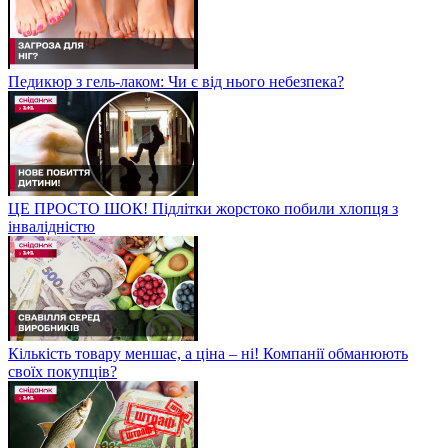
Педикюр з гель-лаком: Чи є від нього небезпека?
ЦЕ ПРОСТО ШОК! Підлітки жорстоко побили хлопця з
інвалідністю
Кількість товару меншає, а ціна – ні! Компанії обманюють
своїх покупців?