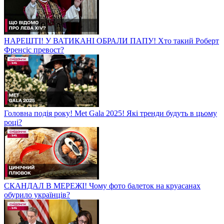
НАРЕШТІ! У ВАТИКАНІ ОБРАЛИ ПАПУ! Хто такий Роберт
Френсіс превост?
Головна подія року! Met Gala 2025! Які тренди будуть в цьому
році?
СКАНДАЛ В МЕРЕЖІ! Чому фото балеток на круасанах
обурило українців?