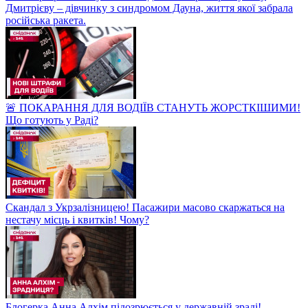
Дмитрієву – дівчинку з синдромом Дауна, життя якої забрала
російська ракета.
🚨 ПОКАРАННЯ ДЛЯ ВОДІЇВ СТАНУТЬ ЖОРСТКІШИМИ!
Що готують у Раді?
Скандал з Укрзалізницею! Пасажири масово скаржаться на
нестачу місць і квитків! Чому?
Блогерка Анна Алхім підозрюється у державній зраді!