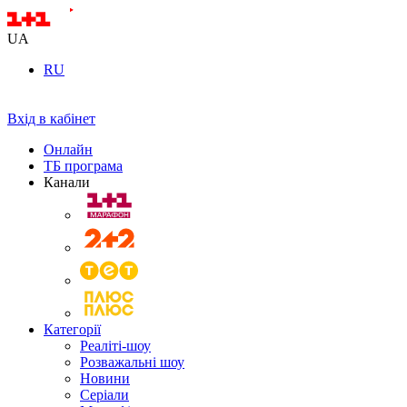
UA
RU
Вхід в кабінет
Онлайн
ТБ програма
Канали
Категорії
Реаліті-шоу
Розважальні шоу
Новини
Серіали