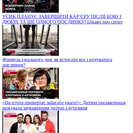
УСИК ПЛАНУЄ ЗАВЕРШИТИ КАР’ЄРУ ПІСЛЯ БОЮ З
ДЮБУА ТА ЩЕ ОДНОГО ПОЄДИНКУ! Цікаво про спорт
Формула ідеального дня: як встигати все і почуватись
щасливим?
«Ця істота привертає забагато уваги!»: Дитяча письменниця
шокувала зауваженням дитині з аутизмом