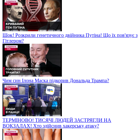
Шок! Розкрили генетичного двійника Путіна! Що їх пов'язує з
Гітлером?
Чим син Ілона Маска підкорив Дональда Трампа?
ТЕРМІНОВО! ТИСЯЧІ ЛЮДЕЙ ЗАСТРЯГЛИ НА
ВОКЗАЛАХ! Хто здійснив хакерську атаку?