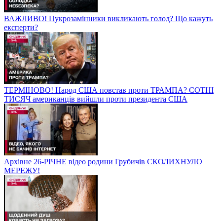
ВАЖЛИВО! Цукрозамінники викликають голод? Що кажуть
експерти?
ТЕРМІНОВО! Народ США повстав проти ТРАМПА? СОТНІ
ТИСЯЧ американців вийшли проти президента США
Архівне 26-РІЧНЕ відео родини Грубичів СКОЛИХНУЛО
МЕРЕЖУ!