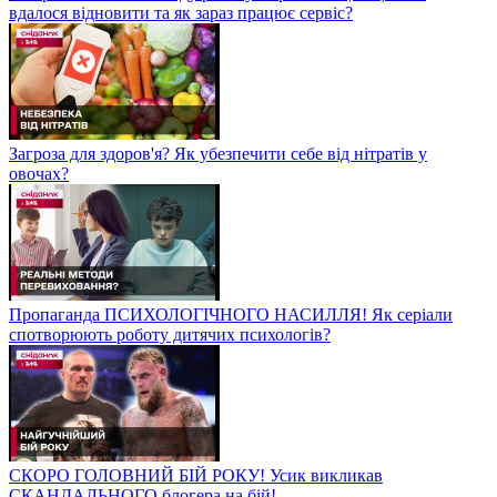
вдалося відновити та як зараз працює сервіс?
Загроза для здоров'я? Як убезпечити себе від нітратів у
овочах?
Пропаганда ПСИХОЛОГІЧНОГО НАСИЛЛЯ! Як серіали
спотворюють роботу дитячих психологів?
СКОРО ГОЛОВНИЙ БІЙ РОКУ! Усик викликав
СКАНДАЛЬНОГО блогера на бій!