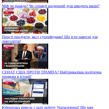
Міф чи правда? Чи справді щоденний душ шкодить шкірі?
Прості продукти, які є суперфудами! Що їсти навесні для
довголіття?
СЕНАТ США ПРОТИ ТРАМПА? Найтриваліша політична
промова в історії!
Кібератака вивела з ладу роботу Укрзалізниці! Що вже