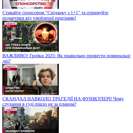
Ставайте спонсором "Сніданку з 1+1" та отримуйте
подарунки від улюбленої програми!
ВАЖЛИВО! Гробки 2025: Як правильно провести поминальні
дні?
СКАНДАЛ НАВКОЛО ТРАГЕДІЇ НА ФУНІКУЛЕРІ! Чому
слухання в суді пішло не за планом?