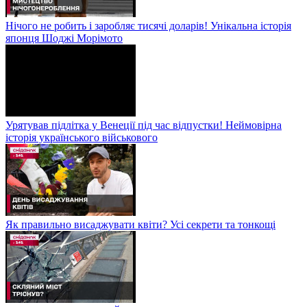
Нічого не робить і заробляє тисячі доларів! Унікальна історія
японця Шоджі Морімото
Урятував підлітка у Венеції під час відпустки! Неймовірна
історія українського військового
Як правильно висаджувати квіти? Усі секрети та тонкощі