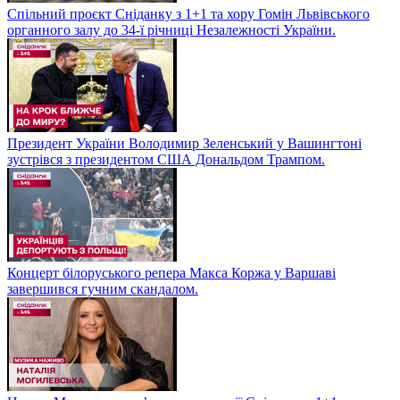
Спільний проєкт Сніданку з 1+1 та хору Гомін Львівського
органного залу до 34-ї річниці Незалежності України.
Президент України Володимир Зеленський у Вашингтоні
зустрівся з президентом США Дональдом Трампом.
Концерт білоруського репера Макса Коржа у Варшаві
завершився гучним скандалом.