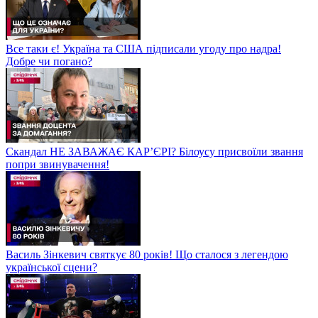
Все таки є! Україна та США підписали угоду про надра!
Добре чи погано?
Скандал НЕ ЗАВАЖАЄ КАР’ЄРІ? Білоусу присвоїли звання
попри звинувачення!
Василь Зінкевич святкує 80 років! Що сталося з легендою
української сцени?