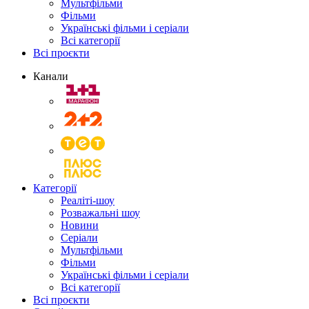
Мультфільми
Фільми
Українські фільми і серіали
Всі категорії
Всі проєкти
Канали
Категорії
Реаліті-шоу
Розважальні шоу
Новини
Серіали
Мультфільми
Фільми
Українські фільми і серіали
Всі категорії
Всі проєкти