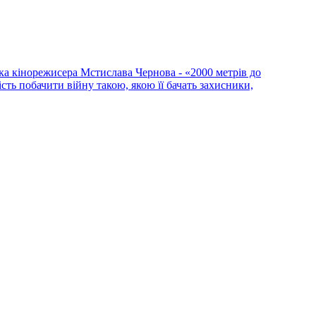
ка кінорежисера Мстислава Чернова - «2000 метрів до
сть побачити війну такою, якою її бачать захисники,