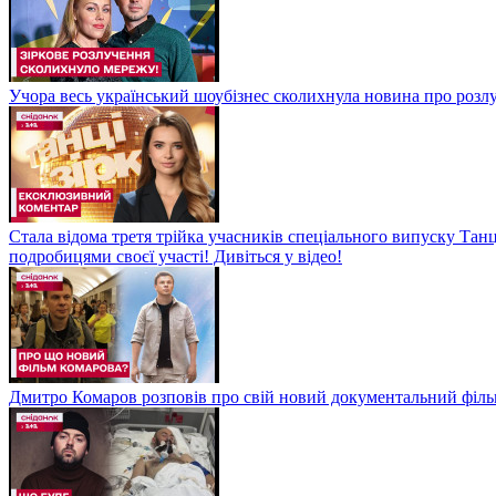
Учора весь український шоубізнес сколихнула новина про розлуч
Стала відома третя трійка учасників спеціального випуску Танц
подробицями своєї участі! Дивіться у відео!
Дмитро Комаров розповів про свій новий документальний філь