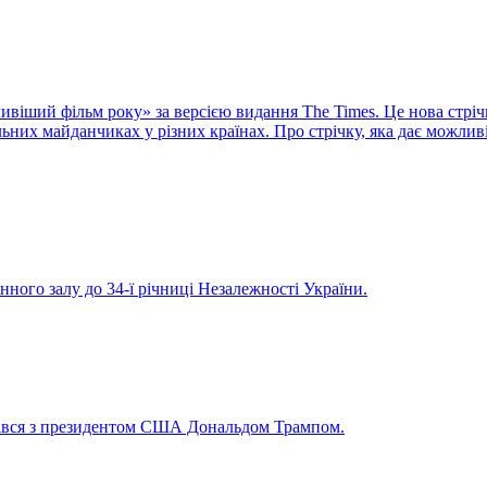
віший фільм року» за версією видання The Times. Це нова стріч
них майданчиках у різних країнах. Про стрічку, яка дає можливі
нного залу до 34-ї річниці Незалежності України.
рівся з президентом США Дональдом Трампом.