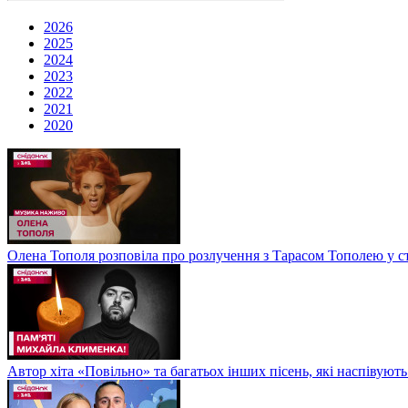
2026
2025
2024
2023
2022
2021
2020
Олена Тополя розповіла про розлучення з Тарасом Тополею у ст
Автор хіта «Повільно» та багатьох інших пісень, які наспіву