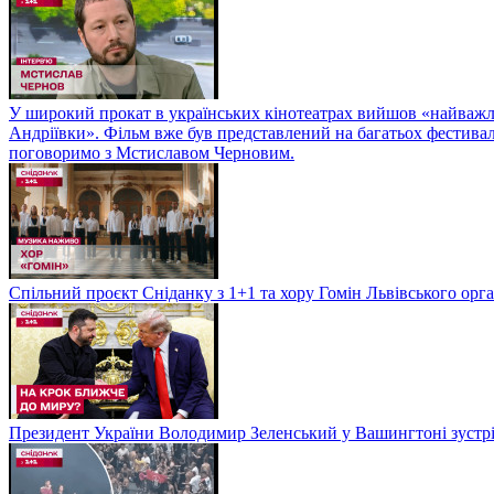
У широкий прокат в українських кінотеатрах вийшов «найважли
Андріївки». Фільм вже був представлений на багатьох фестиваль
поговоримо з Мстиславом Черновим.
Спільний проєкт Сніданку з 1+1 та хору Гомін Львівського орга
Президент України Володимир Зеленський у Вашингтоні зуст