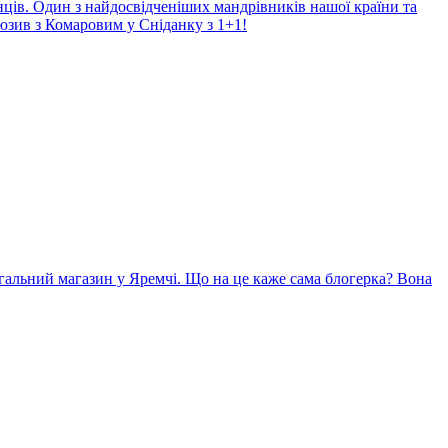
нців. Один з найдосвідченіших мандрівників нашої країни та
юзив з Комаровим у Сніданку з 1+1!
гальний магазин у Яремчі. Що на це каже сама блогерка? Вона