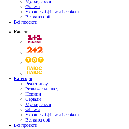
Мультфільми
Фільми
Українські фільми і серіали
Всі категорії
Всі проєкти
Канали
Категорії
Реаліті-шоу
Розважальні шоу
Новини
Серіали
Мультфільми
Фільми
Українські фільми і серіали
Всі категорії
Всі проєкти