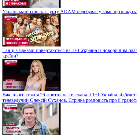
Український співак з гурту ADAM перебуває у комі: що кажуть л
Танці з зірками повертаються на 1+1 Україна із новорічним бл
країни?
Вже цього тижня 26 жовтня на телеканалі 1+1 Україна відбудеть
телеведучий Олексій Суханов. Стрічка розповість про її трансф