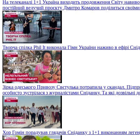
На телеканалі 1+1 Україна виходить продовження Світу навивор
постійний ведучий проєкту Дмитро Комаров поділиться своїми 
Творча спілка Phil It виконала Гімн України наживо в ефірі Сні
Зірка одеського Привозу Свєтулька потрапила у скандал. Підпр
особисто зустрілася з журналістами Сніданку. Та які дозвільні
Хор Гомін порадував глядачів Сніданку з 1+1 виконанням легенд