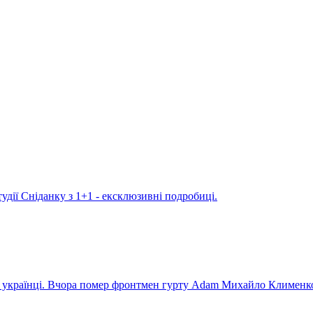
удії Сніданку з 1+1 - ексклюзивні подробиці.
ють українці. Вчора помер фронтмен гурту Adam Михайло Клименк