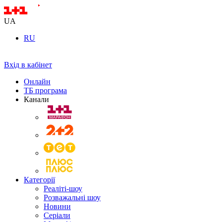
UA
RU
Вхід в кабінет
Онлайн
ТБ програма
Канали
Категорії
Реаліті-шоу
Розважальні шоу
Новини
Серіали