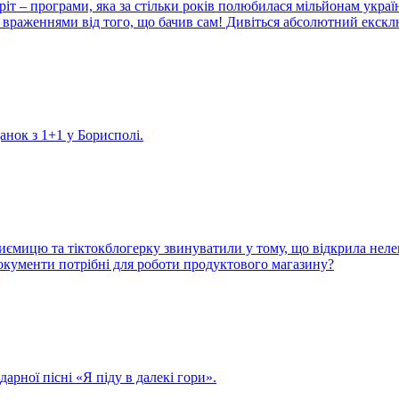
іт – програми, яка за стільки років полюбилася мільйонам украї
враженнями від того, що бачив сам! Дивіться абсолютний екскл
данок з 1+1 у Борисполі.
иємицю та тіктокблогерку звинуватили у тому, що відкрила неле
 документи потрібні для роботи продуктового магазину?
арної пісні «Я піду в далекі гори».