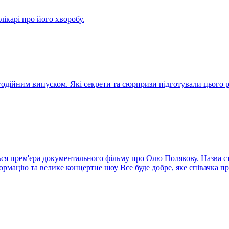
ікарі про його хворобу.
агодійним випуском. Які секрети та сюрпризи підготували цього
ся прем'єра документального фільму про Олю Полякову. Назва стр
ормацію та велике концертне шоу Все буде добре, яке співачка п