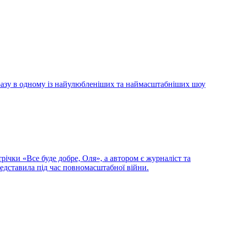
 разу в одному із найулюбленіших та наймасштабніших шоу
ічки «Все буде добре, Оля», а автором є журналіст та
редставила під час повномасштабної війни.