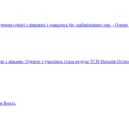
ення однієї з зіркових і здавалось би, найміцніших пар – Олени 
ів з зірками. Однією з учасниць стала ведуча ТСН Наталія Остро
м Вихід.