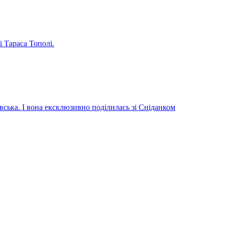
і Тараса Тополі.
вська. І вона ексклюзивно поділилась зі Сніданком