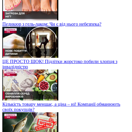
Педикюр з гель-лаком: Чи є від нього небезпека?
ЦЕ ПРОСТО ШОК! Підлітки жорстоко побили хлопця з
інвалідністю
Кількість товару меншає, а ціна – ні! Компанії обманюють
своїх покупців?