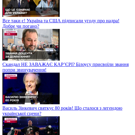
Все таки є! Україна та США підписали угоду про надра!
Добре чи погано?
Скандал НЕ ЗАВАЖАЄ КАР’ЄРІ? Білоусу присвоїли звання
попри звинувачення!
Василь Зінкевич святкує 80 років! Що сталося з легендою
української сцени?