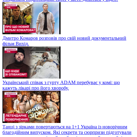
Дмитро Комаров розповів про свій новий документальний
фільм Вихід.
Український співак з гурту ADAM перебуває у комі: що
кажуть лікарі про його хворобу.
Танці з зірками повертаються на 1+1 Україна із новорічним
благодійним випуском. Які секрети та сюрпризи підготували