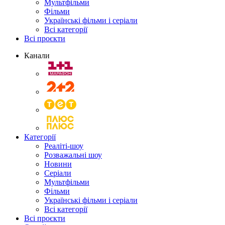
Мультфільми
Фільми
Українські фільми і серіали
Всі категорії
Всі проєкти
Канали
Категорії
Реаліті-шоу
Розважальні шоу
Новини
Серіали
Мультфільми
Фільми
Українські фільми і серіали
Всі категорії
Всі проєкти