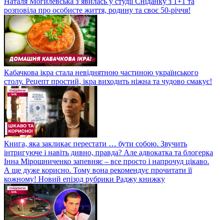
Наталя Могилевська з’явилась у студії Сніданку з 1+1 та
розповіла про особисте життя, родину та своє 50-річчя!
Кабачкова ікра стала невіднятною частиною українського
столу. Рецепт простий, ікра виходить ніжна та чудово смакує!
Книга, яка закликає перестати … бути собою. Звучить
інтригуюче і навіть дивно, правда? Але адвокатка та блогерка
Інна Мірошниченко запевняє – все просто і напрочуд цікаво.
А ще дуже корисно. Тому вона рекомендує прочитати її
кожному! Новий епізод рубрики Раджу книжку