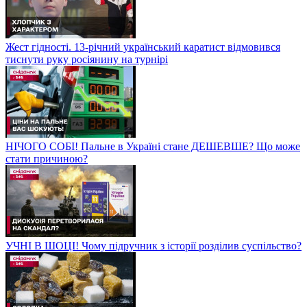
Жест гідності. 13-річний український каратист відмовився
тиснути руку росіянину на турнірі
НІЧОГО СОБІ! Пальне в Україні стане ДЕШЕВШЕ? Що може
стати причиною?
УЧНІ В ШОЦІ! Чому підручник з історії розділив суспільство?