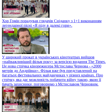
Хор Гомін порадував глядачів Сніданку з 1+1 виконанням
легендарної пісні «Я піду в далекі гори».
У широкий прокат в українських кінотеатрах вийшов
«найважливіший фільм року» за версією видання The Times.
Це нова стрічка кінорежисера Мстислава Чернова - «2000
метрів до Андріївки». Фільм вже був представлений на
багатьох фестивальних майданчиках у різних країнах. Про
стрічку, яка дає можливість побачити війну такою, якою її
бачать захисники, поговоримо з Мстиславом Черновим.