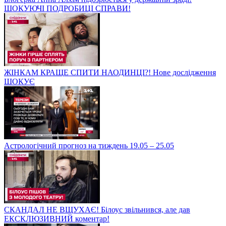
ШОКУЮЧІ ПОДРОБИЦІ СПРАВИ!
ЖІНКАМ КРАЩЕ СПИТИ НАОДИНЦІ?! Нове дослідження
ШОКУЄ
Астрологічний прогноз на тиждень 19.05 – 25.05
СКАНДАЛ НЕ ВЩУХАЄ! Білоус звільнився, але дав
ЕКСКЛЮЗИВНИЙ коментар!