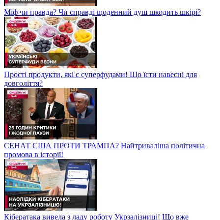
Міф чи правда? Чи справді щоденний душ шкодить шкірі?
Прості продукти, які є суперфудами! Що їсти навесні для
довголіття?
СЕНАТ США ПРОТИ ТРАМПА? Найтриваліша політична
промова в історії!
Кібератака вивела з ладу роботу Укрзалізниці! Що вже