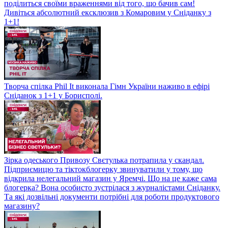
поділиться своїми враженнями від того, що бачив сам!
Дивіться абсолютний ексклюзив з Комаровим у Сніданку з
1+1!
Творча спілка Phil It виконала Гімн України наживо в ефірі
Сніданок з 1+1 у Борисполі.
Зірка одеського Привозу Свєтулька потрапила у скандал.
Підприємицю та тіктокблогерку звинуватили у тому, що
відкрила нелегальний магазин у Яремчі. Що на це каже сама
блогерка? Вона особисто зустрілася з журналістами Сніданку.
Та які дозвільні документи потрібні для роботи продуктового
магазину?