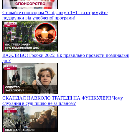
Ставайте спонсором "Сніданку з 1+1" та отримуйте
подарунки від улюбленої програми!
ВАЖЛИВО! Гробки 2025: Як правильно провести поминальні
дні?
СКАНДАЛ НАВКОЛО ТРАГЕДІЇ НА ФУНІКУЛЕРІ! Чому
слухання в суді пішло не за планом?