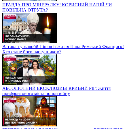
ПРАВДА ПРО МІНЕРАЛКУ! КОРИСНИЙ НАПІЙ ЧИ
ПОВІЛЬНА ОТРУТА?
Ватикан у жалобі! Пішов із життя Папа Римський Франциск!
Хто стане його наступником?
АБСОЛЮТНИЙ ЕКСКЛЮЗИВ! КРИВИЙ РІГ: Життя
прифронтового міста попри війну