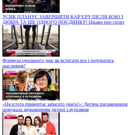
УСИК ПЛАНУЄ ЗАВЕРШИТИ КАР’ЄРУ ПІСЛЯ БОЮ З
ДЮБУА ТА ЩЕ ОДНОГО ПОЄДИНКУ! Цікаво про спорт
Формула ідеального дня: як встигати все і почуватись
щасливим?
«Ця істота привертає забагато уваги!»: Дитяча письменниця
шокувала зауваженням дитині з аутизмом