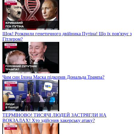
Шок! Розкрили генетичного двійника Путіна! Що їх пов'язує з
Гітлером?
Чим син Ілона Маска підкорив Дональда Трампа?
ТЕРМІНОВО! ТИСЯЧІ ЛЮДЕЙ ЗАСТРЯГЛИ НА
ВОКЗАЛАХ! Хто здійснив хакерську атаку?