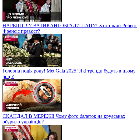
НАРЕШТІ! У ВАТИКАНІ ОБРАЛИ ПАПУ! Хто такий Роберт
Френсіс превост?
Головна подія року! Met Gala 2025! Які тренди будуть в цьому
році?
СКАНДАЛ В МЕРЕЖІ! Чому фото балеток на круасанах
обурило українців?