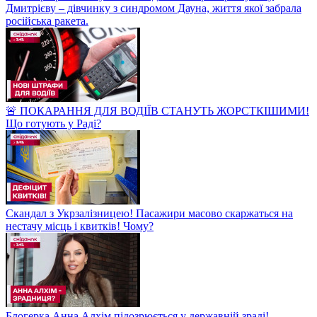
Дмитрієву – дівчинку з синдромом Дауна, життя якої забрала
російська ракета.
🚨 ПОКАРАННЯ ДЛЯ ВОДІЇВ СТАНУТЬ ЖОРСТКІШИМИ!
Що готують у Раді?
Скандал з Укрзалізницею! Пасажири масово скаржаться на
нестачу місць і квитків! Чому?
Блогерка Анна Алхім підозрюється у державній зраді!