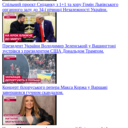
Спільний проєкт Сніданку з 1+1 та хору Гомін Львівського
органного залу до 34-ї річниці Незалежності України.
Президент України Володимир Зеленський у Вашингтоні
зустрівся з президентом США Дональдом Трампом.
Концерт білоруського репера Макса Коржа у Варшаві
завершився гучним скандалом.