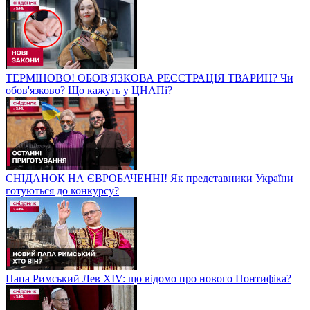
ТЕРМІНОВО! ОБОВ'ЯЗКОВА РЕЄСТРАЦІЯ ТВАРИН? Чи
обов'язково? Що кажуть у ЦНАПі?
СНІДАНОК НА ЄВРОБАЧЕННІ! Як представники України
готуються до конкурсу?
Папа Римський Лев XIV: що відомо про нового Понтифіка?