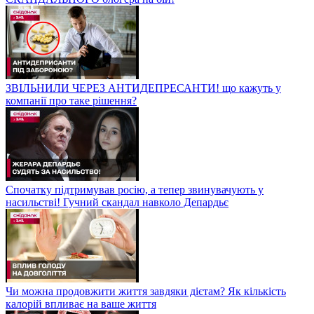
ЗВІЛЬНИЛИ ЧЕРЕЗ АНТИДЕПРЕСАНТИ! що кажуть у
компанії про таке рішення?
Спочатку підтримував росію, а тепер звинувачують у
насильстві! Гучний скандал навколо Депардьє
Чи можна продовжити життя завдяки дієтам? Як кількість
калорій впливає на ваше життя