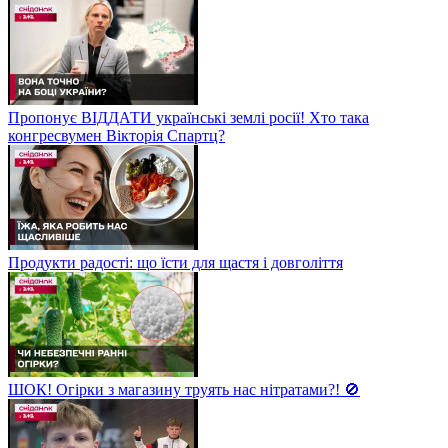
Пропонує ВІДДАТИ українські землі росії! Хто така
конгресвумен Вікторія Спартц?
Продукти радості: що їсти для щастя і довголіття
ШОК! Огірки з магазину труять нас нітратами?! 🚫