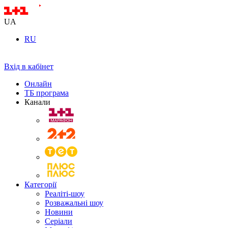
UA
RU
Вхід в кабінет
Онлайн
ТБ програма
Канали
Категорії
Реаліті-шоу
Розважальні шоу
Новини
Серіали