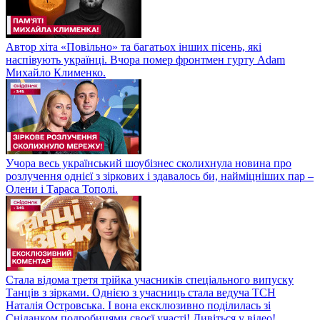
Автор хіта «Повільно» та багатьох інших пісень, які
наспівують українці. Вчора помер фронтмен гурту Adam
Михайло Клименко.
Учора весь український шоубізнес сколихнула новина про
розлучення однієї з зіркових і здавалось би, найміцніших пар –
Олени і Тараса Тополі.
Стала відома третя трійка учасників спеціального випуску
Танців з зірками. Однією з учасниць стала ведуча ТСН
Наталія Островська. І вона ексклюзивно поділилась зі
Сніданком подробицями своєї участі! Дивіться у відео!