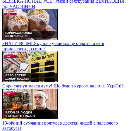
БЕЗПЕКА ПОНАД УСЕ! Умови святкування ВЕЛИКОДНЯ
під ЧАС ВІЙНИ
ЗНАТИ ВСІМ! Яку паску найкраще обрати та як її
прикрасити до свята?
Євро сягнув максимуму! Що буде з курсом валют в Україні?
13-річний сумчанин врятував десятки людей з палаючого
автобуса!