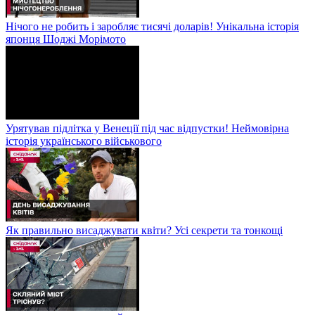
Нічого не робить і заробляє тисячі доларів! Унікальна історія
японця Шоджі Морімото
Урятував підлітка у Венеції під час відпустки! Неймовірна
історія українського військового
Як правильно висаджувати квіти? Усі секрети та тонкощі