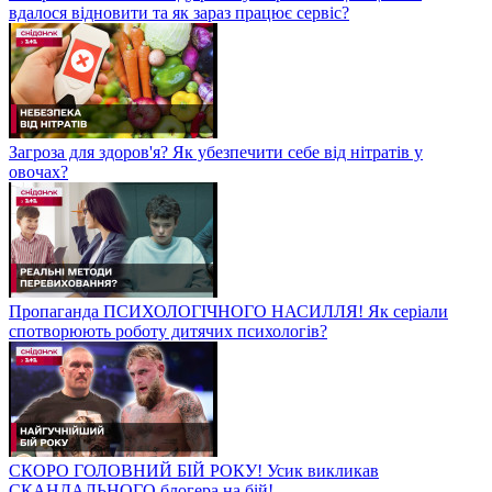
вдалося відновити та як зараз працює сервіс?
Загроза для здоров'я? Як убезпечити себе від нітратів у
овочах?
Пропаганда ПСИХОЛОГІЧНОГО НАСИЛЛЯ! Як серіали
спотворюють роботу дитячих психологів?
СКОРО ГОЛОВНИЙ БІЙ РОКУ! Усик викликав
СКАНДАЛЬНОГО блогера на бій!