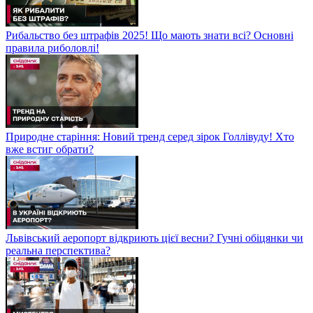
Рибальство без штрафів 2025! Що мають знати всі? Основні
правила риболовлі!
Природне старіння: Новий тренд серед зірок Голлівуду! Хто
вже встиг обрати?
Львівський аеропорт відкриють цієї весни? Гучні обіцянки чи
реальна перспектива?