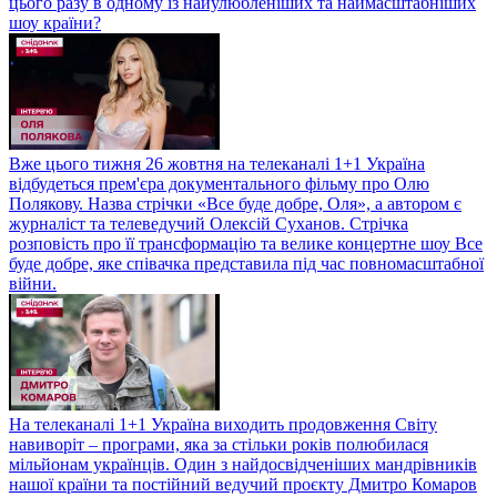
цього разу в одному із найулюбленіших та наймасштабніших
шоу країни?
Вже цього тижня 26 жовтня на телеканалі 1+1 Україна
відбудеться прем'єра документального фільму про Олю
Полякову. Назва стрічки «Все буде добре, Оля», а автором є
журналіст та телеведучий Олексій Суханов. Стрічка
розповість про її трансформацію та велике концертне шоу Все
буде добре, яке співачка представила під час повномасштабної
війни.
На телеканалі 1+1 Україна виходить продовження Світу
навиворіт – програми, яка за стільки років полюбилася
мільйонам українців. Один з найдосвідченіших мандрівників
нашої країни та постійний ведучий проєкту Дмитро Комаров