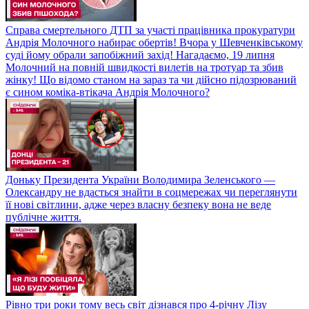
Справа смертельного ДТП за участі працівника прокуратури
Андрія Молочного набирає обертів! Вчора у Шевченківському
суді йому обрали запобіжний захід! Нагадаємо, 19 липня
Молочний на повній швидкості вилетів на тротуар та збив
жінку! Що відомо станом на зараз та чи дійсно підозрюваний
є сином коміка-втікача Андрія Молочного?
Доньку Президента України Володимира Зеленського —
Олександру не вдасться знайти в соцмережах чи переглянути
її нові світлини, адже через власну безпеку вона не веде
публічне життя.
Рівно три роки тому весь світ дізнався про 4-річну Лізу