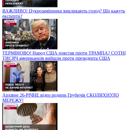
ВАЖЛИВО! Цукрозамінники викликають голод? Що кажуть
експерти?
ТЕРМІНОВО! Народ США повстав проти ТРАМПА? СОТНІ
ТИСЯЧ американців вийшли проти президента США
Архівне 26-РІЧНЕ відео родини Грубичів СКОЛИХНУЛО
МЕРЕЖУ!