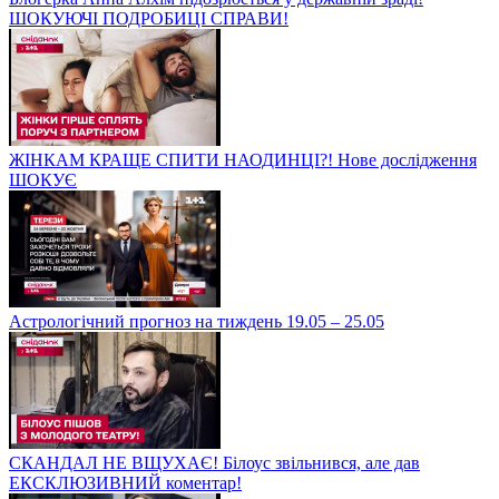
ШОКУЮЧІ ПОДРОБИЦІ СПРАВИ!
ЖІНКАМ КРАЩЕ СПИТИ НАОДИНЦІ?! Нове дослідження
ШОКУЄ
Астрологічний прогноз на тиждень 19.05 – 25.05
СКАНДАЛ НЕ ВЩУХАЄ! Білоус звільнився, але дав
ЕКСКЛЮЗИВНИЙ коментар!