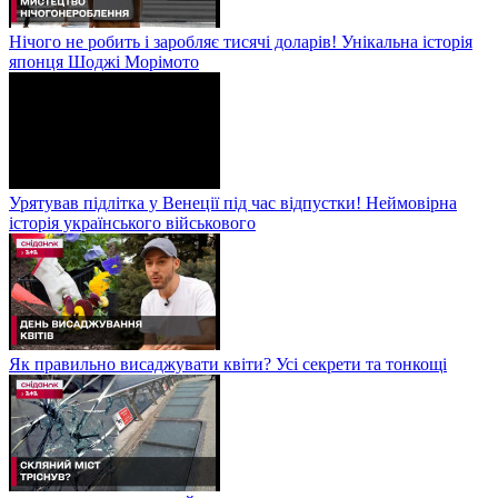
Нічого не робить і заробляє тисячі доларів! Унікальна історія
японця Шоджі Морімото
Урятував підлітка у Венеції під час відпустки! Неймовірна
історія українського військового
Як правильно висаджувати квіти? Усі секрети та тонкощі