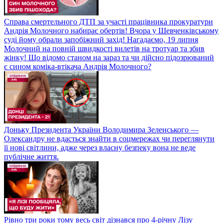
Справа смертельного ДТП за участі працівника прокуратури
Андрія Молочного набирає обертів! Вчора у Шевченківському
суді йому обрали запобіжний захід! Нагадаємо, 19 липня
Молочний на повній швидкості вилетів на тротуар та збив
жінку! Що відомо станом на зараз та чи дійсно підозрюваний
є сином коміка-втікача Андрія Молочного?
Доньку Президента України Володимира Зеленського —
Олександру не вдасться знайти в соцмережах чи переглянути
її нові світлини, адже через власну безпеку вона не веде
публічне життя.
Рівно три роки тому весь світ дізнався про 4-річну Лізу