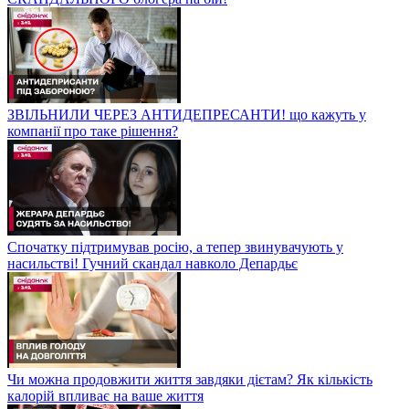
ЗВІЛЬНИЛИ ЧЕРЕЗ АНТИДЕПРЕСАНТИ! що кажуть у
компанії про таке рішення?
Спочатку підтримував росію, а тепер звинувачують у
насильстві! Гучний скандал навколо Депардьє
Чи можна продовжити життя завдяки дієтам? Як кількість
калорій впливає на ваше життя