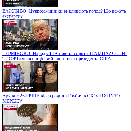
ВАЖЛИВО! Цукрозамінники викликають голод? Що кажуть
експерти?
ТЕРМІНОВО! Народ США повстав проти ТРАМПА? СОТНІ
ТИСЯЧ американців вийшли проти президента США
Архівне 26-РІЧНЕ відео родини Грубичів СКОЛИХНУЛО
МЕРЕЖУ!