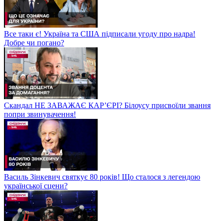
Все таки є! Україна та США підписали угоду про надра!
Добре чи погано?
Скандал НЕ ЗАВАЖАЄ КАР’ЄРІ? Білоусу присвоїли звання
попри звинувачення!
Василь Зінкевич святкує 80 років! Що сталося з легендою
української сцени?