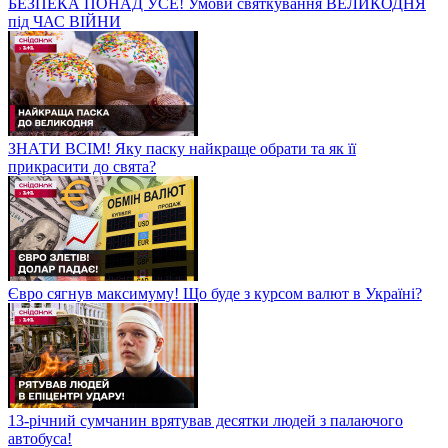
БЕЗПЕКА ПОНАД УСЕ! Умови святкування ВЕЛИКОДНЯ
під ЧАС ВІЙНИ
ЗНАТИ ВСІМ! Яку паску найкраще обрати та як її
прикрасити до свята?
Євро сягнув максимуму! Що буде з курсом валют в Україні?
13-річний сумчанин врятував десятки людей з палаючого
автобуса!