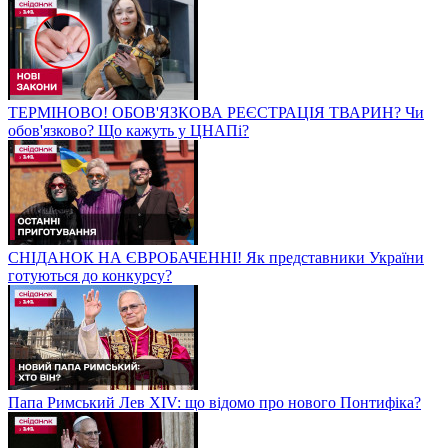
ТЕРМІНОВО! ОБОВ'ЯЗКОВА РЕЄСТРАЦІЯ ТВАРИН? Чи
обов'язково? Що кажуть у ЦНАПі?
СНІДАНОК НА ЄВРОБАЧЕННІ! Як представники України
готуються до конкурсу?
Папа Римський Лев XIV: що відомо про нового Понтифіка?