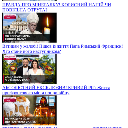
ПРАВДА ПРО МІНЕРАЛКУ! КОРИСНИЙ НАПІЙ ЧИ
ПОВІЛЬНА ОТРУТА?
Ватикан у жалобі! Пішов із життя Папа Римський Франциск!
Хто стане його наступником?
АБСОЛЮТНИЙ ЕКСКЛЮЗИВ! КРИВИЙ РІГ: Життя
прифронтового міста попри війну