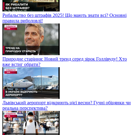
Рибальство без штрафів 2025! Що мають знати всі? Основні
правила риболовлі!
Природне старіння: Новий тренд серед зірок Голлівуду! Хто
вже встиг обрати?
Львівський аеропорт відкриють цієї весни? Гучні обіцянки чи
реальна перспектива?