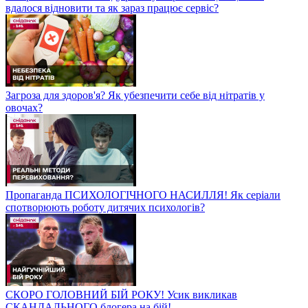
вдалося відновити та як зараз працює сервіс?
Загроза для здоров'я? Як убезпечити себе від нітратів у
овочах?
Пропаганда ПСИХОЛОГІЧНОГО НАСИЛЛЯ! Як серіали
спотворюють роботу дитячих психологів?
СКОРО ГОЛОВНИЙ БІЙ РОКУ! Усик викликав
СКАНДАЛЬНОГО блогера на бій!