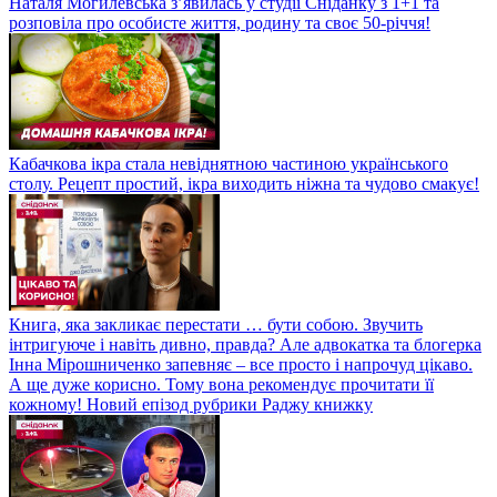
Наталя Могилевська з’явилась у студії Сніданку з 1+1 та
розповіла про особисте життя, родину та своє 50-річчя!
Кабачкова ікра стала невіднятною частиною українського
столу. Рецепт простий, ікра виходить ніжна та чудово смакує!
Книга, яка закликає перестати … бути собою. Звучить
інтригуюче і навіть дивно, правда? Але адвокатка та блогерка
Інна Мірошниченко запевняє – все просто і напрочуд цікаво.
А ще дуже корисно. Тому вона рекомендує прочитати її
кожному! Новий епізод рубрики Раджу книжку