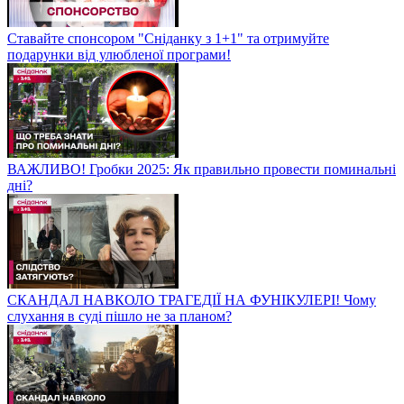
Ставайте спонсором "Сніданку з 1+1" та отримуйте
подарунки від улюбленої програми!
ВАЖЛИВО! Гробки 2025: Як правильно провести поминальні
дні?
СКАНДАЛ НАВКОЛО ТРАГЕДІЇ НА ФУНІКУЛЕРІ! Чому
слухання в суді пішло не за планом?