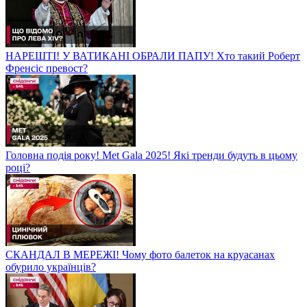
НАРЕШТІ! У ВАТИКАНІ ОБРАЛИ ПАПУ! Хто такий Роберт
Френсіс превост?
Головна подія року! Met Gala 2025! Які тренди будуть в цьому
році?
СКАНДАЛ В МЕРЕЖІ! Чому фото балеток на круасанах
обурило українців?