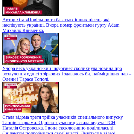
Автор хіта «Повільно» та багатьох інших пісень, які
наспівують українці. Вчора помер фронтмен гурту Adam
Михайло Клименко.
Учора весь український шоубізнес сколихнула новина про
розлучення однієї з зіркових і здавалось би, найміцніших пар –
Олени і Тараса Тополі.
Стала відома третя трійка учасників спеціального випуску
Танців з зірками. Однією з учасниць стала ведуча ТСН
Наталія Островська. І вона ексклюзивно поділилась зі
Сніданком подробицями своєї участі! Дивіться у відео!