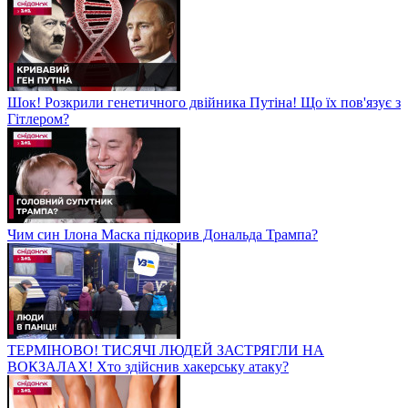
Шок! Розкрили генетичного двійника Путіна! Що їх пов'язує з
Гітлером?
Чим син Ілона Маска підкорив Дональда Трампа?
ТЕРМІНОВО! ТИСЯЧІ ЛЮДЕЙ ЗАСТРЯГЛИ НА
ВОКЗАЛАХ! Хто здійснив хакерську атаку?