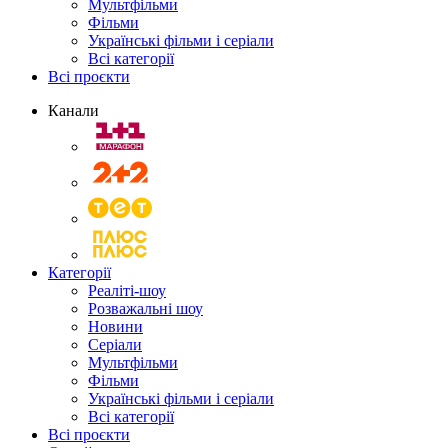
Мультфільми
Фільми
Українські фільми і серіали
Всі категорії
Всі проєкти
Канали
Категорії
Реаліті-шоу
Розважальні шоу
Новини
Серіали
Мультфільми
Фільми
Українські фільми і серіали
Всі категорії
Всі проєкти