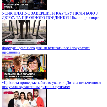
УСИК ПЛАНУЄ ЗАВЕРШИТИ КАР’ЄРУ ПІСЛЯ БОЮ З
ДЮБУА ТА ЩЕ ОДНОГО ПОЄДИНКУ! Цікаво про спорт
Формула ідеального дня: як встигати все і почуватись
щасливим?
«Ця істота привертає забагато уваги!»: Дитяча письменниця
шокувала зауваженням дитині з аутизмом