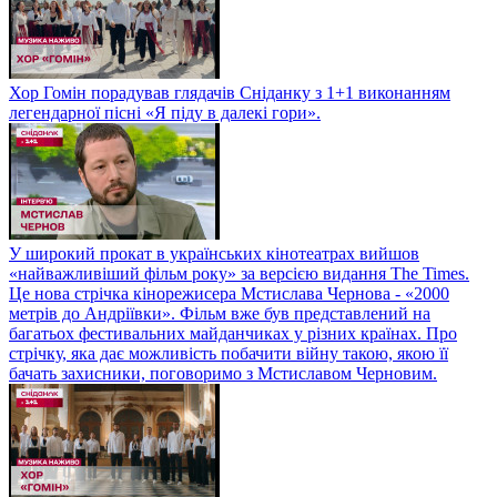
Хор Гомін порадував глядачів Сніданку з 1+1 виконанням
легендарної пісні «Я піду в далекі гори».
У широкий прокат в українських кінотеатрах вийшов
«найважливіший фільм року» за версією видання The Times.
Це нова стрічка кінорежисера Мстислава Чернова - «2000
метрів до Андріївки». Фільм вже був представлений на
багатьох фестивальних майданчиках у різних країнах. Про
стрічку, яка дає можливість побачити війну такою, якою її
бачать захисники, поговоримо з Мстиславом Черновим.