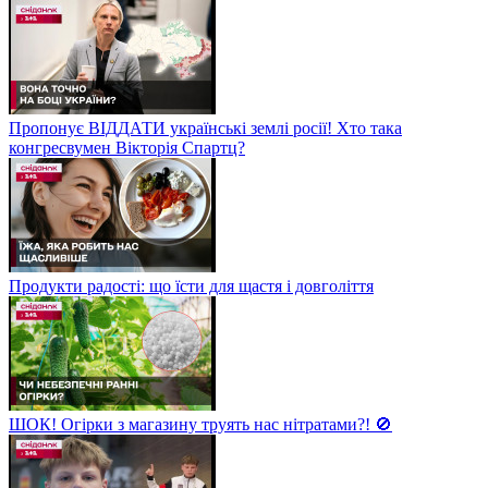
Пропонує ВІДДАТИ українські землі росії! Хто така
конгресвумен Вікторія Спартц?
Продукти радості: що їсти для щастя і довголіття
ШОК! Огірки з магазину труять нас нітратами?! 🚫