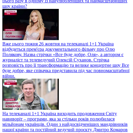
цього разу в одному із найулюбленіших та наймасштабніших
шоу країни?
Вже цього тижня 26 жовтня на телеканалі 1+1 Україна
відбудеться прем'єра документального фільму про Олю
Полякову. Назва стрічки «Все буде добре, Оля», а автором є
журналіст та телеведучий Олексій Суханов. Стрічка
розповість про її трансформацію та велике концертне шоу Все
буде добре, яке співачка представила під час повномасштабної
війни.
На телеканалі 1+1 Україна виходить продовження Світу
навиворіт – програми, яка за стільки років полюбилася
мільйонам українців. Один з найдосвідченіших мандрівників
нашої країни та постійний ведучий проєкту Дмитро Комаров