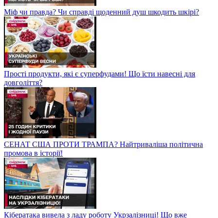
Міф чи правда? Чи справді щоденний душ шкодить шкірі?
Прості продукти, які є суперфудами! Що їсти навесні для
довголіття?
СЕНАТ США ПРОТИ ТРАМПА? Найтриваліша політична
промова в історії!
Кібератака вивела з ладу роботу Укрзалізниці! Що вже