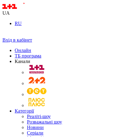
UA
RU
Вхід в кабінет
Онлайн
ТБ програма
Канали
Категорії
Реаліті-шоу
Розважальні шоу
Новини
Серіали