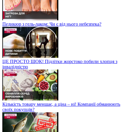
Педикюр з гель-лаком: Чи є від нього небезпека?
ЦЕ ПРОСТО ШОК! Підлітки жорстоко побили хлопця з
інвалідністю
Кількість товару меншає, а ціна – ні! Компанії обманюють
своїх покупців?