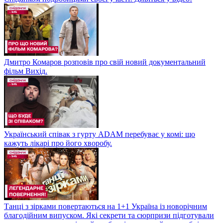
Дмитро Комаров розповів про свій новий документальний
фільм Вихід.
Український співак з гурту ADAM перебуває у комі: що
кажуть лікарі про його хворобу.
Танці з зірками повертаються на 1+1 Україна із новорічним
благодійним випуском. Які секрети та сюрпризи підготували