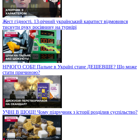
Жест гідності. 13-річний український каратист відмовився
тиснути руку росіянину на турнірі
НІЧОГО СОБІ! Пальне в Україні стане ДЕШЕВШЕ? Що може
стати причиною?
УЧНІ В ШОЦІ! Чому підручник з історії розділив суспільство?