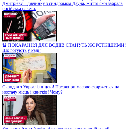
Дмитрієву – дівчинку з синдромом Дауна, життя якої забрала
російська ракета.
🚨 ПОКАРАННЯ ДЛЯ ВОДІЇВ СТАНУТЬ ЖОРСТКІШИМИ!
Що готують у Раді?
Скандал з Укрзалізницею! Пасажири масово скаржаться на
нестачу місць і квитків! Чому?
Блогерка Анна Алхім підозрюється у державній зраді!