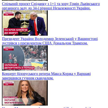
Спільний проєкт Сніданку з 1+1 та хору Гомін Львівського
органного залу до 34-ї річниці Незалежності України.
Президент України Володимир Зеленський у Вашингтоні
зустрівся з президентом США Дональдом Трампом.
Концерт білоруського репера Макса Коржа у Варшаві
завершився гучним скандалом.