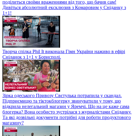
поділиться своїми враженнями від того, що бачив сам!
Дивіться абсолютний ексклюзив з Комаровим у Сніданку з
1+1!
Творча спілка Phil It виконала Гімн України наживо в ефірі
Сніданок з 1+1 у Борисполі.
Зірка одеського Привозу Свєтулька потрапила у скандал.
Підприємицю та тіктокблогерку звинуватили у тому, що
відкрила нелегальний магазин у Яремчі. Що на це каже сама
блогерка? Вона особисто зустрілася з журналістами Сніданку.
Та які дозвільні документи потрібні для роботи продуктового
магазину?