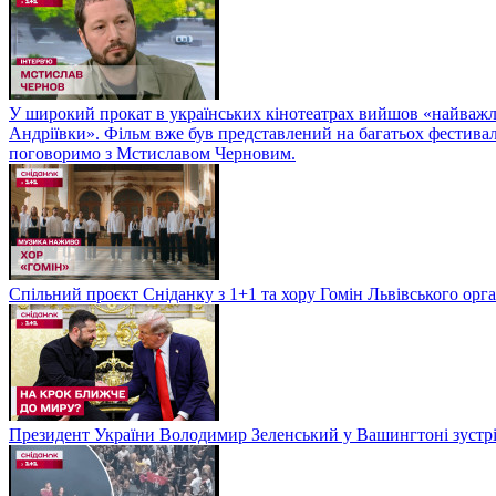
У широкий прокат в українських кінотеатрах вийшов «найважли
Андріївки». Фільм вже був представлений на багатьох фестиваль
поговоримо з Мстиславом Черновим.
Спільний проєкт Сніданку з 1+1 та хору Гомін Львівського орга
Президент України Володимир Зеленський у Вашингтоні зуст