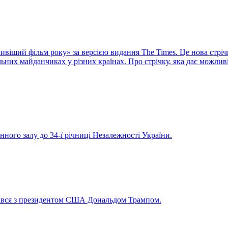
віший фільм року» за версією видання The Times. Це нова стріч
них майданчиках у різних країнах. Про стрічку, яка дає можливі
нного залу до 34-ї річниці Незалежності України.
рівся з президентом США Дональдом Трампом.