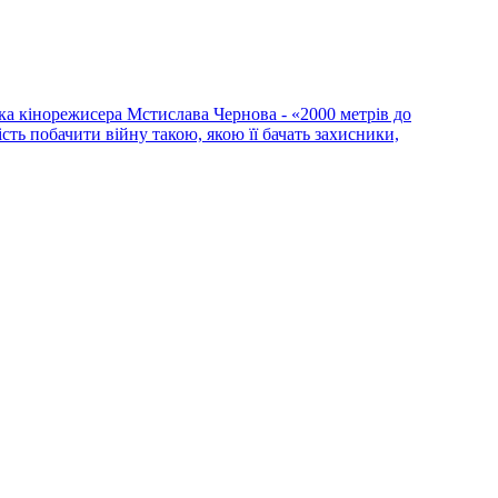
ка кінорежисера Мстислава Чернова - «2000 метрів до
сть побачити війну такою, якою її бачать захисники,