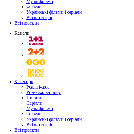
Мультфільми
Фільми
Українські фільми і серіали
Всі категорії
Всі проєкти
Канали
Категорії
Реаліті-шоу
Розважальні шоу
Новини
Серіали
Мультфільми
Фільми
Українські фільми і серіали
Всі категорії
Всі проєкти