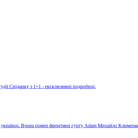
удії Сніданку з 1+1 - ексклюзивні подробиці.
ють українці. Вчора помер фронтмен гурту Adam Михайло Клименк