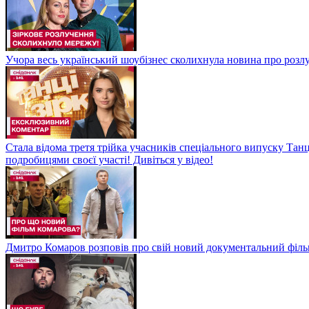
Учора весь український шоубізнес сколихнула новина про розлуч
Стала відома третя трійка учасників спеціального випуску Танц
подробицями своєї участі! Дивіться у відео!
Дмитро Комаров розповів про свій новий документальний філь