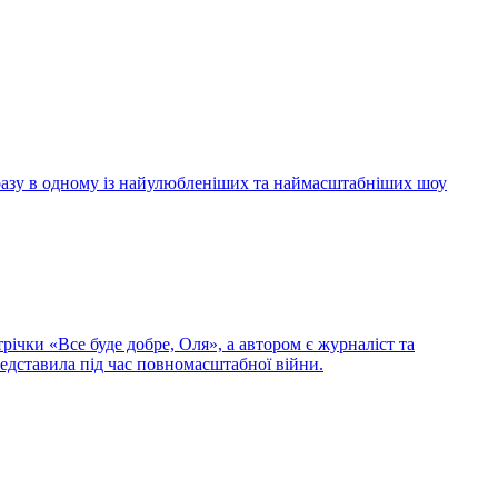
 разу в одному із найулюбленіших та наймасштабніших шоу
ічки «Все буде добре, Оля», а автором є журналіст та
редставила під час повномасштабної війни.