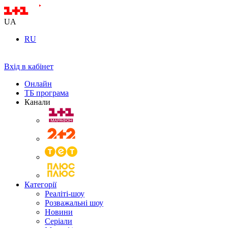
UA
RU
Вхід в кабінет
Онлайн
ТБ програма
Канали
Категорії
Реаліті-шоу
Розважальні шоу
Новини
Серіали