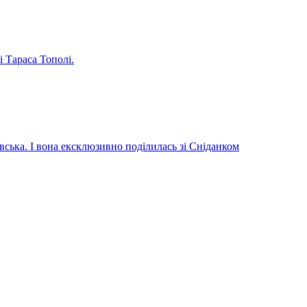
і Тараса Тополі.
вська. І вона ексклюзивно поділилась зі Сніданком