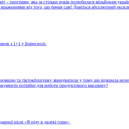
іт – програми, яка за стільки років полюбилася мільйонам украї
враженнями від того, що бачив сам! Дивіться абсолютний екскл
данок з 1+1 у Борисполі.
иємицю та тіктокблогерку звинуватили у тому, що відкрила неле
 документи потрібні для роботи продуктового магазину?
арної пісні «Я піду в далекі гори».