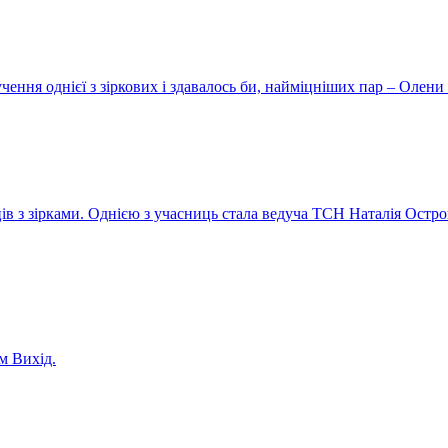
ення однієї з зіркових і здавалось би, найміцніших пар – Олени 
ів з зірками. Однією з учасниць стала ведуча ТСН Наталія Остро
м Вихід.