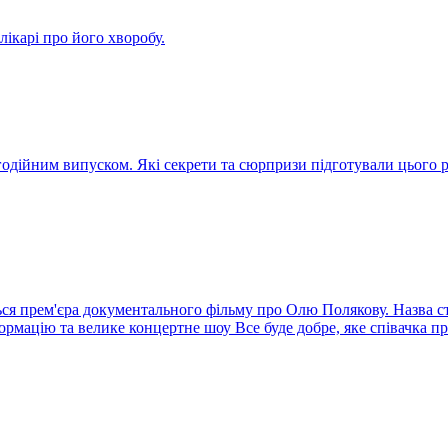
ікарі про його хворобу.
агодійним випуском. Які секрети та сюрпризи підготували цього
ся прем'єра документального фільму про Олю Полякову. Назва стр
ормацію та велике концертне шоу Все буде добре, яке співачка п