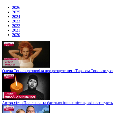
2026
2025
2024
2023
2022
2021
2020
Олена Тополя розповіла про розлучення з Тарасом Тополею у ст
Автор хіта «Повільно» та багатьох інших пісень, які наспіву