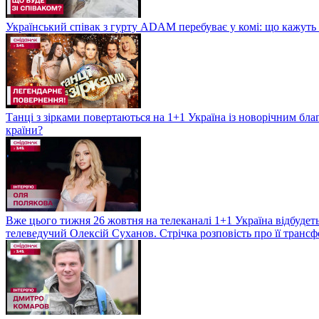
Український співак з гурту ADAM перебуває у комі: що кажуть л
Танці з зірками повертаються на 1+1 Україна із новорічним бл
країни?
Вже цього тижня 26 жовтня на телеканалі 1+1 Україна відбудеть
телеведучий Олексій Суханов. Стрічка розповість про її трансф