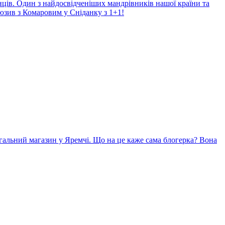
нців. Один з найдосвідченіших мандрівників нашої країни та
юзив з Комаровим у Сніданку з 1+1!
гальний магазин у Яремчі. Що на це каже сама блогерка? Вона