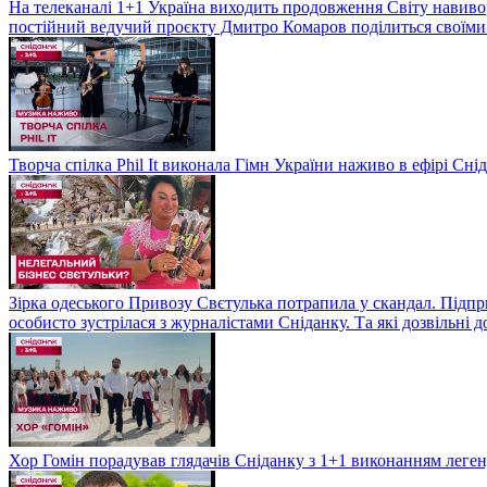
На телеканалі 1+1 Україна виходить продовження Світу навивор
постійний ведучий проєкту Дмитро Комаров поділиться своїми 
Творча спілка Phil It виконала Гімн України наживо в ефірі Сні
Зірка одеського Привозу Свєтулька потрапила у скандал. Підпр
особисто зустрілася з журналістами Сніданку. Та які дозвільні
Хор Гомін порадував глядачів Сніданку з 1+1 виконанням легенд