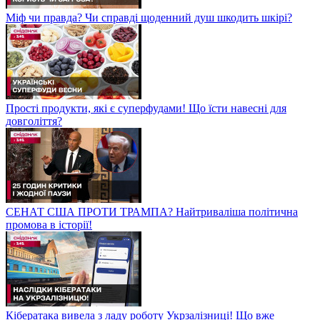
Міф чи правда? Чи справді щоденний душ шкодить шкірі?
Прості продукти, які є суперфудами! Що їсти навесні для
довголіття?
СЕНАТ США ПРОТИ ТРАМПА? Найтриваліша політична
промова в історії!
Кібератака вивела з ладу роботу Укрзалізниці! Що вже