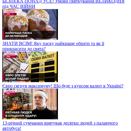
БЕЗПЕКА ПОНАД УСЕ! Умови святкування ВЕЛИКОДНЯ
під ЧАС ВІЙНИ
ЗНАТИ ВСІМ! Яку паску найкраще обрати та як її
прикрасити до свята?
Євро сягнув максимуму! Що буде з курсом валют в Україні?
13-річний сумчанин врятував десятки людей з палаючого
автобуса!