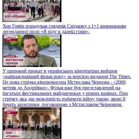
Хор Гомін порадував глядачів Сніданку з 1+1 виконанням
легендарної пісні «Я піду в далекі гори».
У широкий прокат в українських кінотеатрах вийшов
«найважливіший фільм року» за версією видання The Times.
Це нова стрічка кінорежисера Мстислава Чернова - «2000
метрів до Андріївки». Фільм вже був представлений на
багатьох фестивальних майданчиках у різних країнах. Про
стрічку, яка дає можливість побачити війну такою, якою її
бачать захисники, поговоримо з Мстиславом Черновим.