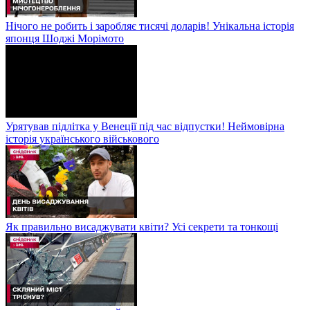
Нічого не робить і заробляє тисячі доларів! Унікальна історія
японця Шоджі Морімото
Урятував підлітка у Венеції під час відпустки! Неймовірна
історія українського військового
Як правильно висаджувати квіти? Усі секрети та тонкощі