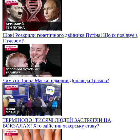
Шок! Розкрили генетичного двійника Путіна! Що їх пов'язує з
Гітлером?
Чим син Ілона Маска підкорив Дональда Трампа?
ТЕРМІНОВО! ТИСЯЧІ ЛЮДЕЙ ЗАСТРЯГЛИ НА
ВОКЗАЛАХ! Хто здійснив хакерську атаку?