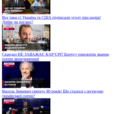
Все таки є! Україна та США підписали угоду про надра!
Добре чи погано?
Скандал НЕ ЗАВАЖАЄ КАР’ЄРІ? Білоусу присвоїли звання
попри звинувачення!
Василь Зінкевич святкує 80 років! Що сталося з легендою
української сцени?