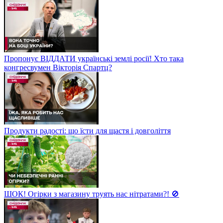
Пропонує ВІДДАТИ українські землі росії! Хто така
конгресвумен Вікторія Спартц?
Продукти радості: що їсти для щастя і довголіття
ШОК! Огірки з магазину труять нас нітратами?! 🚫