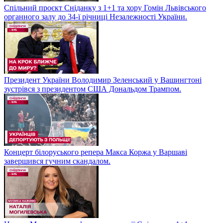
Спільний проєкт Сніданку з 1+1 та хору Гомін Львівського
органного залу до 34-ї річниці Незалежності України.
Президент України Володимир Зеленський у Вашингтоні
зустрівся з президентом США Дональдом Трампом.
Концерт білоруського репера Макса Коржа у Варшаві
завершився гучним скандалом.