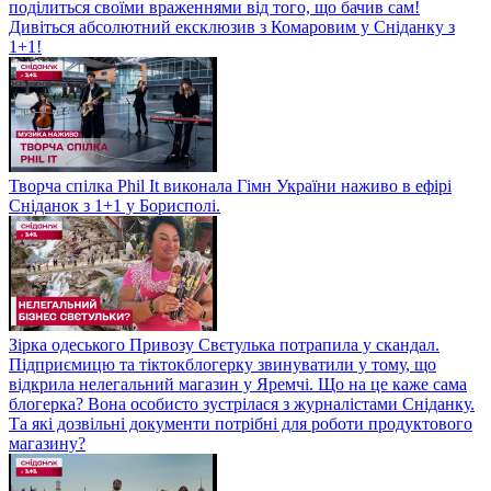
поділиться своїми враженнями від того, що бачив сам!
Дивіться абсолютний ексклюзив з Комаровим у Сніданку з
1+1!
Творча спілка Phil It виконала Гімн України наживо в ефірі
Сніданок з 1+1 у Борисполі.
Зірка одеського Привозу Свєтулька потрапила у скандал.
Підприємицю та тіктокблогерку звинуватили у тому, що
відкрила нелегальний магазин у Яремчі. Що на це каже сама
блогерка? Вона особисто зустрілася з журналістами Сніданку.
Та які дозвільні документи потрібні для роботи продуктового
магазину?