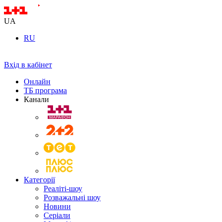
UA
RU
Вхід в кабінет
Онлайн
ТБ програма
Канали
Категорії
Реаліті-шоу
Розважальні шоу
Новини
Серіали