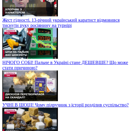
Жест гідності. 13-річний український каратист відмовився
тиснути руку росіянину на турнірі
НІЧОГО СОБІ! Пальне в Україні стане ДЕШЕВШЕ? Що може
стати причиною?
УЧНІ В ШОЦІ! Чому підручник з історії розділив суспільство?