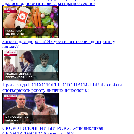
вдалося відновити та як зараз працює сервіс?
Загроза для здоров'я? Як убезпечити себе від нітратів у
овочах?
Пропаганда ПСИХОЛОГІЧНОГО НАСИЛЛЯ! Як серіали
спотворюють роботу дитячих психологів?
СКОРО ГОЛОВНИЙ БІЙ РОКУ! Усик викликав
СКАНДАЛЬНОГО блогера на бій!