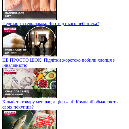
Педикюр з гель-лаком: Чи є від нього небезпека?
ЦЕ ПРОСТО ШОК! Підлітки жорстоко побили хлопця з
інвалідністю
Кількість товару меншає, а ціна – ні! Компанії обманюють
своїх покупців?