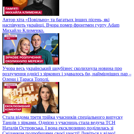
Автор хіта «Повільно» та багатьох інших пісень, які
наспівують українці. Вчора помер фронтмен гурту Adam
Михайло Клименко.
Учора весь український шоубізнес сколихнула новина про
розлучення однієї з зіркових і здавалось би, найміцніших пар –
Олени і Тараса Тополі.
Стала відома третя трійка учасників спеціального випуску
Танців з зірками. Однією з учасниць стала ведуча ТСН
Наталія Островська. І вона ексклюзивно поділилась зі
Сніданком подробицями своєї участі! Дивіться у відео!