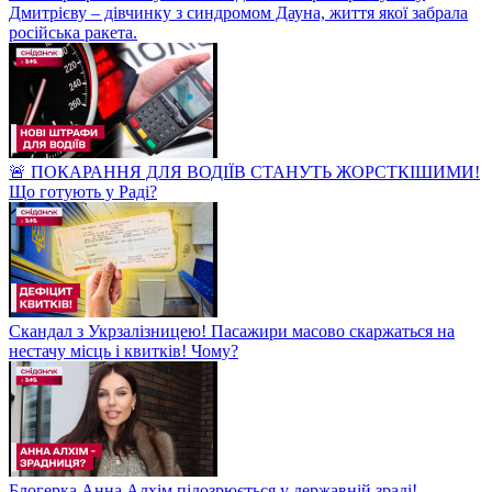
Дмитрієву – дівчинку з синдромом Дауна, життя якої забрала
російська ракета.
🚨 ПОКАРАННЯ ДЛЯ ВОДІЇВ СТАНУТЬ ЖОРСТКІШИМИ!
Що готують у Раді?
Скандал з Укрзалізницею! Пасажири масово скаржаться на
нестачу місць і квитків! Чому?
Блогерка Анна Алхім підозрюється у державній зраді!