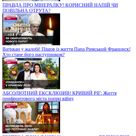
ПРАВДА ПРО МІНЕРАЛКУ! КОРИСНИЙ НАПІЙ ЧИ
ПОВІЛЬНА ОТРУТА?
Ватикан у жалобі! Пішов із життя Папа Римський Франциск!
Хто стане його наступником?
АБСОЛЮТНИЙ ЕКСКЛЮЗИВ! КРИВИЙ РІГ: Життя
прифронтового міста попри війну