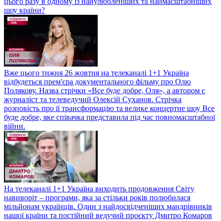
цього разу в одному із найулюбленіших та наймасштабніших
шоу країни?
Вже цього тижня 26 жовтня на телеканалі 1+1 Україна
відбудеться прем'єра документального фільму про Олю
Полякову. Назва стрічки «Все буде добре, Оля», а автором є
журналіст та телеведучий Олексій Суханов. Стрічка
розповість про її трансформацію та велике концертне шоу Все
буде добре, яке співачка представила під час повномасштабної
війни.
На телеканалі 1+1 Україна виходить продовження Світу
навиворіт – програми, яка за стільки років полюбилася
мільйонам українців. Один з найдосвідченіших мандрівників
нашої країни та постійний ведучий проєкту Дмитро Комаров