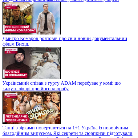
Дмитро Комаров розповів про свій новий документальний
фільм Вихід.
Український співак з гурту ADAM перебуває у комі: що
кажуть лікарі про його хворобу.
Танці з зірками повертаються на 1+1 Україна із новорічним
благодійним випуском. Які секрети та сюрпризи підготували