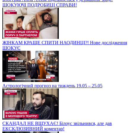
ШОКУЮЧІ ПОДРОБИЦІ СПРАВИ!
ЖІНКАМ КРАЩЕ СПИТИ НАОДИНЦІ?! Нове дослідження
ШОКУЄ
Астрологічний прогноз на тиждень 19.05 – 25.05
СКАНДАЛ НЕ ВЩУХАЄ! Білоус звільнився, але дав
ЕКСКЛЮЗИВНИЙ коментар!