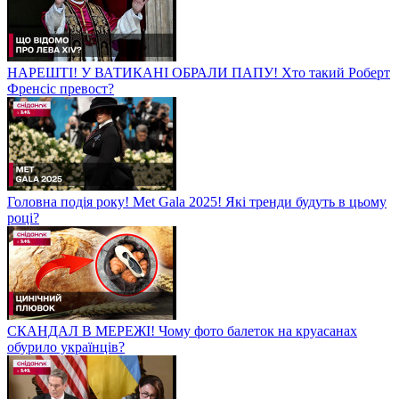
НАРЕШТІ! У ВАТИКАНІ ОБРАЛИ ПАПУ! Хто такий Роберт
Френсіс превост?
Головна подія року! Met Gala 2025! Які тренди будуть в цьому
році?
СКАНДАЛ В МЕРЕЖІ! Чому фото балеток на круасанах
обурило українців?