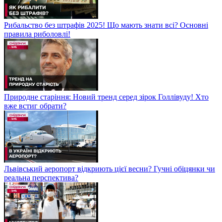
Рибальство без штрафів 2025! Що мають знати всі? Основні
правила риболовлі!
Природне старіння: Новий тренд серед зірок Голлівуду! Хто
вже встиг обрати?
Львівський аеропорт відкриють цієї весни? Гучні обіцянки чи
реальна перспектива?