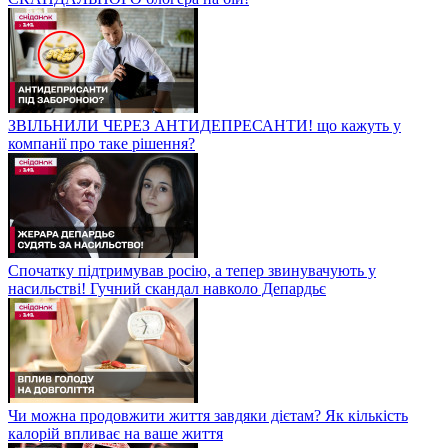
ЗВІЛЬНИЛИ ЧЕРЕЗ АНТИДЕПРЕСАНТИ! що кажуть у
компанії про таке рішення?
Спочатку підтримував росію, а тепер звинувачують у
насильстві! Гучний скандал навколо Депардьє
Чи можна продовжити життя завдяки дієтам? Як кількість
калорій впливає на ваше життя