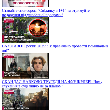
Ставайте спонсором "Сніданку з 1+1" та отримуйте
подарунки від улюбленої програми!
ВАЖЛИВО! Гробки 2025: Як правильно провести поминальні
дні?
СКАНДАЛ НАВКОЛО ТРАГЕДІЇ НА ФУНІКУЛЕРІ! Чому
слухання в суді пішло не за планом?