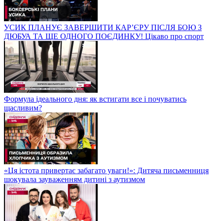
УСИК ПЛАНУЄ ЗАВЕРШИТИ КАР’ЄРУ ПІСЛЯ БОЮ З
ДЮБУА ТА ЩЕ ОДНОГО ПОЄДИНКУ! Цікаво про спорт
Формула ідеального дня: як встигати все і почуватись
щасливим?
«Ця істота привертає забагато уваги!»: Дитяча письменниця
шокувала зауваженням дитині з аутизмом