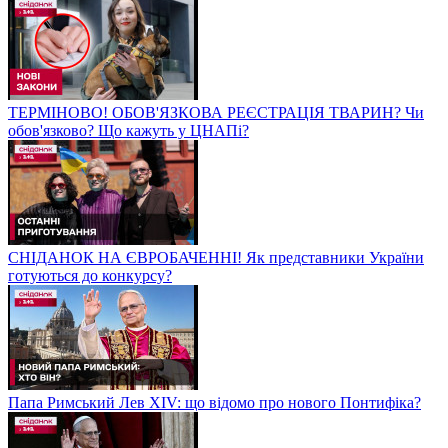
ТЕРМІНОВО! ОБОВ'ЯЗКОВА РЕЄСТРАЦІЯ ТВАРИН? Чи
обов'язково? Що кажуть у ЦНАПі?
СНІДАНОК НА ЄВРОБАЧЕННІ! Як представники України
готуються до конкурсу?
Папа Римський Лев XIV: що відомо про нового Понтифіка?