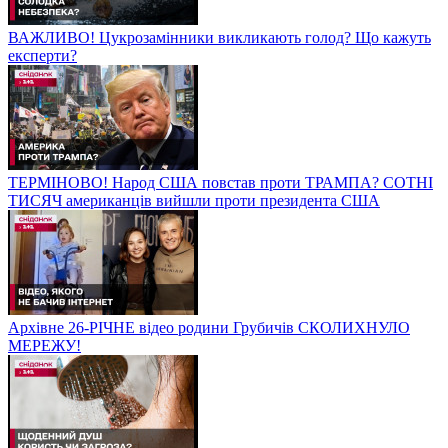
ВАЖЛИВО! Цукрозамінники викликають голод? Що кажуть
експерти?
ТЕРМІНОВО! Народ США повстав проти ТРАМПА? СОТНІ
ТИСЯЧ американців вийшли проти президента США
Архівне 26-РІЧНЕ відео родини Грубичів СКОЛИХНУЛО
МЕРЕЖУ!