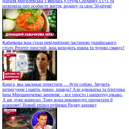
Наталя Могилевська з’явилась у студії Сніданку з 1+1 та
розповіла про особисте життя, родину та своє 50-річчя!
Кабачкова ікра стала невіднятною частиною українського
столу. Рецепт простий, ікра виходить ніжна та чудово смакує!
Книга, яка закликає перестати … бути собою. Звучить
інтригуюче і навіть дивно, правда? Але адвокатка та блогерка
Інна Мірошниченко запевняє – все просто і напрочуд цікаво.
А ще дуже корисно. Тому вона рекомендує прочитати її
кожному! Новий епізод рубрики Раджу книжку