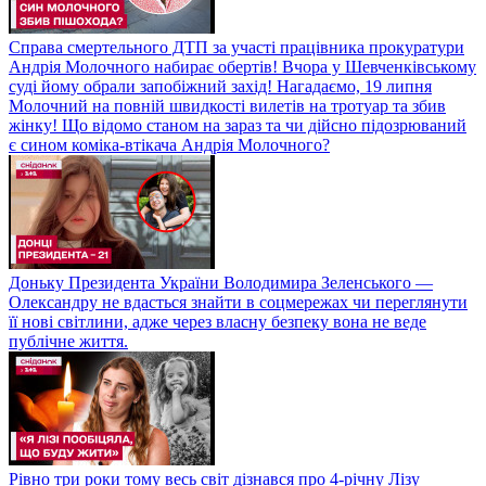
Справа смертельного ДТП за участі працівника прокуратури
Андрія Молочного набирає обертів! Вчора у Шевченківському
суді йому обрали запобіжний захід! Нагадаємо, 19 липня
Молочний на повній швидкості вилетів на тротуар та збив
жінку! Що відомо станом на зараз та чи дійсно підозрюваний
є сином коміка-втікача Андрія Молочного?
Доньку Президента України Володимира Зеленського —
Олександру не вдасться знайти в соцмережах чи переглянути
її нові світлини, адже через власну безпеку вона не веде
публічне життя.
Рівно три роки тому весь світ дізнався про 4-річну Лізу