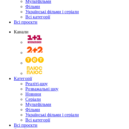
Мультфільми
Фільми
Українські фільми і серіали
Всі категорії
Всі проєкти
Канали
Категорії
Реаліті-шоу
Розважальні шоу
Новини
Серіали
Мультфільми
Фільми
Українські фільми і серіали
Всі категорії
Всі проєкти