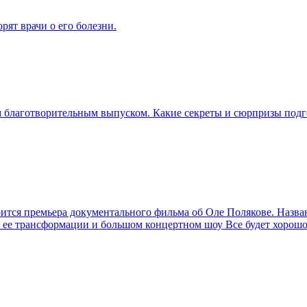
ят врачи о его болезни.
м благотворительным выпуском. Какие секреты и сюрпризы подг
оится премьера документального фильма об Оле Полякове. Назван
 ее трансформации и большом концертном шоу Все будет хорошо