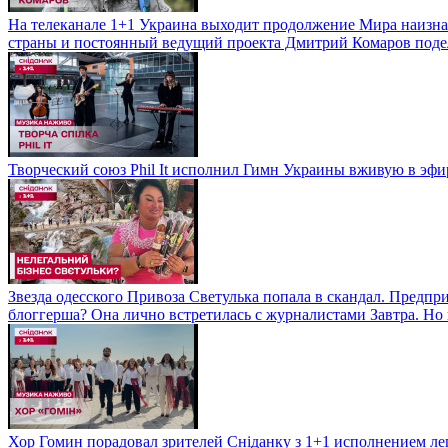
На телеканале 1+1 Украина выходит продолжение Мира наизна
страны и постоянный ведущий проекта Дмитрий Комаров подели
Творческий союз Phil It исполнил Гимн Украины вживую в эфир
Звезда одесского Привоза Светулька попала в скандал. Предпр
блоггерша? Она лично встретилась с журналистами Завтра. Н
Хор Гомин порадовал зрителей Сніданку з 1+1 исполнением лег