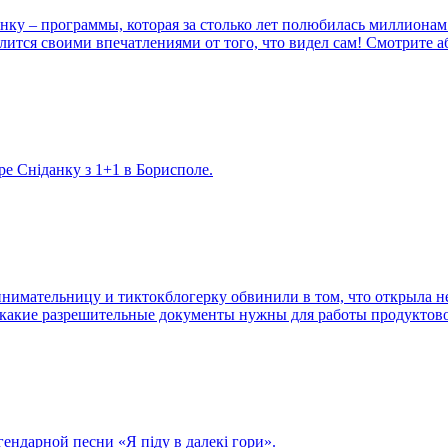
нку – программы, которая за столько лет полюбилась миллион
тся своими впечатлениями от того, что видел сам! Смотрите а
е Сніданку з 1+1 в Борисполе.
инимательницу и тиктокблогерку обвинили в том, что открыла не
о какие разрешительные документы нужны для работы продуктово
ендарной песни «Я піду в далекі гори».