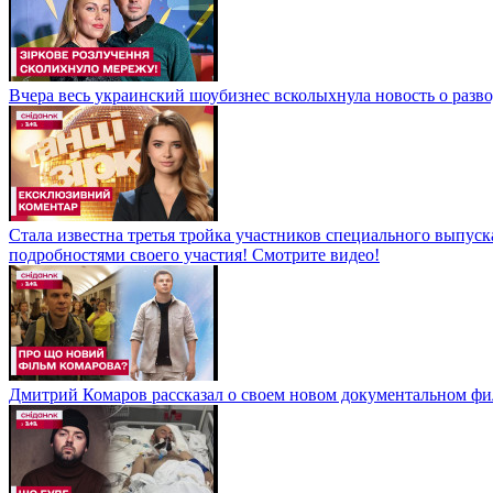
Вчера весь украинский шоубизнес всколыхнула новость о развод
Стала известна третья тройка участников специального выпуск
подробностями своего участия! Смотрите видео!
Дмитрий Комаров рассказал о своем новом документальном фи