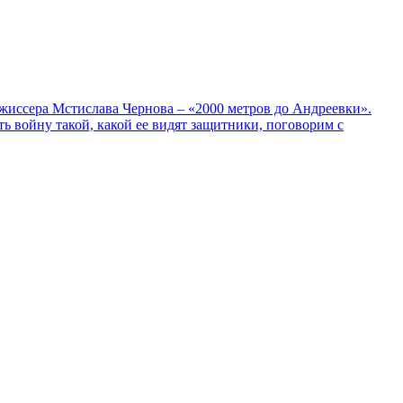
жиссера Мстислава Чернова – «2000 метров до Андреевки».
ь войну такой, какой ее видят защитники, поговорим с