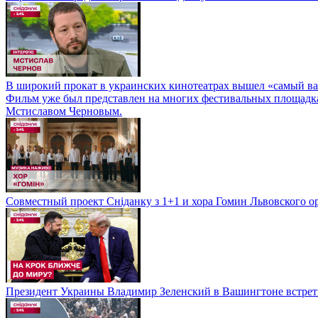
В широкий прокат в украинских кинотеатрах вышел «самый важ
Фильм уже был представлен на многих фестивальных площадках
Мстиславом Черновым.
Совместный проект Сніданку з 1+1 и хора Гомин Львовского о
Президент Украины Владимир Зеленский в Вашингтоне встре