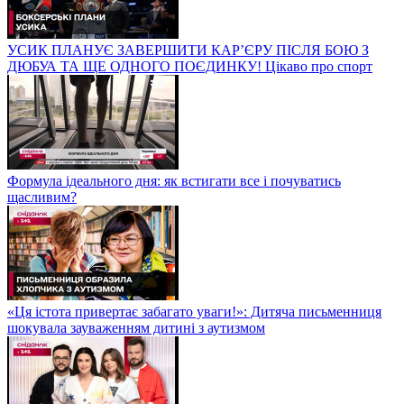
УСИК ПЛАНУЄ ЗАВЕРШИТИ КАР’ЄРУ ПІСЛЯ БОЮ З
ДЮБУА ТА ЩЕ ОДНОГО ПОЄДИНКУ! Цікаво про спорт
Формула ідеального дня: як встигати все і почуватись
щасливим?
«Ця істота привертає забагато уваги!»: Дитяча письменниця
шокувала зауваженням дитині з аутизмом