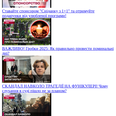
Ставайте спонсором "Сніданку з 1+1" та отримуйте
подарунки від улюбленої програми!
ВАЖЛИВО! Гробки 2025: Як правильно провести поминальні
дні?
СКАНДАЛ НАВКОЛО ТРАГЕДІЇ НА ФУНІКУЛЕРІ! Чому
слухання в суді пішло не за планом?