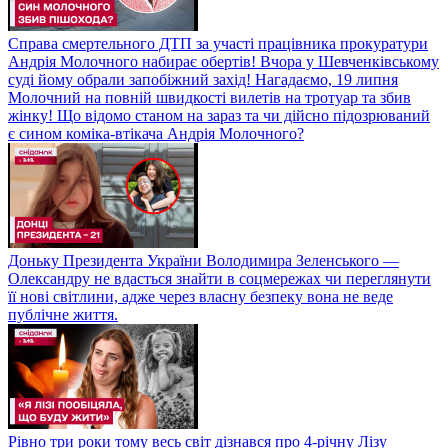
Справа смертельного ДТП за участі працівника прокуратури
Андрія Молочного набирає обертів! Вчора у Шевченківському
суді йому обрали запобіжний захід! Нагадаємо, 19 липня
Молочний на повній швидкості вилетів на тротуар та збив
жінку! Що відомо станом на зараз та чи дійсно підозрюваний
є сином коміка-втікача Андрія Молочного?
Доньку Президента України Володимира Зеленського —
Олександру не вдасться знайти в соцмережах чи переглянути
її нові світлини, адже через власну безпеку вона не веде
публічне життя.
Рівно три роки тому весь світ дізнався про 4-річну Лізу