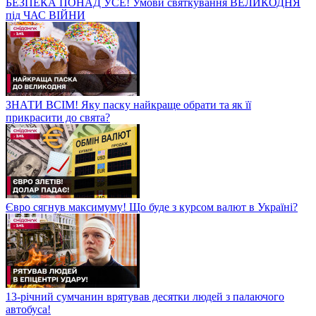
БЕЗПЕКА ПОНАД УСЕ! Умови святкування ВЕЛИКОДНЯ
під ЧАС ВІЙНИ
ЗНАТИ ВСІМ! Яку паску найкраще обрати та як її
прикрасити до свята?
Євро сягнув максимуму! Що буде з курсом валют в Україні?
13-річний сумчанин врятував десятки людей з палаючого
автобуса!