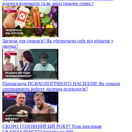
вдалося відновити та як зараз працює сервіс?
Загроза для здоров'я? Як убезпечити себе від нітратів у
овочах?
Пропаганда ПСИХОЛОГІЧНОГО НАСИЛЛЯ! Як серіали
спотворюють роботу дитячих психологів?
СКОРО ГОЛОВНИЙ БІЙ РОКУ! Усик викликав
СКАНДАЛЬНОГО блогера на бій!