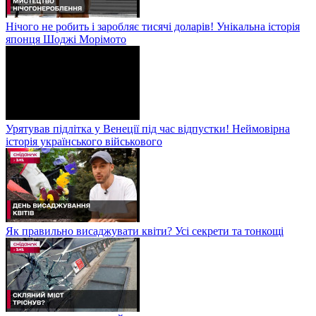
Нічого не робить і заробляє тисячі доларів! Унікальна історія
японця Шоджі Морімото
Урятував підлітка у Венеції під час відпустки! Неймовірна
історія українського військового
Як правильно висаджувати квіти? Усі секрети та тонкощі