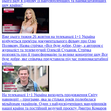
цього разу в одному із найулюбленіших та наймасштабніших
шоу країни?
Вже цього тижня 26 жовтня на телеканалі 1+1 Україна
відбудеться прем'єра документального фільму про Олю
Полякову. Назва стрічки «Все буде добре, Оля», а автором є
журналіст та телеведучий Олексій Суханов. Стрічка
розповість про її трансформацію та велике концертне шоу Все
буде добре, яке співачка представила під час повномасштабної
війни.
На телеканалі 1+1 Україна виходить продовження Світу
навиворіт – програми, яка за стільки років полюбилася
мільйонам українців. Один з найдосвідченіших мандрівників
нашої країни та постійний ведучий проєкту Дмитро Комаров