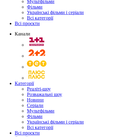
Мультфільми
Фільми
Українські фільми і серіали
Всі категорії
Всі проєкти
Канали
Категорії
Реаліті-шоу
Розважальні шоу
Новини
Серіали
Мультфільми
Фільми
Українські фільми і серіали
Всі категорії
Всі проєкти