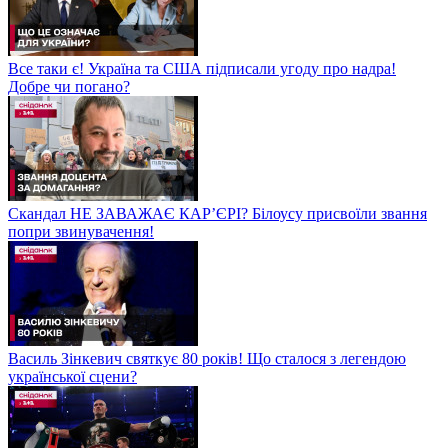
Все таки є! Україна та США підписали угоду про надра!
Добре чи погано?
Скандал НЕ ЗАВАЖАЄ КАР’ЄРІ? Білоусу присвоїли звання
попри звинувачення!
Василь Зінкевич святкує 80 років! Що сталося з легендою
української сцени?