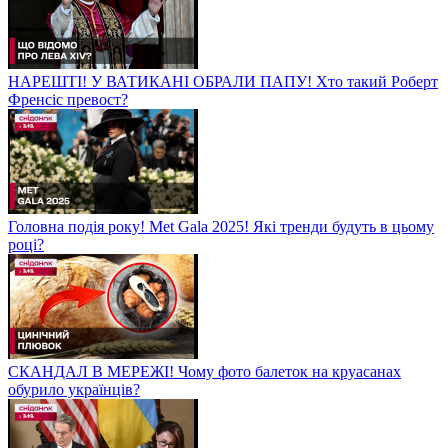
НАРЕШТІ! У ВАТИКАНІ ОБРАЛИ ПАПУ! Хто такий Роберт
Френсіс превост?
Головна подія року! Met Gala 2025! Які тренди будуть в цьому
році?
СКАНДАЛ В МЕРЕЖІ! Чому фото балеток на круасанах
обурило українців?