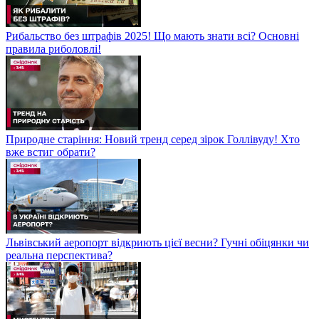
Рибальство без штрафів 2025! Що мають знати всі? Основні
правила риболовлі!
Природне старіння: Новий тренд серед зірок Голлівуду! Хто
вже встиг обрати?
Львівський аеропорт відкриють цієї весни? Гучні обіцянки чи
реальна перспектива?