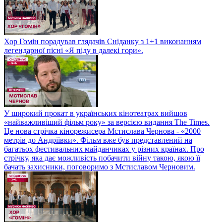
Хор Гомін порадував глядачів Сніданку з 1+1 виконанням
легендарної пісні «Я піду в далекі гори».
У широкий прокат в українських кінотеатрах вийшов
«найважливіший фільм року» за версією видання The Times.
Це нова стрічка кінорежисера Мстислава Чернова - «2000
метрів до Андріївки». Фільм вже був представлений на
багатьох фестивальних майданчиках у різних країнах. Про
стрічку, яка дає можливість побачити війну такою, якою її
бачать захисники, поговоримо з Мстиславом Черновим.