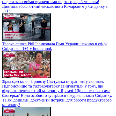
поділиться своїми враженнями від того, що бачив сам!
Дивіться абсолютний ексклюзив з Комаровим у Сніданку з
1+1!
Творча спілка Phil It виконала Гімн України наживо в ефірі
Сніданок з 1+1 у Борисполі.
Зірка одеського Привозу Свєтулька потрапила у скандал.
Підприємицю та тіктокблогерку звинуватили у тому, що
відкрила нелегальний магазин у Яремчі. Що на це каже сама
блогерка? Вона особисто зустрілася з журналістами Сніданку.
Та які дозвільні документи потрібні для роботи продуктового
магазину?