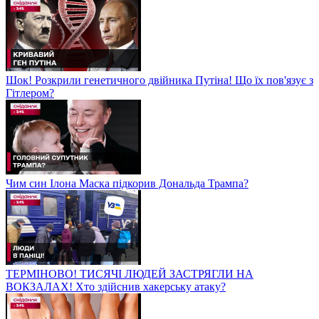
Шок! Розкрили генетичного двійника Путіна! Що їх пов'язує з
Гітлером?
Чим син Ілона Маска підкорив Дональда Трампа?
ТЕРМІНОВО! ТИСЯЧІ ЛЮДЕЙ ЗАСТРЯГЛИ НА
ВОКЗАЛАХ! Хто здійснив хакерську атаку?