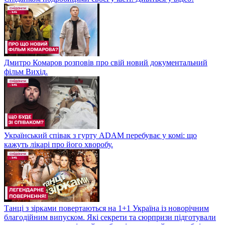
Дмитро Комаров розповів про свій новий документальний
фільм Вихід.
Український співак з гурту ADAM перебуває у комі: що
кажуть лікарі про його хворобу.
Танці з зірками повертаються на 1+1 Україна із новорічним
благодійним випуском. Які секрети та сюрпризи підготували