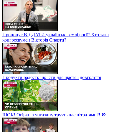
Пропонує ВІДДАТИ українські землі росії! Хто така
конгресвумен Вікторія Спартц?
Продукти радості: що їсти для щастя і довголіття
ШОК! Огірки з магазину труять нас нітратами?! 🚫