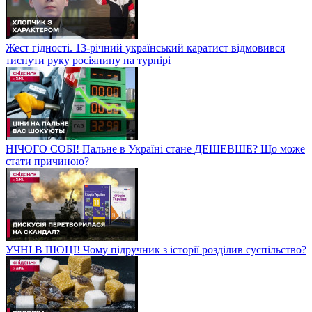
Жест гідності. 13-річний український каратист відмовився
тиснути руку росіянину на турнірі
НІЧОГО СОБІ! Пальне в Україні стане ДЕШЕВШЕ? Що може
стати причиною?
УЧНІ В ШОЦІ! Чому підручник з історії розділив суспільство?