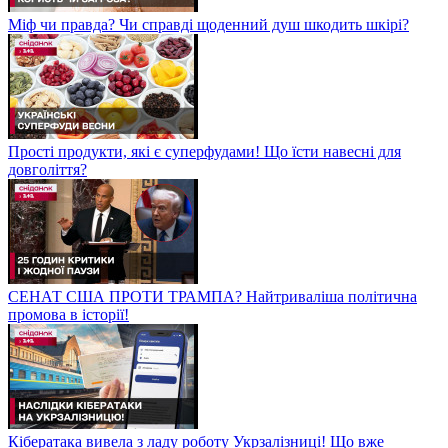
Міф чи правда? Чи справді щоденний душ шкодить шкірі?
Прості продукти, які є суперфудами! Що їсти навесні для
довголіття?
СЕНАТ США ПРОТИ ТРАМПА? Найтриваліша політична
промова в історії!
Кібератака вивела з ладу роботу Укрзалізниці! Що вже