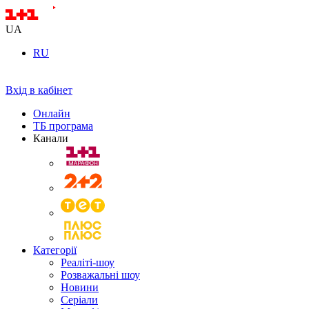
UA
RU
Вхід в кабінет
Онлайн
ТБ програма
Канали
Категорії
Реаліті-шоу
Розважальні шоу
Новини
Серіали