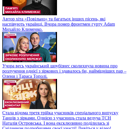
Автор хіта «Повільно» та багатьох інших пісень, які
наспівують українці. Вчора помер фронтмен гурту Adam
Михайло Клименко.
Учора весь український шоубізнес сколихнула новина про
розлучення однієї з зіркових і здавалось би, найміцніших пар –
Олени і Тараса Тополі.
Стала відома третя трійка учасників спеціального випуску
Танців з зірками. Однією з учасниць стала ведуча ТСН
Наталія Островська. І вона ексклюзивно поділилась зі
Сніданком подробицями своєї участі! Дивіться у відео!