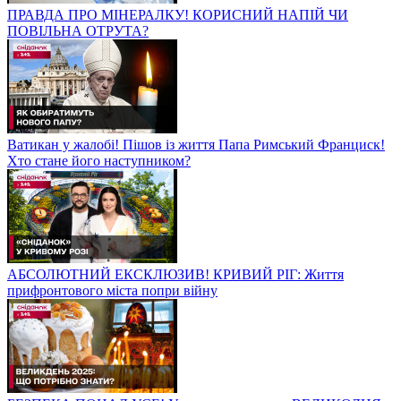
ПРАВДА ПРО МІНЕРАЛКУ! КОРИСНИЙ НАПІЙ ЧИ
ПОВІЛЬНА ОТРУТА?
Ватикан у жалобі! Пішов із життя Папа Римський Франциск!
Хто стане його наступником?
АБСОЛЮТНИЙ ЕКСКЛЮЗИВ! КРИВИЙ РІГ: Життя
прифронтового міста попри війну