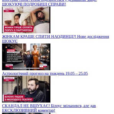
ШОКУЮЧІ ПОДРОБИЦІ СПРАВИ!
ЖІНКАМ КРАЩЕ СПИТИ НАОДИНЦІ?! Нове дослідження
ШОКУЄ
Астрологічний прогноз на тиждень 19.05 – 25.05
СКАНДАЛ НЕ ВЩУХАЄ! Білоус звільнився, але дав
ЕКСКЛЮЗИВНИЙ коментар!