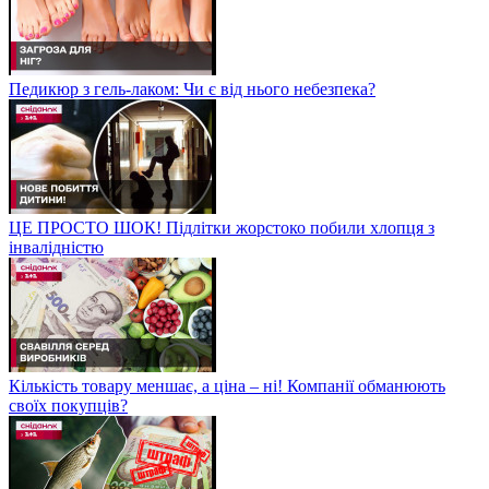
Педикюр з гель-лаком: Чи є від нього небезпека?
ЦЕ ПРОСТО ШОК! Підлітки жорстоко побили хлопця з
інвалідністю
Кількість товару меншає, а ціна – ні! Компанії обманюють
своїх покупців?