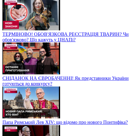
ТЕРМІНОВО! ОБОВ'ЯЗКОВА РЕЄСТРАЦІЯ ТВАРИН? Чи
обов'язково? Що кажуть у ЦНАПі?
СНІДАНОК НА ЄВРОБАЧЕННІ! Як представники України
готуються до конкурсу?
Папа Римський Лев XIV: що відомо про нового Понтифіка?