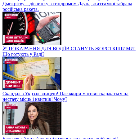
Дмитрієву – дівчинку з синдромом Дауна, життя якої забрала
російська ракета.
🚨 ПОКАРАННЯ ДЛЯ ВОДІЇВ СТАНУТЬ ЖОРСТКІШИМИ!
Що готують у Раді?
Скандал з Укрзалізницею! Пасажири масово скаржаться на
нестачу місць і квитків! Чому?
Блогерка Анна Алхім підозрюється у державній зраді!