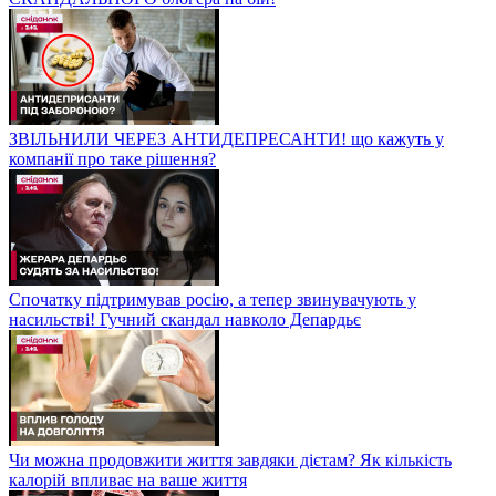
ЗВІЛЬНИЛИ ЧЕРЕЗ АНТИДЕПРЕСАНТИ! що кажуть у
компанії про таке рішення?
Спочатку підтримував росію, а тепер звинувачують у
насильстві! Гучний скандал навколо Депардьє
Чи можна продовжити життя завдяки дієтам? Як кількість
калорій впливає на ваше життя