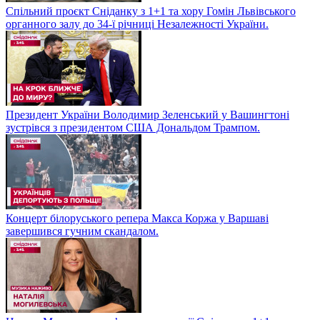
Спільний проєкт Сніданку з 1+1 та хору Гомін Львівського
органного залу до 34-ї річниці Незалежності України.
Президент України Володимир Зеленський у Вашингтоні
зустрівся з президентом США Дональдом Трампом.
Концерт білоруського репера Макса Коржа у Варшаві
завершився гучним скандалом.