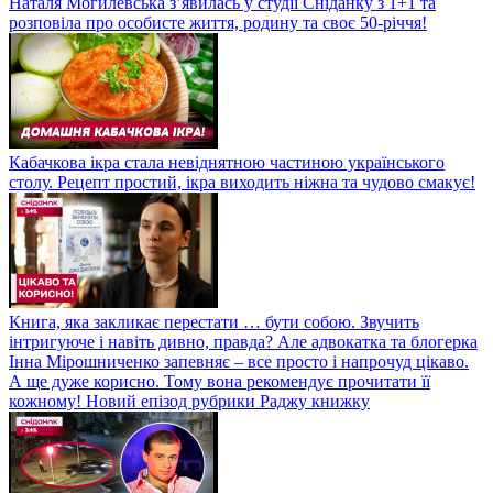
Наталя Могилевська з’явилась у студії Сніданку з 1+1 та
розповіла про особисте життя, родину та своє 50-річчя!
Кабачкова ікра стала невіднятною частиною українського
столу. Рецепт простий, ікра виходить ніжна та чудово смакує!
Книга, яка закликає перестати … бути собою. Звучить
інтригуюче і навіть дивно, правда? Але адвокатка та блогерка
Інна Мірошниченко запевняє – все просто і напрочуд цікаво.
А ще дуже корисно. Тому вона рекомендує прочитати її
кожному! Новий епізод рубрики Раджу книжку