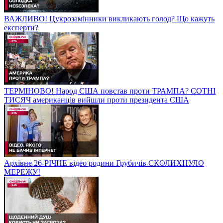
ВАЖЛИВО! Цукрозамінники викликають голод? Що кажуть
експерти?
ТЕРМІНОВО! Народ США повстав проти ТРАМПА? СОТНІ
ТИСЯЧ американців вийшли проти президента США
Архівне 26-РІЧНЕ відео родини Грубичів СКОЛИХНУЛО
МЕРЕЖУ!