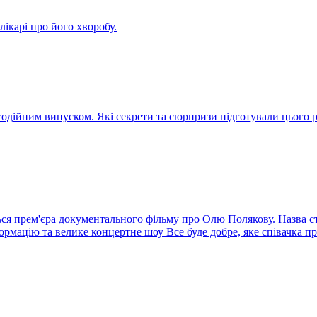
ікарі про його хворобу.
агодійним випуском. Які секрети та сюрпризи підготували цього
ся прем'єра документального фільму про Олю Полякову. Назва стр
ормацію та велике концертне шоу Все буде добре, яке співачка п