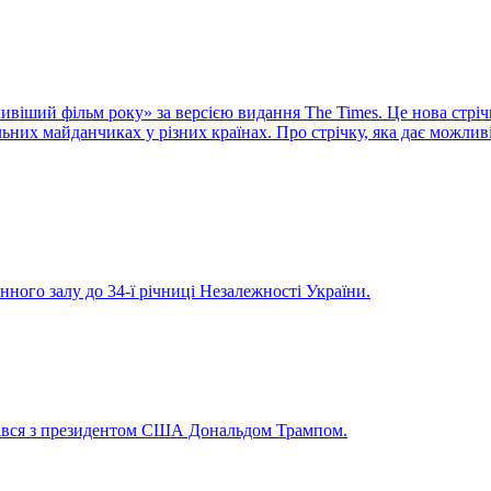
віший фільм року» за версією видання The Times. Це нова стріч
них майданчиках у різних країнах. Про стрічку, яка дає можливі
нного залу до 34-ї річниці Незалежності України.
рівся з президентом США Дональдом Трампом.