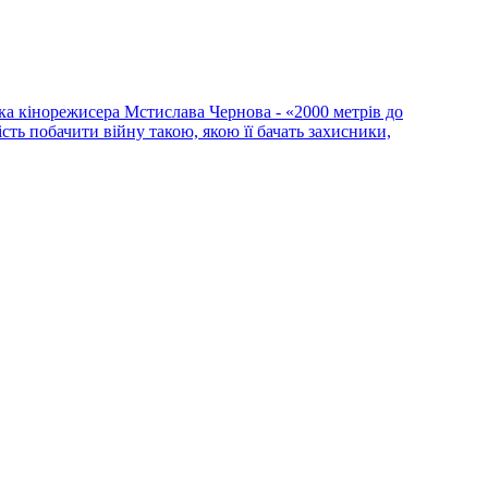
ка кінорежисера Мстислава Чернова - «2000 метрів до
сть побачити війну такою, якою її бачать захисники,