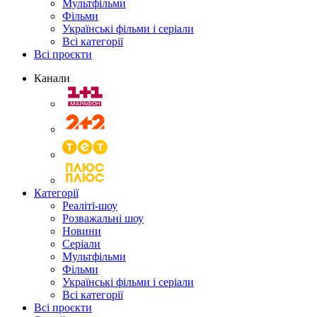
Мультфільми
Фільми
Українські фільми і серіали
Всі категорії
Всі проєкти
Канали
Категорії
Реаліті-шоу
Розважальні шоу
Новини
Серіали
Мультфільми
Фільми
Українські фільми і серіали
Всі категорії
Всі проєкти