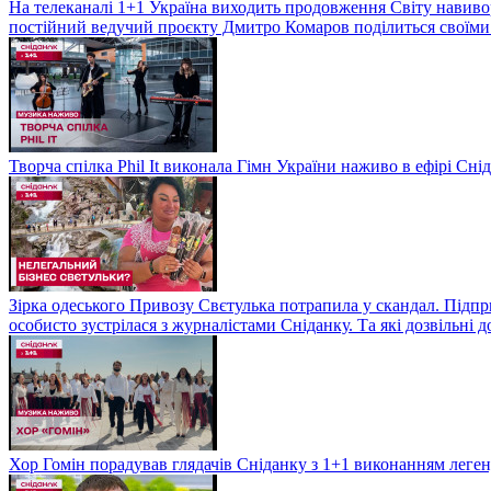
На телеканалі 1+1 Україна виходить продовження Світу навивор
постійний ведучий проєкту Дмитро Комаров поділиться своїми 
Творча спілка Phil It виконала Гімн України наживо в ефірі Сні
Зірка одеського Привозу Свєтулька потрапила у скандал. Підпр
особисто зустрілася з журналістами Сніданку. Та які дозвільні
Хор Гомін порадував глядачів Сніданку з 1+1 виконанням легенд