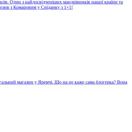
нців. Один з найдосвідченіших мандрівників нашої країни та
юзив з Комаровим у Сніданку з 1+1!
гальний магазин у Яремчі. Що на це каже сама блогерка? Вона