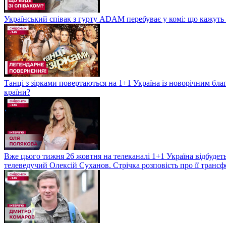
Український співак з гурту ADAM перебуває у комі: що кажуть л
Танці з зірками повертаються на 1+1 Україна із новорічним бл
країни?
Вже цього тижня 26 жовтня на телеканалі 1+1 Україна відбудеть
телеведучий Олексій Суханов. Стрічка розповість про її трансф