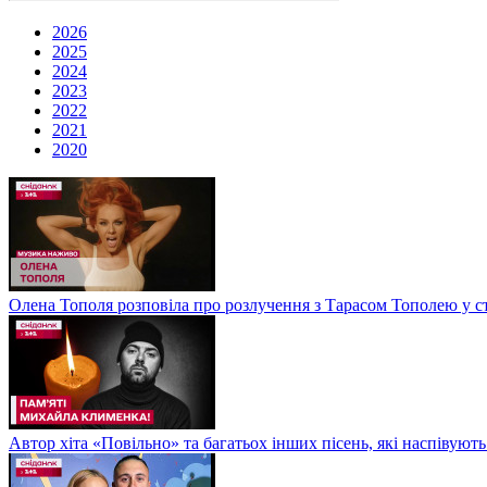
2026
2025
2024
2023
2022
2021
2020
Олена Тополя розповіла про розлучення з Тарасом Тополею у ст
Автор хіта «Повільно» та багатьох інших пісень, які наспіву