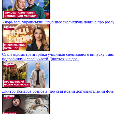
Учора весь український шоубізнес сколихнула новина про розлуч
Стала відома третя трійка учасників спеціального випуску Танц
подробицями своєї участі! Дивіться у відео!
Дмитро Комаров розповів про свій новий документальний філь