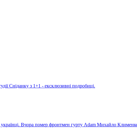
удії Сніданку з 1+1 - ексклюзивні подробиці.
ють українці. Вчора помер фронтмен гурту Adam Михайло Клименк