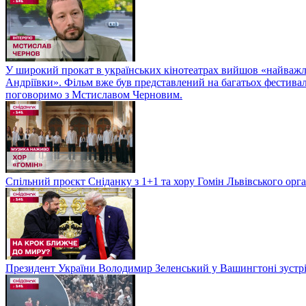
У широкий прокат в українських кінотеатрах вийшов «найважли
Андріївки». Фільм вже був представлений на багатьох фестиваль
поговоримо з Мстиславом Черновим.
Спільний проєкт Сніданку з 1+1 та хору Гомін Львівського орга
Президент України Володимир Зеленський у Вашингтоні зуст