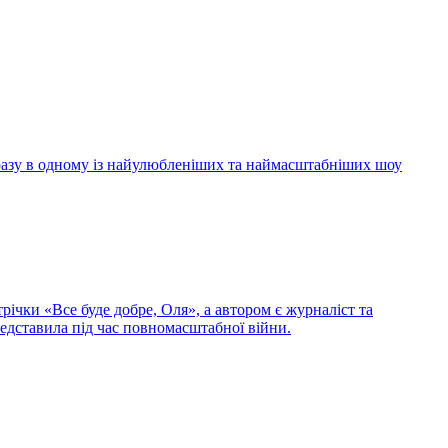
 разу в одному із найулюбленіших та наймасштабніших шоу
ічки «Все буде добре, Оля», а автором є журналіст та
редставила під час повномасштабної війни.