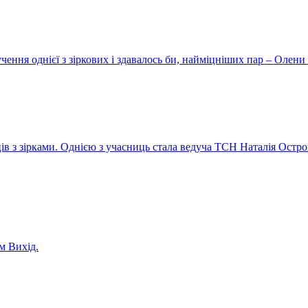
ення однієї з зіркових і здавалось би, найміцніших пар – Олени 
ів з зірками. Однією з учасниць стала ведуча ТСН Наталія Остро
м Вихід.