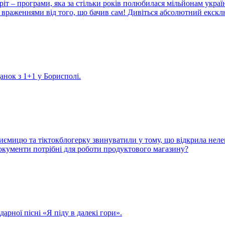
іт – програми, яка за стільки років полюбилася мільйонам украї
враженнями від того, що бачив сам! Дивіться абсолютний екскл
данок з 1+1 у Борисполі.
иємицю та тіктокблогерку звинуватили у тому, що відкрила неле
 документи потрібні для роботи продуктового магазину?
арної пісні «Я піду в далекі гори».