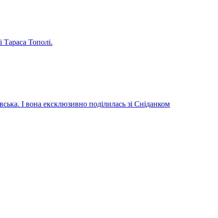
і Тараса Тополі.
вська. І вона ексклюзивно поділилась зі Сніданком