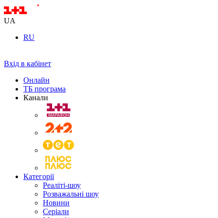
UA
RU
Вхід в кабінет
Онлайн
ТБ програма
Канали
Категорії
Реаліті-шоу
Розважальні шоу
Новини
Серіали