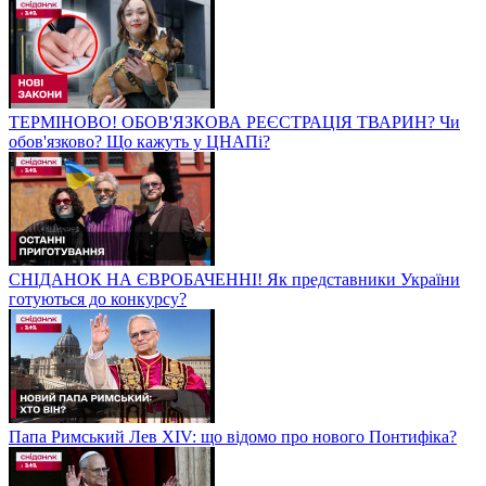
ТЕРМІНОВО! ОБОВ'ЯЗКОВА РЕЄСТРАЦІЯ ТВАРИН? Чи
обов'язково? Що кажуть у ЦНАПі?
СНІДАНОК НА ЄВРОБАЧЕННІ! Як представники України
готуються до конкурсу?
Папа Римський Лев XIV: що відомо про нового Понтифіка?