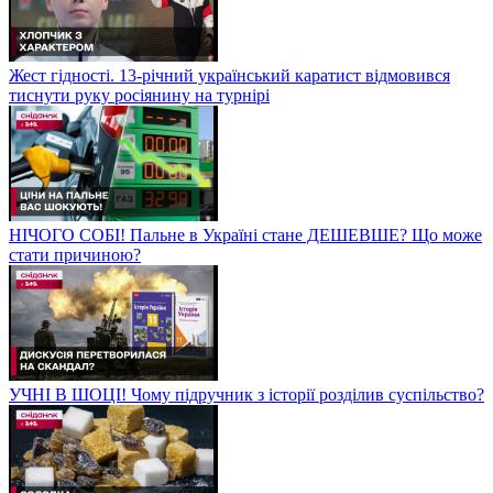
Жест гідності. 13-річний український каратист відмовився
тиснути руку росіянину на турнірі
НІЧОГО СОБІ! Пальне в Україні стане ДЕШЕВШЕ? Що може
стати причиною?
УЧНІ В ШОЦІ! Чому підручник з історії розділив суспільство?