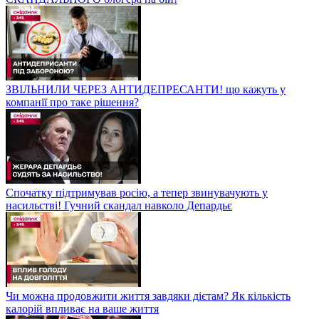
ЗВІЛЬНИЛИ ЧЕРЕЗ АНТИДЕПРЕСАНТИ! що кажуть у
компанії про таке рішення?
Спочатку підтримував росію, а тепер звинувачують у
насильстві! Гучний скандал навколо Депардьє
Чи можна продовжити життя завдяки дієтам? Як кількість
калорій впливає на ваше життя