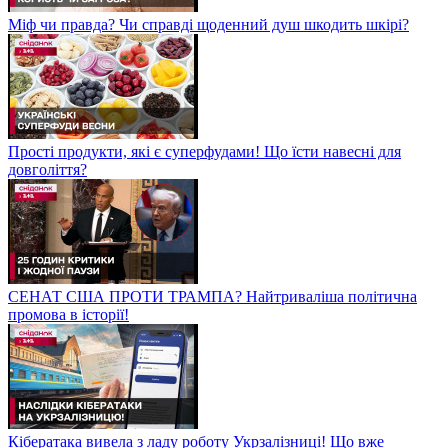
Міф чи правда? Чи справді щоденний душ шкодить шкірі?
Прості продукти, які є суперфудами! Що їсти навесні для
довголіття?
СЕНАТ США ПРОТИ ТРАМПА? Найтриваліша політична
промова в історії!
Кібератака вивела з ладу роботу Укрзалізниці! Що вже