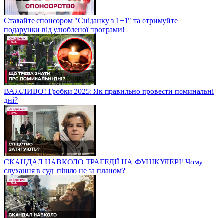
Ставайте спонсором "Сніданку з 1+1" та отримуйте
подарунки від улюбленої програми!
ВАЖЛИВО! Гробки 2025: Як правильно провести поминальні
дні?
СКАНДАЛ НАВКОЛО ТРАГЕДІЇ НА ФУНІКУЛЕРІ! Чому
слухання в суді пішло не за планом?