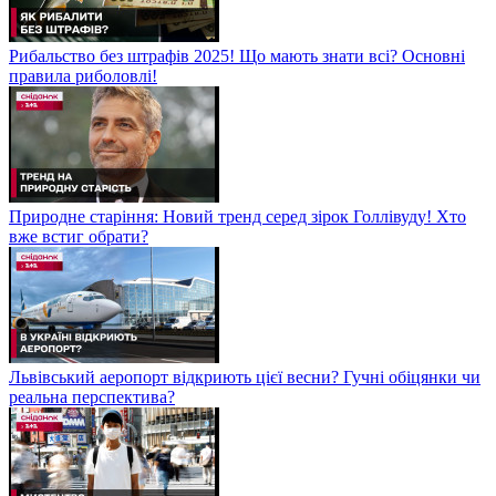
Рибальство без штрафів 2025! Що мають знати всі? Основні
правила риболовлі!
Природне старіння: Новий тренд серед зірок Голлівуду! Хто
вже встиг обрати?
Львівський аеропорт відкриють цієї весни? Гучні обіцянки чи
реальна перспектива?