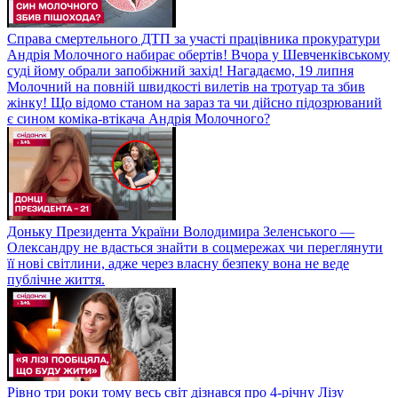
Справа смертельного ДТП за участі працівника прокуратури
Андрія Молочного набирає обертів! Вчора у Шевченківському
суді йому обрали запобіжний захід! Нагадаємо, 19 липня
Молочний на повній швидкості вилетів на тротуар та збив
жінку! Що відомо станом на зараз та чи дійсно підозрюваний
є сином коміка-втікача Андрія Молочного?
Доньку Президента України Володимира Зеленського —
Олександру не вдасться знайти в соцмережах чи переглянути
її нові світлини, адже через власну безпеку вона не веде
публічне життя.
Рівно три роки тому весь світ дізнався про 4-річну Лізу