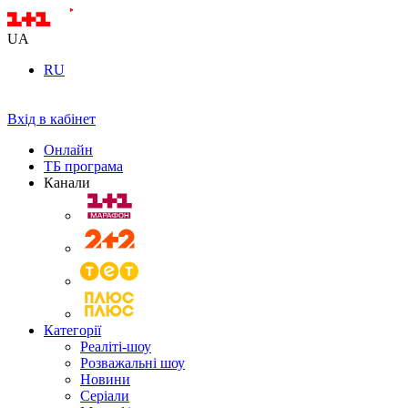
UA
RU
Вхід в кабінет
Онлайн
ТБ програма
Канали
Категорії
Реаліті-шоу
Розважальні шоу
Новини
Серіали