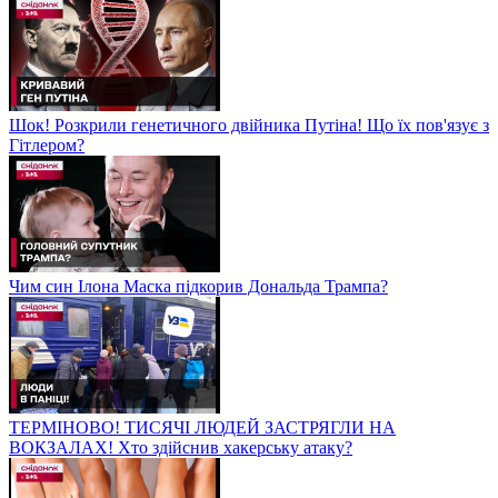
Шок! Розкрили генетичного двійника Путіна! Що їх пов'язує з
Гітлером?
Чим син Ілона Маска підкорив Дональда Трампа?
ТЕРМІНОВО! ТИСЯЧІ ЛЮДЕЙ ЗАСТРЯГЛИ НА
ВОКЗАЛАХ! Хто здійснив хакерську атаку?