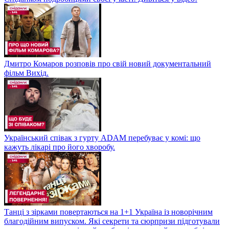
Дмитро Комаров розповів про свій новий документальний
фільм Вихід.
Український співак з гурту ADAM перебуває у комі: що
кажуть лікарі про його хворобу.
Танці з зірками повертаються на 1+1 Україна із новорічним
благодійним випуском. Які секрети та сюрпризи підготували