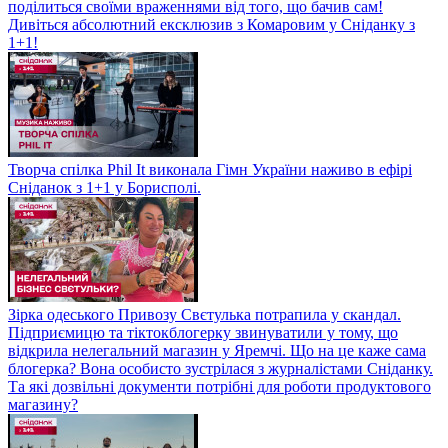
поділиться своїми враженнями від того, що бачив сам!
Дивіться абсолютний ексклюзив з Комаровим у Сніданку з
1+1!
Творча спілка Phil It виконала Гімн України наживо в ефірі
Сніданок з 1+1 у Борисполі.
Зірка одеського Привозу Свєтулька потрапила у скандал.
Підприємицю та тіктокблогерку звинуватили у тому, що
відкрила нелегальний магазин у Яремчі. Що на це каже сама
блогерка? Вона особисто зустрілася з журналістами Сніданку.
Та які дозвільні документи потрібні для роботи продуктового
магазину?