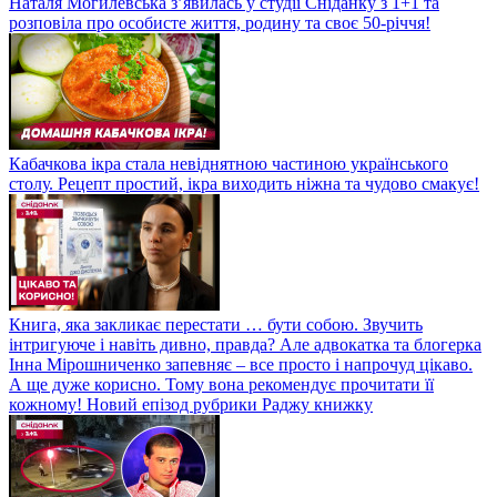
Наталя Могилевська з’явилась у студії Сніданку з 1+1 та
розповіла про особисте життя, родину та своє 50-річчя!
Кабачкова ікра стала невіднятною частиною українського
столу. Рецепт простий, ікра виходить ніжна та чудово смакує!
Книга, яка закликає перестати … бути собою. Звучить
інтригуюче і навіть дивно, правда? Але адвокатка та блогерка
Інна Мірошниченко запевняє – все просто і напрочуд цікаво.
А ще дуже корисно. Тому вона рекомендує прочитати її
кожному! Новий епізод рубрики Раджу книжку