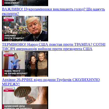
ВАЖЛИВО! Цукрозамінники викликають голод? Що кажуть
експерти?
ТЕРМІНОВО! Народ США повстав проти ТРАМПА? СОТНІ
ТИСЯЧ американців вийшли проти президента США
Архівне 26-РІЧНЕ відео родини Грубичів СКОЛИХНУЛО
МЕРЕЖУ!