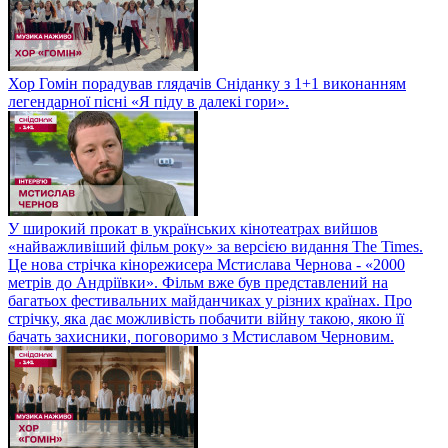
Хор Гомін порадував глядачів Сніданку з 1+1 виконанням
легендарної пісні «Я піду в далекі гори».
У широкий прокат в українських кінотеатрах вийшов
«найважливіший фільм року» за версією видання The Times.
Це нова стрічка кінорежисера Мстислава Чернова - «2000
метрів до Андріївки». Фільм вже був представлений на
багатьох фестивальних майданчиках у різних країнах. Про
стрічку, яка дає можливість побачити війну такою, якою її
бачать захисники, поговоримо з Мстиславом Черновим.