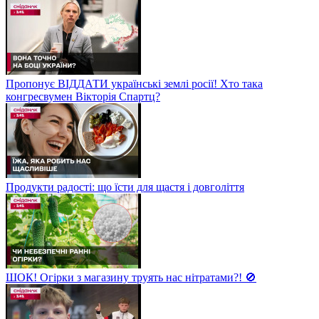
Пропонує ВІДДАТИ українські землі росії! Хто така
конгресвумен Вікторія Спартц?
Продукти радості: що їсти для щастя і довголіття
ШОК! Огірки з магазину труять нас нітратами?! 🚫