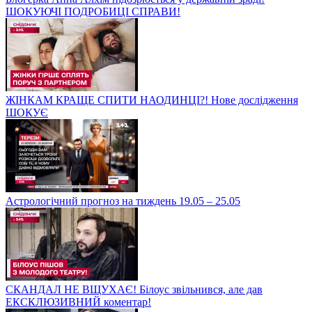
ШОКУЮЧІ ПОДРОБИЦІ СПРАВИ!
ЖІНКАМ КРАЩЕ СПИТИ НАОДИНЦІ?! Нове дослідження
ШОКУЄ
Астрологічний прогноз на тиждень 19.05 – 25.05
СКАНДАЛ НЕ ВЩУХАЄ! Білоус звільнився, але дав
ЕКСКЛЮЗИВНИЙ коментар!