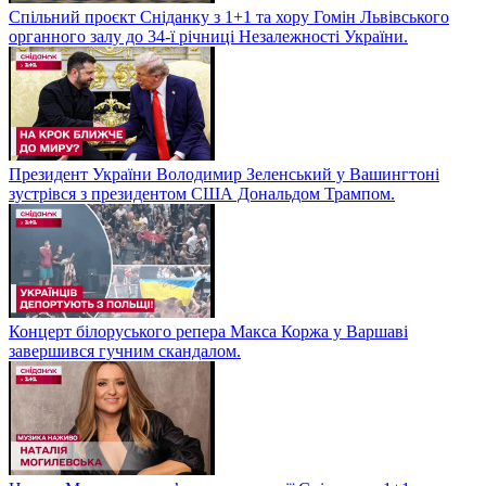
Спільний проєкт Сніданку з 1+1 та хору Гомін Львівського
органного залу до 34-ї річниці Незалежності України.
Президент України Володимир Зеленський у Вашингтоні
зустрівся з президентом США Дональдом Трампом.
Концерт білоруського репера Макса Коржа у Варшаві
завершився гучним скандалом.