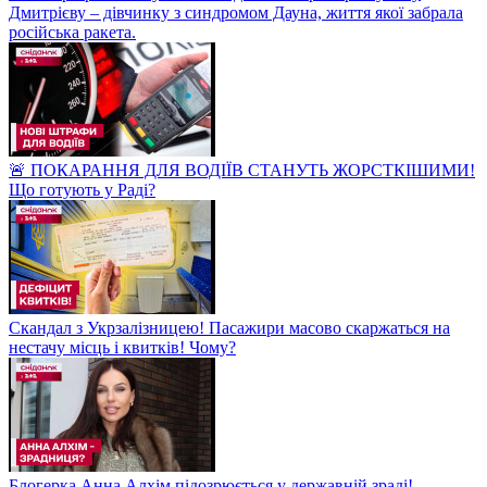
Дмитрієву – дівчинку з синдромом Дауна, життя якої забрала
російська ракета.
🚨 ПОКАРАННЯ ДЛЯ ВОДІЇВ СТАНУТЬ ЖОРСТКІШИМИ!
Що готують у Раді?
Скандал з Укрзалізницею! Пасажири масово скаржаться на
нестачу місць і квитків! Чому?
Блогерка Анна Алхім підозрюється у державній зраді!