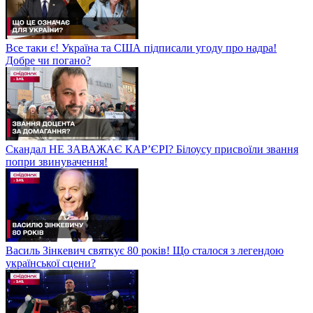
Все таки є! Україна та США підписали угоду про надра!
Добре чи погано?
Скандал НЕ ЗАВАЖАЄ КАР’ЄРІ? Білоусу присвоїли звання
попри звинувачення!
Василь Зінкевич святкує 80 років! Що сталося з легендою
української сцени?