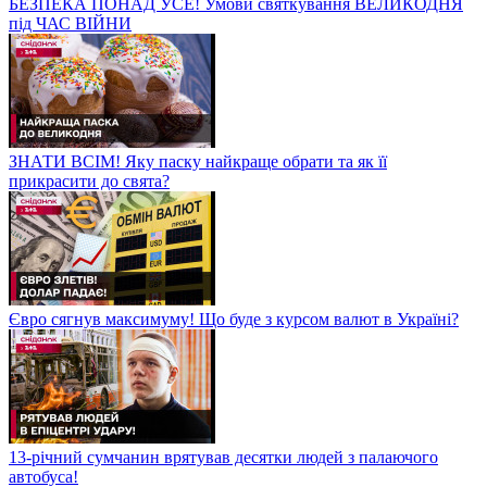
БЕЗПЕКА ПОНАД УСЕ! Умови святкування ВЕЛИКОДНЯ
під ЧАС ВІЙНИ
ЗНАТИ ВСІМ! Яку паску найкраще обрати та як її
прикрасити до свята?
Євро сягнув максимуму! Що буде з курсом валют в Україні?
13-річний сумчанин врятував десятки людей з палаючого
автобуса!