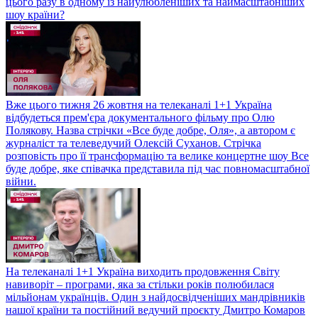
цього разу в одному із найулюбленіших та наймасштабніших
шоу країни?
Вже цього тижня 26 жовтня на телеканалі 1+1 Україна
відбудеться прем'єра документального фільму про Олю
Полякову. Назва стрічки «Все буде добре, Оля», а автором є
журналіст та телеведучий Олексій Суханов. Стрічка
розповість про її трансформацію та велике концертне шоу Все
буде добре, яке співачка представила під час повномасштабної
війни.
На телеканалі 1+1 Україна виходить продовження Світу
навиворіт – програми, яка за стільки років полюбилася
мільйонам українців. Один з найдосвідченіших мандрівників
нашої країни та постійний ведучий проєкту Дмитро Комаров