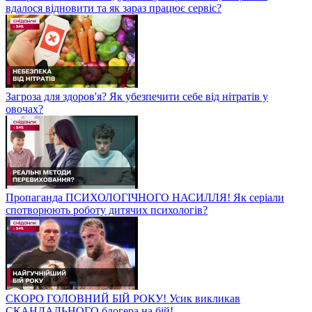
вдалося відновити та як зараз працює сервіс?
Загроза для здоров'я? Як убезпечити себе від нітратів у
овочах?
Пропаганда ПСИХОЛОГІЧНОГО НАСИЛЛЯ! Як серіали
спотворюють роботу дитячих психологів?
СКОРО ГОЛОВНИЙ БІЙ РОКУ! Усик викликав
СКАНДАЛЬНОГО блогера на бій!