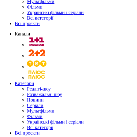
Мультфільми
Фільми
Українські фільми і серіали
Всі категорії
Всі проєкти
Канали
Категорії
Реаліті-шоу
Розважальні шоу
Новини
Серіали
Мультфільми
Фільми
Українські фільми і серіали
Всі категорії
Всі проєкти