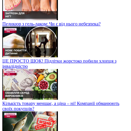
Педикюр з гель-лаком: Чи є від нього небезпека?
ЦЕ ПРОСТО ШОК! Підлітки жорстоко побили хлопця з
інвалідністю
Кількість товару меншає, а ціна – ні! Компанії обманюють
своїх покупців?