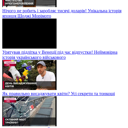
Нічого не робить і заробляє тисячі доларів! Унікальна історія
японця Шоджі Морімото
Урятував підлітка у Венеції під час відпустки! Неймовірна
історія українського військового
Як правильно висаджувати квіти? Усі секрети та тонкощі