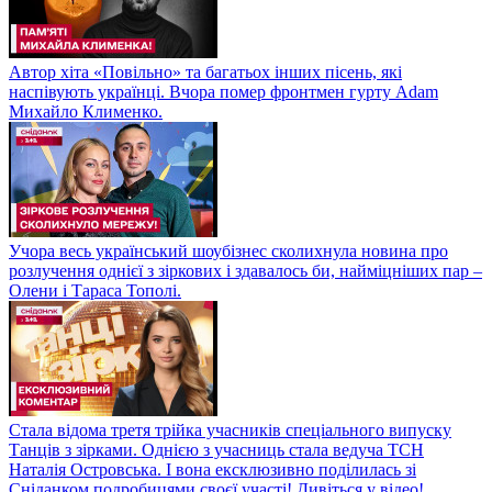
Автор хіта «Повільно» та багатьох інших пісень, які
наспівують українці. Вчора помер фронтмен гурту Adam
Михайло Клименко.
Учора весь український шоубізнес сколихнула новина про
розлучення однієї з зіркових і здавалось би, найміцніших пар –
Олени і Тараса Тополі.
Стала відома третя трійка учасників спеціального випуску
Танців з зірками. Однією з учасниць стала ведуча ТСН
Наталія Островська. І вона ексклюзивно поділилась зі
Сніданком подробицями своєї участі! Дивіться у відео!