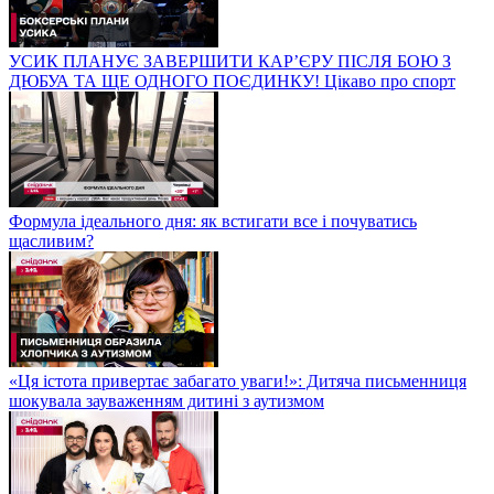
УСИК ПЛАНУЄ ЗАВЕРШИТИ КАР’ЄРУ ПІСЛЯ БОЮ З
ДЮБУА ТА ЩЕ ОДНОГО ПОЄДИНКУ! Цікаво про спорт
Формула ідеального дня: як встигати все і почуватись
щасливим?
«Ця істота привертає забагато уваги!»: Дитяча письменниця
шокувала зауваженням дитині з аутизмом