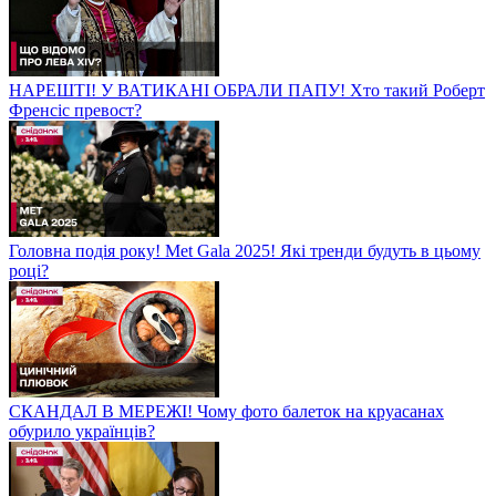
НАРЕШТІ! У ВАТИКАНІ ОБРАЛИ ПАПУ! Хто такий Роберт
Френсіс превост?
Головна подія року! Met Gala 2025! Які тренди будуть в цьому
році?
СКАНДАЛ В МЕРЕЖІ! Чому фото балеток на круасанах
обурило українців?