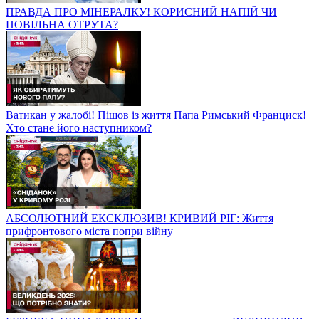
ПРАВДА ПРО МІНЕРАЛКУ! КОРИСНИЙ НАПІЙ ЧИ
ПОВІЛЬНА ОТРУТА?
Ватикан у жалобі! Пішов із життя Папа Римський Франциск!
Хто стане його наступником?
АБСОЛЮТНИЙ ЕКСКЛЮЗИВ! КРИВИЙ РІГ: Життя
прифронтового міста попри війну