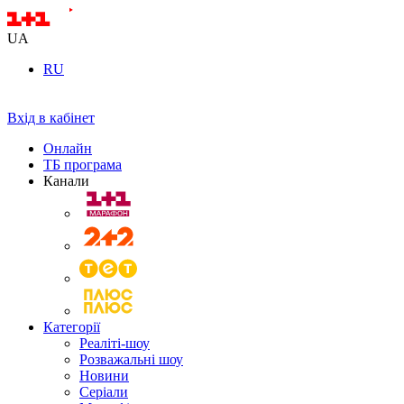
UA
RU
Вхід в кабінет
Онлайн
ТБ програма
Канали
Категорії
Реаліті-шоу
Розважальні шоу
Новини
Серіали