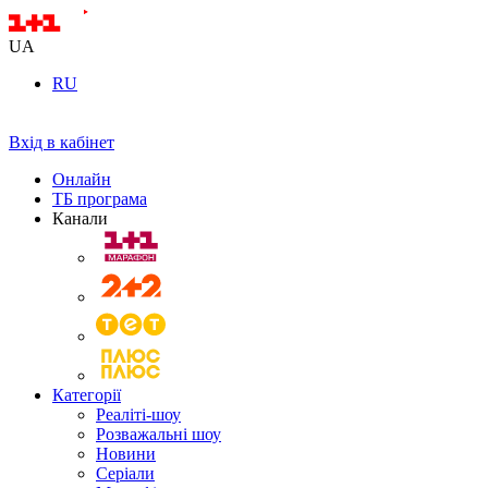
UA
RU
Вхід в кабінет
Онлайн
ТБ програма
Канали
Категорії
Реаліті-шоу
Розважальні шоу
Новини
Серіали