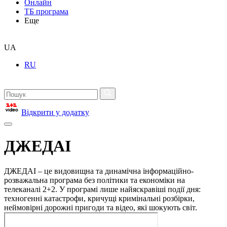
Онлайн
ТБ програма
Еще
UA
RU
Відкрити у додатку
ДЖЕДАІ
ДЖЕДАІ – це видовищна та динамічна інформаційно-
розважальна програма без політики та економіки на
телеканалі 2+2. У програмі лише найяскравіші події дня:
техногенні катастрофи, кричущі кримінальні розбірки,
неймовірні дорожні пригоди та відео, які шокують світ.