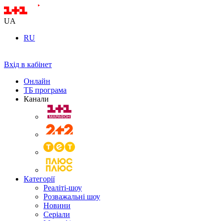
UA
RU
Вхід в кабінет
Онлайн
ТБ програма
Канали
Категорії
Реаліті-шоу
Розважальні шоу
Новини
Серіали