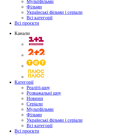
Мультфільми
Фільми
Українські фільми і серіали
Всі категорії
Всі проєкти
Канали
Категорії
Реаліті-шоу
Розважальні шоу
Новини
Серіали
Мультфільми
Фільми
Українські фільми і серіали
Всі категорії
Всі проєкти