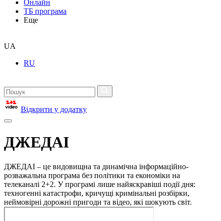
Онлайн
ТБ програма
Еще
UA
RU
Відкрити у додатку
ДЖЕДАІ
ДЖЕДАІ – це видовищна та динамічна інформаційно-
розважальна програма без політики та економіки на
телеканалі 2+2. У програмі лише найяскравіші події дня:
техногенні катастрофи, кричущі кримінальні розбірки,
неймовірні дорожні пригоди та відео, які шокують світ.