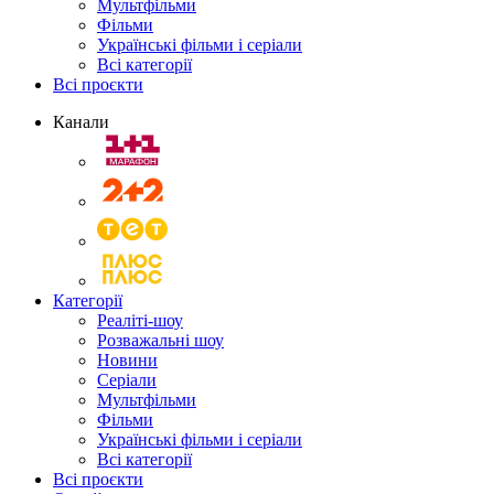
Мультфільми
Фільми
Українські фільми і серіали
Всі категорії
Всі проєкти
Канали
Категорії
Реаліті-шоу
Розважальні шоу
Новини
Серіали
Мультфільми
Фільми
Українські фільми і серіали
Всі категорії
Всі проєкти