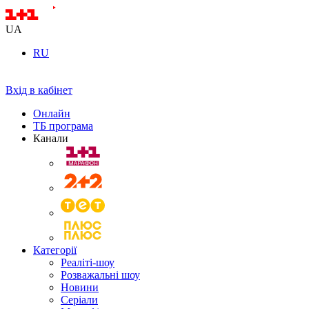
UA
RU
Вхід в кабінет
Онлайн
ТБ програма
Канали
Категорії
Реаліті-шоу
Розважальні шоу
Новини
Серіали