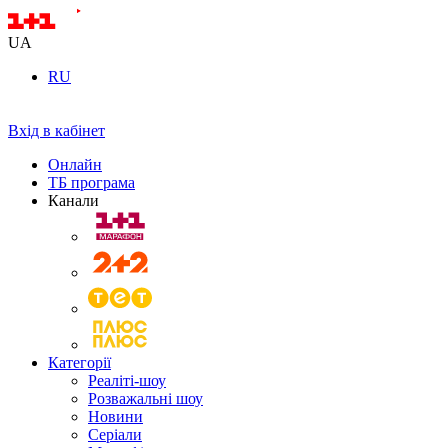
UA
RU
Вхід в кабінет
Онлайн
ТБ програма
Канали
Категорії
Реаліті-шоу
Розважальні шоу
Новини
Серіали