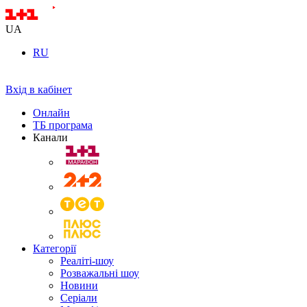
UA
RU
Вхід в кабінет
Онлайн
ТБ програма
Канали
Категорії
Реаліті-шоу
Розважальні шоу
Новини
Серіали