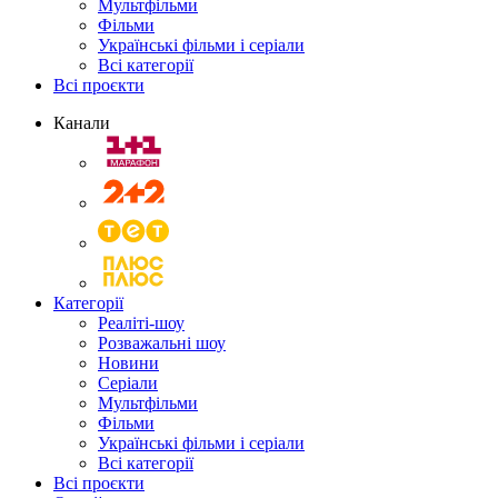
Мультфільми
Фільми
Українські фільми і серіали
Всі категорії
Всі проєкти
Канали
Категорії
Реаліті-шоу
Розважальні шоу
Новини
Серіали
Мультфільми
Фільми
Українські фільми і серіали
Всі категорії
Всі проєкти