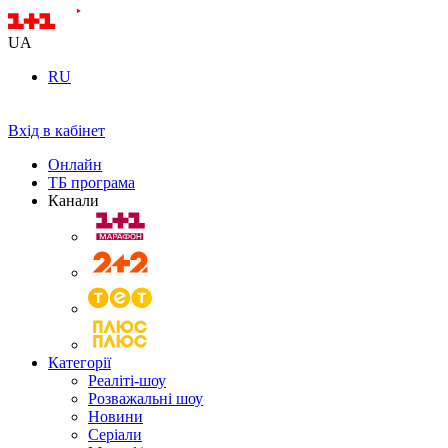
UA
RU
Вхід в кабінет
Онлайн
ТБ програма
Канали
Категорії
Реаліті-шоу
Розважальні шоу
Новини
Серіали