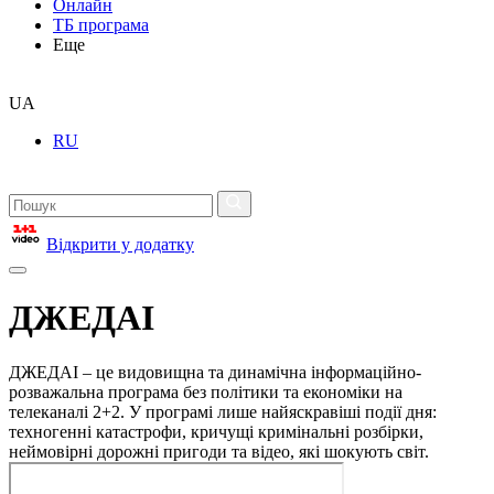
Онлайн
ТБ програма
Еще
UA
RU
Відкрити у додатку
ДЖЕДАІ
ДЖЕДАІ – це видовищна та динамічна інформаційно-
розважальна програма без політики та економіки на
телеканалі 2+2. У програмі лише найяскравіші події дня:
техногенні катастрофи, кричущі кримінальні розбірки,
неймовірні дорожні пригоди та відео, які шокують світ.