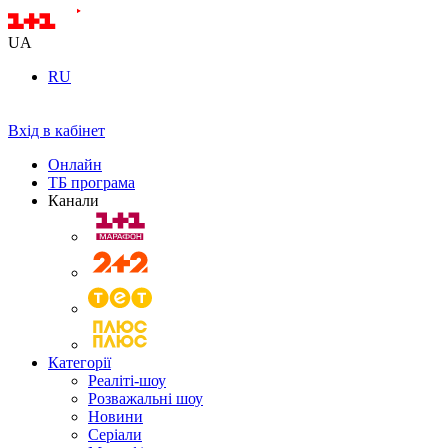
UA
RU
Вхід в кабінет
Онлайн
ТБ програма
Канали
Категорії
Реаліті-шоу
Розважальні шоу
Новини
Серіали