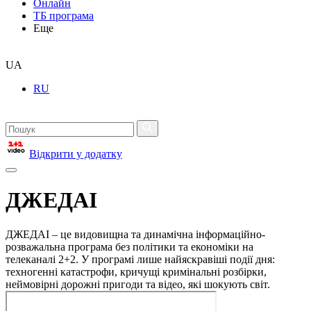
Онлайн
ТБ програма
Еще
UA
RU
Відкрити у додатку
ДЖЕДАІ
ДЖЕДАІ – це видовищна та динамічна інформаційно-
розважальна програма без політики та економіки на
телеканалі 2+2. У програмі лише найяскравіші події дня:
техногенні катастрофи, кричущі кримінальні розбірки,
неймовірні дорожні пригоди та відео, які шокують світ.