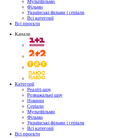
Мультфільми
Фільми
Українські фільми і серіали
Всі категорії
Всі проєкти
Канали
Категорії
Реаліті-шоу
Розважальні шоу
Новини
Серіали
Мультфільми
Фільми
Українські фільми і серіали
Всі категорії
Всі проєкти