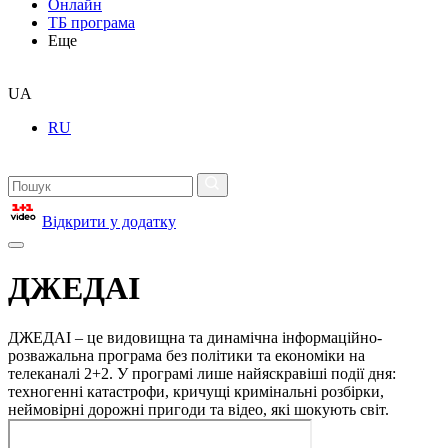
Онлайн
ТБ програма
Еще
UA
RU
Відкрити у додатку
ДЖЕДАІ
ДЖЕДАІ – це видовищна та динамічна інформаційно-
розважальна програма без політики та економіки на
телеканалі 2+2. У програмі лише найяскравіші події дня:
техногенні катастрофи, кричущі кримінальні розбірки,
неймовірні дорожні пригоди та відео, які шокують світ.