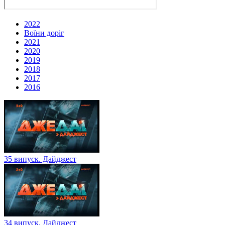
2022
Воїни доріг
2021
2020
2019
2018
2017
2016
35 випуск. Дайджест
34 випуск. Дайджест