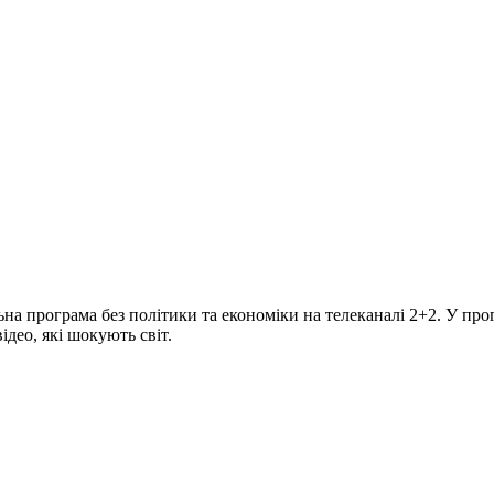
програма без політики та економіки на телеканалі 2+2. У прогр
део, які шокують світ.