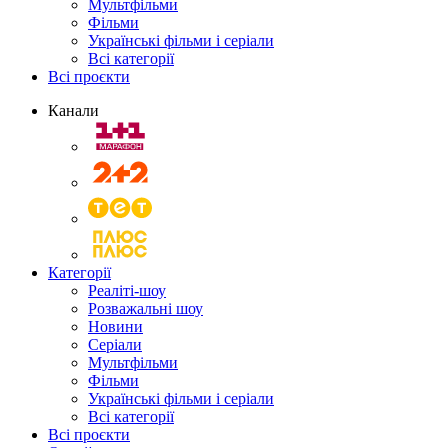
Мультфільми
Фільми
Українські фільми і серіали
Всі категорії
Всі проєкти
Канали
Категорії
Реаліті-шоу
Розважальні шоу
Новини
Серіали
Мультфільми
Фільми
Українські фільми і серіали
Всі категорії
Всі проєкти