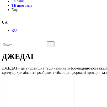
Онлайн
ТБ програма
Еще
UA
RU
ДЖЕДАІ
ДЖЕДАІ – це видовищна та динамічна інформаційно-розважальна 
кричущі кримінальні розбірки, неймовірні дорожні пригоди та ві