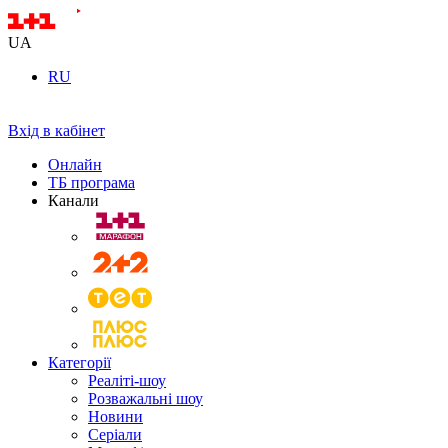
UA
RU
Вхід в кабінет
Онлайн
ТБ програма
Канали
Категорії
Реаліті-шоу
Розважальні шоу
Новини
Серіали