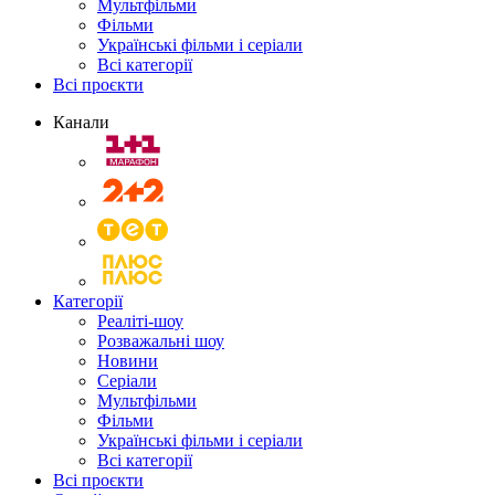
Мультфільми
Фільми
Українські фільми і серіали
Всі категорії
Всі проєкти
Канали
Категорії
Реаліті-шоу
Розважальні шоу
Новини
Серіали
Мультфільми
Фільми
Українські фільми і серіали
Всі категорії
Всі проєкти