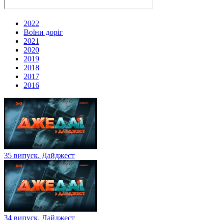
2022
Воїни доріг
2021
2020
2019
2018
2017
2016
35 випуск. Дайджест
34 випуск. Дайджест