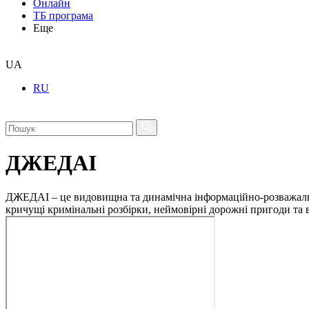
Онлайн
ТБ програма
Еще
UA
RU
ДЖЕДАІ
ДЖЕДАІ – це видовищна та динамічна інформаційно-розважальна 
кричущі кримінальні розбірки, неймовірні дорожні пригоди та ві