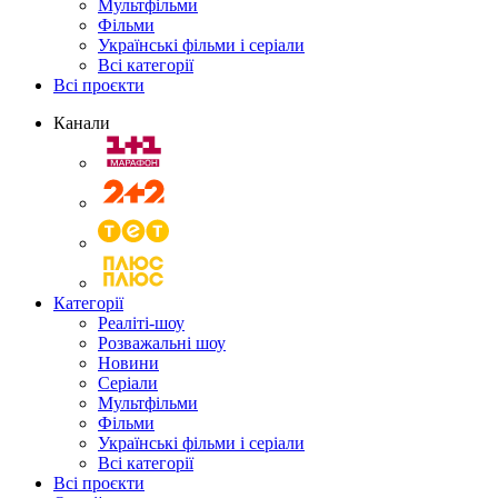
Мультфільми
Фільми
Українські фільми і серіали
Всі категорії
Всі проєкти
Канали
Категорії
Реаліті-шоу
Розважальні шоу
Новини
Серіали
Мультфільми
Фільми
Українські фільми і серіали
Всі категорії
Всі проєкти