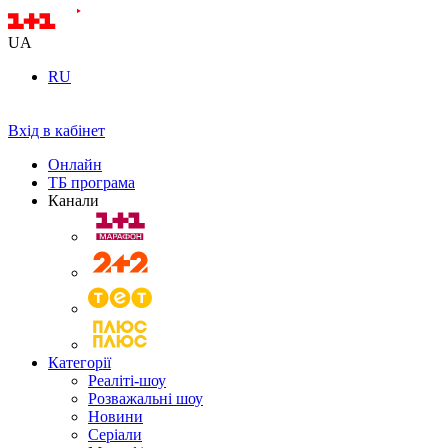
UA
RU
Вхід в кабінет
Онлайн
ТБ програма
Канали
Категорії
Реаліті-шоу
Розважальні шоу
Новини
Серіали