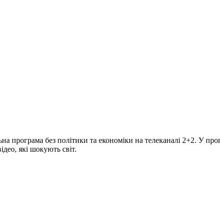
програма без політики та економіки на телеканалі 2+2. У прогр
део, які шокують світ.