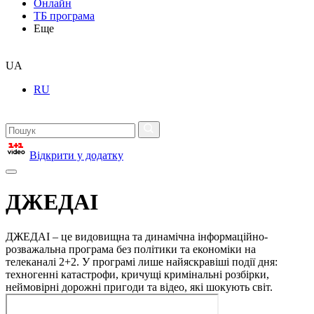
Онлайн
ТБ програма
Еще
UA
RU
Відкрити у додатку
ДЖЕДАІ
ДЖЕДАІ – це видовищна та динамічна інформаційно-
розважальна програма без політики та економіки на
телеканалі 2+2. У програмі лише найяскравіші події дня:
техногенні катастрофи, кричущі кримінальні розбірки,
неймовірні дорожні пригоди та відео, які шокують світ.