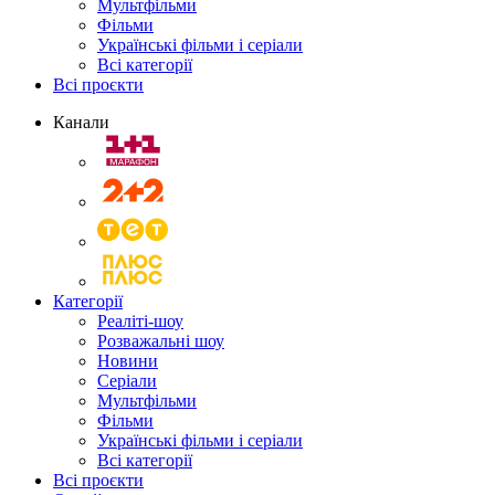
Мультфільми
Фільми
Українські фільми і серіали
Всі категорії
Всі проєкти
Канали
Категорії
Реаліті-шоу
Розважальні шоу
Новини
Серіали
Мультфільми
Фільми
Українські фільми і серіали
Всі категорії
Всі проєкти