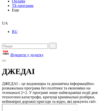
Онлайн
ТБ програма
Еще
UA
RU
Відкрити у додатку
ДЖЕДАІ
ДЖЕДАІ – це видовищна та динамічна інформаційно-
розважальна програма без політики та економіки на
телеканалі 2+2. У програмі лише найяскравіші події дня:
техногенні катастрофи, кричущі кримінальні розбірки,
неймовірні дорожні пригоди та відео, які шокують світ.