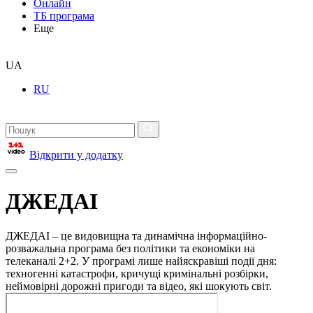
Онлайн
ТБ програма
Еще
UA
RU
Відкрити у додатку
ДЖЕДАІ
ДЖЕДАІ – це видовищна та динамічна інформаційно-
розважальна програма без політики та економіки на
телеканалі 2+2. У програмі лише найяскравіші події дня:
техногенні катастрофи, кричущі кримінальні розбірки,
неймовірні дорожні пригоди та відео, які шокують світ.