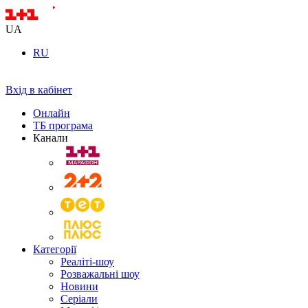
UA
RU
Вхід в кабінет
Онлайн
ТБ програма
Канали
Категорії
Реаліті-шоу
Розважальні шоу
Новини
Серіали