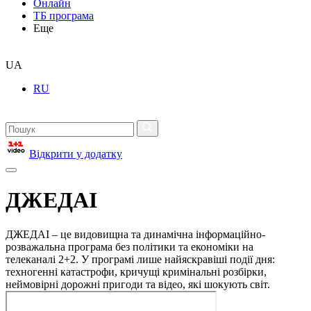
Онлайн
ТБ програма
Еще
UA
RU
Відкрити у додатку
ДЖЕДАІ
ДЖЕДАІ – це видовищна та динамічна інформаційно-
розважальна програма без політики та економіки на
телеканалі 2+2. У програмі лише найяскравіші події дня:
техногенні катастрофи, кричущі кримінальні розбірки,
неймовірні дорожні пригоди та відео, які шокують світ.