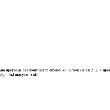
програма без політики та економіки на телеканалі 2+2. У прогр
део, які шокують світ.