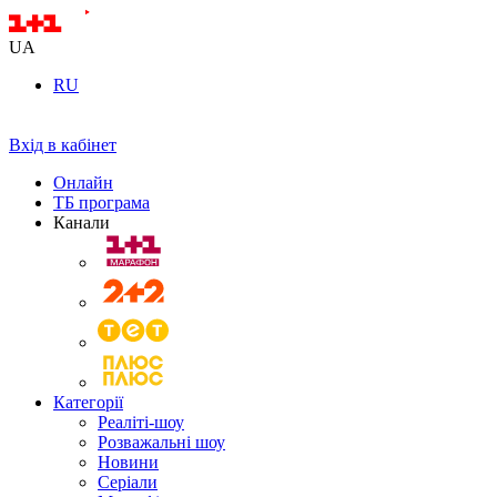
UA
RU
Вхід в кабінет
Онлайн
ТБ програма
Канали
Категорії
Реаліті-шоу
Розважальні шоу
Новини
Серіали