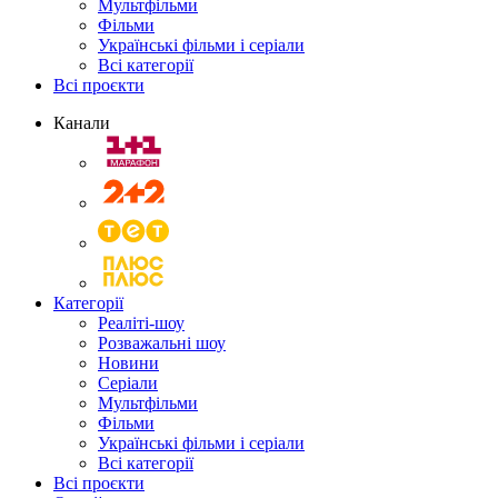
Мультфільми
Фільми
Українські фільми і серіали
Всі категорії
Всі проєкти
Канали
Категорії
Реаліті-шоу
Розважальні шоу
Новини
Серіали
Мультфільми
Фільми
Українські фільми і серіали
Всі категорії
Всі проєкти