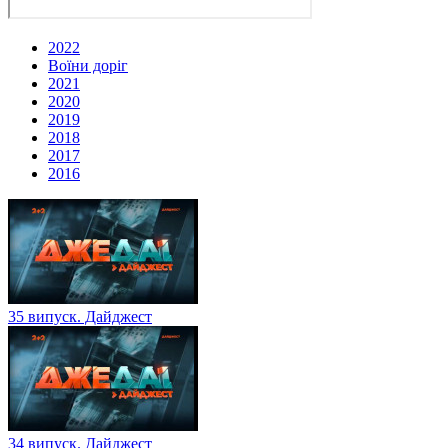
2022
Воїни доріг
2021
2020
2019
2018
2017
2016
35 випуск. Дайджест
34 випуск. Дайджест