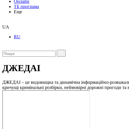
Онлайн
ТБ програма
Еще
UA
RU
ДЖЕДАІ
ДЖЕДАІ – це видовищна та динамічна інформаційно-розважальна 
кричущі кримінальні розбірки, неймовірні дорожні пригоди та ві