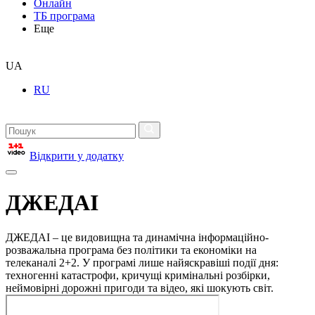
Онлайн
ТБ програма
Еще
UA
RU
Відкрити у додатку
ДЖЕДАІ
ДЖЕДАІ – це видовищна та динамічна інформаційно-
розважальна програма без політики та економіки на
телеканалі 2+2. У програмі лише найяскравіші події дня:
техногенні катастрофи, кричущі кримінальні розбірки,
неймовірні дорожні пригоди та відео, які шокують світ.