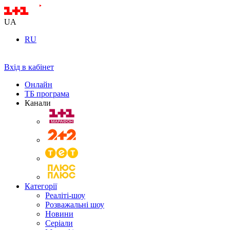
UA
RU
Вхід в кабінет
Онлайн
ТБ програма
Канали
Категорії
Реаліті-шоу
Розважальні шоу
Новини
Серіали