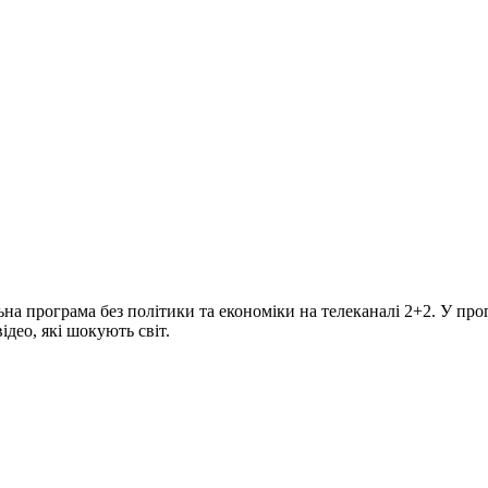
програма без політики та економіки на телеканалі 2+2. У прогр
део, які шокують світ.