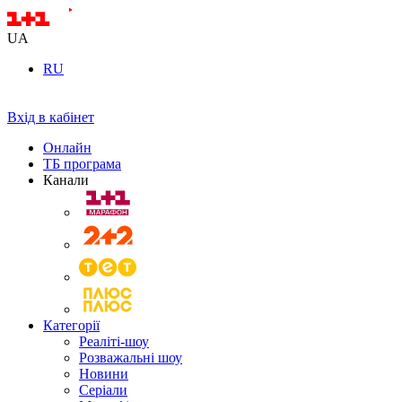
UA
RU
Вхід в кабінет
Онлайн
ТБ програма
Канали
Категорії
Реаліті-шоу
Розважальні шоу
Новини
Серіали