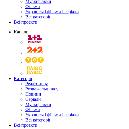
Мультфільми
Фільми
Українські фільми і серіали
Всі категорії
Всі проєкти
Канали
Категорії
Реаліті-шоу
Розважальні шоу
Новини
Серіали
Мультфільми
Фільми
Українські фільми і серіали
Всі категорії
Всі проєкти