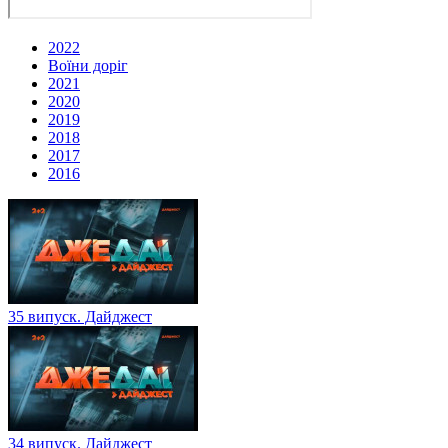
2022
Воїни доріг
2021
2020
2019
2018
2017
2016
35 випуск. Дайджест
34 випуск. Дайджест