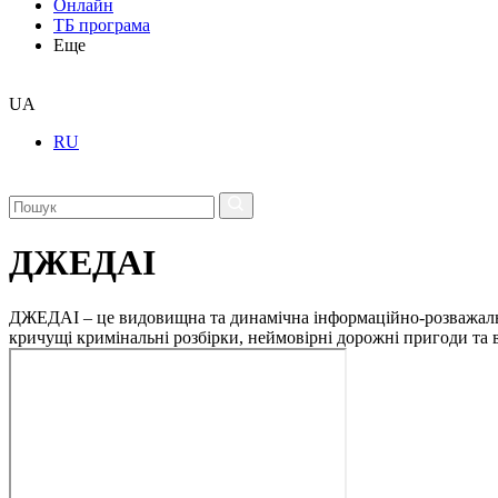
Онлайн
ТБ програма
Еще
UA
RU
ДЖЕДАІ
ДЖЕДАІ – це видовищна та динамічна інформаційно-розважальна 
кричущі кримінальні розбірки, неймовірні дорожні пригоди та ві