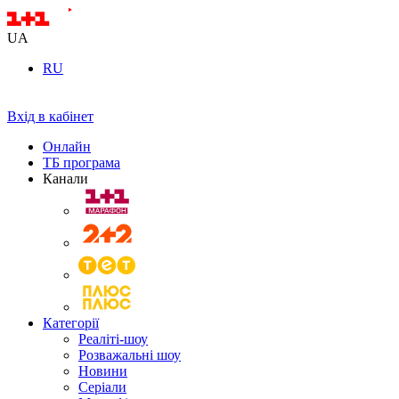
UA
RU
Вхід в кабінет
Онлайн
ТБ програма
Канали
Категорії
Реаліті-шоу
Розважальні шоу
Новини
Серіали